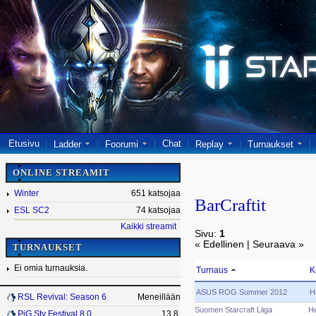
Etusivu
Chat
Ladder
Foorumi
Replay
Turnaukset
ONLINE STREAMIT
Winter
651 katsojaa
BarCraftit
ESL SC2
74 katsojaa
Kaikki streamit
Sivu:
1
« Edellinen | Seuraava »
TURNAUKSET
Ei omia turnauksia.
Turnaus
K
ASUS ROG Summer 2012
H
RSL Revival: Season 6
Meneillään
Suomen Starcraft Liiga
He
PiG Sty Festival 8.0
13.8.