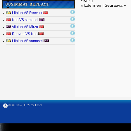
Sivu:
1
UUSIMMAT REPLAYT
« Edellinen | Seuraava »
Lithian VS Reevou
kios VS samosel
Alluton VS Mirzo
Reevou VS kios
Lithian VS samosel
08.08.2026, 11:27:27 EEST