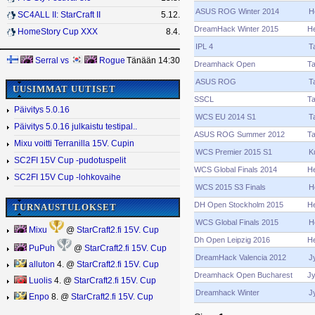
ASUS ROG Winter 2014
H
SC4ALL II: StarCraft II
5.12.
DreamHack Winter 2015
He
HomeStory Cup XXX
8.4.
IPL 4
T
Serral
vs
Rogue
Tänään 14:30
Dreamhack Open
T
ASUS ROG
T
UUSIMMAT UUTISET
SSCL
T
Päivitys 5.0.16
WCS EU 2014 S1
T
Päivitys 5.0.16 julkaistu testipal..
ASUS ROG Summer 2012
T
Mixu voitti Terranilla 15V. Cupin
WCS Premier 2015 S1
K
SC2FI 15V Cup -pudotuspelit
WCS Global Finals 2014
He
SC2FI 15V Cup -lohkovaihe
WCS 2015 S3 Finals
H
DH Open Stockholm 2015
He
TURNAUSTULOKSET
WCS Global Finals 2015
H
Mixu
@
StarCraft2.fi 15V. Cup
Dh Open Leipzig 2016
He
PuPuh
@
StarCraft2.fi 15V. Cup
DreamHack Valencia 2012
J
alluton
4. @
StarCraft2.fi 15V. Cup
Dreamhack Open Bucharest
J
Luolis
4. @
StarCraft2.fi 15V. Cup
Dreamhack Winter
J
Enpo
8. @
StarCraft2.fi 15V. Cup