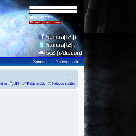
Muista minut
Sponsorit
Yhteydenotto
eihin
UKK
Rekisteröidy
Kirjaudu sisään