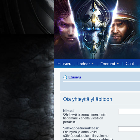
Etusivu
Chat
Ladder
Foorumi
Etusivu
Ota yhteyttä ylläpitoon
Nimesi:
Ole hyvä ja anna nimesi, niin
tiedämme keneltä viesti on
peräisin.
Sähköpostiosoitteesi:
Ole hyvä ja anna validi
sähköpostiosoite, niin voimme
ottaa sinuun tarvittaessa yhteyttä.