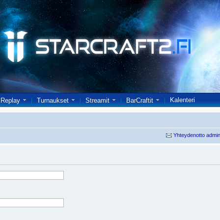
Kalenteri
Replay
Turnaukset
Streamit
BarCraftit
Yhteydenotto admin