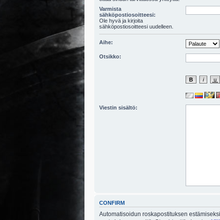
Varmista
sähköpostiosoitteesi:
Ole hyvä ja kirjoita
sähköpostiosoitteesi uudelleen.
Aihe:
Otsikko:
Viestin sisältö:
CONFIRM
Automatisoidun roskapostituksen estämiseksi