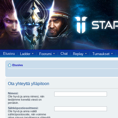
Etusivu
Chat
Ladder
Foorumi
Replay
Turnaukset
Etusivu
Ota yhteyttä ylläpitoon
Nimesi:
Ole hyvä ja anna nimesi, niin
tiedämme keneltä viesti on
peräisin.
Sähköpostiosoitteesi:
Ole hyvä ja anna validi
sähköpostiosoite, niin voimme
ottaa sinuun tarvittaessa yhteyttä.