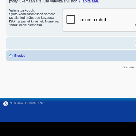
pysty lukemaan sitä. Ota yhteyttä sivuston
Ylläpitäjään
.
Vahvistuskoodi:
Syötä koodi täsmälleen samalla
tavalla, kuin näet sen kuvassa.
ISOT ja pienet kirjaimet. Numeroa
"nolla" ei ole olemassa.
Etusivu
Käännös, 
09.08.2026, 13:10:06 EEST