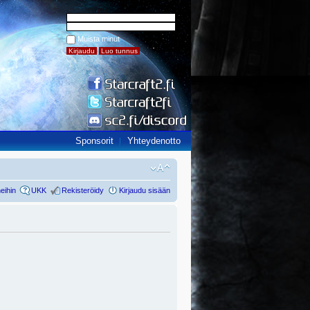
Muista minut
Sponsorit
Yhteydenotto
eihin
UKK
Rekisteröidy
Kirjaudu sisään