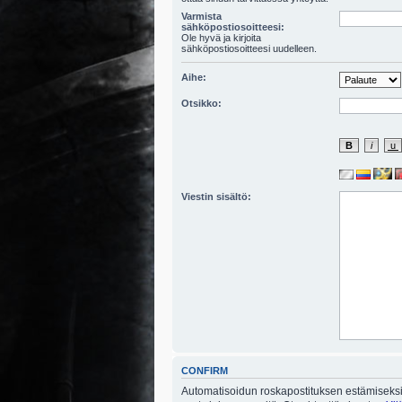
Varmista
sähköpostiosoitteesi:
Ole hyvä ja kirjoita
sähköpostiosoitteesi uudelleen.
Aihe:
Otsikko:
Viestin sisältö:
CONFIRM
Automatisoidun roskapostituksen estämiseksi