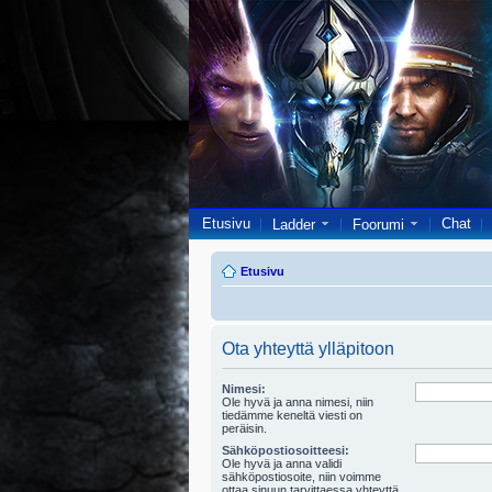
Etusivu
Chat
Ladder
Foorumi
Etusivu
Ota yhteyttä ylläpitoon
Nimesi:
Ole hyvä ja anna nimesi, niin
tiedämme keneltä viesti on
peräisin.
Sähköpostiosoitteesi:
Ole hyvä ja anna validi
sähköpostiosoite, niin voimme
ottaa sinuun tarvittaessa yhteyttä.