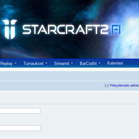
Kalenteri
Replay
Turnaukset
Streamit
BarCraftit
Yhteydenotto admin