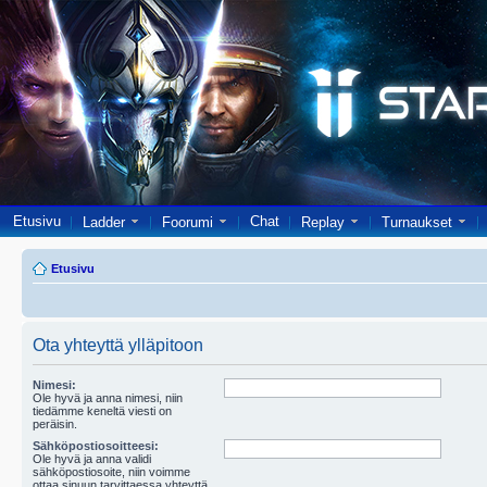
Etusivu
Chat
Ladder
Foorumi
Replay
Turnaukset
Etusivu
Ota yhteyttä ylläpitoon
Nimesi:
Ole hyvä ja anna nimesi, niin
tiedämme keneltä viesti on
peräisin.
Sähköpostiosoitteesi:
Ole hyvä ja anna validi
sähköpostiosoite, niin voimme
ottaa sinuun tarvittaessa yhteyttä.