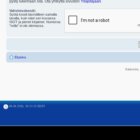
pysty lukemaan sitä. Ota yhteyttä sivuston
Ylläpitäjään
.
Vahvistuskoodi:
Syötä koodi täsmälleen samalla
tavalla, kuin näet sen kuvassa.
ISOT ja pienet kirjaimet. Numeroa
"nolla" ei ole olemassa.
Etusivu
Käännös, 
08.08.2026, 20:33:32 EEST