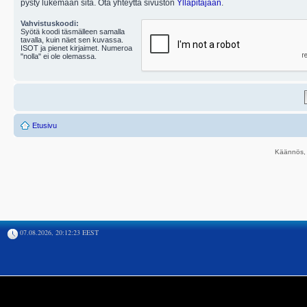
pysty lukemaan sitä. Ota yhteyttä sivuston
Ylläpitäjään
.
Vahvistuskoodi:
Syötä koodi täsmälleen samalla
tavalla, kuin näet sen kuvassa.
ISOT ja pienet kirjaimet. Numeroa
"nolla" ei ole olemassa.
Etusivu
Käännös, 
07.08.2026, 20:12:23 EEST