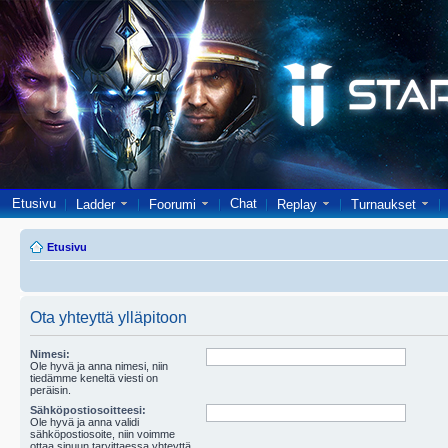
Etusivu
Chat
Ladder
Foorumi
Replay
Turnaukset
Etusivu
Ota yhteyttä ylläpitoon
Nimesi:
Ole hyvä ja anna nimesi, niin
tiedämme keneltä viesti on
peräisin.
Sähköpostiosoitteesi:
Ole hyvä ja anna validi
sähköpostiosoite, niin voimme
ottaa sinuun tarvittaessa yhteyttä.