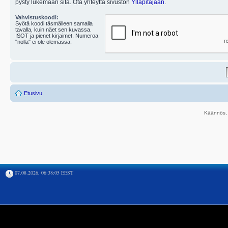
pysty lukemaan sitä. Ota yhteyttä sivuston
Ylläpitäjään
.
Vahvistuskoodi:
Syötä koodi täsmälleen samalla
tavalla, kuin näet sen kuvassa.
ISOT ja pienet kirjaimet. Numeroa
"nolla" ei ole olemassa.
Etusivu
Käännös, 
07.08.2026, 06:38:05 EEST