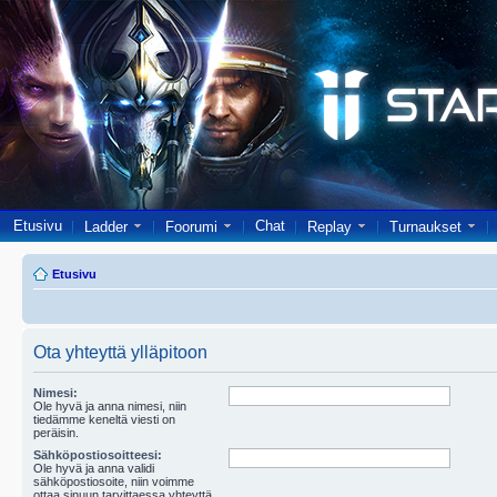
Etusivu
Chat
Ladder
Foorumi
Replay
Turnaukset
Etusivu
Ota yhteyttä ylläpitoon
Nimesi:
Ole hyvä ja anna nimesi, niin
tiedämme keneltä viesti on
peräisin.
Sähköpostiosoitteesi:
Ole hyvä ja anna validi
sähköpostiosoite, niin voimme
ottaa sinuun tarvittaessa yhteyttä.