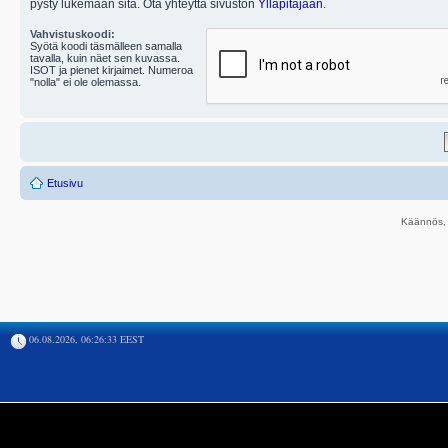
pysty lukemaan sitä. Ota yhteyttä sivuston
Ylläpitäjään
.
Vahvistuskoodi:
Syötä koodi täsmälleen samalla
tavalla, kuin näet sen kuvassa.
ISOT ja pienet kirjaimet. Numeroa
"nolla" ei ole olemassa.
Etusivu
Käännös, 
06.08.2026, 06:26:33 EEST