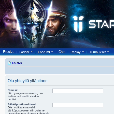
Etusivu
Chat
Ladder
Foorumi
Replay
Turnaukset
Etusivu
Ota yhteyttä ylläpitoon
Nimesi:
Ole hyvä ja anna nimesi, niin
tiedämme keneltä viesti on
peräisin.
Sähköpostiosoitteesi:
Ole hyvä ja anna validi
sähköpostiosoite, niin voimme
ottaa sinuun tarvittaessa yhteyttä.