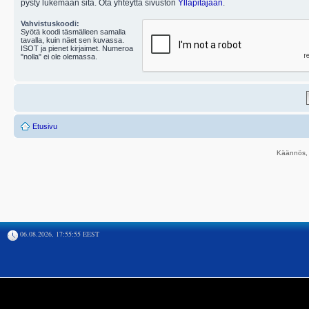
pysty lukemaan sitä. Ota yhteyttä sivuston
Ylläpitäjään
.
Vahvistuskoodi:
Syötä koodi täsmälleen samalla
tavalla, kuin näet sen kuvassa.
ISOT ja pienet kirjaimet. Numeroa
"nolla" ei ole olemassa.
Etusivu
Käännös, 
06.08.2026, 17:55:55 EEST