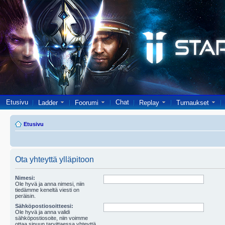
Etusivu
Chat
Ladder
Foorumi
Replay
Turnaukset
Etusivu
Ota yhteyttä ylläpitoon
Nimesi:
Ole hyvä ja anna nimesi, niin
tiedämme keneltä viesti on
peräisin.
Sähköpostiosoitteesi:
Ole hyvä ja anna validi
sähköpostiosoite, niin voimme
ottaa sinuun tarvittaessa yhteyttä.