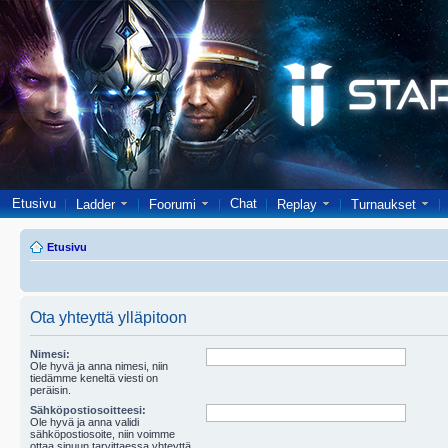
Etusivu
Chat
Ladder
Foorumi
Replay
Turnaukset
Etusivu
Ota yhteyttä ylläpitoon
Nimesi:
Ole hyvä ja anna nimesi, niin
tiedämme keneltä viesti on
peräisin.
Sähköpostiosoitteesi:
Ole hyvä ja anna validi
sähköpostiosoite, niin voimme
ottaa sinuun tarvittaessa yhteyttä.