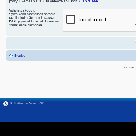
pysty lukemaan sitä. Ota yhteyttä sivuston
Ylläpitäjään
.
Vahvistuskoodi:
Syötä koodi täsmälleen samalla
tavalla, kuin näet sen kuvassa.
ISOT ja pienet kirjaimet. Numeroa
"nolla" ei ole olemassa.
Etusivu
Käännös, 
08.08.2026, 04:24:54 EEST