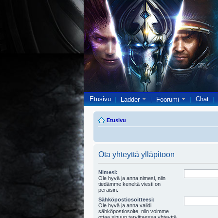
Etusivu
Chat
Ladder
Foorumi
Etusivu
Ota yhteyttä ylläpitoon
Nimesi:
Ole hyvä ja anna nimesi, niin
tiedämme keneltä viesti on
peräisin.
Sähköpostiosoitteesi:
Ole hyvä ja anna validi
sähköpostiosoite, niin voimme
ottaa sinuun tarvittaessa yhteyttä.