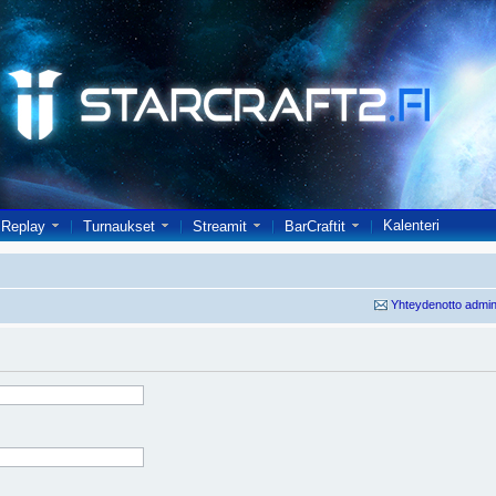
Kalenteri
Replay
Turnaukset
Streamit
BarCraftit
Yhteydenotto admin