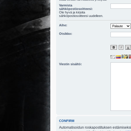
Varmista
sähköpostiosoitteesi:
Ole hyvä ja kirjoita
sähköpostiosoitteesi uudelleen.
Aihe:
Otsikko:
Viestin sisältö:
CONFIRM
Automatisoidun roskapostituksen estämiseksi