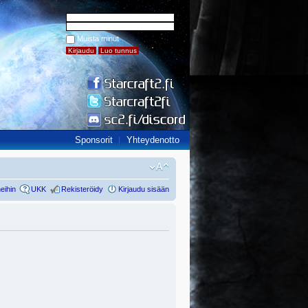
Muista minut
Sponsorit
Yhteydenotto
eihin
UKK
Rekisteröidy
Kirjaudu sisään