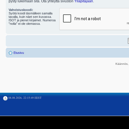
pysty lukemaan sitä. Ota yhteyttä sivuston
Ylläpitäjään
.
Vahvistuskoodi:
Syötä koodi täsmälleen samalla
tavalla, kuin näet sen kuvassa.
ISOT ja pienet kirjaimet. Numeroa
"nolla" ei ole olemassa.
Etusivu
Käännös, 
08.08.2026, 22:15:49 EEST