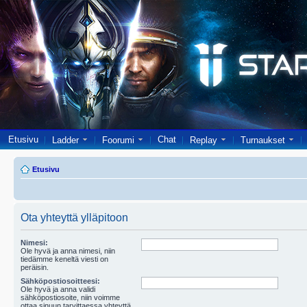
Etusivu
Chat
Ladder
Foorumi
Replay
Turnaukset
Etusivu
Ota yhteyttä ylläpitoon
Nimesi:
Ole hyvä ja anna nimesi, niin
tiedämme keneltä viesti on
peräisin.
Sähköpostiosoitteesi:
Ole hyvä ja anna validi
sähköpostiosoite, niin voimme
ottaa sinuun tarvittaessa yhteyttä.