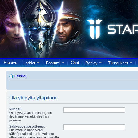
Etusivu
Chat
Ladder
Foorumi
Replay
Turnaukset
Etusivu
Ota yhteyttä ylläpitoon
Nimesi:
Ole hyvä ja anna nimesi, niin
tiedämme keneltä viesti on
peräisin.
Sähköpostiosoitteesi:
Ole hyvä ja anna validi
sähköpostiosoite, niin voimme
ottaa sinuun tarvittaessa yhteyttä.