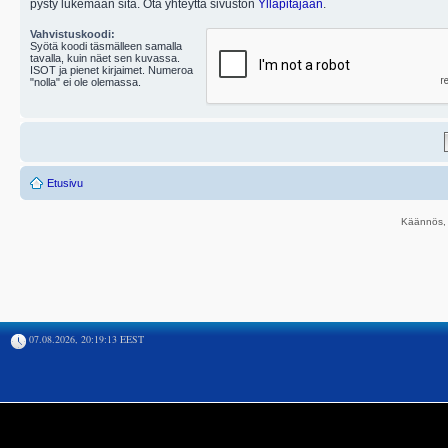
pysty lukemaan sitä. Ota yhteyttä sivuston
Ylläpitäjään
.
Vahvistuskoodi:
Syötä koodi täsmälleen samalla
tavalla, kuin näet sen kuvassa.
ISOT ja pienet kirjaimet. Numeroa
"nolla" ei ole olemassa.
Etusivu
Käännös, 
07.08.2026, 20:19:13 EEST