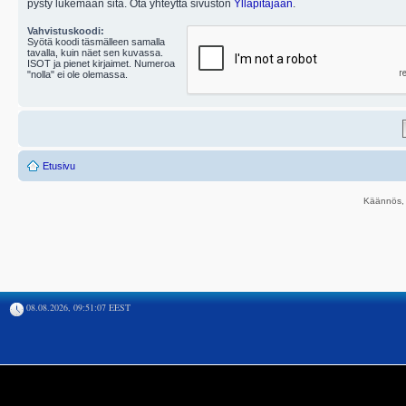
pysty lukemaan sitä. Ota yhteyttä sivuston
Ylläpitäjään
.
Vahvistuskoodi:
Syötä koodi täsmälleen samalla
tavalla, kuin näet sen kuvassa.
ISOT ja pienet kirjaimet. Numeroa
"nolla" ei ole olemassa.
Etusivu
Käännös, 
08.08.2026, 09:51:07 EEST