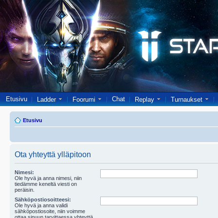
Etusivu
Chat
Ladder
Foorumi
Replay
Turnaukset
Etusivu
Ota yhteyttä ylläpitoon
Nimesi:
Ole hyvä ja anna nimesi, niin
tiedämme keneltä viesti on
peräisin.
Sähköpostiosoitteesi:
Ole hyvä ja anna validi
sähköpostiosoite, niin voimme
ottaa sinuun tarvittaessa yhteyttä.