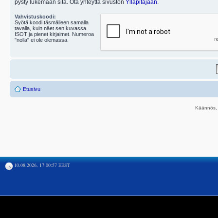
pysty lukemaan sitä. Ota yhteyttä sivuston
Ylläpitäjään
.
Vahvistuskoodi:
Syötä koodi täsmälleen samalla
tavalla, kuin näet sen kuvassa.
ISOT ja pienet kirjaimet. Numeroa
"nolla" ei ole olemassa.
Etusivu
Käännös, 
10.08.2026, 17:00:57 EEST