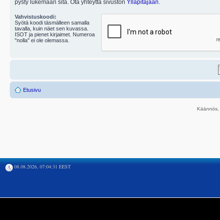
pysty lukemaan sitä. Ota yhteyttä sivuston
Ylläpitäjään
.
Vahvistuskoodi:
Syötä koodi täsmälleen samalla
tavalla, kuin näet sen kuvassa.
ISOT ja pienet kirjaimet. Numeroa
"nolla" ei ole olemassa.
Etusivu
Käännös, 
08.08.2026, 07:04:31 EEST