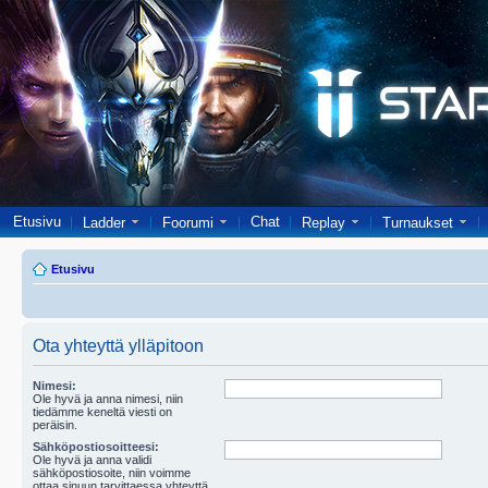
Etusivu
Chat
Ladder
Foorumi
Replay
Turnaukset
Etusivu
Ota yhteyttä ylläpitoon
Nimesi:
Ole hyvä ja anna nimesi, niin
tiedämme keneltä viesti on
peräisin.
Sähköpostiosoitteesi:
Ole hyvä ja anna validi
sähköpostiosoite, niin voimme
ottaa sinuun tarvittaessa yhteyttä.