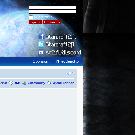
Muista minut
Sponsorit
Yhteydenotto
eihin
UKK
Rekisteröidy
Kirjaudu sisään