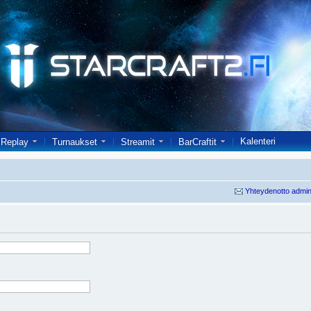
Kalenteri
Replay
Turnaukset
Streamit
BarCraftit
Yhteydenotto admin