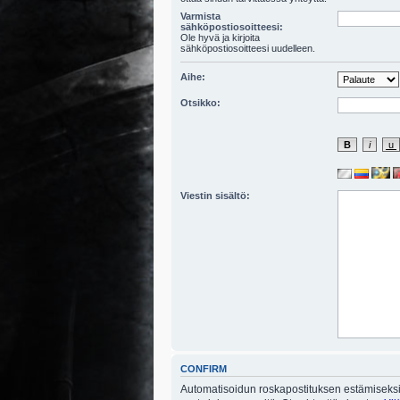
Varmista
sähköpostiosoitteesi:
Ole hyvä ja kirjoita
sähköpostiosoitteesi uudelleen.
Aihe:
Otsikko:
Viestin sisältö:
CONFIRM
Automatisoidun roskapostituksen estämiseksi