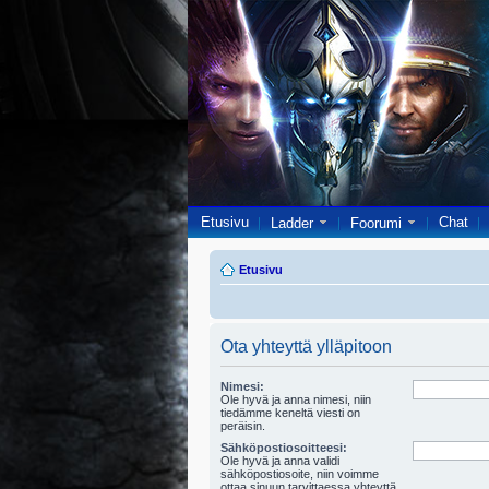
Etusivu
Chat
Ladder
Foorumi
Etusivu
Ota yhteyttä ylläpitoon
Nimesi:
Ole hyvä ja anna nimesi, niin
tiedämme keneltä viesti on
peräisin.
Sähköpostiosoitteesi:
Ole hyvä ja anna validi
sähköpostiosoite, niin voimme
ottaa sinuun tarvittaessa yhteyttä.