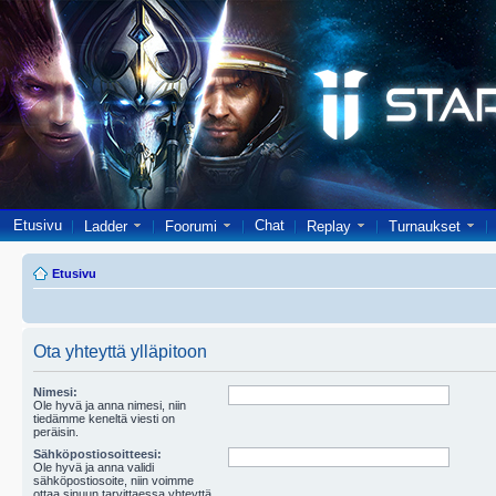
Etusivu
Chat
Ladder
Foorumi
Replay
Turnaukset
Etusivu
Ota yhteyttä ylläpitoon
Nimesi:
Ole hyvä ja anna nimesi, niin
tiedämme keneltä viesti on
peräisin.
Sähköpostiosoitteesi:
Ole hyvä ja anna validi
sähköpostiosoite, niin voimme
ottaa sinuun tarvittaessa yhteyttä.