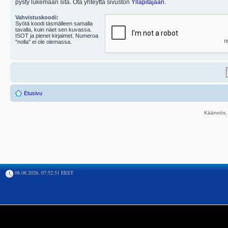
pysty lukemaan sitä. Ota yhteyttä sivuston
Ylläpitäjään
.
Vahvistuskoodi:
Syötä koodi täsmälleen samalla
tavalla, kuin näet sen kuvassa.
ISOT ja pienet kirjaimet. Numeroa
"nolla" ei ole olemassa.
Etusivu
Käännös, 
08.08.2026, 07:52:51 EEST