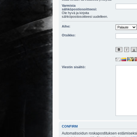
Varmista
sähköpostiosoitteesi:
Ole hyvä ja kirjoita
sähköpostiosoitteesi uudelleen.
Aihe:
Otsikko:
Viestin sisältö:
CONFIRM
Automatisoidun roskapostituksen estämiseksi