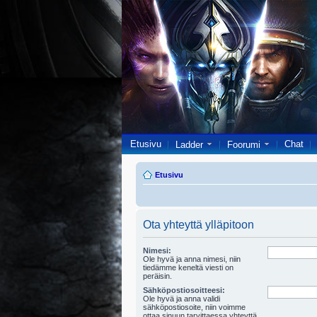
Etusivu
Chat
Ladder
Foorumi
Etusivu
Ota yhteyttä ylläpitoon
Nimesi:
Ole hyvä ja anna nimesi, niin
tiedämme keneltä viesti on
peräisin.
Sähköpostiosoitteesi:
Ole hyvä ja anna validi
sähköpostiosoite, niin voimme
ottaa sinuun tarvittaessa yhteyttä.