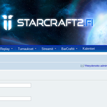
Kalenteri
Replay
Turnaukset
Streamit
BarCraftit
Yhteydenotto admin