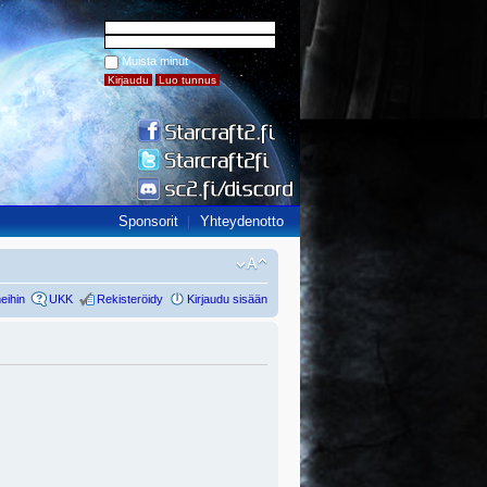
Muista minut
Sponsorit
Yhteydenotto
eihin
UKK
Rekisteröidy
Kirjaudu sisään