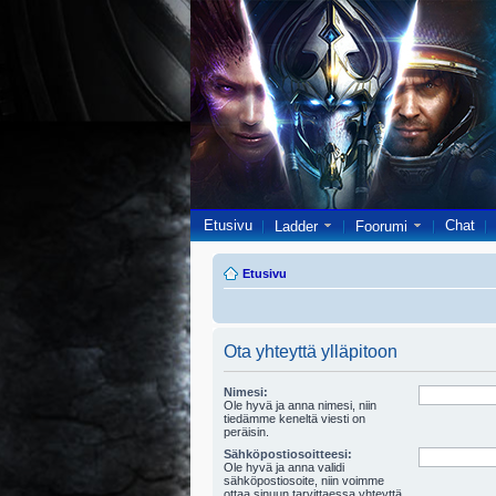
Etusivu
Chat
Ladder
Foorumi
Etusivu
Ota yhteyttä ylläpitoon
Nimesi:
Ole hyvä ja anna nimesi, niin
tiedämme keneltä viesti on
peräisin.
Sähköpostiosoitteesi:
Ole hyvä ja anna validi
sähköpostiosoite, niin voimme
ottaa sinuun tarvittaessa yhteyttä.