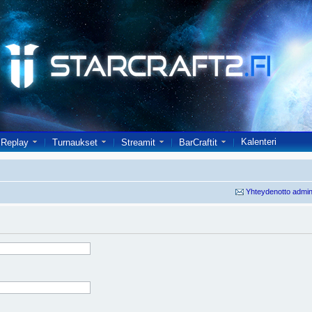
Kalenteri
Replay
Turnaukset
Streamit
BarCraftit
Yhteydenotto admin