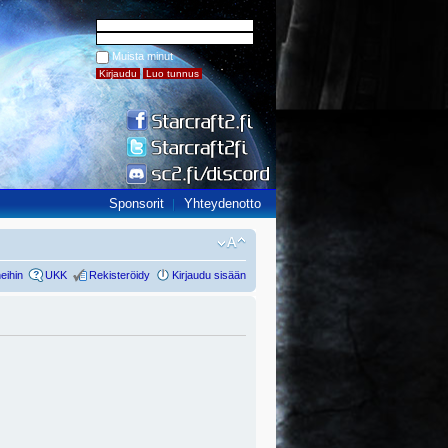
Muista minut
Sponsorit
Yhteydenotto
eihin
UKK
Rekisteröidy
Kirjaudu sisään