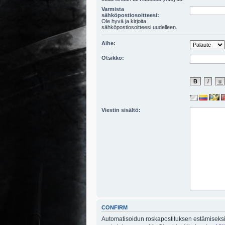
Varmista
sähköpostiosoitteesi:
Ole hyvä ja kirjoita
sähköpostiosoitteesi uudelleen.
Aihe:
Otsikko:
Viestin sisältö:
CONFIRM
Automatisoidun roskapostituksen estämiseksi