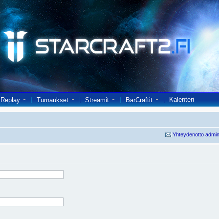
Kalenteri
Replay
Turnaukset
Streamit
BarCraftit
Yhteydenotto admin