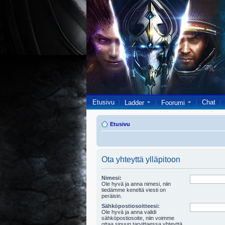
Etusivu
Chat
Ladder
Foorumi
Etusivu
Ota yhteyttä ylläpitoon
Nimesi:
Ole hyvä ja anna nimesi, niin
tiedämme keneltä viesti on
peräisin.
Sähköpostiosoitteesi:
Ole hyvä ja anna validi
sähköpostiosoite, niin voimme
ottaa sinuun tarvittaessa yhteyttä.