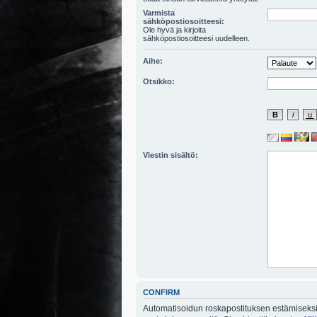
Varmista
sähköpostiosoitteesi:
Ole hyvä ja kirjoita
sähköpostiosoitteesi uudelleen.
Aihe:
Otsikko:
Viestin sisältö:
CONFIRM
Automatisoidun roskapostituksen estämiseksi