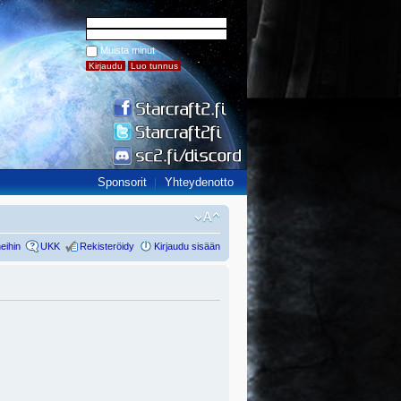
Muista minut
Sponsorit
Yhteydenotto
eihin
UKK
Rekisteröidy
Kirjaudu sisään