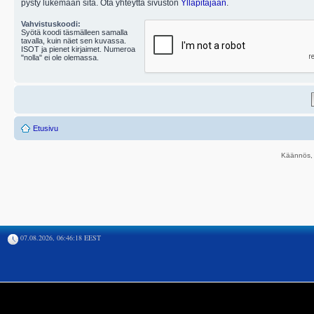
pysty lukemaan sitä. Ota yhteyttä sivuston
Ylläpitäjään
.
Vahvistuskoodi:
Syötä koodi täsmälleen samalla
tavalla, kuin näet sen kuvassa.
ISOT ja pienet kirjaimet. Numeroa
"nolla" ei ole olemassa.
Etusivu
Käännös, 
07.08.2026, 06:46:18 EEST