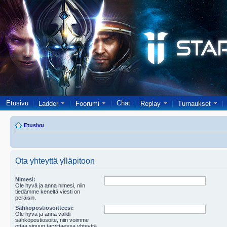
Etusivu
Chat
Ladder
Foorumi
Replay
Turnaukset
Etusivu
Ota yhteyttä ylläpitoon
Nimesi:
Ole hyvä ja anna nimesi, niin
tiedämme keneltä viesti on
peräisin.
Sähköpostiosoitteesi:
Ole hyvä ja anna validi
sähköpostiosoite, niin voimme
ottaa sinuun tarvittaessa yhteyttä.