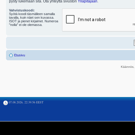
pysty lukemaan sitä. Ota yhteyttä sivuston
Ylläpitäjään
.
Vahvistuskoodi:
Syötä koodi täsmälleen samalla
tavalla, kuin näet sen kuvassa.
ISOT ja pienet kirjaimet. Numeroa
"nolla" ei ole olemassa.
Etusivu
Käännös, 
07.08.2026, 22:39:56 EEST