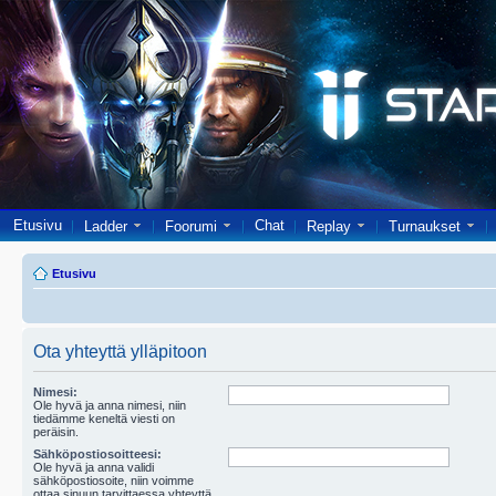
Etusivu
Chat
Ladder
Foorumi
Replay
Turnaukset
Etusivu
Ota yhteyttä ylläpitoon
Nimesi:
Ole hyvä ja anna nimesi, niin
tiedämme keneltä viesti on
peräisin.
Sähköpostiosoitteesi:
Ole hyvä ja anna validi
sähköpostiosoite, niin voimme
ottaa sinuun tarvittaessa yhteyttä.