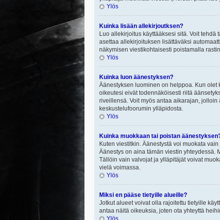
Ylös
Kuinka lisään allekirjoutksen?
Luo allekirjoitus käyttääksesi sitä. Voit tehdä
asettaa allekirjoituksen lisättäväksi automaatt
näkymisen viestikohtaisesti poistamalla rastin a
Ylös
Kuinka luon äänestyksen?
Äänestyksen luominen on helppoa. Kun olet ki
oikeutesi eivät todennäköisesti riitä äänsety
riveillensä. Voit myös antaa aikarajan, jolloin
keskustelufoorumin ylläpidosta.
Ylös
Kuinka muokkaan tai poistan äänestyksen
Kuten viestitkin. Äänestystä voi muokata vain
Äänestys on aina tämän viestin yhteydessä. Mi
Tällöin vain valvojat ja ylläpitäjät voivat 
vielä voimassa.
Ylös
Miksi en pääse tietyille alueille?
Jotkut alueet voivat olla rajoitettu tietyille käyt
antaa näitä oikeuksia, joten ota yhteyttä heihi
Ylös