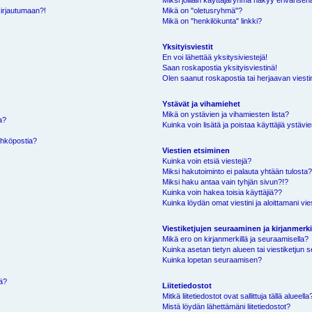
Miksi joillain käyttäjäryhmä näkyy erivärisen
kirjautumaan?!
Mikä on "oletusryhmä"?
Mikä on "henkilökunta" linkki?
Yksityisviestit
En voi lähettää yksitysiviestejä!
Saan roskapostia yksityisviestinä!
Olen saanut roskapostia tai herjaavan viestin
Ystävät ja vihamiehet
Mikä on ystävien ja vihamiesten lista?
a?
Kuinka voin lisätä ja poistaa käyttäjiä ystävie
ähköpostia?
Viestien etsiminen
Kuinka voin etsiä viestejä?
Miksi hakutoiminto ei palauta yhtään tulosta
Miksi haku antaa vain tyhjän sivun?!?
Kuinka voin hakea toisia käyttäjiä??
Kuinka löydän omat viestini ja aloittamani vie
Viestiketjujen seuraaminen ja kirjanmerki
Mikä ero on kirjanmerkillä ja seuraamisella?
Kuinka asetan tietyn alueen tai viestiketjun
Kuinka lopetan seuraamisen?
sä?
Liitetiedostot
Mitkä liitetiedostot ovat sallittuja tällä alueella
Mistä löydän lähettämäni liitetiedostot?