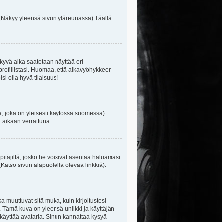
 (Näkyy yleensä sivun yläreunassa) Täällä
kyvä aika saatetaan näyttää eri
rofiilistasi. Huomaa, että aikavyöhykkeen
isi olla hyvä tilaisuus!
, joka on yleisesti käytössä suomessa).
n aikaan verrattuna.
äpitäjiltä, josko he voisivat asentaa haluamasi
(Katso sivun alapuolella olevaa linkkiä).
ka muuttuvat sitä muka, kuin kirjoitustesi
. Tämä kuva on yleensä uniikki ja käyttäjän
 käyttää avataria. Sinun kannattaa kysyä