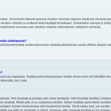
lukee. (Arvonimet näkyvät yleensä viestien vieressä riippuen käytössä olevasta tyy
iestien määrää ja erottavat tietyt käyttäjät toisistaaan. Esimerkiksi valvojat ja ylläp
dennäköisesti huomaat vain viestiesi määrän vähentyneen ylläpidon toimesta.
hettää sähköpostia?
ä sähköpostiviestejä sisäänrakennetun sähköpostiohjelman avulla (Mikäli ylläpito sal
e?
uuluvaa nappulaa. Saatat joutua kirjautumaan sisään ennen kuin voit lähettää viesti
t äänestää, jne.
) lista.
i valvoja. Voit muokata ja poistaa vain omia viestejäsi. Voit muokata viestiäsi (Josku
i viestistä. Mikäli joku on jo vastannut viestiisi. Siihen lisätään pieni teksti oso
ärä, kuinka monta kertaa olet muokannut viestiä. Tämä näkyy vain, jos viestiin on j
jättää syy mitä on muokattu ja miksi). Huomaa, että normaali käyttäjä ei voi poistaa v