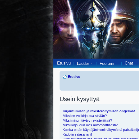
Etusivu
Chat
Ladder
Foorumi
Etusivu
Usein kysyttyä
Kirjautumisen ja rekisteröitymisen ongelmat
Miksi en voi kirjautua sisään?
Miksi minun täytyy rekisteröityä?
Miksi kirjaudun ulos automaattisesti?
Kuinka estän käyttäjänimeni näkymästä paikallaolij
Kadotin salasanani!