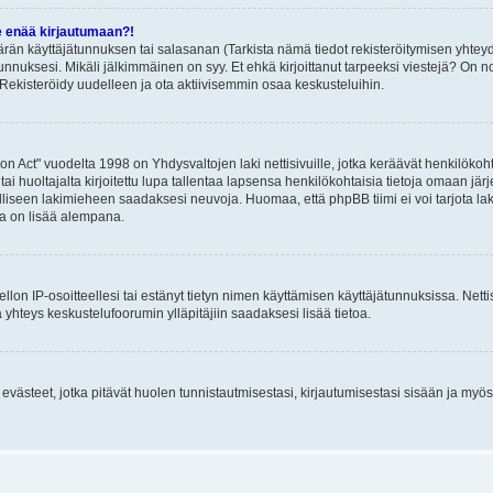
e enää kirjautumaan?!
rän käyttäjätunnuksen tai salasanan (Tarkista nämä tiedot rekisteröitymisen yhteyd
tunnuksesi. Mikäli jälkimmäinen on syy. Et ehkä kirjoittanut tarpeeksi viestejä? On nor
Rekisteröidy uudelleen ja ota aktiivisemmin osaa keskusteluihin.
n Act" vuodelta 1998 on Yhdysvaltojen laki nettisivuille, jotka keräävät henkilökohtai
 huoltajalta kirjoitettu lupa tallentaa lapsensa henkilökohtaisia tietoja omaan jä
lliseen lakimieheen saadaksesi neuvoja. Huomaa, että phpBB tiimi ei voi tarjota laki
sta on lisää alempana.
iellon IP-osoitteellesi tai estänyt tietyn nimen käyttämisen käyttäjätunnuksissa. Net
 yhteys keskustelufoorumin ylläpitäjiin saadaksesi lisää tietoa.
västeet, jotka pitävät huolen tunnistautmisestasi, kirjautumisestasi sisään ja myös p