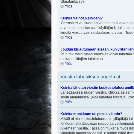
ylläpitäjiltä syy.
Ylös
Kuinka vaihdan arvoani?
Yleensä et voi suoraan vaihtaa mitä arvonasi 
arvonimiä osoittamaan käyttäjän kirjoittamien v
kirjoita viestiä vain nostaaksesi arvoasi. To
Ylös
Joudun kirjautumaan sisään, kun yritän lä
Vain rekisteröityneet käyttäjät voivat lähettä
roskapostittajien toimintaa.
Ylös
Viestin lähetyksen ongelmat
Kuinka lähetän viestin keskustelufoorumill
Lähettääksesi uuden viestin. Klikkaa asiaan k
sivun alalaidassa. (
Voit lähettää viestejä, Voi
Ylös
Kuinka muokkaan tai poista viestin?
Mikäli et ole keskustelufoorumin ylläpitäjä ta
Klikkaamalla
Muokkaa
nappulaa valitsemastas
lukemaan viestiä. Tässä on mukana myös lukumä
ylläpitäjä muokkaa viestiä. (Heidän pitää itse 