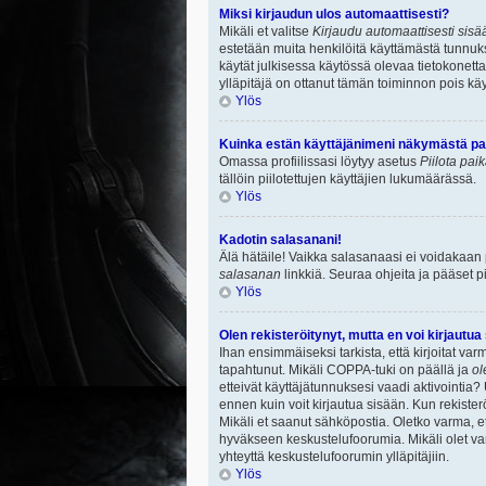
Miksi kirjaudun ulos automaattisesti?
Mikäli et valitse
Kirjaudu automaattisesti sisää
estetään muita henkilöitä käyttämästä tunnuksi
käytät julkisessa käytössä olevaa tietokonetta.
ylläpitäjä on ottanut tämän toiminnon pois käy
Ylös
Kuinka estän käyttäjänimeni näkymästä paik
Omassa profiilissasi löytyy asetus
Piilota pai
tällöin piilotettujen käyttäjien lukumäärässä.
Ylös
Kadotin salasanani!
Älä hätäile! Vaikka salasanaasi ei voidakaan
salasanan
linkkiä. Seuraa ohjeita ja pääset 
Ylös
Olen rekisteröitynyt, mutta en voi kirjautua
Ihan ensimmäiseksi tarkista, että kirjoitat v
tapahtunut. Mikäli COPPA-tuki on päällä ja
ol
etteivät käyttäjätunnuksesi vaadi aktivointia? 
ennen kuin voit kirjautua sisään. Kun rekisterö
Mikäli et saanut sähköpostia. Oletko varma, 
hyväkseen keskustelufoorumia. Mikäli olet varm
yhteyttä keskustelufoorumin ylläpitäjiin.
Ylös