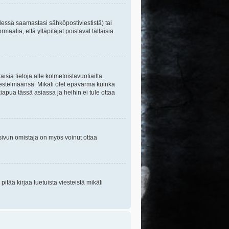
essä saamastasi sähköpostiviestistä) tai
maalia, että ylläpitäjät poistavat tällaisia
sia tietoja alle kolmetoistavuotiailta.
rjestelmäänsä. Mikäli olet epävarma kuinka
apua tässä asiassa ja heihin ei tule ottaa
tisivun omistaja on myös voinut ottaa
itää kirjaa luetuista viesteistä mikäli