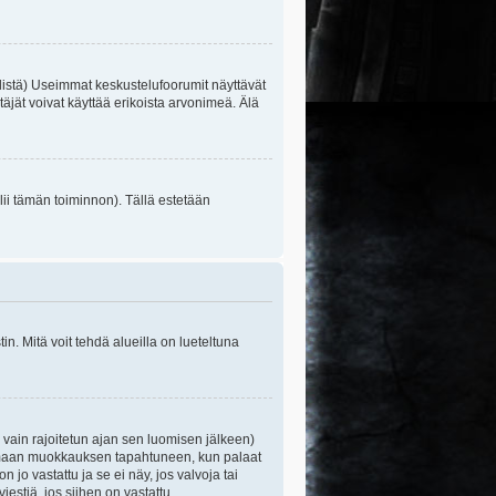
listä) Useimmat keskustelufoorumit näyttävät
itäjät voivat käyttää erikoista arvonimeä. Älä
lii tämän toiminnon). Tällä estetään
n. Mitä voit tehdä alueilla on lueteltuna
s vain rajoitetun ajan sen luomisen jälkeen)
ittamaan muokkauksen tapahtuneen, kun palaat
o vastattu ja se ei näy, jos valvoja tai
iestiä, jos siihen on vastattu.