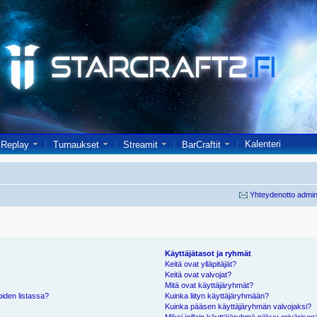
Kalenteri
Replay
Turnaukset
Streamit
BarCraftit
Yhteydenotto admin
Käyttäjätasot ja ryhmät
Keitä ovat ylläpitäjät?
Keitä ovat valvojat?
Mitä ovat käyttäjäryhmät?
oiden listassa?
Kuinka liityn käyttäjäryhmään?
Kuinka pääsen käyttäjäryhmän valvojaksi?