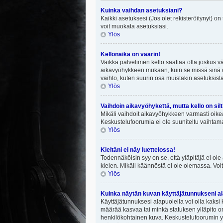
Kuinka vaihdan asetuksiani?
Kaikki asetuksesi (Jos olet rekisteröitynyt) on
voit muokata asetuksiasi.
Ylös
Kellonaika on väärin!
Vaikka palvelimen kello saattaa olla joskus v
aikavyöhykkeen mukaan, kuin se missä sinä ol
vaihto, kuten suurin osa muistakin asetuksista on
Ylös
Vaihdoin aikavyöhykettä, mutta kello on silt
Mikäli vaihdoit aikavyöhykkeen varmasti oike
Keskustelufoorumia ei ole suuniteltu vaihtamaa
Ylös
Kieltäni ei näy luettelossa!
Todennäköisin syy on se, että yläpitäjä ei ole 
kielen. Mikäli käännöstä ei ole olemassa. Voit
Ylös
Kuinka näytän kuvan käyttäjätunnukseni al
Käyttäjätunnuksesi alapuolella voi olla kaksi k
määrää kasvaa tai minkä statuksen ylläpito on
henkilökohtainen kuva. Keskustelufoorumin yll