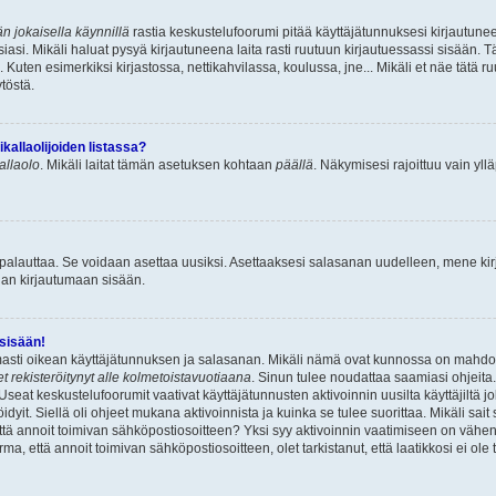
n jokaisella käynnillä
rastia keskustelufoorumi pitää käyttäjätunnuksesi kirjautunee
asi. Mikäli haluat pysyä kirjautuneena laita rasti ruutuun kirjautuessassi sisään. Tä
 Kuten esimerkiksi kirjastossa, nettikahvilassa, koulussa, jne... Mikäli et näe tätä r
töstä.
allaolijoiden listassa?
kallaolo
. Mikäli laitat tämän asetuksen kohtaan
päällä
. Näkymisesi rajoittuu vain ylläp
 palauttaa. Se voidaan asettaa uusiksi. Asettaaksesi salasanan uudelleen, mene ki
pian kirjautumaan sisään.
 sisään!
armasti oikean käyttäjätunnuksen ja salasanan. Mikäli nämä ovat kunnossa on mahdol
et rekisteröitynyt alle kolmetoistavuotiaana
. Sinun tulee noudattaa saamiasi ohjeita.
Useat keskustelufoorumit vaativat käyttäjätunnusten aktivoinnin uusilta käyttäjiltä jo
idyit. Siellä oli ohjeet mukana aktivoinnista ja kuinka se tulee suorittaa. Mikäli sait 
että annoit toimivan sähköpostiosoitteen? Yksi syy aktivoinnin vaatimiseen on vähe
a, että annoit toimivan sähköpostiosoitteen, olet tarkistanut, että laatikkosi ei ol