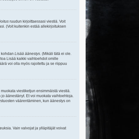
joitus
ruudun kirjoittaessasi viestiä. Voit
si. (Voit kuitenkin estää allekirjoituksen
sa kohdan
Lisää äänestys
. (Mikäli tätä ei ole.
toa Lisää kaikki vaihtoehdot omille
ärä voi olla myös rajoitettu ja se riippuu
y muokata viestiketjun ensimmäistä viestiä.
 jo äänestänyt. Et voi muokata vaihtoehtoja.
stystuosten väärentäminen, kun äänestys on
ikeuksia. Vain valvojat ja ylläpitäjät voivat