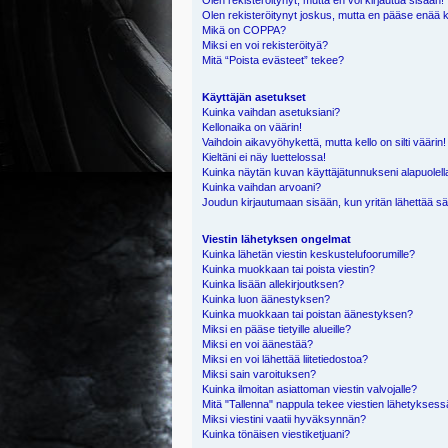
Olen rekisteröitynyt, mutta en voi kirjautua sisään!
Olen rekisteröitynyt joskus, mutta en pääse enää 
Mikä on COPPA?
Miksi en voi rekisteröityä?
Mitä “Poista evästeet” tekee?
Käyttäjän asetukset
Kuinka vaihdan asetuksiani?
Kellonaika on väärin!
Vaihdoin aikavyöhykettä, mutta kello on silti väärin!
Kieltäni ei näy luettelossa!
Kuinka näytän kuvan käyttäjätunnukseni alapuolell
Kuinka vaihdan arvoani?
Joudun kirjautumaan sisään, kun yritän lähettää s
Viestin lähetyksen ongelmat
Kuinka lähetän viestin keskustelufoorumille?
Kuinka muokkaan tai poista viestin?
Kuinka lisään allekirjoutksen?
Kuinka luon äänestyksen?
Kuinka muokkaan tai poistan äänestyksen?
Miksi en pääse tietyille alueille?
Miksi en voi äänestää?
Miksi en voi lähettää liitetiedostoa?
Miksi sain varoituksen?
Kuinka ilmoitan asiattoman viestin valvojalle?
Mitä "Tallenna" nappula tekee viestien lähetykses
Miksi viestini vaatii hyväksynnän?
Kuinka tönäisen viestiketjuani?