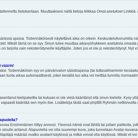
 tallennettu tietokantaan. Muuttaaksesi näitä tietoja klikkaa
Omat asetukset
Linkkiä.
äärässä ajassa. Todennäköisesti näytettävä aika on oikein. Keskustelufoorumilla nä
et. Mikäli tämä on se syy. Sinun tulee muuttaa aikavyöhykkeen asetuksia omasta p
 tarjolla vain rekisteröityneille käyttäjille. Joten jos et ole jo rekisteröitynyt. Nyt vo
i väärin!
aksi. Todennäköisin syy on päivänvalon säästöajassa (tai tuttavallisemmin kesäaika
n tuota aikaa automaattisesti, joten kesällä tuo aika voi heittää tunnilla normaalii
asentanut kielipakettia tai kukaan ei ole vielä kääntänyt sitä sinun kielelle. Kysy yll
 vapaasti kääntää sen myös itse. Lisätietoja tästä saat phpBB Ryhmän nettisivuilta 
apuolella?
uvaa Ensimmäinen liittyy arvoosi. Yleensä nämä ovat tähtiä tai joitain palikoita, jot
 sinulle antanut. Alapuolella voi olla suurempi kuva, joka tunnetaan Avatar-kuvana
äpitäjä määrää ovatko avatarit käytössä ja mitkä voivat olla käytössä. Mikäli et voi