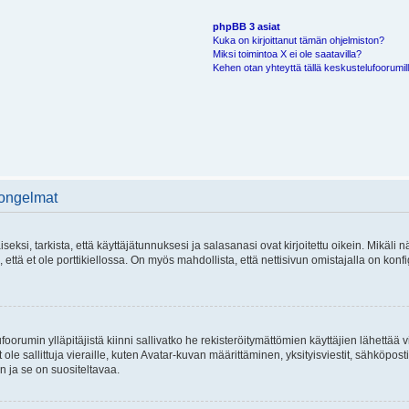
phpBB 3 asiat
Kuka on kirjoittanut tämän ohjelmiston?
Miksi toimintoa X ei ole saatavilla?
Kehen otan yhteyttä tällä keskustelufoorumilla
 ongelmat
si, tarkista, että käyttäjätunnuksesi ja salasanasi ovat kirjoitettu oikein. Mikäli n
että et ole porttikiellossa. On myös mahdollista, että nettisivun omistajalla on konfi
foorumin ylläpitäjistä kiinni sallivatko he rekisteröitymättömien käyttäjien lähettää 
 ole sallittuja vieraille, kuten Avatar-kuvan määrittäminen, yksityisviestit, sähköposti
n ja se on suositeltavaa.