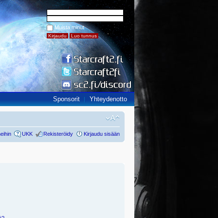
Muista minut
Sponsorit
Yhteydenotto
eihin
UKK
Rekisteröidy
Kirjaudu sisään