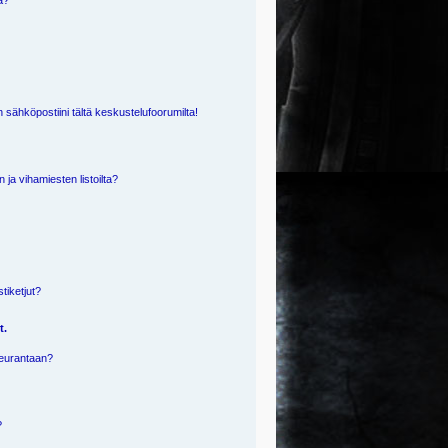
ä?
 sähköpostiini tältä keskustelufoorumilta!
n ja vihamiesten listoilta?
?
stiketjut?
t.
 seurantaan?
?