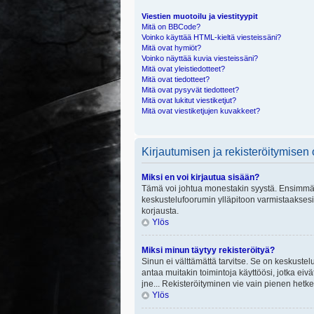
Viestien muotoilu ja viestityypit
Mitä on BBCode?
Voinko käyttää HTML-kieltä viesteissäni?
Mitä ovat hymiöt?
Voinko näyttää kuvia viesteissäni?
Mitä ovat yleistiedotteet?
Mitä ovat tiedotteet?
Mitä ovat pysyvät tiedotteet?
Mitä ovat lukitut viestiketjut?
Mitä ovat viestiketjujen kuvakkeet?
Kirjautumisen ja rekisteröitymisen
Miksi en voi kirjautua sisään?
Tämä voi johtua monestakin syystä. Ensimmäisek
keskustelufoorumin ylläpitoon varmistaaksesi, 
korjausta.
Ylös
Miksi minun täytyy rekisteröityä?
Sinun ei välttämättä tarvitse. Se on keskustelu
antaa muitakin toimintoja käyttöösi, jotka eivät
jne... Rekisteröityminen vie vain pienen hetke
Ylös