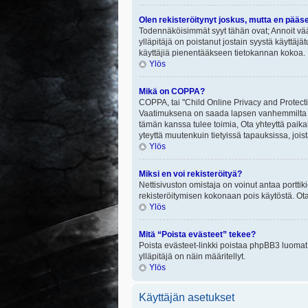
Olen rekisteröitynyt joskus, mutta en pääs
Todennäköisimmät syyt tähän ovat; Annoit vää
ylläpitäjä on poistanut jostain syystä käyttäjä
käyttäjiä pienentääkseen tietokannan kokoa. 
Ylös
Mikä on COPPA?
COPPA, tai "Child Online Privacy and Protectio
Vaatimuksena on saada lapsen vanhemmilta tai
tämän kanssa tulee toimia, Ota yhteyttä paika
yteyttä muutenkuin tietyissä tapauksissa, joi
Ylös
Miksi en voi rekisteröityä?
Nettisivuston omistaja on voinut antaa porttik
rekisteröitymisen kokonaan pois käytöstä. Ota
Ylös
Mitä “Poista evästeet” tekee?
Poista evästeet-linkki poistaa phpBB3 luomat e
ylläpitäjä on näin määritellyt.
Ylös
Käyttäjän asetukset