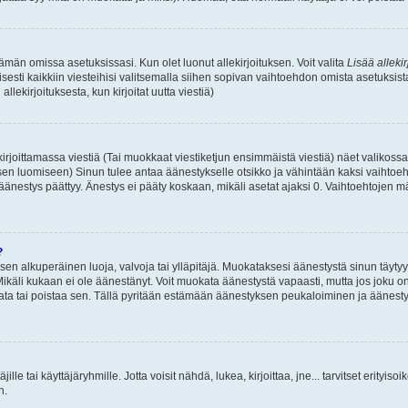
 tämän omissa asetuksissasi. Kun olet luonut allekirjoituksen. Voit valita
Lisää allekir
isesti kaikkiin viesteihisi valitsemalla siihen sopivan vaihtoehdon omista asetuksista
llekirjoituksesta, kun kirjoitat uutta viestiä)
rjoittamassa viestiä (Tai muokkaat viestiketjun ensimmäistä viestiä) näet valikos
ksen luomiseen) Sinun tulee antaa äänestykselle otsikko ja vähintään kaksi vaihtoeh
 äänestys päättyy. Änestys ei pääty koskaan, mikäli asetat ajaksi 0. Vaihtoehtojen mä
?
 sen alkuperäinen luoja, valvoja tai ylläpitäjä. Muokataksesi äänestystä sinun täyty
käli kukaan ei ole äänestänyt. Voit muokata äänestystä vapaasti, mutta jos joku on
muokata tai poistaa sen. Tällä pyritään estämään äänestyksen peukaloiminen ja ääne
täjille tai käyttäjäryhmille. Jotta voisit nähdä, lukea, kirjoittaa, jne... tarvitset erityiso
n.