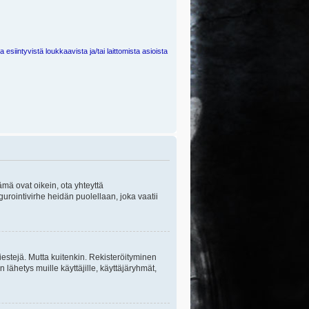
 esiintyvistä loukkaavista ja/tai laittomista asioista
ämä ovat oikein, ota yhteyttä
gurointivirhe heidän puolellaan, joka vaatii
viestejä. Mutta kuitenkin. Rekisteröityminen
n lähetys muille käyttäjille, käyttäjäryhmät,