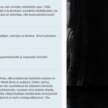
na vain ennalta määritellyn ajan. Tällä
tä ei kuitenkaan suositella käytettäväksi, jos
uutua se tarkoittaa, että keskustelufoorumin
itäjiin, valvojiin ja itsellesi. Sinut lasketaan
rjautumissivulle ja napsauta
Unohdin
lista, että jompikumpi kahdesta asiasta on
 Mikäli tämä ei auttanut. Oletko varma,
ko itse suoritettuna tai ylläpidon toimesta
sähköpostia, noudata siinä tulleita ohjeita.
ntää
villejä
käyttäjiä käyttämästä anonyymisti
e täynnä ja myös roskapostikansion. Ota