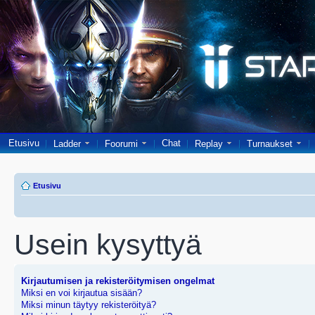
Etusivu
Chat
Ladder
Foorumi
Replay
Turnaukset
Etusivu
Usein kysyttyä
Kirjautumisen ja rekisteröitymisen ongelmat
Miksi en voi kirjautua sisään?
Miksi minun täytyy rekisteröityä?