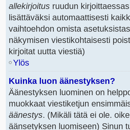
allekirjoitus
ruudun kirjoittaessasi
lisättäväksi automaattisesti kaikk
vaihtoehdon omista asetuksistasi.
näkymisen viestikohtaisesti poist
kirjoitat uutta viestiä)
Ylös
Kuinka luon äänestyksen?
Äänestyksen luominen on helppoa.
muokkaat viestiketjun ensimmäis
äänestys
. (Mikäli tätä ei ole. oik
äänsetyksen luomiseen) Sinun tu