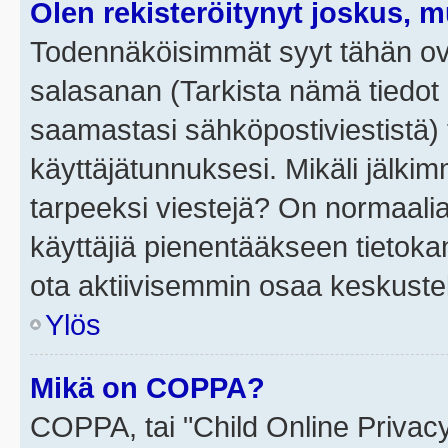
Olen rekisteröitynyt joskus, 
Todennäköisimmät syyt tähän ova
salasanan (Tarkista nämä tiedot
saamastasi sähköpostiviestistä) t
käyttäjätunnuksesi. Mikäli jälkim
tarpeeksi viestejä? On normaalia, 
käyttäjiä pienentääkseen tietoka
ota aktiivisemmin osaa keskustel
Ylös
Mikä on COPPA?
COPPA, tai "Child Online Privac