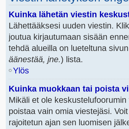
Kuinka lähetän viestin keskus
Lähettääksesi uuden viestin. Kl
joutua kirjautumaan sisään ennen 
tehdä alueilla on lueteltuna sivun
äänestää, jne.
) lista.
Ylös
Kuinka muokkaan tai poista vi
Mikäli et ole keskustelufoorumin y
poistaa vain omia viestejäsi. Voi
rajoitetun ajan sen luomisen jäl