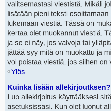
valitsemastasi viestistä. Mikäli jo
lisätään pieni teksti osoittama
lukemaan viestiä. Tässä on mu
kertaa olet muokannut viestiä. Tä
ja se ei näy, jos valvoja tai yllä
jättää syy mitä on muokattu ja mi
voi poistaa viestiä, jos siihen on 
Ylös
Kuinka lisään allekirjoutksen?
Luo allekirjoitus käyttääksesi si
asetuksissasi. Kun olet luonut all