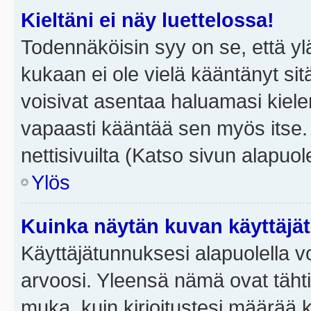
Kieltäni ei näy luettelossa!
Todennäköisin syy on se, että yläp
kukaan ei ole vielä kääntänyt sitä 
voisivat asentaa haluamasi kiele
vapaasti kääntää sen myös itse.
nettisivuilta (Katso sivun alapuole
Ylös
Kuinka näytän kuvan käyttäjä
Käyttäjätunnuksesi alapuolella vo
arvoosi. Yleensä nämä ovat tähtiä 
muka, kuin kirjoitustesi määrää 