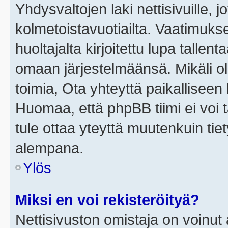
Yhdysvaltojen laki nettisivuille, j
kolmetoistavuotiailta. Vaatimuk
huoltajalta kirjoitettu lupa tallen
omaan järjestelmäänsä. Mikäli o
toimia, Ota yhteyttä paikallisee
Huomaa, että phpBB tiimi ei voi t
tule ottaa yteyttä muutenkuin tiet
alempana.
Ylös
Miksi en voi rekisteröityä?
Nettisivuston omistaja on voinut a