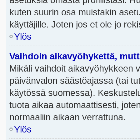
kuten suurin osa muistakin asetuks
käyttäjille. Joten jos et ole jo rek
Ylös
Vaihdoin aikavyöhykettä, mutta 
Mikäli vaihdoit aikavyöhykkeen 
päivänvalon säästöajassa (tai tut
käytössä suomessa). Keskusteluf
tuota aikaa automaattisesti, joten
normaaliin aikaan verrattuna.
Ylös