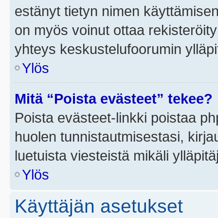
estänyt tietyn nimen käyttämisen
on myös voinut ottaa rekisteröi
yhteys keskustelufoorumin ylläpit
Ylös
Mitä “Poista evästeet” tekee?
Poista evästeet-linkki poistaa p
huolen tunnistautmisestasi, kirja
luetuista viesteistä mikäli ylläpitä
Ylös
Käyttäjän asetukset