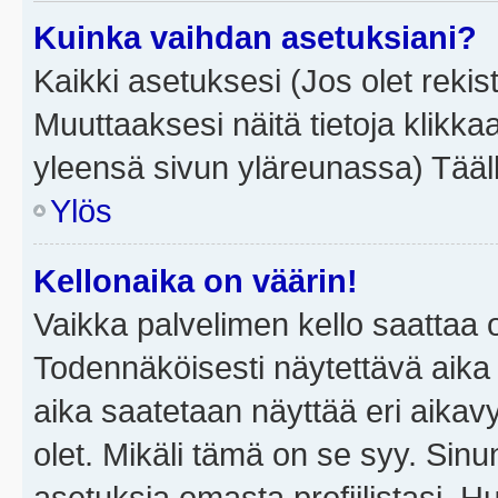
Kuinka vaihdan asetuksiani?
Kaikki asetuksesi (Jos olet rekist
Muuttaaksesi näitä tietoja klikka
yleensä sivun yläreunassa) Tääll
Ylös
Kellonaika on väärin!
Vaikka palvelimen kello saattaa 
Todennäköisesti näytettävä aika
aika saatetaan näyttää eri aika
olet. Mikäli tämä on se syy. Si
asetuksia omasta profiilistasi. 