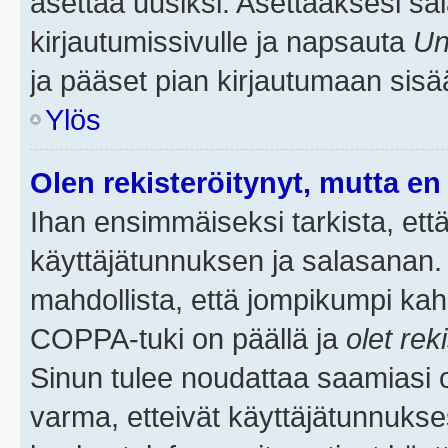
asettaa uusiksi. Asettaaksesi s
kirjautumissivulle ja napsauta
Un
ja pääset pian kirjautumaan sisä
Ylös
Olen rekisteröitynyt, mutta en 
Ihan ensimmäiseksi tarkista, että
käyttäjätunnuksen ja salasanan.
mahdollista, että jompikumpi kah
COPPA-tuki on päällä ja
olet rek
Sinun tulee noudattaa saamiasi oh
varma, etteivät käyttäjätunnukse