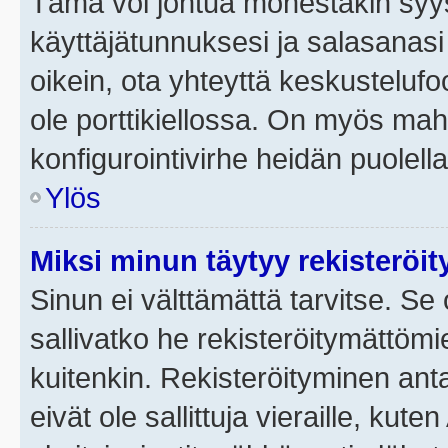
Tämä voi johtua monestakin syyst
käyttäjätunnuksesi ja salasanasi 
oikein, ota yhteyttä keskustelufo
ole porttikiellossa. On myös mahdo
konfigurointivirhe heidän puolella
Ylös
Miksi minun täytyy rekisteröit
Sinun ei välttämättä tarvitse. Se 
sallivatko he rekisteröitymättömi
kuitenkin. Rekisteröityminen anta
eivät ole sallittuja vieraille, ku