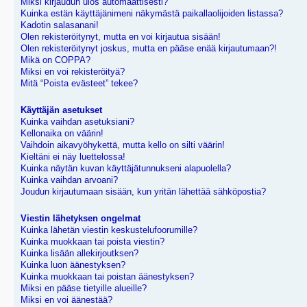
Miksi kirjaudun ulos automaattisesti?
Kuinka estän käyttäjänimeni näkymästä paikallaolijoiden listassa?
Kadotin salasanani!
Olen rekisteröitynyt, mutta en voi kirjautua sisään!
Olen rekisteröitynyt joskus, mutta en pääse enää kirjautumaan?!
Mikä on COPPA?
Miksi en voi rekisteröityä?
Mitä “Poista evästeet” tekee?
Käyttäjän asetukset
Kuinka vaihdan asetuksiani?
Kellonaika on väärin!
Vaihdoin aikavyöhykettä, mutta kello on silti väärin!
Kieltäni ei näy luettelossa!
Kuinka näytän kuvan käyttäjätunnukseni alapuolella?
Kuinka vaihdan arvoani?
Joudun kirjautumaan sisään, kun yritän lähettää sähköpostia?
Viestin lähetyksen ongelmat
Kuinka lähetän viestin keskustelufoorumille?
Kuinka muokkaan tai poista viestin?
Kuinka lisään allekirjoutksen?
Kuinka luon äänestyksen?
Kuinka muokkaan tai poistan äänestyksen?
Miksi en pääse tietyille alueille?
Miksi en voi äänestää?