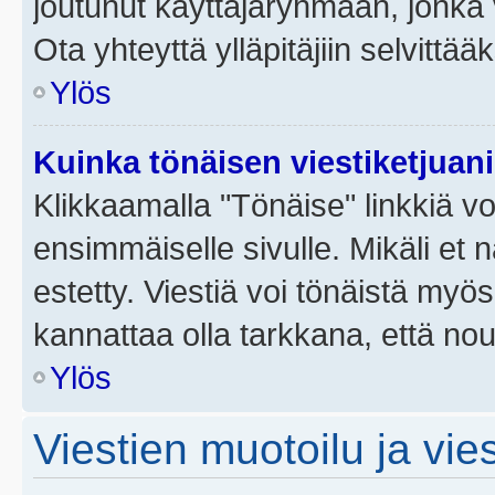
joutunut käyttäjäryhmään, jonka v
Ota yhteyttä ylläpitäjiin selvittää
Ylös
Kuinka tönäisen viestiketjuan
Klikkaamalla "Tönäise" linkkiä voi
ensimmäiselle sivulle. Mikäli et 
estetty. Viestiä voi tönäistä myös
kannattaa olla tarkkana, että no
Ylös
Viestien muotoilu ja vies