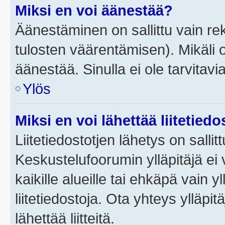
Miksi en voi äänestää?
Äänestäminen on sallittu vain rek
tulosten väärentämisen). Mikäli ol
äänestää. Sinulla ei ole tarvitavi
Ylös
Miksi en voi lähettää liitetied
Liitetiedostotjen lähetys on sallit
Keskustelufoorumin ylläpitäjä ei v
kaikille alueille tai ehkäpä vain 
liitetiedostoja. Ota yhteys ylläpit
lähettää liitteitä.