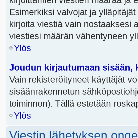
Esimerkiksi valvojat ja ylläpitäjä
kirjoita viestiä vain nostaakses
viestiesi määrän vähentyneen yl
Ylös
Joudun kirjautumaan sisään, k
Vain rekisteröityneet käyttäjät v
sisäänrakennetun sähköpostiohjel
toiminnon). Tällä estetään roskap
Ylös
Viestin lähetyksen ong