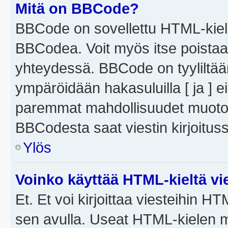
Mitä on BBCode?
BBCode on sovellettu HTML-kieles
BBCodea. Voit myös itse poistaa
yhteydessä. BBCode on tyyliltään
ympäröidään hakasuluilla [ ja ] e
paremmat mahdollisuudet muotoill
BBCodesta saat viestin kirjoituss
Ylös
Voinko käyttää HTML-kieltä vi
Et. Et voi kirjoittaa viesteihin H
sen avulla. Useat HTML-kielen m