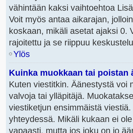
vähintään kaksi vaihtoehtoa Lisää
Voit myös antaa aikarajan, jolloi
koskaan, mikäli asetat ajaksi 0.
rajoitettu ja se riippuu keskustel
Ylös
Kuinka muokkaan tai poistan
Kuten viestitkin. Äänestystä voi
valvoja tai ylläpitäjä. Muokatak
viestiketjun ensimmäistä viestiä
yhteydessä. Mikäli kukaan ei ol
vapaasti, mutta jos joku on jo ä