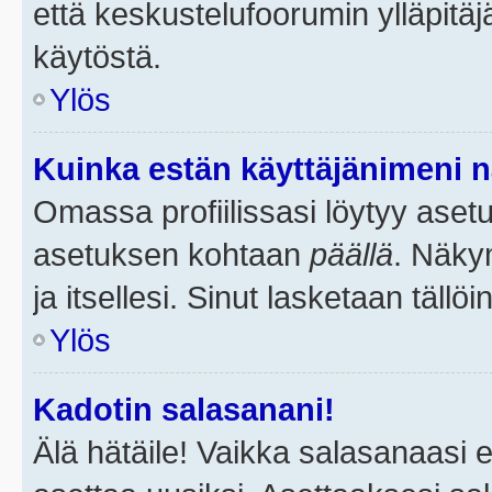
että keskustelufoorumin ylläpitä
käytöstä.
Ylös
Kuinka estän käyttäjänimeni n
Omassa profiilissasi löytyy aset
asetuksen kohtaan
päällä
. Näkym
ja itsellesi. Sinut lasketaan tällö
Ylös
Kadotin salasanani!
Älä hätäile! Vaikka salasanaasi 