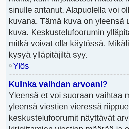
sinulle antanut. Alapuolella voi 
kuvana. Tämä kuva on yleensä un
kuva. Keskustelufoorumin ylläpit
mitkä voivat olla käytössä. Mikäl
kysyä ylläpitäjiltä syy.
Ylös
Kuinka vaihdan arvoani?
Yleensä et voi suoraan vaihtaa 
yleensä viestien vieressä riippu
keskustelufoorumit näyttävät ar
kirjoittamien viestien määrää ja er