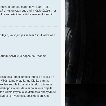
na vain ennalta määritellyn ajan. Tällä
tä ei kuitenkaan suositella käytettäväksi, jos
uutua se tarkoittaa, että keskustelufoorumin
itäjiin, valvojiin ja itsellesi. Sinut lasketaan
rjautumissivulle ja napsauta
Unohdin
lista, että jompikumpi kahdesta asiasta on
 Mikäli tämä ei auttanut. Oletko varma,
ko itse suoritettuna tai ylläpidon toimesta
sähköpostia, noudata siinä tulleita ohjeita.
ntää
villejä
käyttäjiä käyttämästä anonyymisti
e täynnä ja myös roskapostikansion. Ota