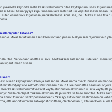
n jokaisella käynnillä
rastia keskustelufoorumi pitää käyttäjätunnuksesi kirjautunee
asi. Mikäli haluat pysyä kirjautuneena laita rasti ruutuun kirjautuessassi sisään. Tä
 Kuten esimerkiksi kirjastossa, nettikahvilassa, koulussa, jne... Mikäli et näe tätä r
töstä.
allaolijoiden listassa?
kallaolo
. Mikäli laitat tämän asetuksen kohtaan
päällä
. Näkymisesi rajoittuu vain ylläp
 palauttaa. Se voidaan asettaa uusiksi. Asettaaksesi salasanan uudelleen, mene ki
pian kirjautumaan sisään.
 sisään!
armasti oikean käyttäjätunnuksen ja salasanan. Mikäli nämä ovat kunnossa on mahdol
et rekisteröitynyt alle kolmetoistavuotiaana
. Sinun tulee noudattaa saamiasi ohjeita.
Useat keskustelufoorumit vaativat käyttäjätunnusten aktivoinnin uusilta käyttäjiltä jo
idyit. Siellä oli ohjeet mukana aktivoinnista ja kuinka se tulee suorittaa. Mikäli sait 
että annoit toimivan sähköpostiosoitteen? Yksi syy aktivoinnin vaatimiseen on vähe
a, että annoit toimivan sähköpostiosoitteen, olet tarkistanut, että laatikkosi ei ol