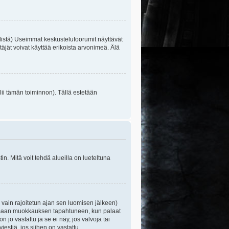
listä) Useimmat keskustelufoorumit näyttävät
itäjät voivat käyttää erikoista arvonimeä. Älä
lii tämän toiminnon). Tällä estetään
n. Mitä voit tehdä alueilla on lueteltuna
s vain rajoitetun ajan sen luomisen jälkeen)
ittamaan muokkauksen tapahtuneen, kun palaat
o vastattu ja se ei näy, jos valvoja tai
iestiä, jos siihen on vastattu.