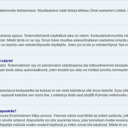
 tallennettu tietokantaan. Muuttaaksesi näitä tietoja klikkaa
Omat asetukset
Linkkiä.
äärässä ajassa. Todennäköisesti näytettävä aika on oikein. Keskustelufoorumilla nä
et. Mikäli tämä on se syy. Sinun tulee muuttaa aikavyöhykkeen asetuksia omasta p
 tarjolla vain rekisteröityneille käyttäjille. Joten jos et ole jo rekisteröitynyt. Nyt vo
i väärin!
aksi. Todennäköisin syy on päivänvalon säästöajassa (tai tuttavallisemmin kesäaika
n tuota aikaa automaattisesti, joten kesällä tuo aika voi heittää tunnilla normaalii
asentanut kielipakettia tai kukaan ei ole vielä kääntänyt sitä sinun kielelle. Kysy yll
 vapaasti kääntää sen myös itse. Lisätietoja tästä saat phpBB Ryhmän nettisivuilta 
apuolella?
uvaa Ensimmäinen liittyy arvoosi. Yleensä nämä ovat tähtiä tai joitain palikoita, jot
 sinulle antanut. Alapuolella voi olla suurempi kuva, joka tunnetaan Avatar-kuvana
äpitäjä määrää ovatko avatarit käytössä ja mitkä voivat olla käytössä. Mikäli et voi