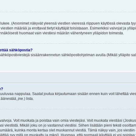
lukee. (Arvonimet näkyvät yleensä viestien vieressä riippuen käytössä olevasta tyy
iestien määrää ja erottavat tietyt käyttäjät toisistaaan. Esimerkiksi valvojat ja ylläp
dennäköisesti huomaat vain viestiesi määrän vähentyneen ylläpidon toimesta.
hettää sähköpostia?
ä sähköpostiviestejä sisäänrakennetun sähköpostiohjelman avulla (Mikäli ylläpito sal
e?
uuluvaa nappulaa. Saatat joutua kirjautumaan sisään ennen kuin voit lähettää viesti
t äänestää, jne.
) lista.
i valvoja. Voit muokata ja poistaa vain omia viestejäsi. Voit muokata viestiäsi (Josku
i viestistä. Mikäli joku on jo vastannut viestiisi. Siihen lisätään pieni teksti oso
ärä, kuinka monta kertaa olet muokannut viestiä. Tämä näkyy vain, jos viestiin on j
jättää syy mitä on muokattu ja miksi). Huomaa, että normaali käyttäjä ei voi poistaa v