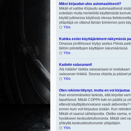
Miksi kirjaudun ulos automaattisesti?
Mikäli et valitse
Kirjaudu automaattisesti sisää
estetään muita henkilöitä käyttämästä tunnuksi
käytät julkisessa käytössä olevaa tietokonetta.
ylläpitäjä on ottanut tämän toiminnon pois käy
Ylös
Kuinka estän käyttäjänimeni näkymästä paik
Omassa profiilissasi löytyy asetus
Piilota pai
tällöin piilotettujen käyttäjien lukumäärässä.
Ylös
Kadotin salasanani!
Älä hätäile! Vaikka salasanaasi ei voidakaan
salasanan
linkkiä. Seuraa ohjeita ja pääset 
Ylös
Olen rekisteröitynyt, mutta en voi kirjautua
Ihan ensimmäiseksi tarkista, että kirjoitat v
tapahtunut. Mikäli COPPA-tuki on päällä ja
ol
etteivät käyttäjätunnuksesi vaadi aktivointia? 
ennen kuin voit kirjautua sisään. Kun rekisterö
Mikäli et saanut sähköpostia. Oletko varma, 
hyväkseen keskustelufoorumia. Mikäli olet varm
yhteyttä keskustelufoorumin ylläpitäjiin.
Ylös