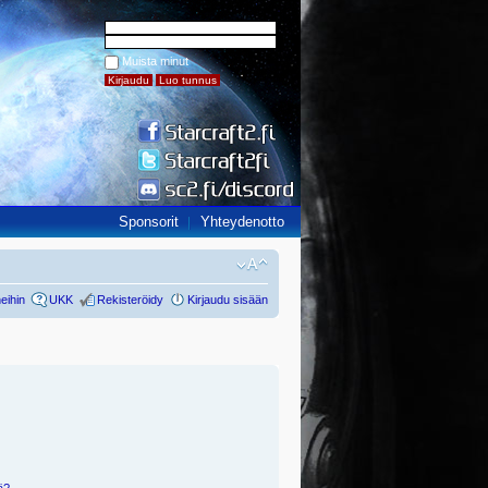
Muista minut
Sponsorit
Yhteydenotto
eihin
UKK
Rekisteröidy
Kirjaudu sisään