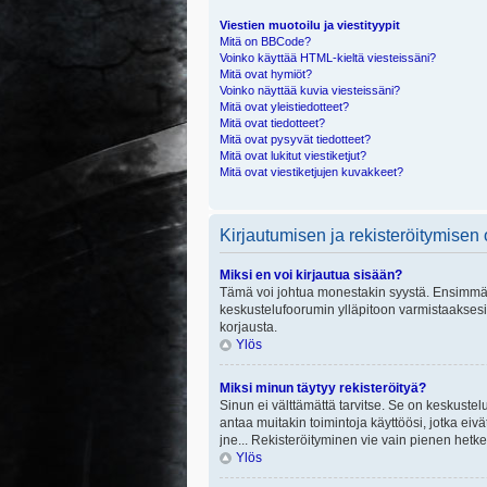
Viestien muotoilu ja viestityypit
Mitä on BBCode?
Voinko käyttää HTML-kieltä viesteissäni?
Mitä ovat hymiöt?
Voinko näyttää kuvia viesteissäni?
Mitä ovat yleistiedotteet?
Mitä ovat tiedotteet?
Mitä ovat pysyvät tiedotteet?
Mitä ovat lukitut viestiketjut?
Mitä ovat viestiketjujen kuvakkeet?
Kirjautumisen ja rekisteröitymisen
Miksi en voi kirjautua sisään?
Tämä voi johtua monestakin syystä. Ensimmäisek
keskustelufoorumin ylläpitoon varmistaaksesi, 
korjausta.
Ylös
Miksi minun täytyy rekisteröityä?
Sinun ei välttämättä tarvitse. Se on keskustelu
antaa muitakin toimintoja käyttöösi, jotka eivät
jne... Rekisteröityminen vie vain pienen hetke
Ylös