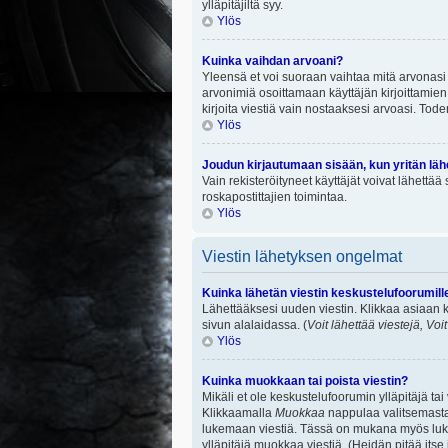
ylläpitäjiltä syy.
Ylös
Kuinka vaihdan arvoani?
Yleensä et voi suoraan vaihtaa mitä arvonasi 
arvonimiä osoittamaan käyttäjän kirjoittamien v
kirjoita viestiä vain nostaaksesi arvoasi. To
Ylös
Joudun kirjautumaan sisään, kun yritän lä
Vain rekisteröityneet käyttäjät voivat lähettä
roskapostittajien toimintaa.
Ylös
Viestin lähetyksen ongelmat
Kuinka lähetän viestin keskustelufoorumill
Lähettääksesi uuden viestin. Klikkaa asiaan k
sivun alalaidassa. (
Voit lähettää viestejä, Voi
Ylös
Kuinka muokkaan tai poista viestin?
Mikäli et ole keskustelufoorumin ylläpitäjä ta
Klikkaamalla
Muokkaa
nappulaa valitsemastas
lukemaan viestiä. Tässä on mukana myös lukumä
ylläpitäjä muokkaa viestiä. (Heidän pitää itse 