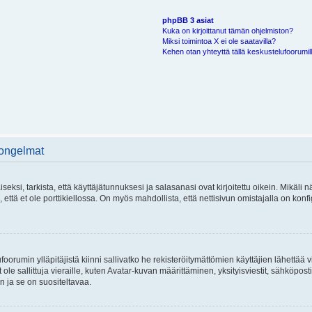
phpBB 3 asiat
Kuka on kirjoittanut tämän ohjelmiston?
Miksi toimintoa X ei ole saatavilla?
Kehen otan yhteyttä tällä keskustelufoorumilla
 ongelmat
si, tarkista, että käyttäjätunnuksesi ja salasanasi ovat kirjoitettu oikein. Mikäli n
että et ole porttikiellossa. On myös mahdollista, että nettisivun omistajalla on konfi
foorumin ylläpitäjistä kiinni sallivatko he rekisteröitymättömien käyttäjien lähettää 
 ole sallittuja vieraille, kuten Avatar-kuvan määrittäminen, yksityisviestit, sähköposti
n ja se on suositeltavaa.