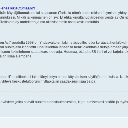
e enää kirjautumaan?!
rän käyttäjätunnuksen tai salasanan (Tarkista nämä tiedot rekisteröitymisen yhteyd
tunnuksesi. Mikäli jälkimmäinen on syy. Et ehkä kirjoittanut tarpeeksi viestejä? On nor
Rekisteröidy uudelleen ja ota aktiivisemmin osaa keskusteluihin.
n Act" vuodelta 1998 on Yhdysvaltojen laki nettisivuille, jotka keräävät henkilökohtai
 huoltajalta kirjoitettu lupa tallentaa lapsensa henkilökohtaisia tietoja omaan jä
lliseen lakimieheen saadaksesi neuvoja. Huomaa, että phpBB tiimi ei voi tarjota laki
sta on lisää alempana.
iellon IP-osoitteellesi tai estänyt tietyn nimen käyttämisen käyttäjätunnuksissa. Net
 yhteys keskustelufoorumin ylläpitäjiin saadaksesi lisää tietoa.
västeet, jotka pitävät huolen tunnistautmisestasi, kirjautumisestasi sisään ja myös p