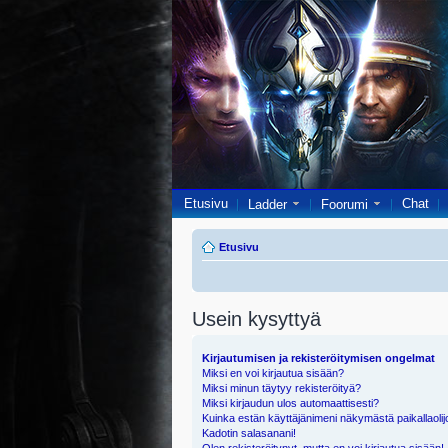
Etusivu
Chat
Ladder
Foorumi
Etusivu
Usein kysyttyä
Kirjautumisen ja rekisteröitymisen ongelmat
Miksi en voi kirjautua sisään?
Miksi minun täytyy rekisteröityä?
Miksi kirjaudun ulos automaattisesti?
Kuinka estän käyttäjänimeni näkymästä paikallaolij
Kadotin salasanani!