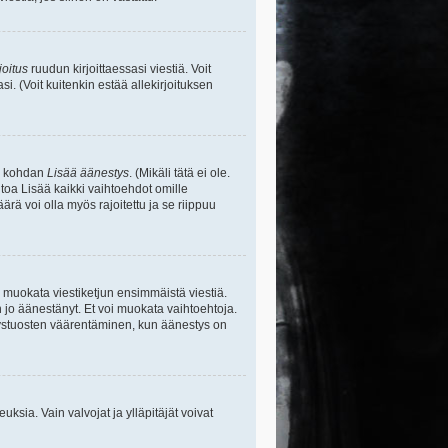
joitus
ruudun kirjoittaessasi viestiä. Voit
si. (Voit kuitenkin estää allekirjoituksen
sa kohdan
Lisää äänestys
. (Mikäli tätä ei ole.
toa Lisää kaikki vaihtoehdot omille
ärä voi olla myös rajoitettu ja se riippuu
y muokata viestiketjun ensimmäistä viestiä.
 jo äänestänyt. Et voi muokata vaihtoehtoja.
stystuosten väärentäminen, kun äänestys on
ikeuksia. Vain valvojat ja ylläpitäjät voivat