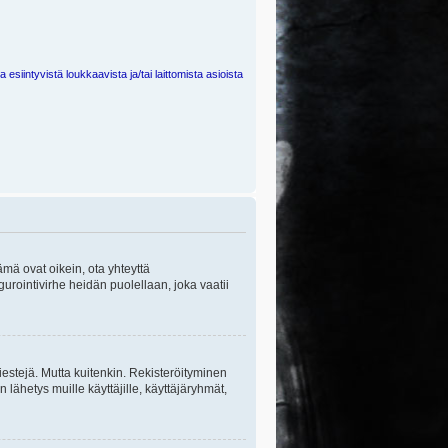
 esiintyvistä loukkaavista ja/tai laittomista asioista
ämä ovat oikein, ota yhteyttä
gurointivirhe heidän puolellaan, joka vaatii
viestejä. Mutta kuitenkin. Rekisteröityminen
n lähetys muille käyttäjille, käyttäjäryhmät,