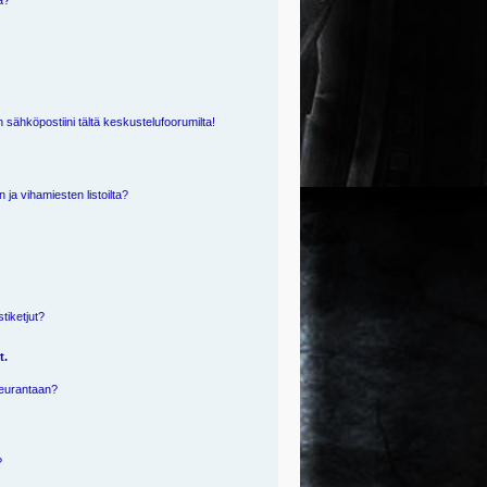
ä?
 sähköpostiini tältä keskustelufoorumilta!
n ja vihamiesten listoilta?
?
stiketjut?
t.
 seurantaan?
?