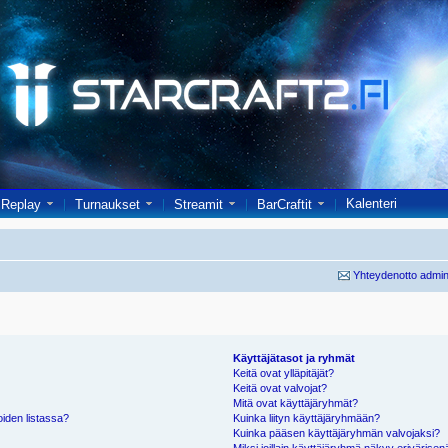
Kalenteri
Replay
Turnaukset
Streamit
BarCraftit
Yhteydenotto admin
Käyttäjätasot ja ryhmät
Keitä ovat ylläpitäjät?
Keitä ovat valvojat?
Mitä ovat käyttäjäryhmät?
oiden listassa?
Kuinka liityn käyttäjäryhmään?
Kuinka pääsen käyttäjäryhmän valvojaksi?