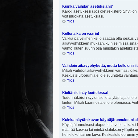
Kuinka vaihdan asetuksiani?
Kaikki asetuksesi (Jos olet rekisteröitynyt) on
voit muokata asetuksiasi.
Ylös
Kellonaika on väärin!
Vaikka palvelimen kello saattaa olla joskus v
aikavyöhykkeen mukaan, kuin se missä sinä ol
vaihto, kuten suurin osa muistakin asetuksista on
Ylös
Vaihdoin aikavyöhykettä, mutta kello on silt
Mikäli vaihdoit aikavyöhykkeen varmasti oike
Keskustelufoorumia ei ole suuniteltu vaihtamaa
Ylös
Kieltäni ei näy luettelossa!
Todennäköisin syy on se, että yläpitäjä ei ole 
kielen. Mikäli käännöstä ei ole olemassa. Voit
Ylös
Kuinka näytän kuvan käyttäjätunnukseni al
Käyttäjätunnuksesi alapuolella voi olla kaksi k
määrää kasvaa tai minkä statuksen ylläpito on
henkilökohtainen kuva. Keskustelufoorumin yll