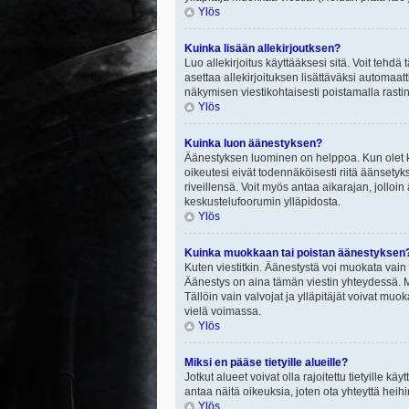
Ylös
Kuinka lisään allekirjoutksen?
Luo allekirjoitus käyttääksesi sitä. Voit tehdä
asettaa allekirjoituksen lisättäväksi automaatt
näkymisen viestikohtaisesti poistamalla rastin a
Ylös
Kuinka luon äänestyksen?
Äänestyksen luominen on helppoa. Kun olet ki
oikeutesi eivät todennäköisesti riitä äänsety
riveillensä. Voit myös antaa aikarajan, jolloin
keskustelufoorumin ylläpidosta.
Ylös
Kuinka muokkaan tai poistan äänestyksen
Kuten viestitkin. Äänestystä voi muokata vain
Äänestys on aina tämän viestin yhteydessä. Mi
Tällöin vain valvojat ja ylläpitäjät voivat 
vielä voimassa.
Ylös
Miksi en pääse tietyille alueille?
Jotkut alueet voivat olla rajoitettu tietyille käyt
antaa näitä oikeuksia, joten ota yhteyttä heihi
Ylös