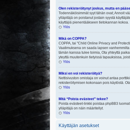
Olen rekisteröitynyt joskus, mutta en pääs
Todennäköisimmät syyt tähän ovat; Annoit vää
ylläpitäjä on poistanut jostain syystä käyttäjä
käyttäjiä pienentääkseen tietokannan kokoa. 
Ylös
Mikä on COPPA?
COPPA, tai "Child Online Privacy and Protectio
Vaatimuksena on saada lapsen vanhemmilta tai
tämän kanssa tulee toimia, Ota yhteyttä paika
yteyttä muutenkuin tietyissä tapauksissa, joi
Ylös
Miksi en voi rekisteröityä?
Nettisivuston omistaja on voinut antaa porttik
rekisteröitymisen kokonaan pois käytöstä. Ota
Ylös
Mitä “Poista evästeet” tekee?
Poista evästeet-linkki poistaa phpBB3 luomat e
ylläpitäjä on näin määritellyt.
Ylös
Käyttäjän asetukset