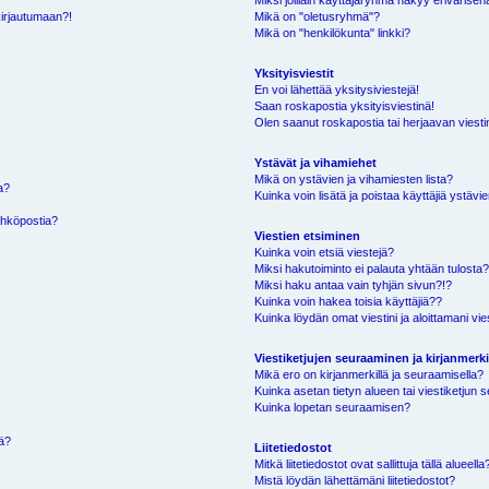
Miksi joillain käyttäjäryhmä näkyy erivärisen
kirjautumaan?!
Mikä on "oletusryhmä"?
Mikä on "henkilökunta" linkki?
Yksityisviestit
En voi lähettää yksitysiviestejä!
Saan roskapostia yksityisviestinä!
Olen saanut roskapostia tai herjaavan viestin
Ystävät ja vihamiehet
Mikä on ystävien ja vihamiesten lista?
a?
Kuinka voin lisätä ja poistaa käyttäjiä ystävie
ähköpostia?
Viestien etsiminen
Kuinka voin etsiä viestejä?
Miksi hakutoiminto ei palauta yhtään tulosta
Miksi haku antaa vain tyhjän sivun?!?
Kuinka voin hakea toisia käyttäjiä??
Kuinka löydän omat viestini ja aloittamani vie
Viestiketjujen seuraaminen ja kirjanmerki
Mikä ero on kirjanmerkillä ja seuraamisella?
Kuinka asetan tietyn alueen tai viestiketjun
Kuinka lopetan seuraamisen?
sä?
Liitetiedostot
Mitkä liitetiedostot ovat sallittuja tällä alueella
Mistä löydän lähettämäni liitetiedostot?