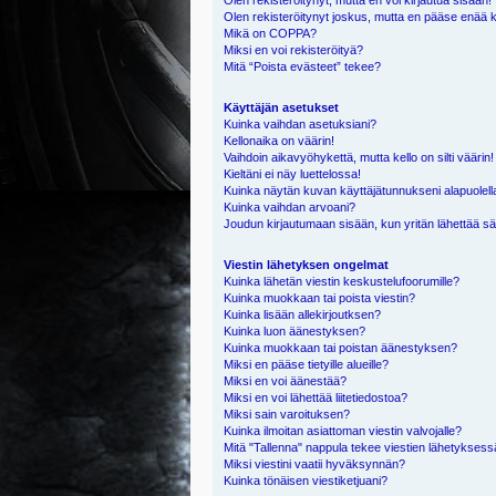
Olen rekisteröitynyt, mutta en voi kirjautua sisään!
Olen rekisteröitynyt joskus, mutta en pääse enää 
Mikä on COPPA?
Miksi en voi rekisteröityä?
Mitä “Poista evästeet” tekee?
Käyttäjän asetukset
Kuinka vaihdan asetuksiani?
Kellonaika on väärin!
Vaihdoin aikavyöhykettä, mutta kello on silti väärin!
Kieltäni ei näy luettelossa!
Kuinka näytän kuvan käyttäjätunnukseni alapuolell
Kuinka vaihdan arvoani?
Joudun kirjautumaan sisään, kun yritän lähettää s
Viestin lähetyksen ongelmat
Kuinka lähetän viestin keskustelufoorumille?
Kuinka muokkaan tai poista viestin?
Kuinka lisään allekirjoutksen?
Kuinka luon äänestyksen?
Kuinka muokkaan tai poistan äänestyksen?
Miksi en pääse tietyille alueille?
Miksi en voi äänestää?
Miksi en voi lähettää liitetiedostoa?
Miksi sain varoituksen?
Kuinka ilmoitan asiattoman viestin valvojalle?
Mitä "Tallenna" nappula tekee viestien lähetykses
Miksi viestini vaatii hyväksynnän?
Kuinka tönäisen viestiketjuani?