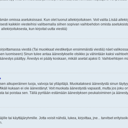
 tämän omissa asetuksissasi. Kun olet luonut allekirjoituksen. Voit valita
Lisää allekir
isesti kaikkiin viesteihisi valitsemalla siihen sopivan vaihtoehdon omista asetuksista
llekirjoituksesta, kun kirjoitat uutta viestiä)
rjoittamassa viestiä (Tai muokkaat viestiketjun ensimmäistä viestiä) näet valikos
ksen luomiseen) Sinun tulee antaa äänestykselle otsikko ja vähintään kaksi vaihtoeh
 äänestys päättyy. Änestys ei pääty koskaan, mikäli asetat ajaksi 0. Vaihtoehtojen mä
?
 sen alkuperäinen luoja, valvoja tai ylläpitäjä. Muokataksesi äänestystä sinun täyty
käli kukaan ei ole äänestänyt. Voit muokata äänestystä vapaasti, mutta jos joku on
muokata tai poistaa sen. Tällä pyritään estämään äänestyksen peukaloiminen ja ääne
täjille tai käyttäjäryhmille. Jotta voisit nähdä, lukea, kirjoittaa, jne... tarvitset erityiso
n.