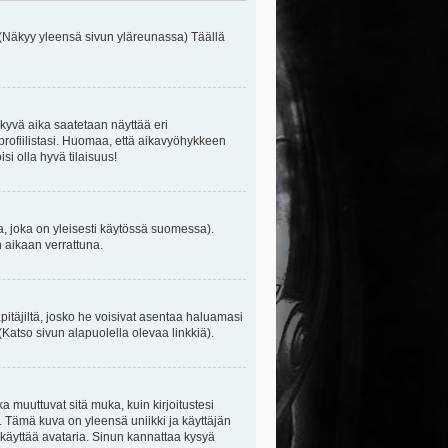
 (Näkyy yleensä sivun yläreunassa) Täällä
kyvä aika saatetaan näyttää eri
rofiilistasi. Huomaa, että aikavyöhykkeen
isi olla hyvä tilaisuus!
, joka on yleisesti käytössä suomessa).
n aikaan verrattuna.
äpitäjiltä, josko he voisivat asentaa haluamasi
(Katso sivun alapuolella olevaa linkkiä).
ka muuttuvat sitä muka, kuin kirjoitustesi
. Tämä kuva on yleensä uniikki ja käyttäjän
 käyttää avataria. Sinun kannattaa kysyä