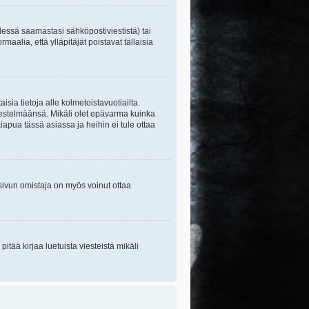
essä saamastasi sähköpostiviestistä) tai
maalia, että ylläpitäjät poistavat tällaisia
sia tietoja alle kolmetoistavuotiailta.
rjestelmäänsä. Mikäli olet epävarma kuinka
apua tässä asiassa ja heihin ei tule ottaa
tisivun omistaja on myös voinut ottaa
itää kirjaa luetuista viesteistä mikäli