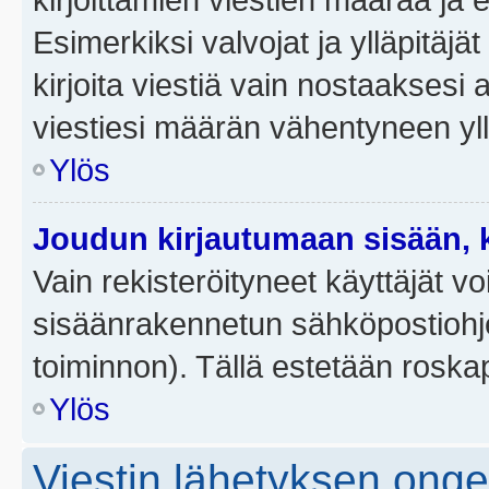
Esimerkiksi valvojat ja ylläpitäjä
kirjoita viestiä vain nostaakses
viestiesi määrän vähentyneen yl
Ylös
Joudun kirjautumaan sisään, k
Vain rekisteröityneet käyttäjät v
sisäänrakennetun sähköpostiohjel
toiminnon). Tällä estetään roskap
Ylös
Viestin lähetyksen ong