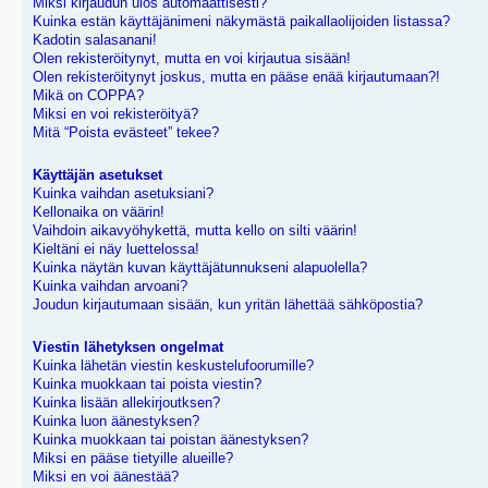
Miksi kirjaudun ulos automaattisesti?
Kuinka estän käyttäjänimeni näkymästä paikallaolijoiden listassa?
Kadotin salasanani!
Olen rekisteröitynyt, mutta en voi kirjautua sisään!
Olen rekisteröitynyt joskus, mutta en pääse enää kirjautumaan?!
Mikä on COPPA?
Miksi en voi rekisteröityä?
Mitä “Poista evästeet” tekee?
Käyttäjän asetukset
Kuinka vaihdan asetuksiani?
Kellonaika on väärin!
Vaihdoin aikavyöhykettä, mutta kello on silti väärin!
Kieltäni ei näy luettelossa!
Kuinka näytän kuvan käyttäjätunnukseni alapuolella?
Kuinka vaihdan arvoani?
Joudun kirjautumaan sisään, kun yritän lähettää sähköpostia?
Viestin lähetyksen ongelmat
Kuinka lähetän viestin keskustelufoorumille?
Kuinka muokkaan tai poista viestin?
Kuinka lisään allekirjoutksen?
Kuinka luon äänestyksen?
Kuinka muokkaan tai poistan äänestyksen?
Miksi en pääse tietyille alueille?
Miksi en voi äänestää?