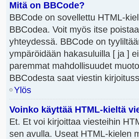
Mitä on BBCode?
BBCode on sovellettu HTML-kieles
BBCodea. Voit myös itse poistaa
yhteydessä. BBCode on tyyliltään
ympäröidään hakasuluilla [ ja ] e
paremmat mahdollisuudet muotoill
BBCodesta saat viestin kirjoituss
Ylös
Voinko käyttää HTML-kieltä vi
Et. Et voi kirjoittaa viesteihin H
sen avulla. Useat HTML-kielen m