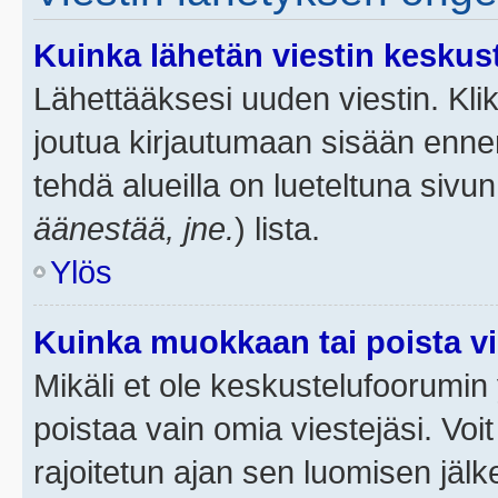
Kuinka lähetän viestin keskus
Lähettääksesi uuden viestin. Kl
joutua kirjautumaan sisään ennen 
tehdä alueilla on lueteltuna sivun
äänestää, jne.
) lista.
Ylös
Kuinka muokkaan tai poista vi
Mikäli et ole keskustelufoorumin y
poistaa vain omia viestejäsi. Voi
rajoitetun ajan sen luomisen jäl