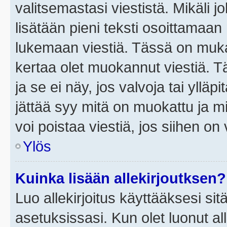
valitsemastasi viestistä. Mikäli jo
lisätään pieni teksti osoittama
lukemaan viestiä. Tässä on mu
kertaa olet muokannut viestiä. Tä
ja se ei näy, jos valvoja tai yllä
jättää syy mitä on muokattu ja mi
voi poistaa viestiä, jos siihen on 
Ylös
Kuinka lisään allekirjoutksen?
Luo allekirjoitus käyttääksesi si
asetuksissasi. Kun olet luonut all