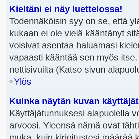
Kieltäni ei näy luettelossa!
Todennäköisin syy on se, että yläp
kukaan ei ole vielä kääntänyt sitä 
voisivat asentaa haluamasi kiele
vapaasti kääntää sen myös itse.
nettisivuilta (Katso sivun alapuole
Ylös
Kuinka näytän kuvan käyttäjä
Käyttäjätunnuksesi alapuolella vo
arvoosi. Yleensä nämä ovat tähtiä 
muka, kuin kirjoitustesi määrää 