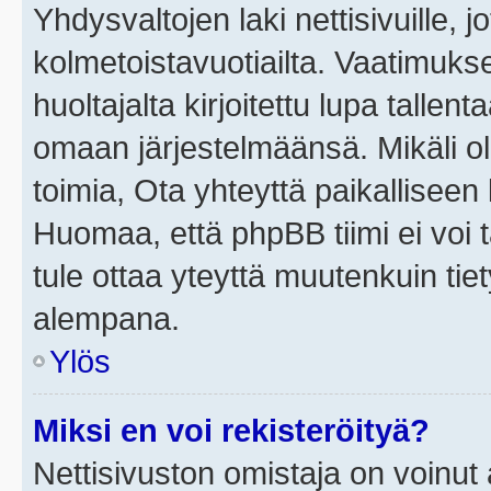
Yhdysvaltojen laki nettisivuille, j
kolmetoistavuotiailta. Vaatimuk
huoltajalta kirjoitettu lupa tallen
omaan järjestelmäänsä. Mikäli o
toimia, Ota yhteyttä paikallisee
Huomaa, että phpBB tiimi ei voi t
tule ottaa yteyttä muutenkuin tiet
alempana.
Ylös
Miksi en voi rekisteröityä?
Nettisivuston omistaja on voinut a