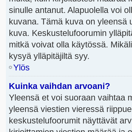
sinulle antanut. Alapuolella voi 
kuvana. Tämä kuva on yleensä un
kuva. Keskustelufoorumin ylläpit
mitkä voivat olla käytössä. Mikäl
kysyä ylläpitäjiltä syy.
Ylös
Kuinka vaihdan arvoani?
Yleensä et voi suoraan vaihtaa 
yleensä viestien vieressä riippu
keskustelufoorumit näyttävät ar
kirjoittamien viestien määrää ja er