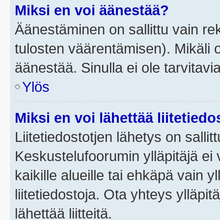
Miksi en voi äänestää?
Äänestäminen on sallittu vain rek
tulosten väärentämisen). Mikäli ol
äänestää. Sinulla ei ole tarvitavi
Ylös
Miksi en voi lähettää liitetied
Liitetiedostotjen lähetys on sallit
Keskustelufoorumin ylläpitäjä ei v
kaikille alueille tai ehkäpä vain 
liitetiedostoja. Ota yhteys ylläpit
lähettää liitteitä.