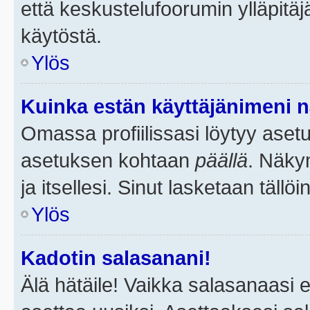
että keskustelufoorumin ylläpitä
käytöstä.
Ylös
Kuinka estän käyttäjänimeni n
Omassa profiilissasi löytyy aset
asetuksen kohtaan
päällä
. Näkym
ja itsellesi. Sinut lasketaan tällö
Ylös
Kadotin salasanani!
Älä hätäile! Vaikka salasanaasi 