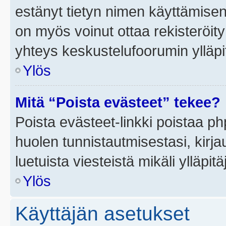
estänyt tietyn nimen käyttämisen
on myös voinut ottaa rekisteröi
yhteys keskustelufoorumin ylläpit
Ylös
Mitä “Poista evästeet” tekee?
Poista evästeet-linkki poistaa p
huolen tunnistautmisestasi, kirja
luetuista viesteistä mikäli ylläpitä
Ylös
Käyttäjän asetukset