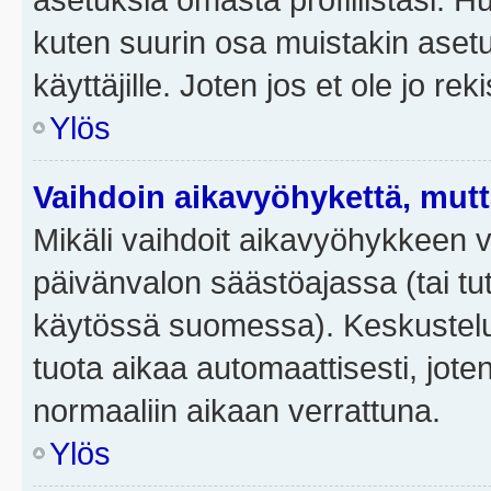
kuten suurin osa muistakin asetuks
käyttäjille. Joten jos et ole jo rek
Ylös
Vaihdoin aikavyöhykettä, mutta 
Mikäli vaihdoit aikavyöhykkeen 
päivänvalon säästöajassa (tai tut
käytössä suomessa). Keskusteluf
tuota aikaa automaattisesti, joten
normaaliin aikaan verrattuna.
Ylös