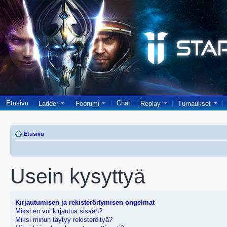
Etusivu
Chat
Ladder
Foorumi
Replay
Turnaukset
Etusivu
Usein kysyttyä
Kirjautumisen ja rekisteröitymisen ongelmat
Miksi en voi kirjautua sisään?
Miksi minun täytyy rekisteröityä?