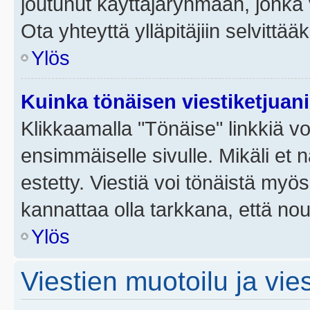
joutunut käyttäjäryhmään, jonka v
Ota yhteyttä ylläpitäjiin selvittää
Ylös
Kuinka tönäisen viestiketjuan
Klikkaamalla "Tönäise" linkkiä voi
ensimmäiselle sivulle. Mikäli et 
estetty. Viestiä voi tönäistä myös
kannattaa olla tarkkana, että no
Ylös
Viestien muotoilu ja vies