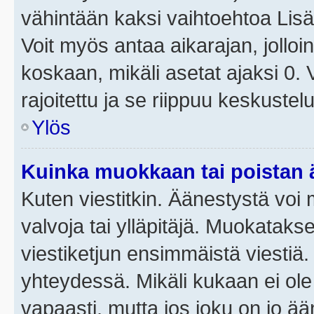
vähintään kaksi vaihtoehtoa Lisää
Voit myös antaa aikarajan, jolloi
koskaan, mikäli asetat ajaksi 0.
rajoitettu ja se riippuu keskustel
Ylös
Kuinka muokkaan tai poistan
Kuten viestitkin. Äänestystä voi
valvoja tai ylläpitäjä. Muokatak
viestiketjun ensimmäistä viestiä
yhteydessä. Mikäli kukaan ei ol
vapaasti, mutta jos joku on jo ä