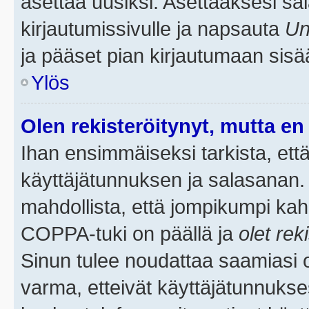
asettaa uusiksi. Asettaaksesi s
kirjautumissivulle ja napsauta
Un
ja pääset pian kirjautumaan sisä
Ylös
Olen rekisteröitynyt, mutta en 
Ihan ensimmäiseksi tarkista, että
käyttäjätunnuksen ja salasanan.
mahdollista, että jompikumpi kah
COPPA-tuki on päällä ja
olet rek
Sinun tulee noudattaa saamiasi oh
varma, etteivät käyttäjätunnukse