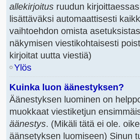
allekirjoitus
ruudun kirjoittaessasi
lisättäväksi automaattisesti kaikk
vaihtoehdon omista asetuksistasi.
näkymisen viestikohtaisesti poist
kirjoitat uutta viestiä)
Ylös
Kuinka luon äänestyksen?
Äänestyksen luominen on helppoa.
muokkaat viestiketjun ensimmäis
äänestys
. (Mikäli tätä ei ole. oik
äänsetyksen luomiseen) Sinun tu