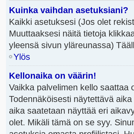
Kuinka vaihdan asetuksiani?
Kaikki asetuksesi (Jos olet rekist
Muuttaaksesi näitä tietoja klikka
yleensä sivun yläreunassa) Tääll
Ylös
Kellonaika on väärin!
Vaikka palvelimen kello saattaa 
Todennäköisesti näytettävä aika
aika saatetaan näyttää eri aika
olet. Mikäli tämä on se syy. Si
asetuksia omasta profiilistasi. 