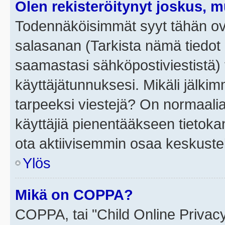
Olen rekisteröitynyt joskus, 
Todennäköisimmät syyt tähän ova
salasanan (Tarkista nämä tiedot
saamastasi sähköpostiviestistä) t
käyttäjätunnuksesi. Mikäli jälkim
tarpeeksi viestejä? On normaalia, 
käyttäjiä pienentääkseen tietoka
ota aktiivisemmin osaa keskustel
Ylös
Mikä on COPPA?
COPPA, tai "Child Online Privac