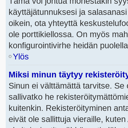
Tämä voi johtua monestakin syyst
käyttäjätunnuksesi ja salasanasi 
oikein, ota yhteyttä keskustelufo
ole porttikiellossa. On myös mahdo
konfigurointivirhe heidän puolella
Ylös
Miksi minun täytyy rekisteröit
Sinun ei välttämättä tarvitse. Se 
sallivatko he rekisteröitymättömi
kuitenkin. Rekisteröityminen anta
eivät ole sallittuja vieraille, ku