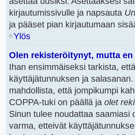
asettaa uusiksi. Asettaaksesi s
kirjautumissivulle ja napsauta
Un
ja pääset pian kirjautumaan sisä
Ylös
Olen rekisteröitynyt, mutta en 
Ihan ensimmäiseksi tarkista, että
käyttäjätunnuksen ja salasanan.
mahdollista, että jompikumpi kah
COPPA-tuki on päällä ja
olet rek
Sinun tulee noudattaa saamiasi oh
varma, etteivät käyttäjätunnukse