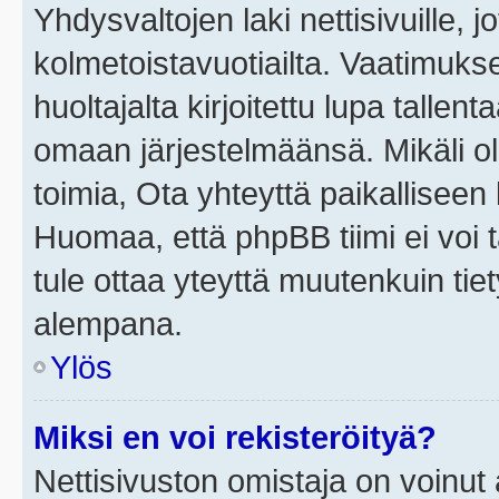
Yhdysvaltojen laki nettisivuille, j
kolmetoistavuotiailta. Vaatimuk
huoltajalta kirjoitettu lupa tallen
omaan järjestelmäänsä. Mikäli o
toimia, Ota yhteyttä paikallisee
Huomaa, että phpBB tiimi ei voi t
tule ottaa yteyttä muutenkuin tiet
alempana.
Ylös
Miksi en voi rekisteröityä?
Nettisivuston omistaja on voinut a