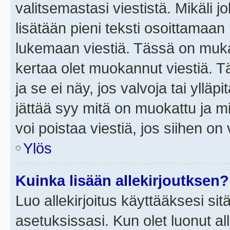
valitsemastasi viestistä. Mikäli jo
lisätään pieni teksti osoittama
lukemaan viestiä. Tässä on mu
kertaa olet muokannut viestiä. Tä
ja se ei näy, jos valvoja tai yllä
jättää syy mitä on muokattu ja mi
voi poistaa viestiä, jos siihen on 
Ylös
Kuinka lisään allekirjoutksen?
Luo allekirjoitus käyttääksesi si
asetuksissasi. Kun olet luonut all