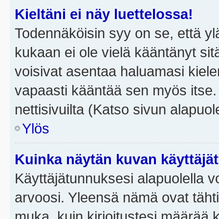
Kieltäni ei näy luettelossa!
Todennäköisin syy on se, että yläp
kukaan ei ole vielä kääntänyt sitä 
voisivat asentaa haluamasi kiele
vapaasti kääntää sen myös itse.
nettisivuilta (Katso sivun alapuole
Ylös
Kuinka näytän kuvan käyttäjä
Käyttäjätunnuksesi alapuolella vo
arvoosi. Yleensä nämä ovat tähtiä 
muka, kuin kirjoitustesi määrää 