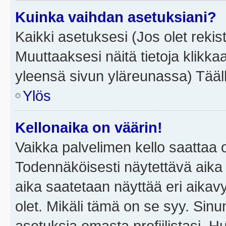
Kuinka vaihdan asetuksiani?
Kaikki asetuksesi (Jos olet rekist
Muuttaaksesi näitä tietoja klikka
yleensä sivun yläreunassa) Tääll
Ylös
Kellonaika on väärin!
Vaikka palvelimen kello saattaa 
Todennäköisesti näytettävä aika
aika saatetaan näyttää eri aika
olet. Mikäli tämä on se syy. Si
asetuksia omasta profiilistasi. 