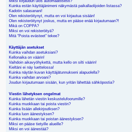
Miksi kirjaudun ulos automaattisesti?
Kuinka estän käyttäjänimeni näkymästä paikallaolijoiden listassa?
Kadotin salasanani!
Olen rekisteröitynyt, mutta en voi kirjautua sisään!
Olen rekisteröitynyt joskus, mutta en pääse enää kirjautumaan?!
Mikä on COPPA?
Miksi en voi rekisteröityä?
Mitä “Poista evästeet” tekee?
Käyttäjän asetukset
Kuinka vaihdan asetuksiani?
Kellonaika on väärin!
Vaihdoin aikavyöhykettä, mutta kello on silti väärin!
Kieltäni ei näy luettelossa!
Kuinka näytän kuvan käyttäjätunnukseni alapuolella?
Kuinka vaihdan arvoani?
Joudun kirjautumaan sisään, kun yritän lähettää sähköpostia?
Viestin lähetyksen ongelmat
Kuinka lähetän viestin keskustelufoorumille?
Kuinka muokkaan tai poista viestin?
Kuinka lisään allekirjoutksen?
Kuinka luon äänestyksen?
Kuinka muokkaan tai poistan äänestyksen?
Miksi en pääse tietyille alueille?
Miksi en voi äänestää?