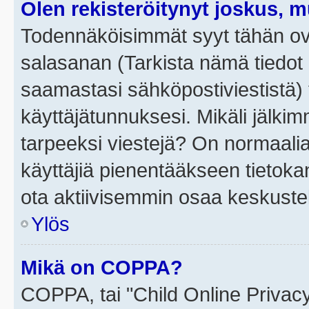
Olen rekisteröitynyt joskus, 
Todennäköisimmät syyt tähän ova
salasanan (Tarkista nämä tiedot
saamastasi sähköpostiviestistä) t
käyttäjätunnuksesi. Mikäli jälkim
tarpeeksi viestejä? On normaalia, 
käyttäjiä pienentääkseen tietoka
ota aktiivisemmin osaa keskustel
Ylös
Mikä on COPPA?
COPPA, tai "Child Online Privac