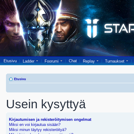
Etusivu
Chat
Ladder
Foorumi
Replay
Turnaukset
Etusivu
Usein kysyttyä
Kirjautumisen ja rekisteröitymisen ongelmat
Miksi en voi kirjautua sisään?
Miksi minun täytyy rekisteröityä?