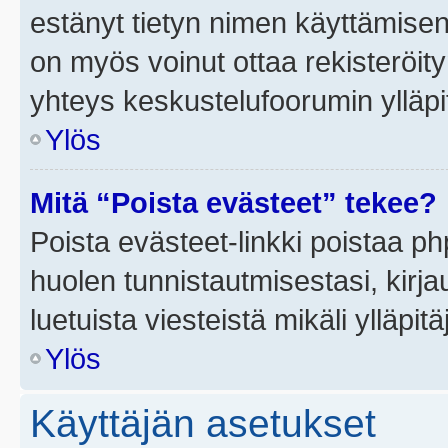
estänyt tietyn nimen käyttämisen
on myös voinut ottaa rekisteröi
yhteys keskustelufoorumin ylläpit
Ylös
Mitä “Poista evästeet” tekee?
Poista evästeet-linkki poistaa p
huolen tunnistautmisestasi, kirja
luetuista viesteistä mikäli ylläpitä
Ylös
Käyttäjän asetukset