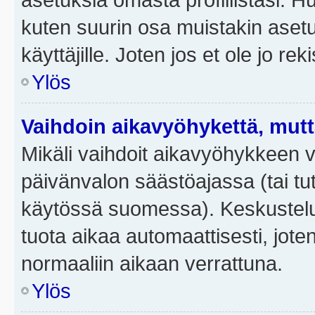
kuten suurin osa muistakin asetuks
käyttäjille. Joten jos et ole jo rek
Ylös
Vaihdoin aikavyöhykettä, mutta 
Mikäli vaihdoit aikavyöhykkeen 
päivänvalon säästöajassa (tai tut
käytössä suomessa). Keskusteluf
tuota aikaa automaattisesti, joten
normaaliin aikaan verrattuna.
Ylös