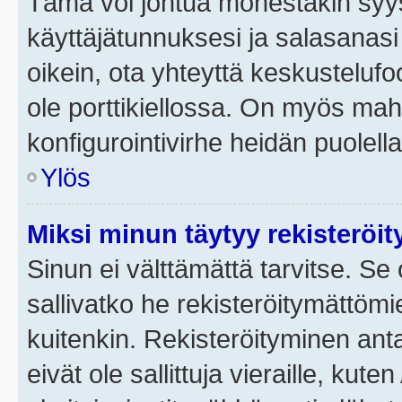
Tämä voi johtua monestakin syyst
käyttäjätunnuksesi ja salasanasi 
oikein, ota yhteyttä keskustelufo
ole porttikiellossa. On myös mahdo
konfigurointivirhe heidän puolella
Ylös
Miksi minun täytyy rekisteröit
Sinun ei välttämättä tarvitse. Se 
sallivatko he rekisteröitymättömi
kuitenkin. Rekisteröityminen anta
eivät ole sallittuja vieraille, ku