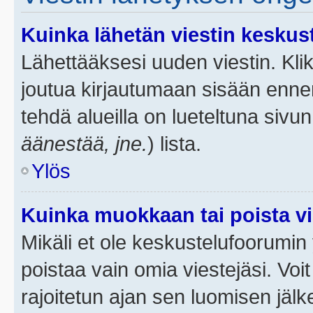
Kuinka lähetän viestin keskus
Lähettääksesi uuden viestin. Kl
joutua kirjautumaan sisään ennen 
tehdä alueilla on lueteltuna sivun
äänestää, jne.
) lista.
Ylös
Kuinka muokkaan tai poista vi
Mikäli et ole keskustelufoorumin y
poistaa vain omia viestejäsi. Voi
rajoitetun ajan sen luomisen jäl