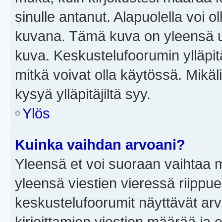
sinulle antanut. Alapuolella voi 
kuvana. Tämä kuva on yleensä un
kuva. Keskustelufoorumin ylläpit
mitkä voivat olla käytössä. Mikäl
kysyä ylläpitäjiltä syy.
Ylös
Kuinka vaihdan arvoani?
Yleensä et voi suoraan vaihtaa 
yleensä viestien vieressä riippu
keskustelufoorumit näyttävät ar
kirjoittamien viestien määrää ja er