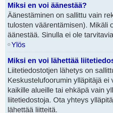
Miksi en voi äänestää?
Äänestäminen on sallittu vain rek
tulosten väärentämisen). Mikäli ol
äänestää. Sinulla ei ole tarvitavi
Ylös
Miksi en voi lähettää liitetied
Liitetiedostotjen lähetys on sallit
Keskustelufoorumin ylläpitäjä ei v
kaikille alueille tai ehkäpä vain 
liitetiedostoja. Ota yhteys ylläpit
lähettää liitteitä.