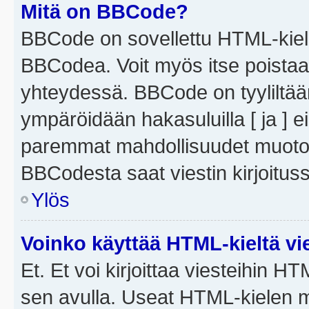
Mitä on BBCode?
BBCode on sovellettu HTML-kieles
BBCodea. Voit myös itse poistaa
yhteydessä. BBCode on tyyliltään
ympäröidään hakasuluilla [ ja ] e
paremmat mahdollisuudet muotoill
BBCodesta saat viestin kirjoituss
Ylös
Voinko käyttää HTML-kieltä vi
Et. Et voi kirjoittaa viesteihin H
sen avulla. Useat HTML-kielen m