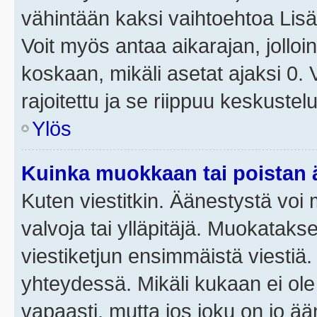
vähintään kaksi vaihtoehtoa Lisää
Voit myös antaa aikarajan, jolloi
koskaan, mikäli asetat ajaksi 0.
rajoitettu ja se riippuu keskustel
Ylös
Kuinka muokkaan tai poistan
Kuten viestitkin. Äänestystä voi
valvoja tai ylläpitäjä. Muokatak
viestiketjun ensimmäistä viestiä
yhteydessä. Mikäli kukaan ei ol
vapaasti, mutta jos joku on jo ä