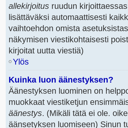
allekirjoitus
ruudun kirjoittaessasi
lisättäväksi automaattisesti kaikk
vaihtoehdon omista asetuksistasi.
näkymisen viestikohtaisesti poist
kirjoitat uutta viestiä)
Ylös
Kuinka luon äänestyksen?
Äänestyksen luominen on helppoa.
muokkaat viestiketjun ensimmäis
äänestys
. (Mikäli tätä ei ole. oik
äänsetyksen luomiseen) Sinun tu