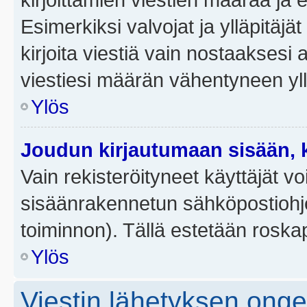
Esimerkiksi valvojat ja ylläpitäjä
kirjoita viestiä vain nostaakses
viestiesi määrän vähentyneen yl
Ylös
Joudun kirjautumaan sisään, k
Vain rekisteröityneet käyttäjät v
sisäänrakennetun sähköpostiohjel
toiminnon). Tällä estetään roskap
Ylös
Viestin lähetyksen ong