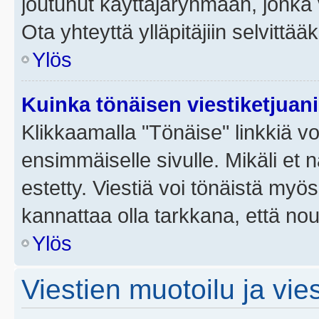
joutunut käyttäjäryhmään, jonka v
Ota yhteyttä ylläpitäjiin selvittää
Ylös
Kuinka tönäisen viestiketjuan
Klikkaamalla "Tönäise" linkkiä voi
ensimmäiselle sivulle. Mikäli et 
estetty. Viestiä voi tönäistä myös
kannattaa olla tarkkana, että no
Ylös
Viestien muotoilu ja vies