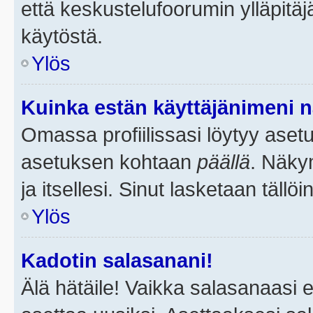
että keskustelufoorumin ylläpitä
käytöstä.
Ylös
Kuinka estän käyttäjänimeni n
Omassa profiilissasi löytyy aset
asetuksen kohtaan
päällä
. Näkym
ja itsellesi. Sinut lasketaan tällö
Ylös
Kadotin salasanani!
Älä hätäile! Vaikka salasanaasi 