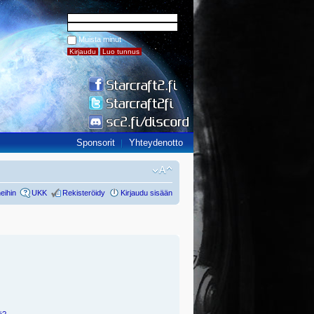
Muista minut
Sponsorit
Yhteydenotto
eihin
UKK
Rekisteröidy
Kirjaudu sisään