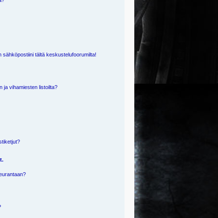
ä?
 sähköpostiini tältä keskustelufoorumilta!
n ja vihamiesten listoilta?
?
stiketjut?
t.
 seurantaan?
?