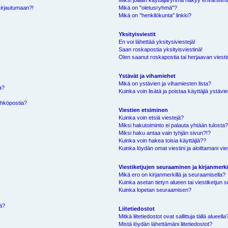
Miksi joillain käyttäjäryhmä näkyy erivärisen
kirjautumaan?!
Mikä on "oletusryhmä"?
Mikä on "henkilökunta" linkki?
Yksityisviestit
En voi lähettää yksitysiviestejä!
Saan roskapostia yksityisviestinä!
Olen saanut roskapostia tai herjaavan viestin
Ystävät ja vihamiehet
Mikä on ystävien ja vihamiesten lista?
a?
Kuinka voin lisätä ja poistaa käyttäjiä ystävie
ähköpostia?
Viestien etsiminen
Kuinka voin etsiä viestejä?
Miksi hakutoiminto ei palauta yhtään tulosta
Miksi haku antaa vain tyhjän sivun?!?
Kuinka voin hakea toisia käyttäjiä??
Kuinka löydän omat viestini ja aloittamani vie
Viestiketjujen seuraaminen ja kirjanmerki
Mikä ero on kirjanmerkillä ja seuraamisella?
Kuinka asetan tietyn alueen tai viestiketjun
Kuinka lopetan seuraamisen?
sä?
Liitetiedostot
Mitkä liitetiedostot ovat sallittuja tällä alueella
Mistä löydän lähettämäni liitetiedostot?