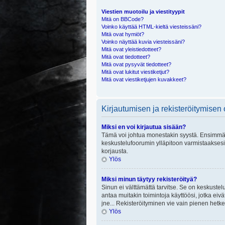
Viestien muotoilu ja viestityypit
Mitä on BBCode?
Voinko käyttää HTML-kieltä viesteissäni?
Mitä ovat hymiöt?
Voinko näyttää kuvia viesteissäni?
Mitä ovat yleistiedotteet?
Mitä ovat tiedotteet?
Mitä ovat pysyvät tiedotteet?
Mitä ovat lukitut viestiketjut?
Mitä ovat viestiketjujen kuvakkeet?
Kirjautumisen ja rekisteröitymisen
Miksi en voi kirjautua sisään?
Tämä voi johtua monestakin syystä. Ensimmäisek
keskustelufoorumin ylläpitoon varmistaaksesi, 
korjausta.
Ylös
Miksi minun täytyy rekisteröityä?
Sinun ei välttämättä tarvitse. Se on keskustelu
antaa muitakin toimintoja käyttöösi, jotka eivät
jne... Rekisteröityminen vie vain pienen hetke
Ylös