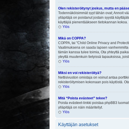
Olen rekisteröitynyt joskus, mutta en pääs
Todennäköisimmät syyt tähän ovat; Annoit vää
ylläpitäjä on poistanut jostain syystä käyttäjä
käyttäjiä pienentääkseen tietokannan kokoa. 
Ylös
Mikä on COPPA?
COPPA, tai "Child Online Privacy and Protectio
Vaatimuksena on saada lapsen vanhemmilta tai
tämän kanssa tulee toimia, Ota yhteyttä paika
yteyttä muutenkuin tietyissä tapauksissa, joi
Ylös
Miksi en voi rekisteröityä?
Nettisivuston omistaja on voinut antaa porttik
rekisteröitymisen kokonaan pois käytöstä. Ota
Ylös
Mitä “Poista evästeet” tekee?
Poista evästeet-linkki poistaa phpBB3 luomat e
ylläpitäjä on näin määritellyt.
Ylös
Käyttäjän asetukset