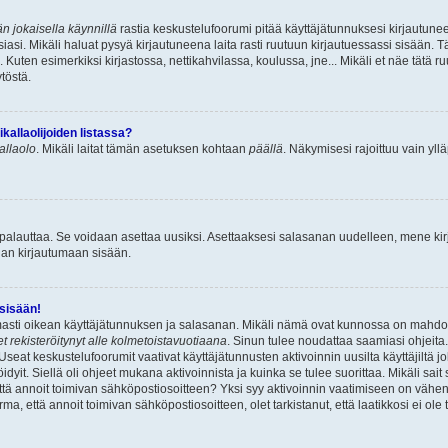
n jokaisella käynnillä
rastia keskustelufoorumi pitää käyttäjätunnuksesi kirjautunee
asi. Mikäli haluat pysyä kirjautuneena laita rasti ruutuun kirjautuessassi sisään. Tä
 Kuten esimerkiksi kirjastossa, nettikahvilassa, koulussa, jne... Mikäli et näe tätä r
töstä.
allaolijoiden listassa?
kallaolo
. Mikäli laitat tämän asetuksen kohtaan
päällä
. Näkymisesi rajoittuu vain ylläp
 palauttaa. Se voidaan asettaa uusiksi. Asettaaksesi salasanan uudelleen, mene ki
pian kirjautumaan sisään.
 sisään!
armasti oikean käyttäjätunnuksen ja salasanan. Mikäli nämä ovat kunnossa on mahdol
et rekisteröitynyt alle kolmetoistavuotiaana
. Sinun tulee noudattaa saamiasi ohjeita.
Useat keskustelufoorumit vaativat käyttäjätunnusten aktivoinnin uusilta käyttäjiltä jo
idyit. Siellä oli ohjeet mukana aktivoinnista ja kuinka se tulee suorittaa. Mikäli sait 
että annoit toimivan sähköpostiosoitteen? Yksi syy aktivoinnin vaatimiseen on vähe
a, että annoit toimivan sähköpostiosoitteen, olet tarkistanut, että laatikkosi ei ol