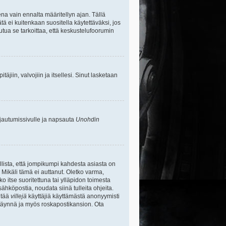
na vain ennalta määritellyn ajan. Tällä
tä ei kuitenkaan suositella käytettäväksi, jos
uutua se tarkoittaa, että keskustelufoorumin
itäjiin, valvojiin ja itsellesi. Sinut lasketaan
rjautumissivulle ja napsauta
Unohdin
lista, että jompikumpi kahdesta asiasta on
 Mikäli tämä ei auttanut. Oletko varma,
ko itse suoritettuna tai ylläpidon toimesta
sähköpostia, noudata siinä tulleita ohjeita.
ntää
villejä
käyttäjiä käyttämästä anonyymisti
e täynnä ja myös roskapostikansion. Ota