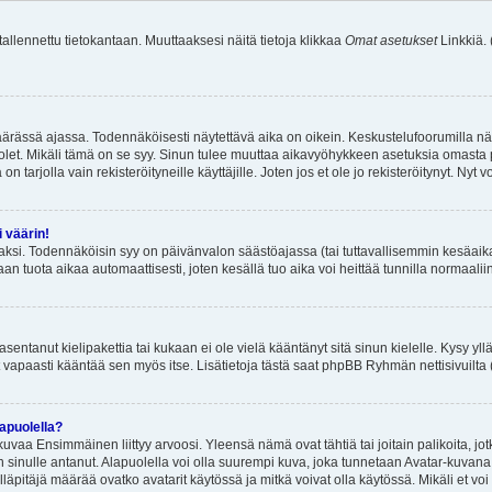
 tallennettu tietokantaan. Muuttaaksesi näitä tietoja klikkaa
Omat asetukset
Linkkiä.
äärässä ajassa. Todennäköisesti näytettävä aika on oikein. Keskustelufoorumilla nä
et. Mikäli tämä on se syy. Sinun tulee muuttaa aikavyöhykkeen asetuksia omasta p
 tarjolla vain rekisteröityneille käyttäjille. Joten jos et ole jo rekisteröitynyt. Nyt vo
i väärin!
aksi. Todennäköisin syy on päivänvalon säästöajassa (tai tuttavallisemmin kesäaika
n tuota aikaa automaattisesti, joten kesällä tuo aika voi heittää tunnilla normaalii
asentanut kielipakettia tai kukaan ei ole vielä kääntänyt sitä sinun kielelle. Kysy yll
 vapaasti kääntää sen myös itse. Lisätietoja tästä saat phpBB Ryhmän nettisivuilta 
apuolella?
uvaa Ensimmäinen liittyy arvoosi. Yleensä nämä ovat tähtiä tai joitain palikoita, jot
 sinulle antanut. Alapuolella voi olla suurempi kuva, joka tunnetaan Avatar-kuvana
äpitäjä määrää ovatko avatarit käytössä ja mitkä voivat olla käytössä. Mikäli et voi