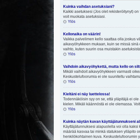
Kuinka vaihdan asetuksiani?
Kaikki asetuksesi (Jos olet rekisteröitynyt) on
voit muokata asetuksiasi.
Ylös
Kellonaika on väärin!
Vaikka palvelimen kello saattaa olla joskus v
aikavyöhykkeen mukaan, kuin se missä sinä ol
vaihto, kuten suurin osa muistakin asetuksista on
Ylös
Vaihdoin aikavyöhykettä, mutta kello on silt
Mikäli vaihdoit aikavyöhykkeen varmasti oike
Keskustelufoorumia ei ole suuniteltu vaihtamaa
Ylös
Kieltäni ei näy luettelossa!
Todennäköisin syy on se, että yläpitäjä ei ole 
kielen. Mikäli käännöstä ei ole olemassa. Voit
Ylös
Kuinka näytän kuvan käyttäjätunnukseni al
Käyttäjätunnuksesi alapuolella voi olla kaksi k
määrää kasvaa tai minkä statuksen ylläpito on
henkilökohtainen kuva. Keskustelufoorumin yll