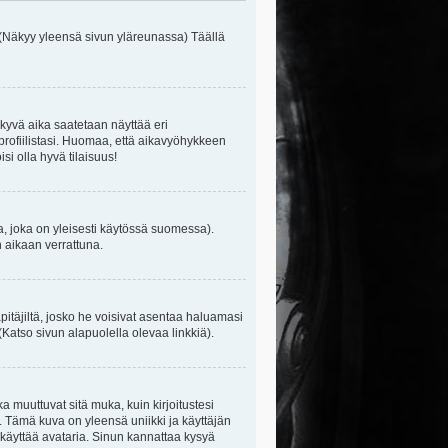
 (Näkyy yleensä sivun yläreunassa) Täällä
kyvä aika saatetaan näyttää eri
rofiilistasi. Huomaa, että aikavyöhykkeen
isi olla hyvä tilaisuus!
, joka on yleisesti käytössä suomessa).
n aikaan verrattuna.
äpitäjiltä, josko he voisivat asentaa haluamasi
(Katso sivun alapuolella olevaa linkkiä).
ka muuttuvat sitä muka, kuin kirjoitustesi
. Tämä kuva on yleensä uniikki ja käyttäjän
 käyttää avataria. Sinun kannattaa kysyä