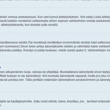
 tämän omissa asetuksissasi. Kun olet luonut allekirjoituksen. Voit valita
Lisää allekir
isesti kaikkiin viesteihisi valitsemalla siihen sopivan vaihtoehdon omista asetuksista
llekirjoituksesta, kun kirjoitat uutta viestiä)
rjoittamassa viestiä (Tai muokkaat viestiketjun ensimmäistä viestiä) näet valikos
ksen luomiseen) Sinun tulee antaa äänestykselle otsikko ja vähintään kaksi vaihtoeh
 äänestys päättyy. Änestys ei pääty koskaan, mikäli asetat ajaksi 0. Vaihtoehtojen mä
?
 sen alkuperäinen luoja, valvoja tai ylläpitäjä. Muokataksesi äänestystä sinun täyty
käli kukaan ei ole äänestänyt. Voit muokata äänestystä vapaasti, mutta jos joku on
muokata tai poistaa sen. Tällä pyritään estämään äänestyksen peukaloiminen ja ääne
täjille tai käyttäjäryhmille. Jotta voisit nähdä, lukea, kirjoittaa, jne... tarvitset erityiso
n.