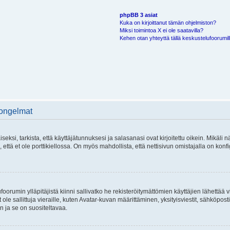
phpBB 3 asiat
Kuka on kirjoittanut tämän ohjelmiston?
Miksi toimintoa X ei ole saatavilla?
Kehen otan yhteyttä tällä keskustelufoorumilla
 ongelmat
si, tarkista, että käyttäjätunnuksesi ja salasanasi ovat kirjoitettu oikein. Mikäli n
että et ole porttikiellossa. On myös mahdollista, että nettisivun omistajalla on konfi
foorumin ylläpitäjistä kiinni sallivatko he rekisteröitymättömien käyttäjien lähettää 
 ole sallittuja vieraille, kuten Avatar-kuvan määrittäminen, yksityisviestit, sähköposti
n ja se on suositeltavaa.