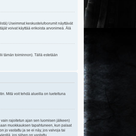
listä) Useimmat keskustelufoorumit näyttävät
itäjät voivat käyttää erikoista arvonimeä. Älä
lii tämän toiminnon). Tällä estetään
n. Mitä voit tehdä alueilla on lueteltuna
s vain rajoitetun ajan sen luomisen jälkeen)
ittamaan muokkauksen tapahtuneen, kun palaat
o vastattu ja se ei näy, jos valvoja tai
iestiä, jos siihen on vastattu.