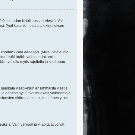
joitus
ruudun kirjoittaessasi viestiä. Voit
si. (Voit kuitenkin estää allekirjoituksen
sa kohdan
Lisää äänestys
. (Mikäli tätä ei ole.
toa Lisää kaikki vaihtoehdot omille
ärä voi olla myös rajoitettu ja se riippuu
y muokata viestiketjun ensimmäistä viestiä.
 jo äänestänyt. Et voi muokata vaihtoehtoja.
stystuosten väärentäminen, kun äänestys on
ikeuksia. Vain valvojat ja ylläpitäjät voivat