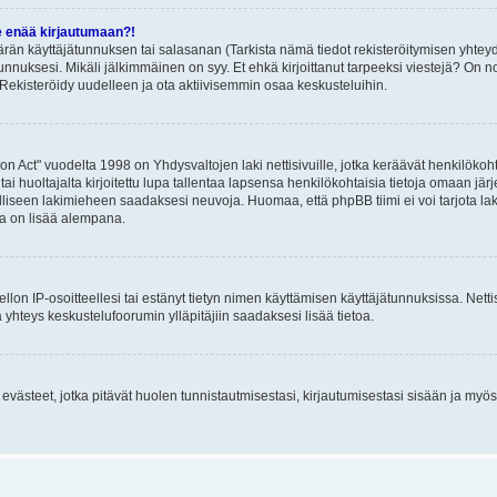
e enää kirjautumaan?!
rän käyttäjätunnuksen tai salasanan (Tarkista nämä tiedot rekisteröitymisen yhteyd
tunnuksesi. Mikäli jälkimmäinen on syy. Et ehkä kirjoittanut tarpeeksi viestejä? On nor
Rekisteröidy uudelleen ja ota aktiivisemmin osaa keskusteluihin.
n Act" vuodelta 1998 on Yhdysvaltojen laki nettisivuille, jotka keräävät henkilökohtai
 huoltajalta kirjoitettu lupa tallentaa lapsensa henkilökohtaisia tietoja omaan jä
lliseen lakimieheen saadaksesi neuvoja. Huomaa, että phpBB tiimi ei voi tarjota laki
sta on lisää alempana.
iellon IP-osoitteellesi tai estänyt tietyn nimen käyttämisen käyttäjätunnuksissa. Net
 yhteys keskustelufoorumin ylläpitäjiin saadaksesi lisää tietoa.
västeet, jotka pitävät huolen tunnistautmisestasi, kirjautumisestasi sisään ja myös p