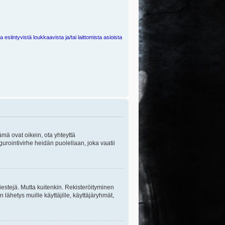
 esiintyvistä loukkaavista ja/tai laittomista asioista
ämä ovat oikein, ota yhteyttä
gurointivirhe heidän puolellaan, joka vaatii
viestejä. Mutta kuitenkin. Rekisteröityminen
n lähetys muille käyttäjille, käyttäjäryhmät,