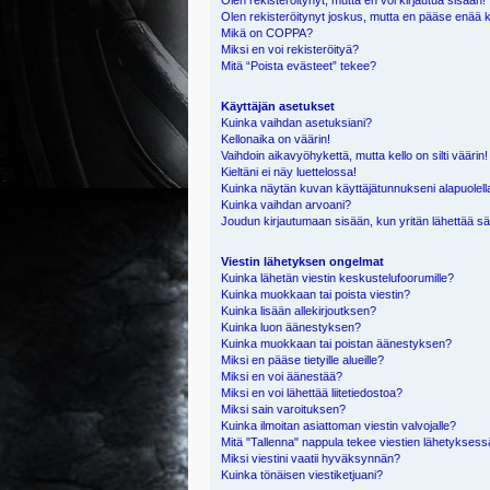
Olen rekisteröitynyt, mutta en voi kirjautua sisään!
Olen rekisteröitynyt joskus, mutta en pääse enää 
Mikä on COPPA?
Miksi en voi rekisteröityä?
Mitä “Poista evästeet” tekee?
Käyttäjän asetukset
Kuinka vaihdan asetuksiani?
Kellonaika on väärin!
Vaihdoin aikavyöhykettä, mutta kello on silti väärin!
Kieltäni ei näy luettelossa!
Kuinka näytän kuvan käyttäjätunnukseni alapuolell
Kuinka vaihdan arvoani?
Joudun kirjautumaan sisään, kun yritän lähettää s
Viestin lähetyksen ongelmat
Kuinka lähetän viestin keskustelufoorumille?
Kuinka muokkaan tai poista viestin?
Kuinka lisään allekirjoutksen?
Kuinka luon äänestyksen?
Kuinka muokkaan tai poistan äänestyksen?
Miksi en pääse tietyille alueille?
Miksi en voi äänestää?
Miksi en voi lähettää liitetiedostoa?
Miksi sain varoituksen?
Kuinka ilmoitan asiattoman viestin valvojalle?
Mitä "Tallenna" nappula tekee viestien lähetykses
Miksi viestini vaatii hyväksynnän?
Kuinka tönäisen viestiketjuani?