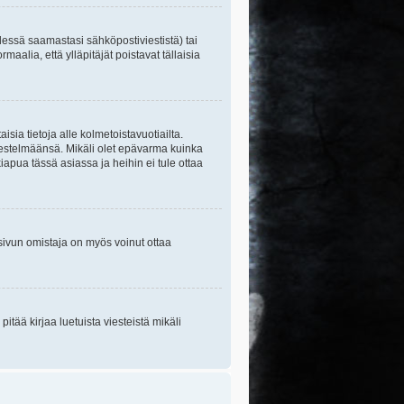
essä saamastasi sähköpostiviestistä) tai
maalia, että ylläpitäjät poistavat tällaisia
sia tietoja alle kolmetoistavuotiailta.
rjestelmäänsä. Mikäli olet epävarma kuinka
apua tässä asiassa ja heihin ei tule ottaa
tisivun omistaja on myös voinut ottaa
itää kirjaa luetuista viesteistä mikäli