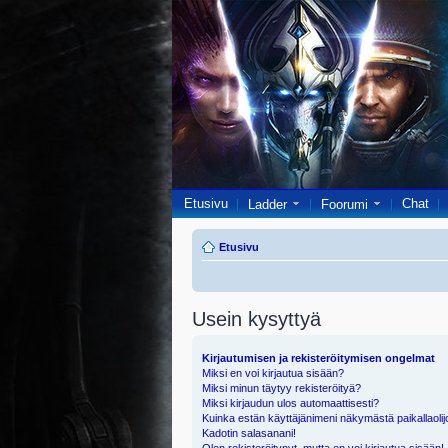
Etusivu
Chat
Ladder
Foorumi
Etusivu
Usein kysyttyä
Kirjautumisen ja rekisteröitymisen ongelmat
Miksi en voi kirjautua sisään?
Miksi minun täytyy rekisteröityä?
Miksi kirjaudun ulos automaattisesti?
Kuinka estän käyttäjänimeni näkymästä paikallaolij
Kadotin salasanani!