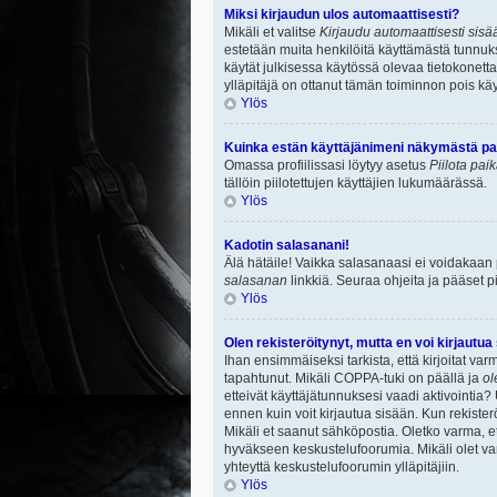
Miksi kirjaudun ulos automaattisesti?
Mikäli et valitse
Kirjaudu automaattisesti sisää
estetään muita henkilöitä käyttämästä tunnuksi
käytät julkisessa käytössä olevaa tietokonetta.
ylläpitäjä on ottanut tämän toiminnon pois käy
Ylös
Kuinka estän käyttäjänimeni näkymästä paik
Omassa profiilissasi löytyy asetus
Piilota pai
tällöin piilotettujen käyttäjien lukumäärässä.
Ylös
Kadotin salasanani!
Älä hätäile! Vaikka salasanaasi ei voidakaan
salasanan
linkkiä. Seuraa ohjeita ja pääset 
Ylös
Olen rekisteröitynyt, mutta en voi kirjautua
Ihan ensimmäiseksi tarkista, että kirjoitat v
tapahtunut. Mikäli COPPA-tuki on päällä ja
ol
etteivät käyttäjätunnuksesi vaadi aktivointia? 
ennen kuin voit kirjautua sisään. Kun rekisterö
Mikäli et saanut sähköpostia. Oletko varma, 
hyväkseen keskustelufoorumia. Mikäli olet varm
yhteyttä keskustelufoorumin ylläpitäjiin.
Ylös