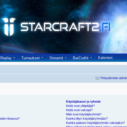
Kalenteri
Replay
Turnaukset
Streamit
BarCraftit
Yhteydenotto admin
Käyttäjätasot ja ryhmät
Keitä ovat ylläpitäjät?
Keitä ovat valvojat?
Mitä ovat käyttäjäryhmät?
oiden listassa?
Kuinka liityn käyttäjäryhmään?
Kuinka pääsen käyttäjäryhmän valvojaksi?