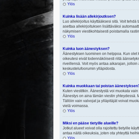
Ylös
Kuinka lisään allekirjoutksen?
Luo allekirjoitus käyttääksesi sitä. Voit tehdä
asettaa allekirjoituksen lisättäväksi automaatt
näkymisen viestikohtaisesti poistamalla rastin a
Ylös
Kuinka luon äänestyksen?
Äänestyksen luominen on helppoa. Kun olet ki
oikeutesi eivät todennäköisesti riitä äänsety
riveillensä. Voit myös antaa aikarajan, jolloin
keskustelufoorumin ylläpidosta.
Ylös
Kuinka muokkaan tai poistan äänestyksen
Kuten viestitkin. Äänestystä voi muokata vain
Äänestys on aina tämän viestin yhteydessä. Mi
Tällöin vain valvojat ja ylläpitäjät voivat 
vielä voimassa.
Ylös
Miksi en pääse tietyille alueille?
Jotkut alueet voivat olla rajoitettu tietyille käyt
antaa näitä oikeuksia, joten ota yhteyttä heihi
Ylös