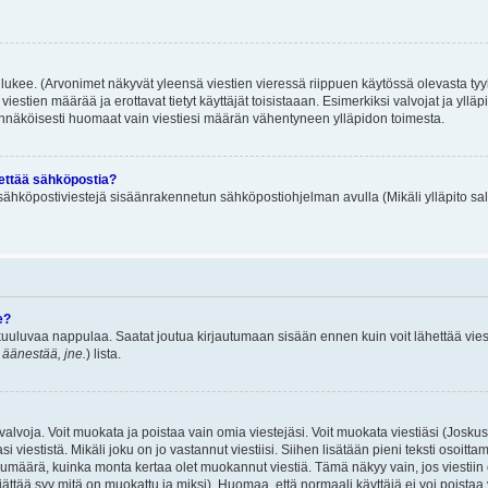
lukee. (Arvonimet näkyvät yleensä viestien vieressä riippuen käytössä olevasta tyy
iestien määrää ja erottavat tietyt käyttäjät toisistaaan. Esimerkiksi valvojat ja ylläp
dennäköisesti huomaat vain viestiesi määrän vähentyneen ylläpidon toimesta.
hettää sähköpostia?
ä sähköpostiviestejä sisäänrakennetun sähköpostiohjelman avulla (Mikäli ylläpito sal
e?
uuluvaa nappulaa. Saatat joutua kirjautumaan sisään ennen kuin voit lähettää viesti
t äänestää, jne.
) lista.
i valvoja. Voit muokata ja poistaa vain omia viestejäsi. Voit muokata viestiäsi (Josku
i viestistä. Mikäli joku on jo vastannut viestiisi. Siihen lisätään pieni teksti oso
ärä, kuinka monta kertaa olet muokannut viestiä. Tämä näkyy vain, jos viestiin on j
jättää syy mitä on muokattu ja miksi). Huomaa, että normaali käyttäjä ei voi poistaa v