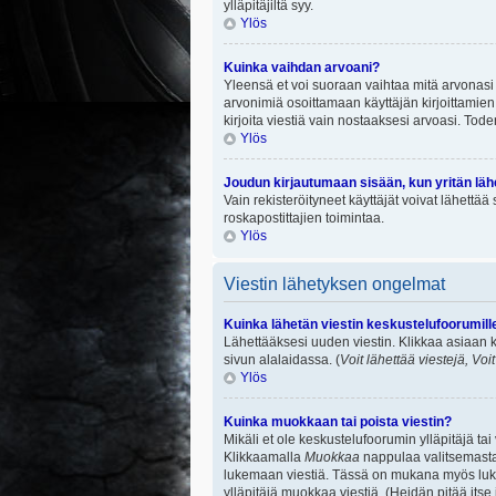
ylläpitäjiltä syy.
Ylös
Kuinka vaihdan arvoani?
Yleensä et voi suoraan vaihtaa mitä arvonasi 
arvonimiä osoittamaan käyttäjän kirjoittamien v
kirjoita viestiä vain nostaaksesi arvoasi. To
Ylös
Joudun kirjautumaan sisään, kun yritän lä
Vain rekisteröityneet käyttäjät voivat lähettä
roskapostittajien toimintaa.
Ylös
Viestin lähetyksen ongelmat
Kuinka lähetän viestin keskustelufoorumill
Lähettääksesi uuden viestin. Klikkaa asiaan k
sivun alalaidassa. (
Voit lähettää viestejä, Voi
Ylös
Kuinka muokkaan tai poista viestin?
Mikäli et ole keskustelufoorumin ylläpitäjä ta
Klikkaamalla
Muokkaa
nappulaa valitsemastas
lukemaan viestiä. Tässä on mukana myös lukumä
ylläpitäjä muokkaa viestiä. (Heidän pitää itse 