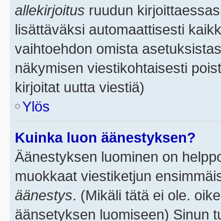
allekirjoitus
ruudun kirjoittaessasi
lisättäväksi automaattisesti kaikk
vaihtoehdon omista asetuksistasi.
näkymisen viestikohtaisesti poist
kirjoitat uutta viestiä)
Ylös
Kuinka luon äänestyksen?
Äänestyksen luominen on helppoa.
muokkaat viestiketjun ensimmäis
äänestys
. (Mikäli tätä ei ole. oik
äänsetyksen luomiseen) Sinun tu