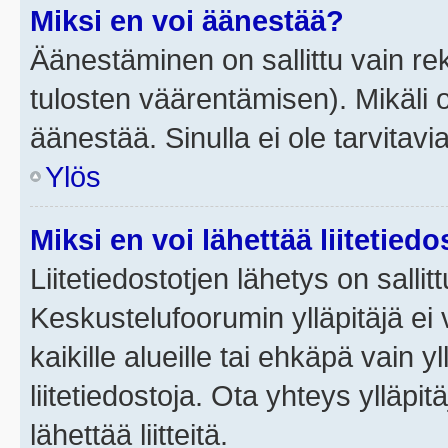
Miksi en voi äänestää?
Äänestäminen on sallittu vain rek
tulosten väärentämisen). Mikäli ol
äänestää. Sinulla ei ole tarvitavi
Ylös
Miksi en voi lähettää liitetied
Liitetiedostotjen lähetys on sallit
Keskustelufoorumin ylläpitäjä ei v
kaikille alueille tai ehkäpä vain 
liitetiedostoja. Ota yhteys ylläpit
lähettää liitteitä.