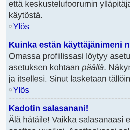
että keskustelufoorumin ylläpitä
käytöstä.
Ylös
Kuinka estän käyttäjänimeni n
Omassa profiilissasi löytyy aset
asetuksen kohtaan
päällä
. Näkym
ja itsellesi. Sinut lasketaan tällö
Ylös
Kadotin salasanani!
Älä hätäile! Vaikka salasanaasi 