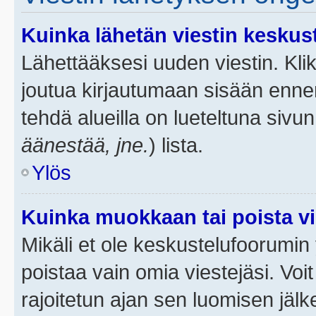
Kuinka lähetän viestin keskus
Lähettääksesi uuden viestin. Kl
joutua kirjautumaan sisään ennen 
tehdä alueilla on lueteltuna sivun
äänestää, jne.
) lista.
Ylös
Kuinka muokkaan tai poista vi
Mikäli et ole keskustelufoorumin y
poistaa vain omia viestejäsi. Voi
rajoitetun ajan sen luomisen jäl