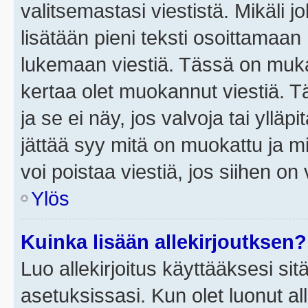
valitsemastasi viestistä. Mikäli jo
lisätään pieni teksti osoittama
lukemaan viestiä. Tässä on mu
kertaa olet muokannut viestiä. Tä
ja se ei näy, jos valvoja tai yllä
jättää syy mitä on muokattu ja mi
voi poistaa viestiä, jos siihen on 
Ylös
Kuinka lisään allekirjoutksen?
Luo allekirjoitus käyttääksesi si
asetuksissasi. Kun olet luonut all