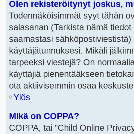
Olen rekisteröitynyt joskus, 
Todennäköisimmät syyt tähän ova
salasanan (Tarkista nämä tiedot
saamastasi sähköpostiviestistä) t
käyttäjätunnuksesi. Mikäli jälkim
tarpeeksi viestejä? On normaalia, 
käyttäjiä pienentääkseen tietoka
ota aktiivisemmin osaa keskustel
Ylös
Mikä on COPPA?
COPPA, tai "Child Online Privac