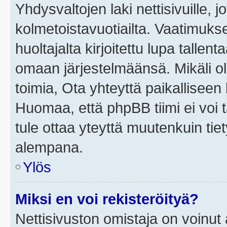
Yhdysvaltojen laki nettisivuille, j
kolmetoistavuotiailta. Vaatimuk
huoltajalta kirjoitettu lupa tallen
omaan järjestelmäänsä. Mikäli o
toimia, Ota yhteyttä paikallisee
Huomaa, että phpBB tiimi ei voi t
tule ottaa yteyttä muutenkuin tiet
alempana.
Ylös
Miksi en voi rekisteröityä?
Nettisivuston omistaja on voinut a