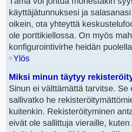
Tämä voi johtua monestakin syyst
käyttäjätunnuksesi ja salasanasi 
oikein, ota yhteyttä keskustelufo
ole porttikiellossa. On myös mahdo
konfigurointivirhe heidän puolella
Ylös
Miksi minun täytyy rekisteröit
Sinun ei välttämättä tarvitse. Se 
sallivatko he rekisteröitymättömi
kuitenkin. Rekisteröityminen anta
eivät ole sallittuja vieraille, ku