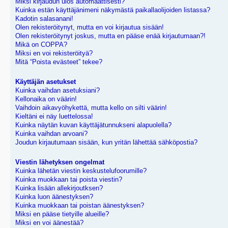
Miksi kirjaudun ulos automaattisesti?
Kuinka estän käyttäjänimeni näkymästä paikallaolijoiden listassa?
Kadotin salasanani!
Olen rekisteröitynyt, mutta en voi kirjautua sisään!
Olen rekisteröitynyt joskus, mutta en pääse enää kirjautumaan?!
Mikä on COPPA?
Miksi en voi rekisteröityä?
Mitä “Poista evästeet” tekee?
Käyttäjän asetukset
Kuinka vaihdan asetuksiani?
Kellonaika on väärin!
Vaihdoin aikavyöhykettä, mutta kello on silti väärin!
Kieltäni ei näy luettelossa!
Kuinka näytän kuvan käyttäjätunnukseni alapuolella?
Kuinka vaihdan arvoani?
Joudun kirjautumaan sisään, kun yritän lähettää sähköpostia?
Viestin lähetyksen ongelmat
Kuinka lähetän viestin keskustelufoorumille?
Kuinka muokkaan tai poista viestin?
Kuinka lisään allekirjoutksen?
Kuinka luon äänestyksen?
Kuinka muokkaan tai poistan äänestyksen?
Miksi en pääse tietyille alueille?
Miksi en voi äänestää?