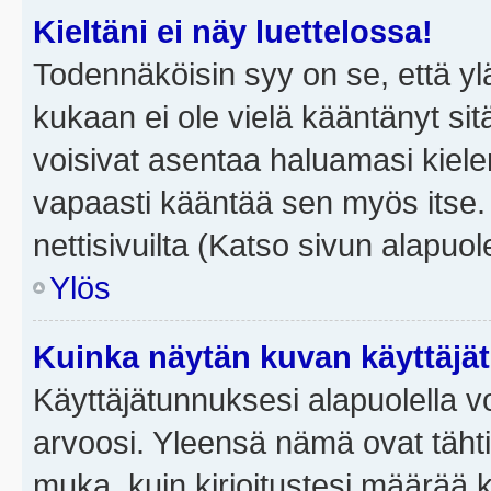
Kieltäni ei näy luettelossa!
Todennäköisin syy on se, että yläp
kukaan ei ole vielä kääntänyt sitä 
voisivat asentaa haluamasi kiele
vapaasti kääntää sen myös itse.
nettisivuilta (Katso sivun alapuole
Ylös
Kuinka näytän kuvan käyttäjä
Käyttäjätunnuksesi alapuolella vo
arvoosi. Yleensä nämä ovat tähtiä 
muka, kuin kirjoitustesi määrää 