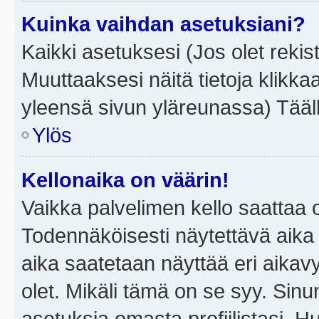
Kuinka vaihdan asetuksiani?
Kaikki asetuksesi (Jos olet rekist
Muuttaaksesi näitä tietoja klikka
yleensä sivun yläreunassa) Tääll
Ylös
Kellonaika on väärin!
Vaikka palvelimen kello saattaa 
Todennäköisesti näytettävä aika
aika saatetaan näyttää eri aika
olet. Mikäli tämä on se syy. Si
asetuksia omasta profiilistasi. 