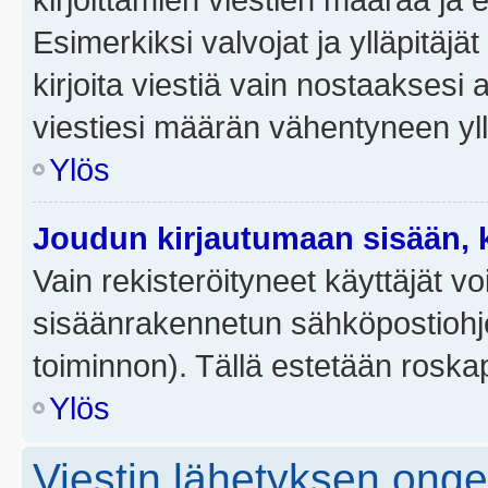
Esimerkiksi valvojat ja ylläpitäjä
kirjoita viestiä vain nostaakses
viestiesi määrän vähentyneen yl
Ylös
Joudun kirjautumaan sisään, k
Vain rekisteröityneet käyttäjät v
sisäänrakennetun sähköpostiohjel
toiminnon). Tällä estetään roskap
Ylös
Viestin lähetyksen ong