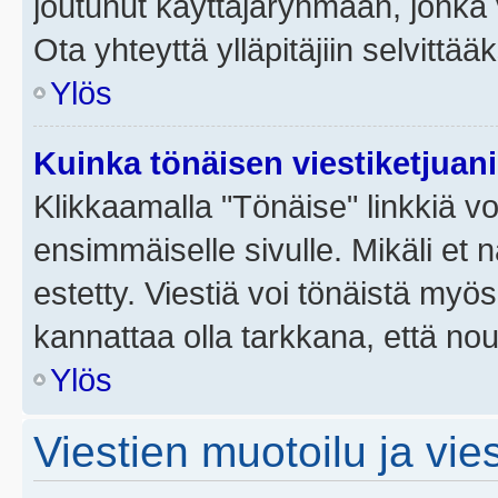
joutunut käyttäjäryhmään, jonka v
Ota yhteyttä ylläpitäjiin selvittää
Ylös
Kuinka tönäisen viestiketjuan
Klikkaamalla "Tönäise" linkkiä voi
ensimmäiselle sivulle. Mikäli et 
estetty. Viestiä voi tönäistä myös
kannattaa olla tarkkana, että no
Ylös
Viestien muotoilu ja vies