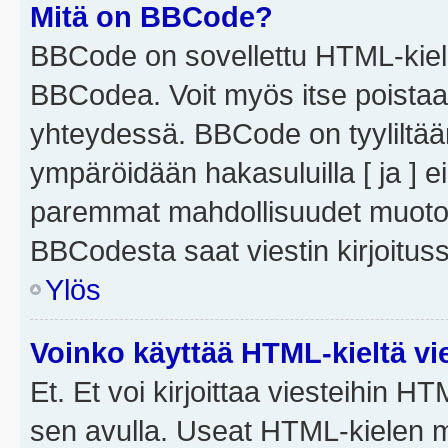
Mitä on BBCode?
BBCode on sovellettu HTML-kieles
BBCodea. Voit myös itse poistaa
yhteydessä. BBCode on tyyliltään
ympäröidään hakasuluilla [ ja ] e
paremmat mahdollisuudet muotoill
BBCodesta saat viestin kirjoituss
Ylös
Voinko käyttää HTML-kieltä vi
Et. Et voi kirjoittaa viesteihin H
sen avulla. Useat HTML-kielen m