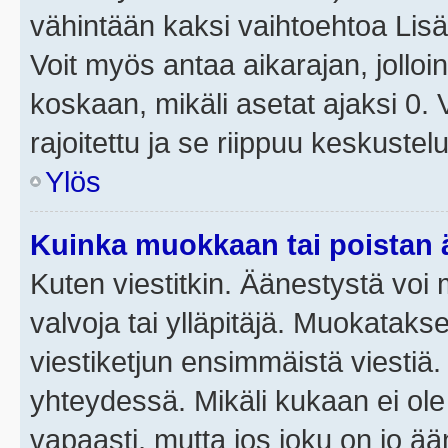
vähintään kaksi vaihtoehtoa Lisää
Voit myös antaa aikarajan, jolloi
koskaan, mikäli asetat ajaksi 0.
rajoitettu ja se riippuu keskustel
Ylös
Kuinka muokkaan tai poistan
Kuten viestitkin. Äänestystä voi
valvoja tai ylläpitäjä. Muokatak
viestiketjun ensimmäistä viestiä
yhteydessä. Mikäli kukaan ei ol
vapaasti, mutta jos joku on jo ä