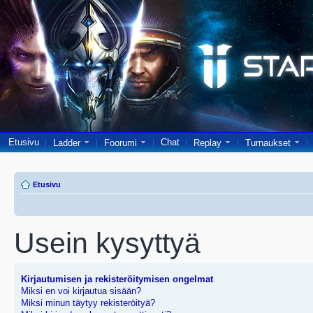
Etusivu
Chat
Ladder
Foorumi
Replay
Turnaukset
Etusivu
Usein kysyttyä
Kirjautumisen ja rekisteröitymisen ongelmat
Miksi en voi kirjautua sisään?
Miksi minun täytyy rekisteröityä?