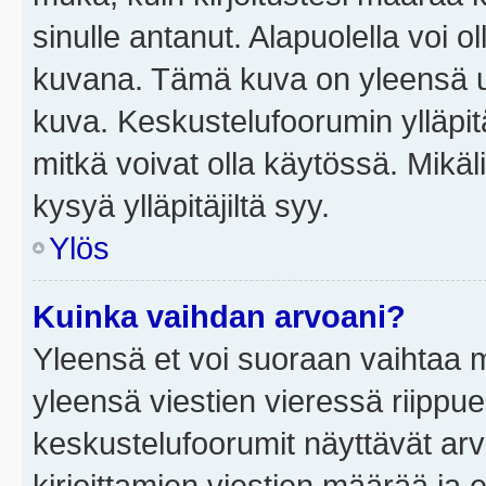
sinulle antanut. Alapuolella voi 
kuvana. Tämä kuva on yleensä un
kuva. Keskustelufoorumin ylläpit
mitkä voivat olla käytössä. Mikäl
kysyä ylläpitäjiltä syy.
Ylös
Kuinka vaihdan arvoani?
Yleensä et voi suoraan vaihtaa 
yleensä viestien vieressä riippu
keskustelufoorumit näyttävät ar
kirjoittamien viestien määrää ja er