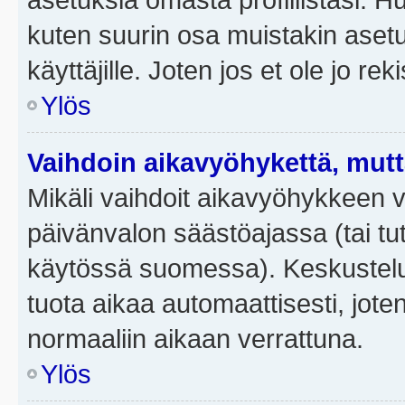
kuten suurin osa muistakin asetuks
käyttäjille. Joten jos et ole jo rek
Ylös
Vaihdoin aikavyöhykettä, mutta 
Mikäli vaihdoit aikavyöhykkeen 
päivänvalon säästöajassa (tai tut
käytössä suomessa). Keskusteluf
tuota aikaa automaattisesti, joten
normaaliin aikaan verrattuna.
Ylös