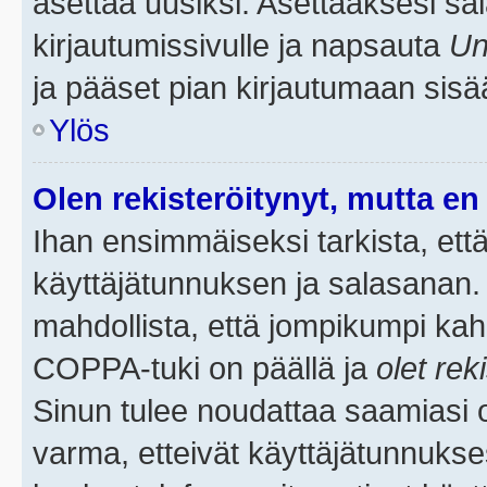
asettaa uusiksi. Asettaaksesi s
kirjautumissivulle ja napsauta
Un
ja pääset pian kirjautumaan sisä
Ylös
Olen rekisteröitynyt, mutta en 
Ihan ensimmäiseksi tarkista, että
käyttäjätunnuksen ja salasanan.
mahdollista, että jompikumpi kah
COPPA-tuki on päällä ja
olet rek
Sinun tulee noudattaa saamiasi oh
varma, etteivät käyttäjätunnukse