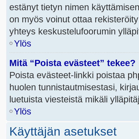
estänyt tietyn nimen käyttämisen
on myös voinut ottaa rekisteröi
yhteys keskustelufoorumin ylläpit
Ylös
Mitä “Poista evästeet” tekee?
Poista evästeet-linkki poistaa p
huolen tunnistautmisestasi, kirja
luetuista viesteistä mikäli ylläpitä
Ylös
Käyttäjän asetukset