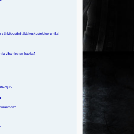
ä?
 sähköpostiini tältä keskustelufoorumilta!
n ja vihamiesten listoilta?
?
stiketjut?
t.
 seurantaan?
?