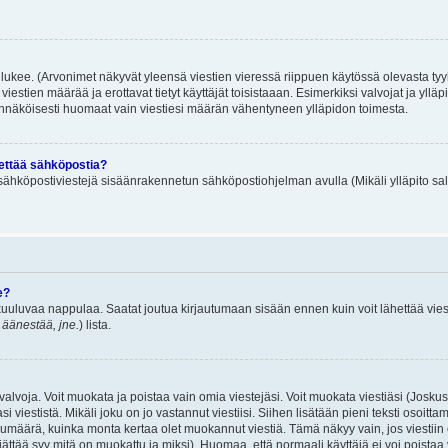
lukee. (Arvonimet näkyvät yleensä viestien vieressä riippuen käytössä olevasta tyy
iestien määrää ja erottavat tietyt käyttäjät toisistaaan. Esimerkiksi valvojat ja ylläp
dennäköisesti huomaat vain viestiesi määrän vähentyneen ylläpidon toimesta.
hettää sähköpostia?
ä sähköpostiviestejä sisäänrakennetun sähköpostiohjelman avulla (Mikäli ylläpito sal
e?
uuluvaa nappulaa. Saatat joutua kirjautumaan sisään ennen kuin voit lähettää viesti
t äänestää, jne.
) lista.
i valvoja. Voit muokata ja poistaa vain omia viestejäsi. Voit muokata viestiäsi (Josku
i viestistä. Mikäli joku on jo vastannut viestiisi. Siihen lisätään pieni teksti oso
ärä, kuinka monta kertaa olet muokannut viestiä. Tämä näkyy vain, jos viestiin on j
jättää syy mitä on muokattu ja miksi). Huomaa, että normaali käyttäjä ei voi poistaa v