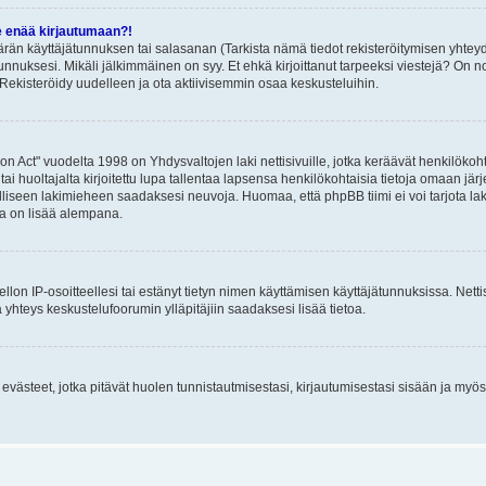
e enää kirjautumaan?!
rän käyttäjätunnuksen tai salasanan (Tarkista nämä tiedot rekisteröitymisen yhteyd
tunnuksesi. Mikäli jälkimmäinen on syy. Et ehkä kirjoittanut tarpeeksi viestejä? On nor
Rekisteröidy uudelleen ja ota aktiivisemmin osaa keskusteluihin.
n Act" vuodelta 1998 on Yhdysvaltojen laki nettisivuille, jotka keräävät henkilökohtai
 huoltajalta kirjoitettu lupa tallentaa lapsensa henkilökohtaisia tietoja omaan jä
lliseen lakimieheen saadaksesi neuvoja. Huomaa, että phpBB tiimi ei voi tarjota laki
sta on lisää alempana.
iellon IP-osoitteellesi tai estänyt tietyn nimen käyttämisen käyttäjätunnuksissa. Net
 yhteys keskustelufoorumin ylläpitäjiin saadaksesi lisää tietoa.
västeet, jotka pitävät huolen tunnistautmisestasi, kirjautumisestasi sisään ja myös p