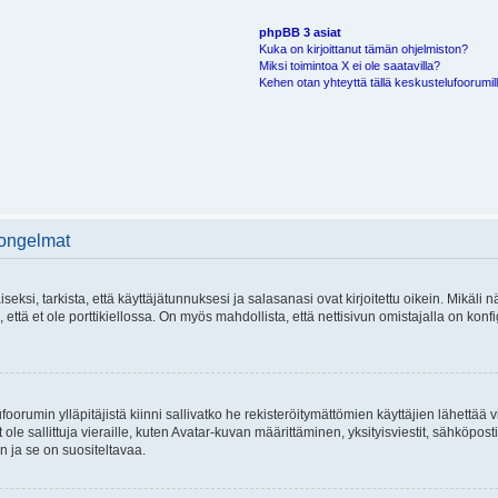
phpBB 3 asiat
Kuka on kirjoittanut tämän ohjelmiston?
Miksi toimintoa X ei ole saatavilla?
Kehen otan yhteyttä tällä keskustelufoorumilla
 ongelmat
si, tarkista, että käyttäjätunnuksesi ja salasanasi ovat kirjoitettu oikein. Mikäli n
että et ole porttikiellossa. On myös mahdollista, että nettisivun omistajalla on konfi
foorumin ylläpitäjistä kiinni sallivatko he rekisteröitymättömien käyttäjien lähettää 
 ole sallittuja vieraille, kuten Avatar-kuvan määrittäminen, yksityisviestit, sähköposti
n ja se on suositeltavaa.