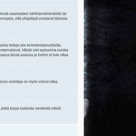
essä saamastasi sähköpostiviestistä) tai
maalia, että ylläpitäjät poistavat tällaisia
sia tietoja alle kolmetoistavuotiailta.
rjestelmäänsä. Mikäli olet epävarma kuinka
apua tässä asiassa ja heihin ei tule ottaa
tisivun omistaja on myös voinut ottaa
itää kirjaa luetuista viesteistä mikäli