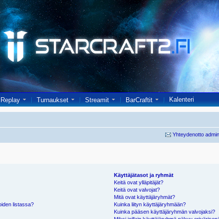
Kalenteri
Replay
Turnaukset
Streamit
BarCraftit
Yhteydenotto admin
Käyttäjätasot ja ryhmät
Keitä ovat ylläpitäjät?
Keitä ovat valvojat?
Mitä ovat käyttäjäryhmät?
oiden listassa?
Kuinka liityn käyttäjäryhmään?
Kuinka pääsen käyttäjäryhmän valvojaksi?