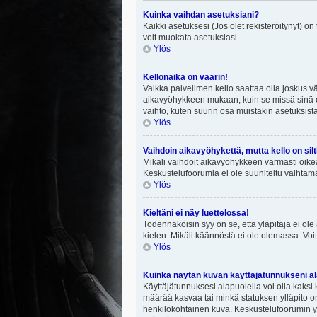
Kuinka vaihdan asetuksiani?
Kaikki asetuksesi (Jos olet rekisteröitynyt) on
voit muokata asetuksiasi.
Ylös
Kellonaika on väärin!
Vaikka palvelimen kello saattaa olla joskus v
aikavyöhykkeen mukaan, kuin se missä sinä ol
vaihto, kuten suurin osa muistakin asetuksista on
Ylös
Vaihdoin aikavyöhykettä, mutta kello on silt
Mikäli vaihdoit aikavyöhykkeen varmasti oike
Keskustelufoorumia ei ole suuniteltu vaihtamaa
Ylös
Kieltäni ei näy luettelossa!
Todennäköisin syy on se, että yläpitäjä ei ole 
kielen. Mikäli käännöstä ei ole olemassa. Voit
Ylös
Kuinka näytän kuvan käyttäjätunnukseni al
Käyttäjätunnuksesi alapuolella voi olla kaksi k
määrää kasvaa tai minkä statuksen ylläpito on
henkilökohtainen kuva. Keskustelufoorumin yll