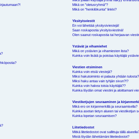
Miksi joillain käyttäjäryhmä näkyy erivärisen
kirjautumaan?!
Mikä on "oletusryhmä"?
Mikä on "henkilökunta" linkki?
Yksityisviestit
En voi lähettää yksitysiviestejä!
Saan roskapostia yksityisviestinä!
Olen saanut roskapostia tai herjaavan viestin
Ystävät ja vihamiehet
Mikä on ystävien ja vihamiesten lista?
a?
Kuinka voin lisätä ja poistaa käyttäjiä ystävie
ähköpostia?
Viestien etsiminen
Kuinka voin etsiä viestejä?
Miksi hakutoiminto ei palauta yhtään tulosta
Miksi haku antaa vain tyhjän sivun?!?
Kuinka voin hakea toisia käyttäjiä??
Kuinka löydän omat viestini ja aloittamani vie
Viestiketjujen seuraaminen ja kirjanmerki
Mikä ero on kirjanmerkillä ja seuraamisella?
Kuinka asetan tietyn alueen tai viestiketjun
Kuinka lopetan seuraamisen?
sä?
Liitetiedostot
Mitkä liitetiedostot ovat sallittuja tällä alueella
Mistä löydän lähettämäni liitetiedostot?