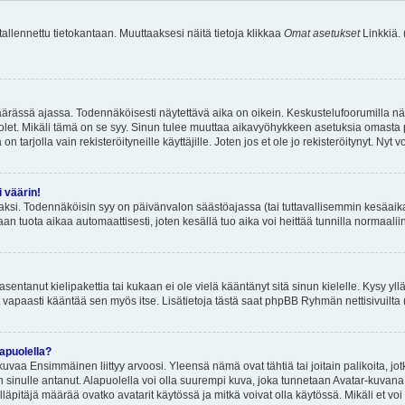
 tallennettu tietokantaan. Muuttaaksesi näitä tietoja klikkaa
Omat asetukset
Linkkiä.
äärässä ajassa. Todennäköisesti näytettävä aika on oikein. Keskustelufoorumilla nä
et. Mikäli tämä on se syy. Sinun tulee muuttaa aikavyöhykkeen asetuksia omasta p
 tarjolla vain rekisteröityneille käyttäjille. Joten jos et ole jo rekisteröitynyt. Nyt vo
i väärin!
aksi. Todennäköisin syy on päivänvalon säästöajassa (tai tuttavallisemmin kesäaika
n tuota aikaa automaattisesti, joten kesällä tuo aika voi heittää tunnilla normaalii
asentanut kielipakettia tai kukaan ei ole vielä kääntänyt sitä sinun kielelle. Kysy yll
 vapaasti kääntää sen myös itse. Lisätietoja tästä saat phpBB Ryhmän nettisivuilta 
apuolella?
uvaa Ensimmäinen liittyy arvoosi. Yleensä nämä ovat tähtiä tai joitain palikoita, jot
 sinulle antanut. Alapuolella voi olla suurempi kuva, joka tunnetaan Avatar-kuvana
äpitäjä määrää ovatko avatarit käytössä ja mitkä voivat olla käytössä. Mikäli et voi