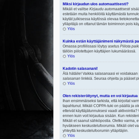
Miksi kirjaudun ulos automaattisesti?
Mikäli et valitse
Kirjaudu automaattisesti sisää
estetään muita henkilöitä käyttämästä tunnuksi
käytät julkisessa käytössä olevaa tietokonetta.
ylläpitäjä on ottanut tämän toiminnon pois käy
Ylös
Kuinka estän käyttäjänimeni näkymästä paik
Omassa profiilissasi löytyy asetus
Piilota pai
tällöin piilotettujen käyttäjien lukumäärässä.
Ylös
Kadotin salasanani!
Älä hätäile! Vaikka salasanaasi ei voidakaan
salasanan
linkkiä. Seuraa ohjeita ja pääset 
Ylös
Olen rekisteröitynyt, mutta en voi kirjautua
Ihan ensimmäiseksi tarkista, että kirjoitat v
tapahtunut. Mikäli COPPA-tuki on päällä ja
ol
etteivät käyttäjätunnuksesi vaadi aktivointia? 
ennen kuin voit kirjautua sisään. Kun rekisterö
Mikäli et saanut sähköpostia. Oletko varma, 
hyväkseen keskustelufoorumia. Mikäli olet varm
yhteyttä keskustelufoorumin ylläpitäjiin.
Ylös