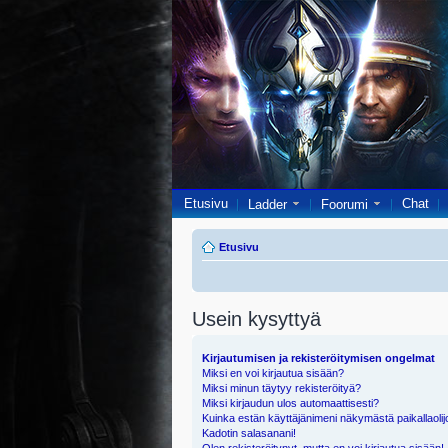
Etusivu
Chat
Ladder
Foorumi
Etusivu
Usein kysyttyä
Kirjautumisen ja rekisteröitymisen ongelmat
Miksi en voi kirjautua sisään?
Miksi minun täytyy rekisteröityä?
Miksi kirjaudun ulos automaattisesti?
Kuinka estän käyttäjänimeni näkymästä paikallaolij
Kadotin salasanani!