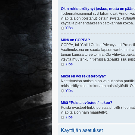
Olen rekisteröitynyt joskus, mutta en pääs
Todennäköisimmät syyt tähän ovat; Annoit vää
ylläpitäjä on poistanut jostain syystä käyttäjä
käyttäjiä pienentääkseen tietokannan kokoa. 
Ylös
Mikä on COPPA?
COPPA, tai "Child Online Privacy and Protectio
Vaatimuksena on saada lapsen vanhemmilta tai
tämän kanssa tulee toimia, Ota yhteyttä paika
yteyttä muutenkuin tietyissä tapauksissa, joi
Ylös
Miksi en voi rekisteröityä?
Nettisivuston omistaja on voinut antaa porttik
rekisteröitymisen kokonaan pois käytöstä. Ota
Ylös
Mitä “Poista evästeet” tekee?
Poista evästeet-linkki poistaa phpBB3 luomat e
ylläpitäjä on näin määritellyt.
Ylös
Käyttäjän asetukset