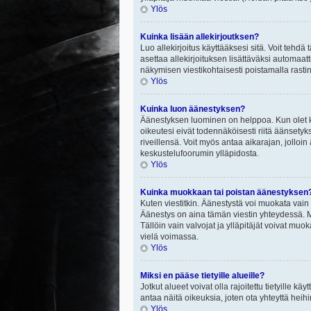
Ylös
Kuinka lisään allekirjoutksen?
Luo allekirjoitus käyttääksesi sitä. Voit tehdä
asettaa allekirjoituksen lisättäväksi automaatt
näkymisen viestikohtaisesti poistamalla rastin a
Ylös
Kuinka luon äänestyksen?
Äänestyksen luominen on helppoa. Kun olet ki
oikeutesi eivät todennäköisesti riitä äänsety
riveillensä. Voit myös antaa aikarajan, jolloin
keskustelufoorumin ylläpidosta.
Ylös
Kuinka muokkaan tai poistan äänestyksen
Kuten viestitkin. Äänestystä voi muokata vain
Äänestys on aina tämän viestin yhteydessä. Mi
Tällöin vain valvojat ja ylläpitäjät voivat 
vielä voimassa.
Ylös
Miksi en pääse tietyille alueille?
Jotkut alueet voivat olla rajoitettu tietyille käyt
antaa näitä oikeuksia, joten ota yhteyttä heihi
Ylös