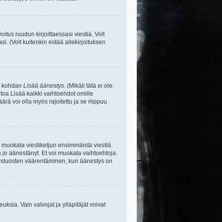
joitus
ruudun kirjoittaessasi viestiä. Voit
si. (Voit kuitenkin estää allekirjoituksen
sa kohdan
Lisää äänestys
. (Mikäli tätä ei ole.
toa Lisää kaikki vaihtoehdot omille
ärä voi olla myös rajoitettu ja se riippuu
y muokata viestiketjun ensimmäistä viestiä.
 jo äänestänyt. Et voi muokata vaihtoehtoja.
stystuosten väärentäminen, kun äänestys on
ikeuksia. Vain valvojat ja ylläpitäjät voivat