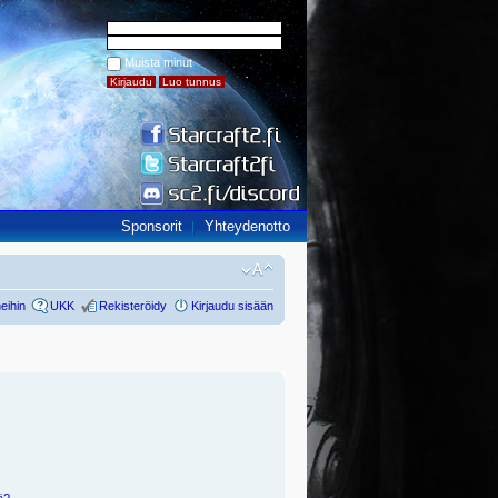
Muista minut
Sponsorit
Yhteydenotto
eihin
UKK
Rekisteröidy
Kirjaudu sisään