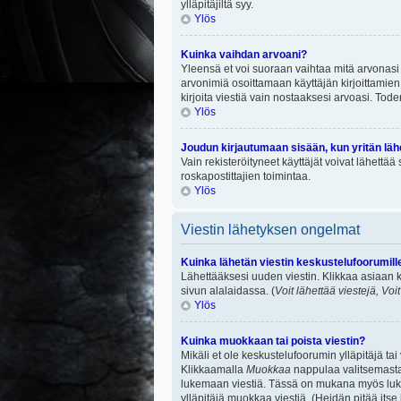
ylläpitäjiltä syy.
Ylös
Kuinka vaihdan arvoani?
Yleensä et voi suoraan vaihtaa mitä arvonasi 
arvonimiä osoittamaan käyttäjän kirjoittamien v
kirjoita viestiä vain nostaaksesi arvoasi. To
Ylös
Joudun kirjautumaan sisään, kun yritän lä
Vain rekisteröityneet käyttäjät voivat lähettä
roskapostittajien toimintaa.
Ylös
Viestin lähetyksen ongelmat
Kuinka lähetän viestin keskustelufoorumill
Lähettääksesi uuden viestin. Klikkaa asiaan k
sivun alalaidassa. (
Voit lähettää viestejä, Voi
Ylös
Kuinka muokkaan tai poista viestin?
Mikäli et ole keskustelufoorumin ylläpitäjä ta
Klikkaamalla
Muokkaa
nappulaa valitsemastas
lukemaan viestiä. Tässä on mukana myös lukumä
ylläpitäjä muokkaa viestiä. (Heidän pitää itse 