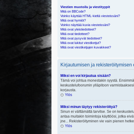
Viestien muotoilu ja viestityypit
Mitä on BBCode?
Voinko käyttää HTML-kieltä viesteissäni?
Mitä ovat hymiöt?
Voinko näyttää kuvia viesteissäni?
Mitä ovat yleistiedotteet?
Mitä ovat tiedotteet?
Mitä ovat pysyvät tiedotteet?
Mitä ovat lukitut viestiketjut?
Mitä ovat viestiketjujen kuvakkeet?
Kirjautumisen ja rekisteröitymisen
Miksi en voi kirjautua sisään?
Tämä voi johtua monestakin syystä. Ensimmäisek
keskustelufoorumin ylläpitoon varmistaaksesi, 
korjausta.
Ylös
Miksi minun täytyy rekisteröityä?
Sinun ei välttämättä tarvitse. Se on keskustelu
antaa muitakin toimintoja käyttöösi, jotka eivät
jne... Rekisteröityminen vie vain pienen hetke
Ylös