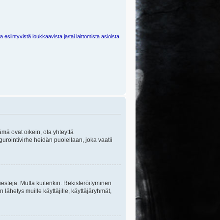
 esiintyvistä loukkaavista ja/tai laittomista asioista
ämä ovat oikein, ota yhteyttä
gurointivirhe heidän puolellaan, joka vaatii
viestejä. Mutta kuitenkin. Rekisteröityminen
n lähetys muille käyttäjille, käyttäjäryhmät,