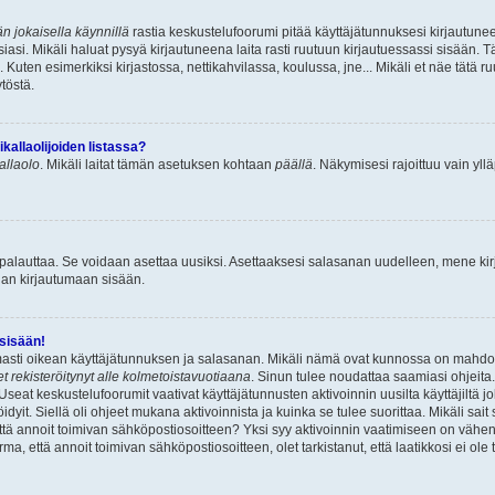
n jokaisella käynnillä
rastia keskustelufoorumi pitää käyttäjätunnuksesi kirjautunee
asi. Mikäli haluat pysyä kirjautuneena laita rasti ruutuun kirjautuessassi sisään. Tä
 Kuten esimerkiksi kirjastossa, nettikahvilassa, koulussa, jne... Mikäli et näe tätä r
töstä.
allaolijoiden listassa?
kallaolo
. Mikäli laitat tämän asetuksen kohtaan
päällä
. Näkymisesi rajoittuu vain ylläp
 palauttaa. Se voidaan asettaa uusiksi. Asettaaksesi salasanan uudelleen, mene ki
pian kirjautumaan sisään.
 sisään!
armasti oikean käyttäjätunnuksen ja salasanan. Mikäli nämä ovat kunnossa on mahdol
et rekisteröitynyt alle kolmetoistavuotiaana
. Sinun tulee noudattaa saamiasi ohjeita.
Useat keskustelufoorumit vaativat käyttäjätunnusten aktivoinnin uusilta käyttäjiltä jo
idyit. Siellä oli ohjeet mukana aktivoinnista ja kuinka se tulee suorittaa. Mikäli sait 
että annoit toimivan sähköpostiosoitteen? Yksi syy aktivoinnin vaatimiseen on vähe
a, että annoit toimivan sähköpostiosoitteen, olet tarkistanut, että laatikkosi ei ol