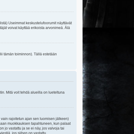
listä) Useimmat keskustelufoorumit näyttävät
itäjät voivat käyttää erikoista arvonimeä. Älä
lii tämän toiminnon). Tällä estetään
n. Mitä voit tehdä alueilla on lueteltuna
s vain rajoitetun ajan sen luomisen jälkeen)
ittamaan muokkauksen tapahtuneen, kun palaat
o vastattu ja se ei näy, jos valvoja tai
iestiä, jos siihen on vastattu.