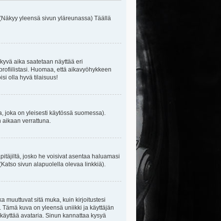
 (Näkyy yleensä sivun yläreunassa) Täällä
kyvä aika saatetaan näyttää eri
rofiilistasi. Huomaa, että aikavyöhykkeen
isi olla hyvä tilaisuus!
, joka on yleisesti käytössä suomessa).
n aikaan verrattuna.
äpitäjiltä, josko he voisivat asentaa haluamasi
(Katso sivun alapuolella olevaa linkkiä).
ka muuttuvat sitä muka, kuin kirjoitustesi
. Tämä kuva on yleensä uniikki ja käyttäjän
 käyttää avataria. Sinun kannattaa kysyä