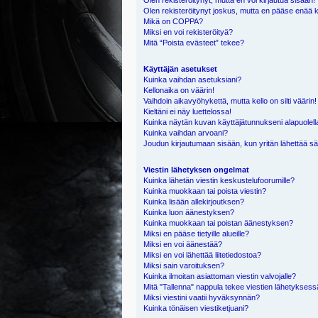
Olen rekisteröitynyt, mutta en voi kirjautua sisään!
Olen rekisteröitynyt joskus, mutta en pääse enää 
Mikä on COPPA?
Miksi en voi rekisteröityä?
Mitä “Poista evästeet” tekee?
Käyttäjän asetukset
Kuinka vaihdan asetuksiani?
Kellonaika on väärin!
Vaihdoin aikavyöhykettä, mutta kello on silti väärin!
Kieltäni ei näy luettelossa!
Kuinka näytän kuvan käyttäjätunnukseni alapuolell
Kuinka vaihdan arvoani?
Joudun kirjautumaan sisään, kun yritän lähettää s
Viestin lähetyksen ongelmat
Kuinka lähetän viestin keskustelufoorumille?
Kuinka muokkaan tai poista viestin?
Kuinka lisään allekirjoutksen?
Kuinka luon äänestyksen?
Kuinka muokkaan tai poistan äänestyksen?
Miksi en pääse tietyille alueille?
Miksi en voi äänestää?
Miksi en voi lähettää liitetiedostoa?
Miksi sain varoituksen?
Kuinka ilmoitan asiattoman viestin valvojalle?
Mitä "Tallenna" nappula tekee viestien lähetykses
Miksi viestini vaatii hyväksynnän?
Kuinka tönäisen viestiketjuani?