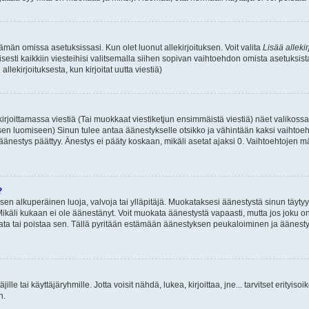
 tämän omissa asetuksissasi. Kun olet luonut allekirjoituksen. Voit valita
Lisää allekir
isesti kaikkiin viesteihisi valitsemalla siihen sopivan vaihtoehdon omista asetuksista
llekirjoituksesta, kun kirjoitat uutta viestiä)
rjoittamassa viestiä (Tai muokkaat viestiketjun ensimmäistä viestiä) näet valikos
ksen luomiseen) Sinun tulee antaa äänestykselle otsikko ja vähintään kaksi vaihtoeh
 äänestys päättyy. Änestys ei pääty koskaan, mikäli asetat ajaksi 0. Vaihtoehtojen mä
?
 sen alkuperäinen luoja, valvoja tai ylläpitäjä. Muokataksesi äänestystä sinun täyty
käli kukaan ei ole äänestänyt. Voit muokata äänestystä vapaasti, mutta jos joku on
muokata tai poistaa sen. Tällä pyritään estämään äänestyksen peukaloiminen ja ääne
täjille tai käyttäjäryhmille. Jotta voisit nähdä, lukea, kirjoittaa, jne... tarvitset erityiso
n.