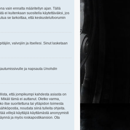
na vain ennalta määritellyn ajan. Tällä
tä ei kuitenkaan suositella käytettäväksi, jos
uutua se tarkoittaa, että keskustelufoorumin
itäjiin, valvojiin ja itsellesi. Sinut lasketaan
rjautumissivulle ja napsauta
Unohdin
lista, että jompikumpi kahdesta asiasta on
 Mikäli tämä ei auttanut. Oletko varma,
ko itse suoritettuna tai ylläpidon toimesta
sähköpostia, noudata siinä tulleita ohjeita.
ntää
villejä
käyttäjiä käyttämästä anonyymisti
e täynnä ja myös roskapostikansion. Ota