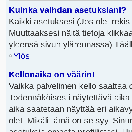
Kuinka vaihdan asetuksiani?
Kaikki asetuksesi (Jos olet rekist
Muuttaaksesi näitä tietoja klikka
yleensä sivun yläreunassa) Tääll
Ylös
Kellonaika on väärin!
Vaikka palvelimen kello saattaa 
Todennäköisesti näytettävä aika
aika saatetaan näyttää eri aika
olet. Mikäli tämä on se syy. Si
asetuksia omasta profiilistasi. 