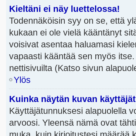
Kieltäni ei näy luettelossa!
Todennäköisin syy on se, että yläp
kukaan ei ole vielä kääntänyt sitä 
voisivat asentaa haluamasi kiele
vapaasti kääntää sen myös itse.
nettisivuilta (Katso sivun alapuole
Ylös
Kuinka näytän kuvan käyttäjä
Käyttäjätunnuksesi alapuolella vo
arvoosi. Yleensä nämä ovat tähtiä 
muka, kuin kirjoitustesi määrää 