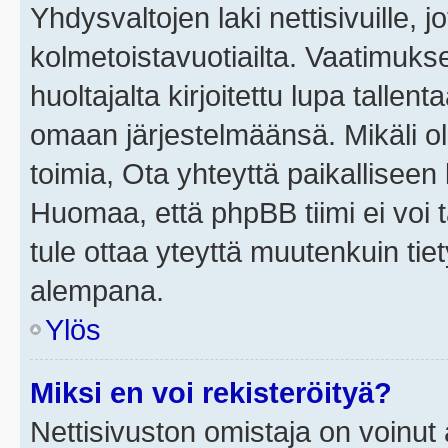
Yhdysvaltojen laki nettisivuille, j
kolmetoistavuotiailta. Vaatimuk
huoltajalta kirjoitettu lupa tallen
omaan järjestelmäänsä. Mikäli o
toimia, Ota yhteyttä paikallisee
Huomaa, että phpBB tiimi ei voi t
tule ottaa yteyttä muutenkuin tiet
alempana.
Ylös
Miksi en voi rekisteröityä?
Nettisivuston omistaja on voinut a