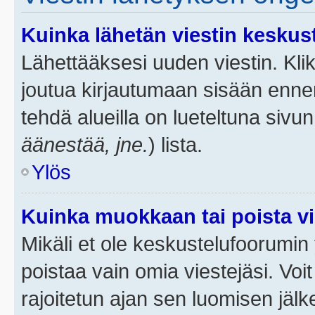
Kuinka lähetän viestin keskus
Lähettääksesi uuden viestin. Kl
joutua kirjautumaan sisään ennen 
tehdä alueilla on lueteltuna sivun
äänestää, jne.
) lista.
Ylös
Kuinka muokkaan tai poista vi
Mikäli et ole keskustelufoorumin y
poistaa vain omia viestejäsi. Voi
rajoitetun ajan sen luomisen jäl