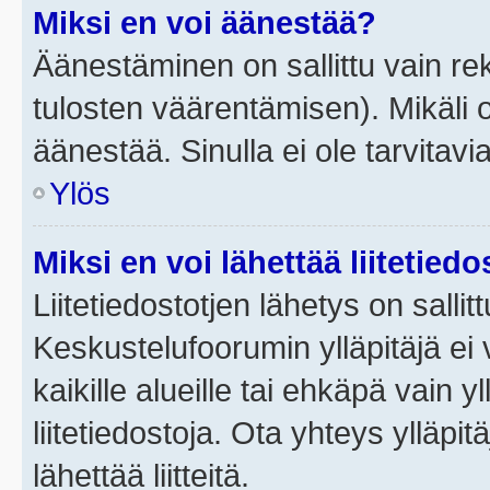
Miksi en voi äänestää?
Äänestäminen on sallittu vain rek
tulosten väärentämisen). Mikäli ol
äänestää. Sinulla ei ole tarvitavi
Ylös
Miksi en voi lähettää liitetied
Liitetiedostotjen lähetys on sallit
Keskustelufoorumin ylläpitäjä ei v
kaikille alueille tai ehkäpä vain 
liitetiedostoja. Ota yhteys ylläpit
lähettää liitteitä.