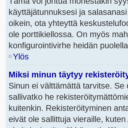
Tämä voi johtua monestakin syyst
käyttäjätunnuksesi ja salasanasi 
oikein, ota yhteyttä keskustelufo
ole porttikiellossa. On myös mahdo
konfigurointivirhe heidän puolella
Ylös
Miksi minun täytyy rekisteröit
Sinun ei välttämättä tarvitse. Se 
sallivatko he rekisteröitymättömi
kuitenkin. Rekisteröityminen anta
eivät ole sallittuja vieraille, ku