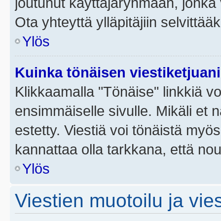
joutunut käyttäjäryhmään, jonka v
Ota yhteyttä ylläpitäjiin selvittää
Ylös
Kuinka tönäisen viestiketjuan
Klikkaamalla "Tönäise" linkkiä voi
ensimmäiselle sivulle. Mikäli et 
estetty. Viestiä voi tönäistä myös
kannattaa olla tarkkana, että no
Ylös
Viestien muotoilu ja vies