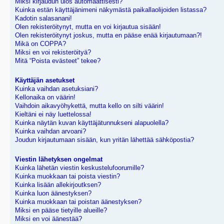
Miksi kirjaudun ulos automaattisesti?
Kuinka estän käyttäjänimeni näkymästä paikallaolijoiden listassa?
Kadotin salasanani!
Olen rekisteröitynyt, mutta en voi kirjautua sisään!
Olen rekisteröitynyt joskus, mutta en pääse enää kirjautumaan?!
Mikä on COPPA?
Miksi en voi rekisteröityä?
Mitä “Poista evästeet” tekee?
Käyttäjän asetukset
Kuinka vaihdan asetuksiani?
Kellonaika on väärin!
Vaihdoin aikavyöhykettä, mutta kello on silti väärin!
Kieltäni ei näy luettelossa!
Kuinka näytän kuvan käyttäjätunnukseni alapuolella?
Kuinka vaihdan arvoani?
Joudun kirjautumaan sisään, kun yritän lähettää sähköpostia?
Viestin lähetyksen ongelmat
Kuinka lähetän viestin keskustelufoorumille?
Kuinka muokkaan tai poista viestin?
Kuinka lisään allekirjoutksen?
Kuinka luon äänestyksen?
Kuinka muokkaan tai poistan äänestyksen?
Miksi en pääse tietyille alueille?
Miksi en voi äänestää?