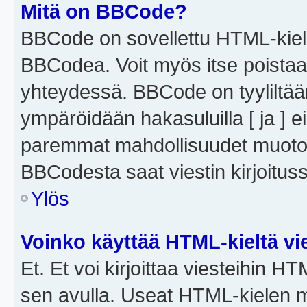
Mitä on BBCode?
BBCode on sovellettu HTML-kieles
BBCodea. Voit myös itse poistaa
yhteydessä. BBCode on tyyliltään
ympäröidään hakasuluilla [ ja ] e
paremmat mahdollisuudet muotoill
BBCodesta saat viestin kirjoituss
Ylös
Voinko käyttää HTML-kieltä vi
Et. Et voi kirjoittaa viesteihin H
sen avulla. Useat HTML-kielen m