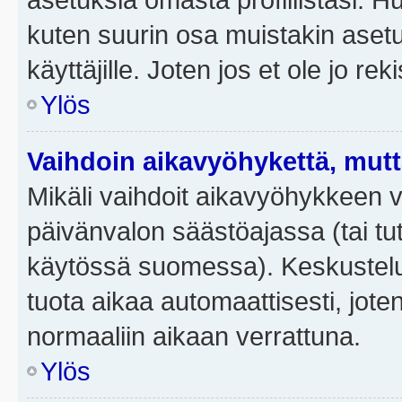
kuten suurin osa muistakin asetuks
käyttäjille. Joten jos et ole jo rek
Ylös
Vaihdoin aikavyöhykettä, mutta 
Mikäli vaihdoit aikavyöhykkeen 
päivänvalon säästöajassa (tai tut
käytössä suomessa). Keskusteluf
tuota aikaa automaattisesti, joten
normaaliin aikaan verrattuna.
Ylös