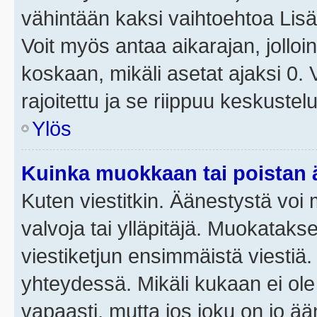
vähintään kaksi vaihtoehtoa Lisää
Voit myös antaa aikarajan, jolloi
koskaan, mikäli asetat ajaksi 0.
rajoitettu ja se riippuu keskustel
Ylös
Kuinka muokkaan tai poistan
Kuten viestitkin. Äänestystä voi
valvoja tai ylläpitäjä. Muokatak
viestiketjun ensimmäistä viestiä
yhteydessä. Mikäli kukaan ei ol
vapaasti, mutta jos joku on jo ä