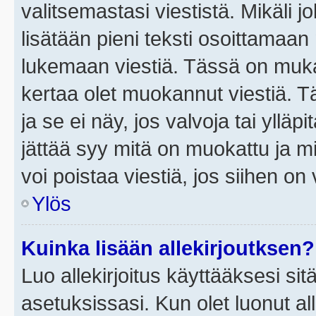
valitsemastasi viestistä. Mikäli jo
lisätään pieni teksti osoittama
lukemaan viestiä. Tässä on mu
kertaa olet muokannut viestiä. Tä
ja se ei näy, jos valvoja tai yllä
jättää syy mitä on muokattu ja mi
voi poistaa viestiä, jos siihen on 
Ylös
Kuinka lisään allekirjoutksen?
Luo allekirjoitus käyttääksesi si
asetuksissasi. Kun olet luonut all