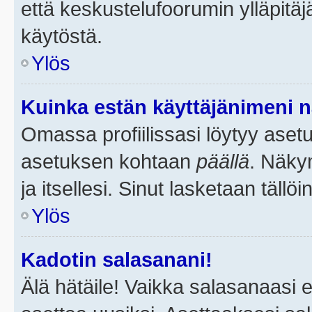
että keskustelufoorumin ylläpitä
käytöstä.
Ylös
Kuinka estän käyttäjänimeni n
Omassa profiilissasi löytyy aset
asetuksen kohtaan
päällä
. Näkym
ja itsellesi. Sinut lasketaan tällö
Ylös
Kadotin salasanani!
Älä hätäile! Vaikka salasanaasi 