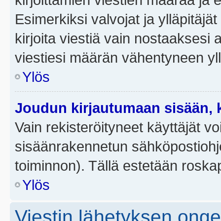
Esimerkiksi valvojat ja ylläpitäjä
kirjoita viestiä vain nostaakses
viestiesi määrän vähentyneen yl
Ylös
Joudun kirjautumaan sisään, k
Vain rekisteröityneet käyttäjät v
sisäänrakennetun sähköpostiohjel
toiminnon). Tällä estetään roskap
Ylös
Viestin lähetyksen ong