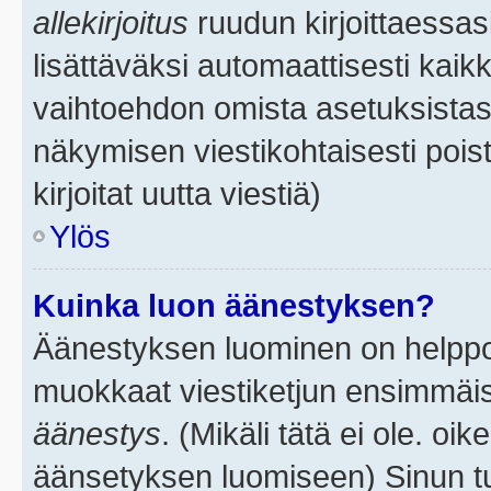
allekirjoitus
ruudun kirjoittaessasi
lisättäväksi automaattisesti kaikk
vaihtoehdon omista asetuksistasi.
näkymisen viestikohtaisesti poist
kirjoitat uutta viestiä)
Ylös
Kuinka luon äänestyksen?
Äänestyksen luominen on helppoa.
muokkaat viestiketjun ensimmäis
äänestys
. (Mikäli tätä ei ole. oik
äänsetyksen luomiseen) Sinun tu