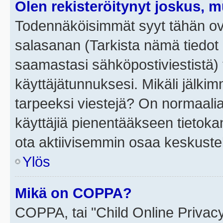
Olen rekisteröitynyt joskus, 
Todennäköisimmät syyt tähän ova
salasanan (Tarkista nämä tiedot
saamastasi sähköpostiviestistä) t
käyttäjätunnuksesi. Mikäli jälkim
tarpeeksi viestejä? On normaalia, 
käyttäjiä pienentääkseen tietoka
ota aktiivisemmin osaa keskustel
Ylös
Mikä on COPPA?
COPPA, tai "Child Online Privac