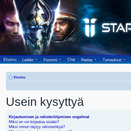
Etusivu
Chat
Ladder
Foorumi
Replay
Turnaukset
Etusivu
Usein kysyttyä
Kirjautumisen ja rekisteröitymisen ongelmat
Miksi en voi kirjautua sisään?
Miksi minun täytyy rekisteröityä?