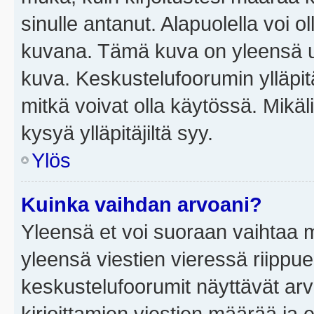
sinulle antanut. Alapuolella voi 
kuvana. Tämä kuva on yleensä un
kuva. Keskustelufoorumin ylläpit
mitkä voivat olla käytössä. Mikäl
kysyä ylläpitäjiltä syy.
Ylös
Kuinka vaihdan arvoani?
Yleensä et voi suoraan vaihtaa 
yleensä viestien vieressä riippu
keskustelufoorumit näyttävät ar
kirjoittamien viestien määrää ja er