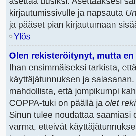
asettaa uusiksi. Asettaaksesi s
kirjautumissivulle ja napsauta
Un
ja pääset pian kirjautumaan sisä
Ylös
Olen rekisteröitynyt, mutta en 
Ihan ensimmäiseksi tarkista, että
käyttäjätunnuksen ja salasanan.
mahdollista, että jompikumpi kah
COPPA-tuki on päällä ja
olet rek
Sinun tulee noudattaa saamiasi oh
varma, etteivät käyttäjätunnukse