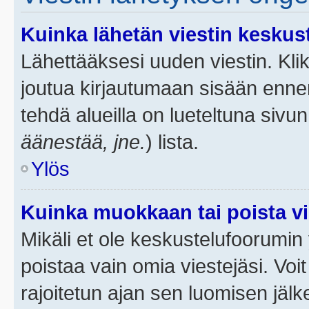
Kuinka lähetän viestin keskus
Lähettääksesi uuden viestin. Kl
joutua kirjautumaan sisään ennen 
tehdä alueilla on lueteltuna sivun
äänestää, jne.
) lista.
Ylös
Kuinka muokkaan tai poista vi
Mikäli et ole keskustelufoorumin y
poistaa vain omia viestejäsi. Voi
rajoitetun ajan sen luomisen jäl