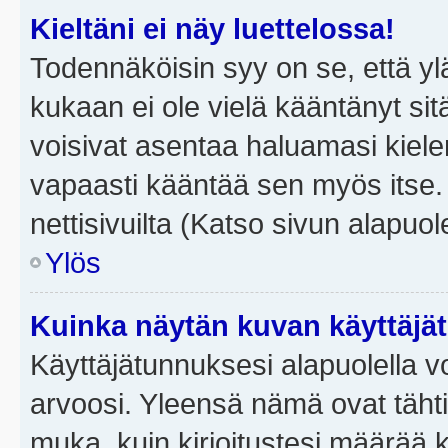
Kieltäni ei näy luettelossa!
Todennäköisin syy on se, että yläp
kukaan ei ole vielä kääntänyt sitä 
voisivat asentaa haluamasi kiele
vapaasti kääntää sen myös itse.
nettisivuilta (Katso sivun alapuole
Ylös
Kuinka näytän kuvan käyttäjä
Käyttäjätunnuksesi alapuolella vo
arvoosi. Yleensä nämä ovat tähtiä 
muka, kuin kirjoitustesi määrää 