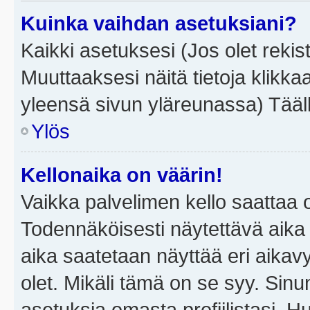
Kuinka vaihdan asetuksiani?
Kaikki asetuksesi (Jos olet rekist
Muuttaaksesi näitä tietoja klikka
yleensä sivun yläreunassa) Tääll
Ylös
Kellonaika on väärin!
Vaikka palvelimen kello saattaa 
Todennäköisesti näytettävä aika
aika saatetaan näyttää eri aika
olet. Mikäli tämä on se syy. Si
asetuksia omasta profiilistasi. 