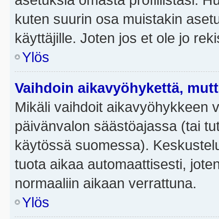
kuten suurin osa muistakin asetuks
käyttäjille. Joten jos et ole jo rek
Ylös
Vaihdoin aikavyöhykettä, mutta 
Mikäli vaihdoit aikavyöhykkeen 
päivänvalon säästöajassa (tai tut
käytössä suomessa). Keskusteluf
tuota aikaa automaattisesti, joten
normaaliin aikaan verrattuna.
Ylös