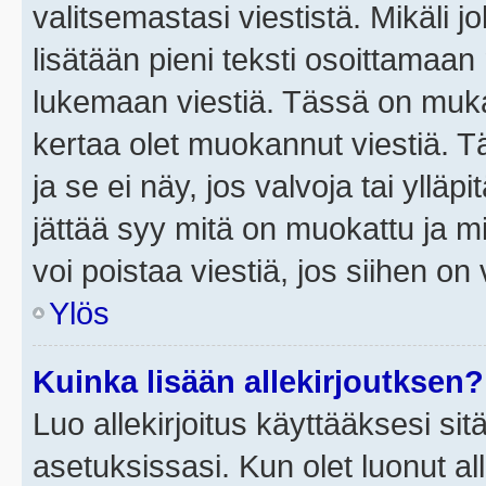
valitsemastasi viestistä. Mikäli jo
lisätään pieni teksti osoittama
lukemaan viestiä. Tässä on mu
kertaa olet muokannut viestiä. Tä
ja se ei näy, jos valvoja tai yllä
jättää syy mitä on muokattu ja mi
voi poistaa viestiä, jos siihen on 
Ylös
Kuinka lisään allekirjoutksen?
Luo allekirjoitus käyttääksesi si
asetuksissasi. Kun olet luonut all