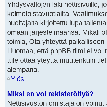
Yhdysvaltojen laki nettisivuille, j
kolmetoistavuotiailta. Vaatimuk
huoltajalta kirjoitettu lupa tallen
omaan järjestelmäänsä. Mikäli o
toimia, Ota yhteyttä paikallisee
Huomaa, että phpBB tiimi ei voi t
tule ottaa yteyttä muutenkuin tiet
alempana.
Ylös
Miksi en voi rekisteröityä?
Nettisivuston omistaja on voinut a