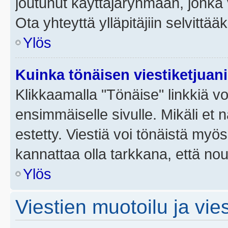
joutunut käyttäjäryhmään, jonka v
Ota yhteyttä ylläpitäjiin selvittää
Ylös
Kuinka tönäisen viestiketjuan
Klikkaamalla "Tönäise" linkkiä voi
ensimmäiselle sivulle. Mikäli et 
estetty. Viestiä voi tönäistä myös
kannattaa olla tarkkana, että no
Ylös
Viestien muotoilu ja vies