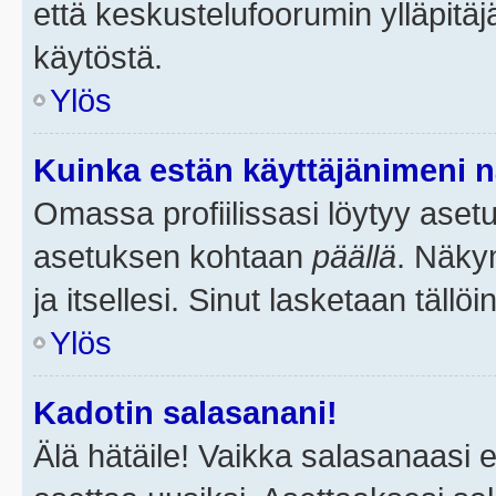
että keskustelufoorumin ylläpitä
käytöstä.
Ylös
Kuinka estän käyttäjänimeni n
Omassa profiilissasi löytyy aset
asetuksen kohtaan
päällä
. Näkym
ja itsellesi. Sinut lasketaan tällö
Ylös
Kadotin salasanani!
Älä hätäile! Vaikka salasanaasi 