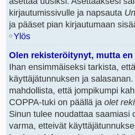
asettaa uusiksi. Asettaaksesi s
kirjautumissivulle ja napsauta
Un
ja pääset pian kirjautumaan sisä
Ylös
Olen rekisteröitynyt, mutta en 
Ihan ensimmäiseksi tarkista, että
käyttäjätunnuksen ja salasanan.
mahdollista, että jompikumpi kah
COPPA-tuki on päällä ja
olet rek
Sinun tulee noudattaa saamiasi oh
varma, etteivät käyttäjätunnukse