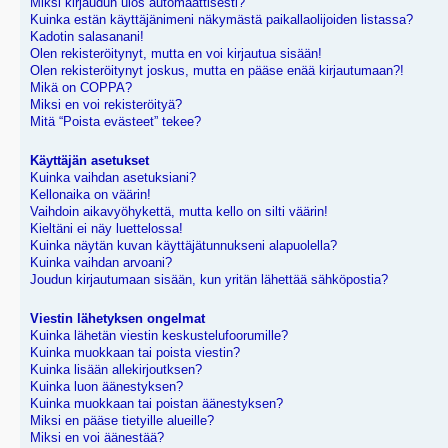
Miksi kirjaudun ulos automaattisesti?
Kuinka estän käyttäjänimeni näkymästä paikallaolijoiden listassa?
Kadotin salasanani!
Olen rekisteröitynyt, mutta en voi kirjautua sisään!
Olen rekisteröitynyt joskus, mutta en pääse enää kirjautumaan?!
Mikä on COPPA?
Miksi en voi rekisteröityä?
Mitä “Poista evästeet” tekee?
Käyttäjän asetukset
Kuinka vaihdan asetuksiani?
Kellonaika on väärin!
Vaihdoin aikavyöhykettä, mutta kello on silti väärin!
Kieltäni ei näy luettelossa!
Kuinka näytän kuvan käyttäjätunnukseni alapuolella?
Kuinka vaihdan arvoani?
Joudun kirjautumaan sisään, kun yritän lähettää sähköpostia?
Viestin lähetyksen ongelmat
Kuinka lähetän viestin keskustelufoorumille?
Kuinka muokkaan tai poista viestin?
Kuinka lisään allekirjoutksen?
Kuinka luon äänestyksen?
Kuinka muokkaan tai poistan äänestyksen?
Miksi en pääse tietyille alueille?
Miksi en voi äänestää?