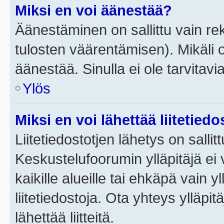
Miksi en voi äänestää?
Äänestäminen on sallittu vain rek
tulosten väärentämisen). Mikäli ol
äänestää. Sinulla ei ole tarvitavi
Ylös
Miksi en voi lähettää liitetied
Liitetiedostotjen lähetys on sallit
Keskustelufoorumin ylläpitäjä ei v
kaikille alueille tai ehkäpä vain 
liitetiedostoja. Ota yhteys ylläpit
lähettää liitteitä.