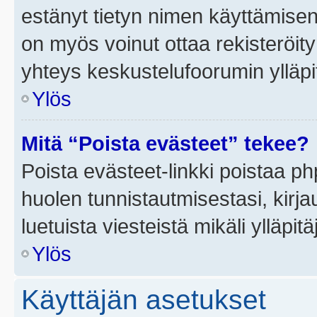
estänyt tietyn nimen käyttämisen
on myös voinut ottaa rekisteröi
yhteys keskustelufoorumin ylläpit
Ylös
Mitä “Poista evästeet” tekee?
Poista evästeet-linkki poistaa p
huolen tunnistautmisestasi, kirja
luetuista viesteistä mikäli ylläpitä
Ylös
Käyttäjän asetukset