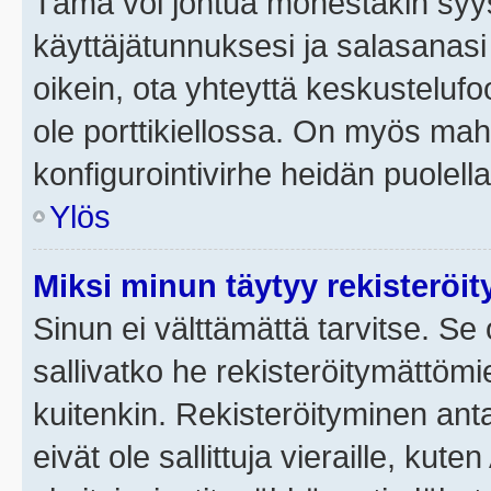
Tämä voi johtua monestakin syyst
käyttäjätunnuksesi ja salasanasi 
oikein, ota yhteyttä keskustelufo
ole porttikiellossa. On myös mahdo
konfigurointivirhe heidän puolella
Ylös
Miksi minun täytyy rekisteröit
Sinun ei välttämättä tarvitse. Se 
sallivatko he rekisteröitymättömi
kuitenkin. Rekisteröityminen anta
eivät ole sallittuja vieraille, ku