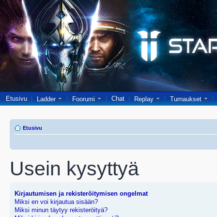
Etusivu
Chat
Ladder
Foorumi
Replay
Turnaukset
Etusivu
Usein kysyttyä
Kirjautumisen ja rekisteröitymisen ongelmat
Miksi en voi kirjautua sisään?
Miksi minun täytyy rekisteröityä?