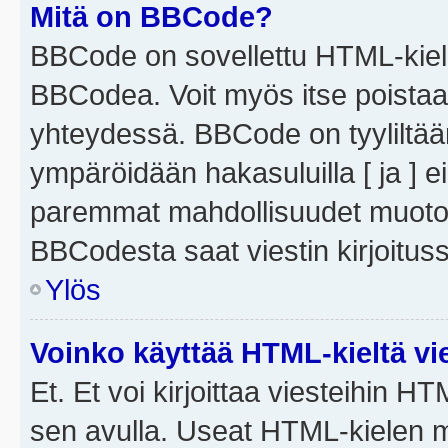
Mitä on BBCode?
BBCode on sovellettu HTML-kieles
BBCodea. Voit myös itse poistaa
yhteydessä. BBCode on tyyliltään
ympäröidään hakasuluilla [ ja ] e
paremmat mahdollisuudet muotoill
BBCodesta saat viestin kirjoituss
Ylös
Voinko käyttää HTML-kieltä vi
Et. Et voi kirjoittaa viesteihin H
sen avulla. Useat HTML-kielen m