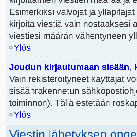
Esimerkiksi valvojat ja ylläpitäjä
kirjoita viestiä vain nostaakses
viestiesi määrän vähentyneen yl
Ylös
Joudun kirjautumaan sisään, k
Vain rekisteröityneet käyttäjät v
sisäänrakennetun sähköpostiohjel
toiminnon). Tällä estetään roskap
Ylös
Viestin lähetyksen ong