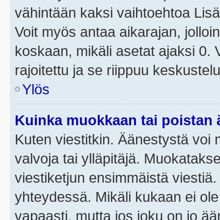
vähintään kaksi vaihtoehtoa Lisää
Voit myös antaa aikarajan, jolloi
koskaan, mikäli asetat ajaksi 0.
rajoitettu ja se riippuu keskustel
Ylös
Kuinka muokkaan tai poistan
Kuten viestitkin. Äänestystä voi
valvoja tai ylläpitäjä. Muokatak
viestiketjun ensimmäistä viestiä
yhteydessä. Mikäli kukaan ei ol
vapaasti, mutta jos joku on jo ä