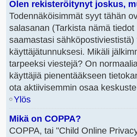
Olen rekisteröitynyt joskus, 
Todennäköisimmät syyt tähän ova
salasanan (Tarkista nämä tiedot
saamastasi sähköpostiviestistä) t
käyttäjätunnuksesi. Mikäli jälkim
tarpeeksi viestejä? On normaalia, 
käyttäjiä pienentääkseen tietoka
ota aktiivisemmin osaa keskustel
Ylös
Mikä on COPPA?
COPPA, tai "Child Online Privac