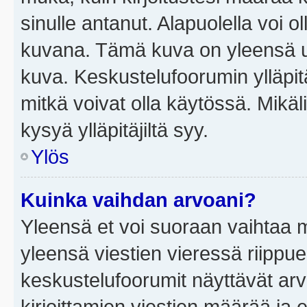
sinulle antanut. Alapuolella voi 
kuvana. Tämä kuva on yleensä un
kuva. Keskustelufoorumin ylläpit
mitkä voivat olla käytössä. Mikäl
kysyä ylläpitäjiltä syy.
Ylös
Kuinka vaihdan arvoani?
Yleensä et voi suoraan vaihtaa 
yleensä viestien vieressä riippu
keskustelufoorumit näyttävät ar
kirjoittamien viestien määrää ja er