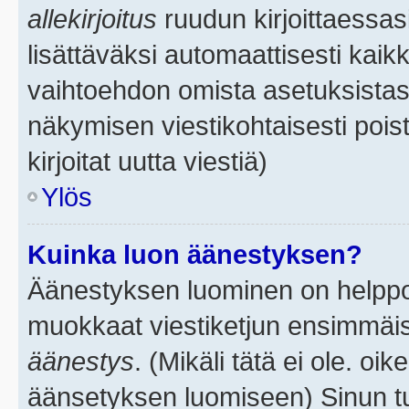
allekirjoitus
ruudun kirjoittaessasi
lisättäväksi automaattisesti kaikk
vaihtoehdon omista asetuksistasi.
näkymisen viestikohtaisesti poist
kirjoitat uutta viestiä)
Ylös
Kuinka luon äänestyksen?
Äänestyksen luominen on helppoa.
muokkaat viestiketjun ensimmäis
äänestys
. (Mikäli tätä ei ole. oik
äänsetyksen luomiseen) Sinun tu