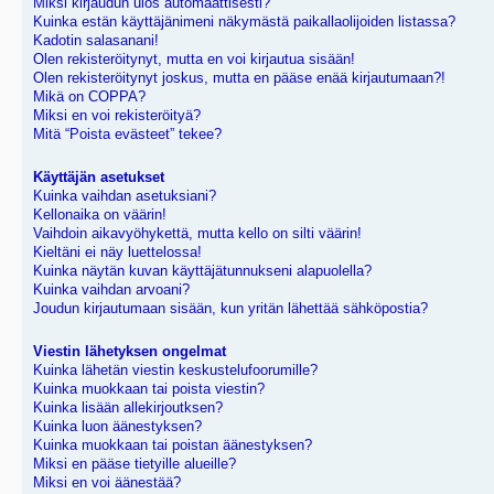
Miksi kirjaudun ulos automaattisesti?
Kuinka estän käyttäjänimeni näkymästä paikallaolijoiden listassa?
Kadotin salasanani!
Olen rekisteröitynyt, mutta en voi kirjautua sisään!
Olen rekisteröitynyt joskus, mutta en pääse enää kirjautumaan?!
Mikä on COPPA?
Miksi en voi rekisteröityä?
Mitä “Poista evästeet” tekee?
Käyttäjän asetukset
Kuinka vaihdan asetuksiani?
Kellonaika on väärin!
Vaihdoin aikavyöhykettä, mutta kello on silti väärin!
Kieltäni ei näy luettelossa!
Kuinka näytän kuvan käyttäjätunnukseni alapuolella?
Kuinka vaihdan arvoani?
Joudun kirjautumaan sisään, kun yritän lähettää sähköpostia?
Viestin lähetyksen ongelmat
Kuinka lähetän viestin keskustelufoorumille?
Kuinka muokkaan tai poista viestin?
Kuinka lisään allekirjoutksen?
Kuinka luon äänestyksen?
Kuinka muokkaan tai poistan äänestyksen?
Miksi en pääse tietyille alueille?
Miksi en voi äänestää?