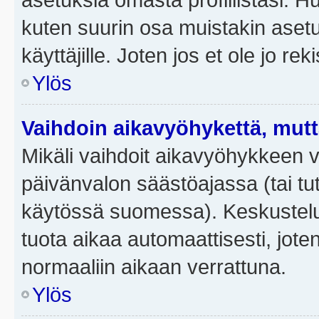
kuten suurin osa muistakin asetuks
käyttäjille. Joten jos et ole jo rek
Ylös
Vaihdoin aikavyöhykettä, mutta 
Mikäli vaihdoit aikavyöhykkeen 
päivänvalon säästöajassa (tai tut
käytössä suomessa). Keskusteluf
tuota aikaa automaattisesti, joten
normaaliin aikaan verrattuna.
Ylös