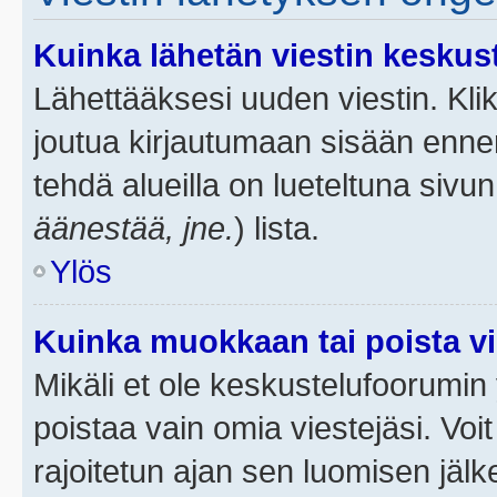
Kuinka lähetän viestin keskus
Lähettääksesi uuden viestin. Kl
joutua kirjautumaan sisään ennen 
tehdä alueilla on lueteltuna sivun
äänestää, jne.
) lista.
Ylös
Kuinka muokkaan tai poista vi
Mikäli et ole keskustelufoorumin y
poistaa vain omia viestejäsi. Voi
rajoitetun ajan sen luomisen jäl