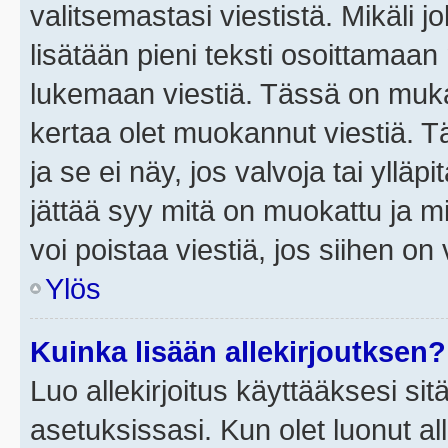
valitsemastasi viestistä. Mikäli jo
lisätään pieni teksti osoittama
lukemaan viestiä. Tässä on mu
kertaa olet muokannut viestiä. Tä
ja se ei näy, jos valvoja tai yllä
jättää syy mitä on muokattu ja mi
voi poistaa viestiä, jos siihen on 
Ylös
Kuinka lisään allekirjoutksen?
Luo allekirjoitus käyttääksesi si
asetuksissasi. Kun olet luonut all