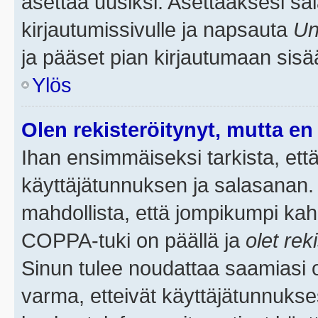
asettaa uusiksi. Asettaaksesi s
kirjautumissivulle ja napsauta
Un
ja pääset pian kirjautumaan sisä
Ylös
Olen rekisteröitynyt, mutta en 
Ihan ensimmäiseksi tarkista, että
käyttäjätunnuksen ja salasanan.
mahdollista, että jompikumpi kah
COPPA-tuki on päällä ja
olet rek
Sinun tulee noudattaa saamiasi oh
varma, etteivät käyttäjätunnukse