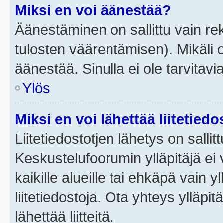
Miksi en voi äänestää?
Äänestäminen on sallittu vain rek
tulosten väärentämisen). Mikäli ol
äänestää. Sinulla ei ole tarvitavi
Ylös
Miksi en voi lähettää liitetied
Liitetiedostotjen lähetys on sallit
Keskustelufoorumin ylläpitäjä ei v
kaikille alueille tai ehkäpä vain 
liitetiedostoja. Ota yhteys ylläpit
lähettää liitteitä.