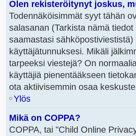
Olen rekisteröitynyt joskus, 
Todennäköisimmät syyt tähän ova
salasanan (Tarkista nämä tiedot
saamastasi sähköpostiviestistä) t
käyttäjätunnuksesi. Mikäli jälkim
tarpeeksi viestejä? On normaalia, 
käyttäjiä pienentääkseen tietoka
ota aktiivisemmin osaa keskustel
Ylös
Mikä on COPPA?
COPPA, tai "Child Online Privac