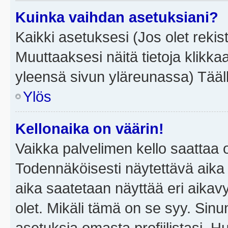
Kuinka vaihdan asetuksiani?
Kaikki asetuksesi (Jos olet rekist
Muuttaaksesi näitä tietoja klikka
yleensä sivun yläreunassa) Tääll
Ylös
Kellonaika on väärin!
Vaikka palvelimen kello saattaa 
Todennäköisesti näytettävä aika
aika saatetaan näyttää eri aika
olet. Mikäli tämä on se syy. Si
asetuksia omasta profiilistasi. 