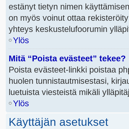
estänyt tietyn nimen käyttämisen
on myös voinut ottaa rekisteröi
yhteys keskustelufoorumin ylläpit
Ylös
Mitä “Poista evästeet” tekee?
Poista evästeet-linkki poistaa p
huolen tunnistautmisestasi, kirja
luetuista viesteistä mikäli ylläpitä
Ylös
Käyttäjän asetukset