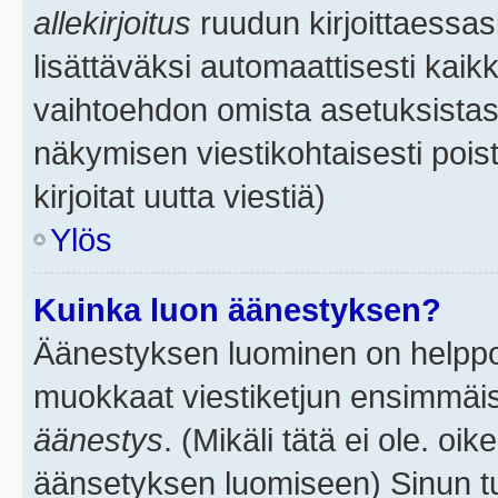
allekirjoitus
ruudun kirjoittaessasi
lisättäväksi automaattisesti kaikk
vaihtoehdon omista asetuksistasi.
näkymisen viestikohtaisesti poist
kirjoitat uutta viestiä)
Ylös
Kuinka luon äänestyksen?
Äänestyksen luominen on helppoa.
muokkaat viestiketjun ensimmäis
äänestys
. (Mikäli tätä ei ole. oik
äänsetyksen luomiseen) Sinun tu