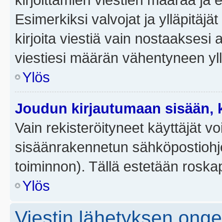
Esimerkiksi valvojat ja ylläpitäjä
kirjoita viestiä vain nostaakses
viestiesi määrän vähentyneen yl
Ylös
Joudun kirjautumaan sisään, k
Vain rekisteröityneet käyttäjät v
sisäänrakennetun sähköpostiohjel
toiminnon). Tällä estetään roskap
Ylös
Viestin lähetyksen ong