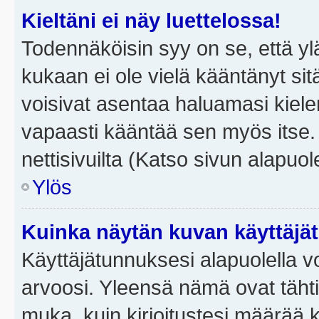
Kieltäni ei näy luettelossa!
Todennäköisin syy on se, että yläp
kukaan ei ole vielä kääntänyt sitä 
voisivat asentaa haluamasi kiele
vapaasti kääntää sen myös itse.
nettisivuilta (Katso sivun alapuole
Ylös
Kuinka näytän kuvan käyttäjä
Käyttäjätunnuksesi alapuolella vo
arvoosi. Yleensä nämä ovat tähtiä 
muka, kuin kirjoitustesi määrää 