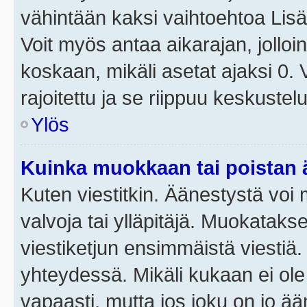
vähintään kaksi vaihtoehtoa Lisää
Voit myös antaa aikarajan, jolloi
koskaan, mikäli asetat ajaksi 0.
rajoitettu ja se riippuu keskustel
Ylös
Kuinka muokkaan tai poistan
Kuten viestitkin. Äänestystä voi
valvoja tai ylläpitäjä. Muokatak
viestiketjun ensimmäistä viestiä
yhteydessä. Mikäli kukaan ei ol
vapaasti, mutta jos joku on jo ä