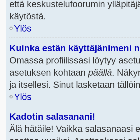
että keskustelufoorumin ylläpitä
käytöstä.
Ylös
Kuinka estän käyttäjänimeni n
Omassa profiilissasi löytyy aset
asetuksen kohtaan
päällä
. Näkym
ja itsellesi. Sinut lasketaan tällö
Ylös
Kadotin salasanani!
Älä hätäile! Vaikka salasanaasi 