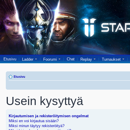
Etusivu
Chat
Ladder
Foorumi
Replay
Turnaukset
Etusivu
Usein kysyttyä
Kirjautumisen ja rekisteröitymisen ongelmat
Miksi en voi kirjautua sisään?
Miksi minun täytyy rekisteröityä?