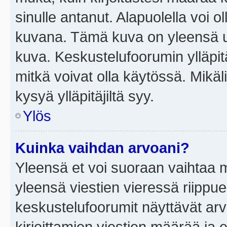
sinulle antanut. Alapuolella voi 
kuvana. Tämä kuva on yleensä un
kuva. Keskustelufoorumin ylläpit
mitkä voivat olla käytössä. Mikäl
kysyä ylläpitäjiltä syy.
Ylös
Kuinka vaihdan arvoani?
Yleensä et voi suoraan vaihtaa 
yleensä viestien vieressä riippu
keskustelufoorumit näyttävät ar
kirjoittamien viestien määrää ja er