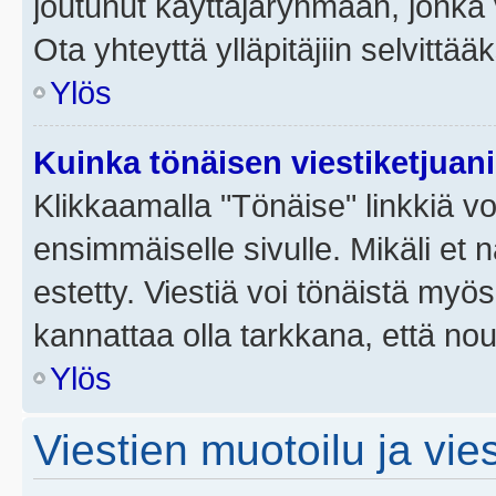
joutunut käyttäjäryhmään, jonka v
Ota yhteyttä ylläpitäjiin selvittää
Ylös
Kuinka tönäisen viestiketjuan
Klikkaamalla "Tönäise" linkkiä voi
ensimmäiselle sivulle. Mikäli et 
estetty. Viestiä voi tönäistä myös
kannattaa olla tarkkana, että no
Ylös
Viestien muotoilu ja vies