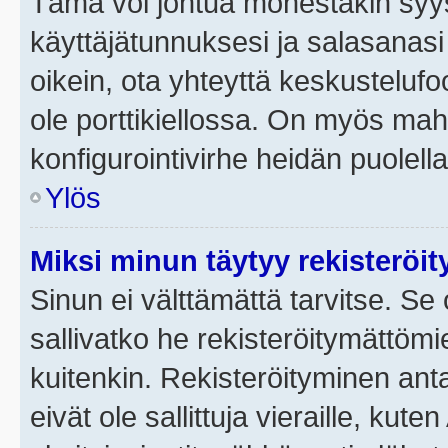
Tämä voi johtua monestakin syyst
käyttäjätunnuksesi ja salasanasi 
oikein, ota yhteyttä keskustelufo
ole porttikiellossa. On myös mahdo
konfigurointivirhe heidän puolella
Ylös
Miksi minun täytyy rekisteröit
Sinun ei välttämättä tarvitse. Se 
sallivatko he rekisteröitymättömi
kuitenkin. Rekisteröityminen anta
eivät ole sallittuja vieraille, ku