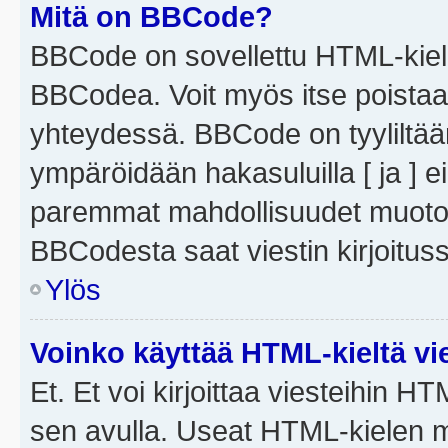
Mitä on BBCode?
BBCode on sovellettu HTML-kieles
BBCodea. Voit myös itse poistaa
yhteydessä. BBCode on tyyliltään
ympäröidään hakasuluilla [ ja ] e
paremmat mahdollisuudet muotoill
BBCodesta saat viestin kirjoituss
Ylös
Voinko käyttää HTML-kieltä vi
Et. Et voi kirjoittaa viesteihin H
sen avulla. Useat HTML-kielen m