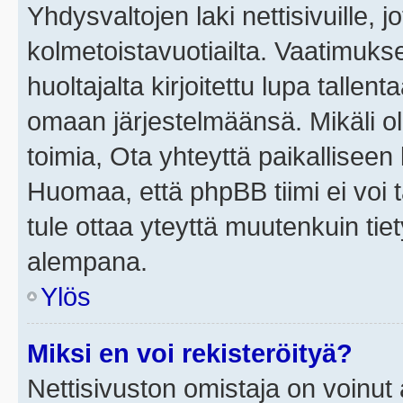
Yhdysvaltojen laki nettisivuille, j
kolmetoistavuotiailta. Vaatimuk
huoltajalta kirjoitettu lupa tallen
omaan järjestelmäänsä. Mikäli o
toimia, Ota yhteyttä paikallisee
Huomaa, että phpBB tiimi ei voi t
tule ottaa yteyttä muutenkuin tiet
alempana.
Ylös
Miksi en voi rekisteröityä?
Nettisivuston omistaja on voinut a