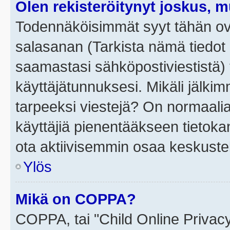
Olen rekisteröitynyt joskus, 
Todennäköisimmät syyt tähän ova
salasanan (Tarkista nämä tiedot
saamastasi sähköpostiviestistä) t
käyttäjätunnuksesi. Mikäli jälkim
tarpeeksi viestejä? On normaalia, 
käyttäjiä pienentääkseen tietoka
ota aktiivisemmin osaa keskustel
Ylös
Mikä on COPPA?
COPPA, tai "Child Online Privac