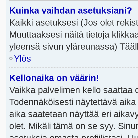
Kuinka vaihdan asetuksiani?
Kaikki asetuksesi (Jos olet rekist
Muuttaaksesi näitä tietoja klikka
yleensä sivun yläreunassa) Tääll
Ylös
Kellonaika on väärin!
Vaikka palvelimen kello saattaa 
Todennäköisesti näytettävä aika
aika saatetaan näyttää eri aika
olet. Mikäli tämä on se syy. Si
asetuksia omasta profiilistasi. 