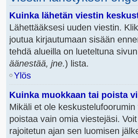
Kuinka lähetän viestin keskus
Lähettääksesi uuden viestin. Kl
joutua kirjautumaan sisään ennen 
tehdä alueilla on lueteltuna sivun
äänestää, jne.
) lista.
Ylös
Kuinka muokkaan tai poista vi
Mikäli et ole keskustelufoorumin y
poistaa vain omia viestejäsi. Voi
rajoitetun ajan sen luomisen jäl