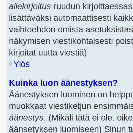
allekirjoitus
ruudun kirjoittaessasi
lisättäväksi automaattisesti kaikk
vaihtoehdon omista asetuksistasi.
näkymisen viestikohtaisesti poist
kirjoitat uutta viestiä)
Ylös
Kuinka luon äänestyksen?
Äänestyksen luominen on helppoa.
muokkaat viestiketjun ensimmäis
äänestys
. (Mikäli tätä ei ole. oik
äänsetyksen luomiseen) Sinun tu