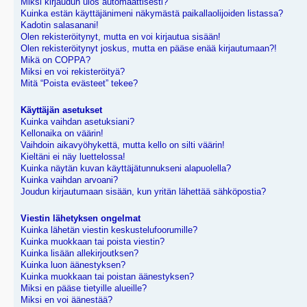
Miksi kirjaudun ulos automaattisesti?
Kuinka estän käyttäjänimeni näkymästä paikallaolijoiden listassa?
Kadotin salasanani!
Olen rekisteröitynyt, mutta en voi kirjautua sisään!
Olen rekisteröitynyt joskus, mutta en pääse enää kirjautumaan?!
Mikä on COPPA?
Miksi en voi rekisteröityä?
Mitä “Poista evästeet” tekee?
Käyttäjän asetukset
Kuinka vaihdan asetuksiani?
Kellonaika on väärin!
Vaihdoin aikavyöhykettä, mutta kello on silti väärin!
Kieltäni ei näy luettelossa!
Kuinka näytän kuvan käyttäjätunnukseni alapuolella?
Kuinka vaihdan arvoani?
Joudun kirjautumaan sisään, kun yritän lähettää sähköpostia?
Viestin lähetyksen ongelmat
Kuinka lähetän viestin keskustelufoorumille?
Kuinka muokkaan tai poista viestin?
Kuinka lisään allekirjoutksen?
Kuinka luon äänestyksen?
Kuinka muokkaan tai poistan äänestyksen?
Miksi en pääse tietyille alueille?
Miksi en voi äänestää?