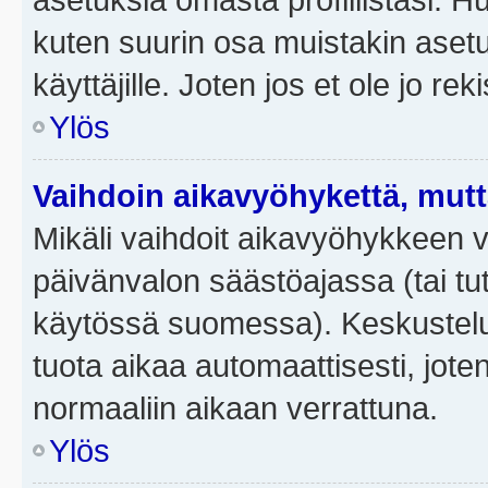
kuten suurin osa muistakin asetuks
käyttäjille. Joten jos et ole jo rek
Ylös
Vaihdoin aikavyöhykettä, mutta 
Mikäli vaihdoit aikavyöhykkeen 
päivänvalon säästöajassa (tai tut
käytössä suomessa). Keskusteluf
tuota aikaa automaattisesti, joten
normaaliin aikaan verrattuna.
Ylös