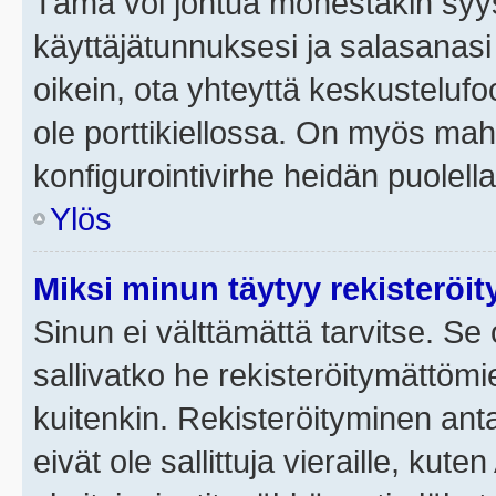
Tämä voi johtua monestakin syyst
käyttäjätunnuksesi ja salasanasi 
oikein, ota yhteyttä keskustelufo
ole porttikiellossa. On myös mahdo
konfigurointivirhe heidän puolella
Ylös
Miksi minun täytyy rekisteröit
Sinun ei välttämättä tarvitse. Se 
sallivatko he rekisteröitymättömi
kuitenkin. Rekisteröityminen anta
eivät ole sallittuja vieraille, ku