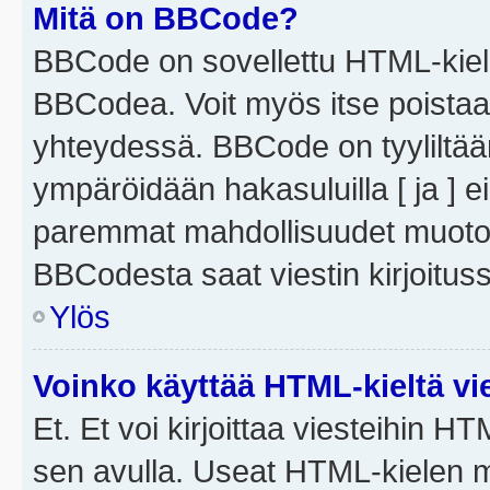
Mitä on BBCode?
BBCode on sovellettu HTML-kieles
BBCodea. Voit myös itse poistaa
yhteydessä. BBCode on tyyliltään
ympäröidään hakasuluilla [ ja ] e
paremmat mahdollisuudet muotoill
BBCodesta saat viestin kirjoituss
Ylös
Voinko käyttää HTML-kieltä vi
Et. Et voi kirjoittaa viesteihin H
sen avulla. Useat HTML-kielen m