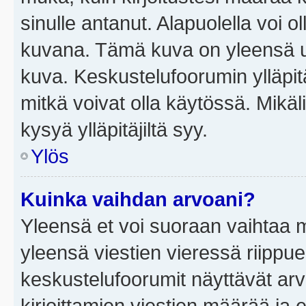
sinulle antanut. Alapuolella voi 
kuvana. Tämä kuva on yleensä un
kuva. Keskustelufoorumin ylläpit
mitkä voivat olla käytössä. Mikäl
kysyä ylläpitäjiltä syy.
Ylös
Kuinka vaihdan arvoani?
Yleensä et voi suoraan vaihtaa 
yleensä viestien vieressä riippu
keskustelufoorumit näyttävät ar
kirjoittamien viestien määrää ja er