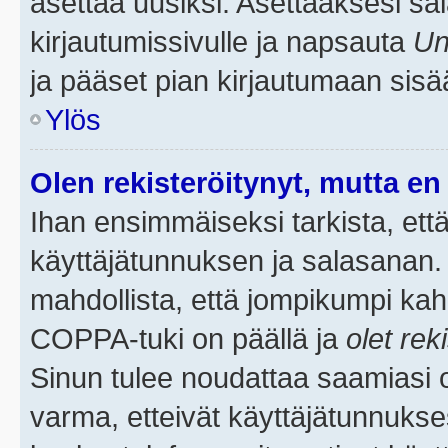
asettaa uusiksi. Asettaaksesi s
kirjautumissivulle ja napsauta
Un
ja pääset pian kirjautumaan sisä
Ylös
Olen rekisteröitynyt, mutta en 
Ihan ensimmäiseksi tarkista, että
käyttäjätunnuksen ja salasanan.
mahdollista, että jompikumpi kah
COPPA-tuki on päällä ja
olet rek
Sinun tulee noudattaa saamiasi oh
varma, etteivät käyttäjätunnukse