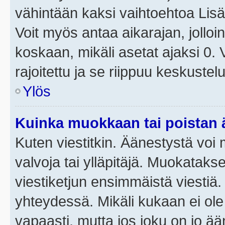
vähintään kaksi vaihtoehtoa Lisää
Voit myös antaa aikarajan, jolloi
koskaan, mikäli asetat ajaksi 0.
rajoitettu ja se riippuu keskustel
Ylös
Kuinka muokkaan tai poistan
Kuten viestitkin. Äänestystä voi
valvoja tai ylläpitäjä. Muokatak
viestiketjun ensimmäistä viestiä
yhteydessä. Mikäli kukaan ei ol
vapaasti, mutta jos joku on jo ä