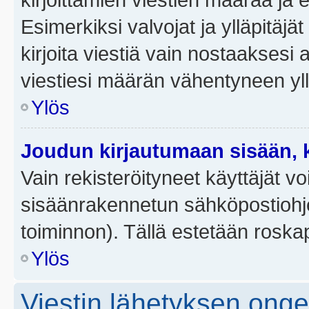
Esimerkiksi valvojat ja ylläpitäjä
kirjoita viestiä vain nostaakses
viestiesi määrän vähentyneen yl
Ylös
Joudun kirjautumaan sisään, k
Vain rekisteröityneet käyttäjät v
sisäänrakennetun sähköpostiohjel
toiminnon). Tällä estetään roskap
Ylös
Viestin lähetyksen ong