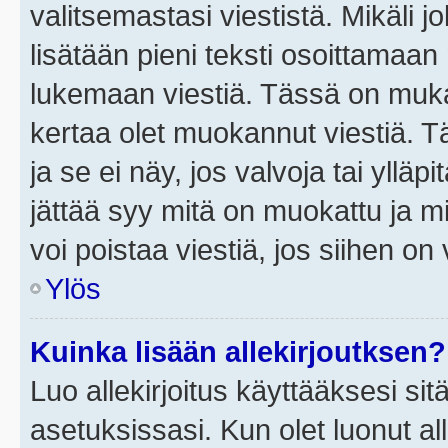
valitsemastasi viestistä. Mikäli jo
lisätään pieni teksti osoittama
lukemaan viestiä. Tässä on mu
kertaa olet muokannut viestiä. Tä
ja se ei näy, jos valvoja tai yllä
jättää syy mitä on muokattu ja mi
voi poistaa viestiä, jos siihen on 
Ylös
Kuinka lisään allekirjoutksen?
Luo allekirjoitus käyttääksesi si
asetuksissasi. Kun olet luonut all