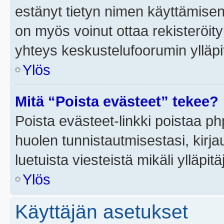
estänyt tietyn nimen käyttämisen
on myös voinut ottaa rekisteröi
yhteys keskustelufoorumin ylläpit
Ylös
Mitä “Poista evästeet” tekee?
Poista evästeet-linkki poistaa p
huolen tunnistautmisestasi, kirja
luetuista viesteistä mikäli ylläpitä
Ylös
Käyttäjän asetukset