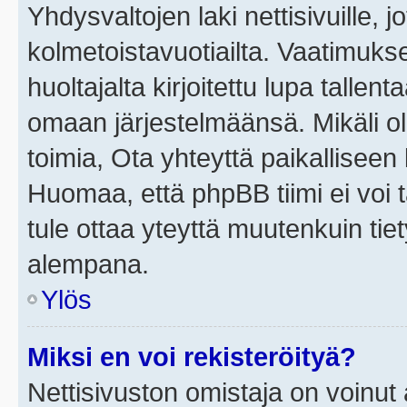
Yhdysvaltojen laki nettisivuille, j
kolmetoistavuotiailta. Vaatimuk
huoltajalta kirjoitettu lupa tallen
omaan järjestelmäänsä. Mikäli o
toimia, Ota yhteyttä paikallisee
Huomaa, että phpBB tiimi ei voi t
tule ottaa yteyttä muutenkuin tiet
alempana.
Ylös
Miksi en voi rekisteröityä?
Nettisivuston omistaja on voinut a