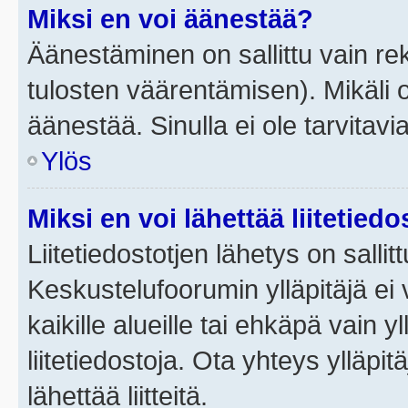
Miksi en voi äänestää?
Äänestäminen on sallittu vain rek
tulosten väärentämisen). Mikäli ol
äänestää. Sinulla ei ole tarvitavi
Ylös
Miksi en voi lähettää liitetied
Liitetiedostotjen lähetys on sallit
Keskustelufoorumin ylläpitäjä ei v
kaikille alueille tai ehkäpä vain 
liitetiedostoja. Ota yhteys ylläpit
lähettää liitteitä.