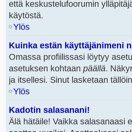
että keskustelufoorumin ylläpitä
käytöstä.
Ylös
Kuinka estän käyttäjänimeni n
Omassa profiilissasi löytyy aset
asetuksen kohtaan
päällä
. Näkym
ja itsellesi. Sinut lasketaan tällö
Ylös
Kadotin salasanani!
Älä hätäile! Vaikka salasanaasi 