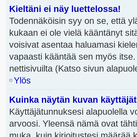
Kieltäni ei näy luettelossa!
Todennäköisin syy on se, että yläp
kukaan ei ole vielä kääntänyt sitä 
voisivat asentaa haluamasi kiele
vapaasti kääntää sen myös itse.
nettisivuilta (Katso sivun alapuole
Ylös
Kuinka näytän kuvan käyttäjä
Käyttäjätunnuksesi alapuolella vo
arvoosi. Yleensä nämä ovat tähtiä 
muka, kuin kirjoitustesi määrää 