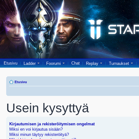
Etusivu
Chat
Ladder
Foorumi
Replay
Turnaukset
Etusivu
Usein kysyttyä
Kirjautumisen ja rekisteröitymisen ongelmat
Miksi en voi kirjautua sisään?
Miksi minun täytyy rekisteröityä?