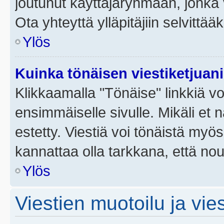
joutunut käyttäjäryhmään, jonka v
Ota yhteyttä ylläpitäjiin selvittää
Ylös
Kuinka tönäisen viestiketjuan
Klikkaamalla "Tönäise" linkkiä voi
ensimmäiselle sivulle. Mikäli et 
estetty. Viestiä voi tönäistä myös
kannattaa olla tarkkana, että no
Ylös
Viestien muotoilu ja vies