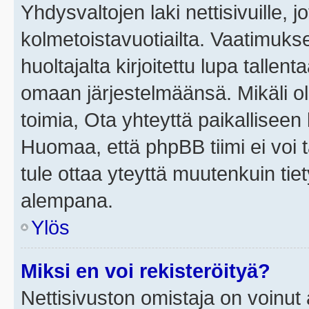
Yhdysvaltojen laki nettisivuille, j
kolmetoistavuotiailta. Vaatimuk
huoltajalta kirjoitettu lupa tallen
omaan järjestelmäänsä. Mikäli o
toimia, Ota yhteyttä paikallisee
Huomaa, että phpBB tiimi ei voi t
tule ottaa yteyttä muutenkuin tiet
alempana.
Ylös
Miksi en voi rekisteröityä?
Nettisivuston omistaja on voinut a