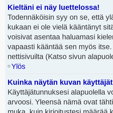
Kieltäni ei näy luettelossa!
Todennäköisin syy on se, että yläp
kukaan ei ole vielä kääntänyt sitä 
voisivat asentaa haluamasi kiele
vapaasti kääntää sen myös itse.
nettisivuilta (Katso sivun alapuole
Ylös
Kuinka näytän kuvan käyttäjä
Käyttäjätunnuksesi alapuolella vo
arvoosi. Yleensä nämä ovat tähtiä 
muka, kuin kirjoitustesi määrää 