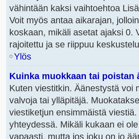
vähintään kaksi vaihtoehtoa Lisää
Voit myös antaa aikarajan, jolloi
koskaan, mikäli asetat ajaksi 0.
rajoitettu ja se riippuu keskustel
Ylös
Kuinka muokkaan tai poistan
Kuten viestitkin. Äänestystä voi
valvoja tai ylläpitäjä. Muokatak
viestiketjun ensimmäistä viestiä
yhteydessä. Mikäli kukaan ei ol
vapaasti, mutta jos joku on jo ä