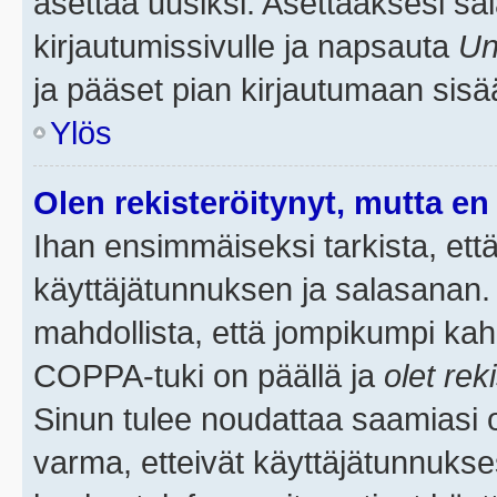
asettaa uusiksi. Asettaaksesi s
kirjautumissivulle ja napsauta
Un
ja pääset pian kirjautumaan sisä
Ylös
Olen rekisteröitynyt, mutta en 
Ihan ensimmäiseksi tarkista, että
käyttäjätunnuksen ja salasanan.
mahdollista, että jompikumpi kah
COPPA-tuki on päällä ja
olet rek
Sinun tulee noudattaa saamiasi oh
varma, etteivät käyttäjätunnukse