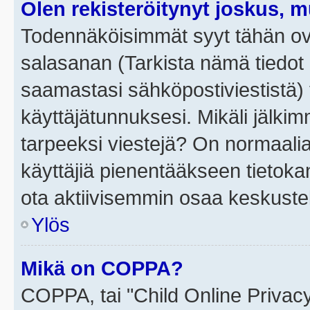
Olen rekisteröitynyt joskus, 
Todennäköisimmät syyt tähän ova
salasanan (Tarkista nämä tiedot
saamastasi sähköpostiviestistä) t
käyttäjätunnuksesi. Mikäli jälkim
tarpeeksi viestejä? On normaalia, 
käyttäjiä pienentääkseen tietoka
ota aktiivisemmin osaa keskustel
Ylös
Mikä on COPPA?
COPPA, tai "Child Online Privac