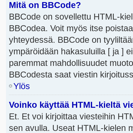
Mitä on BBCode?
BBCode on sovellettu HTML-kieles
BBCodea. Voit myös itse poistaa
yhteydessä. BBCode on tyyliltään
ympäröidään hakasuluilla [ ja ] e
paremmat mahdollisuudet muotoill
BBCodesta saat viestin kirjoituss
Ylös
Voinko käyttää HTML-kieltä vi
Et. Et voi kirjoittaa viesteihin H
sen avulla. Useat HTML-kielen m