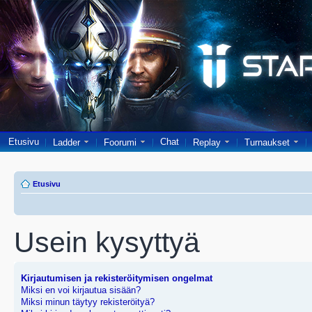
Etusivu
Chat
Ladder
Foorumi
Replay
Turnaukset
Etusivu
Usein kysyttyä
Kirjautumisen ja rekisteröitymisen ongelmat
Miksi en voi kirjautua sisään?
Miksi minun täytyy rekisteröityä?