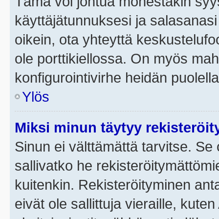
Tämä voi johtua monestakin syyst
käyttäjätunnuksesi ja salasanasi 
oikein, ota yhteyttä keskustelufo
ole porttikiellossa. On myös mahdo
konfigurointivirhe heidän puolella
Ylös
Miksi minun täytyy rekisteröit
Sinun ei välttämättä tarvitse. Se 
sallivatko he rekisteröitymättömi
kuitenkin. Rekisteröityminen anta
eivät ole sallittuja vieraille, ku