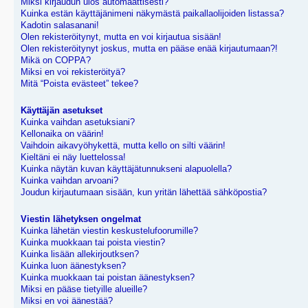
Miksi kirjaudun ulos automaattisesti?
Kuinka estän käyttäjänimeni näkymästä paikallaolijoiden listassa?
Kadotin salasanani!
Olen rekisteröitynyt, mutta en voi kirjautua sisään!
Olen rekisteröitynyt joskus, mutta en pääse enää kirjautumaan?!
Mikä on COPPA?
Miksi en voi rekisteröityä?
Mitä “Poista evästeet” tekee?
Käyttäjän asetukset
Kuinka vaihdan asetuksiani?
Kellonaika on väärin!
Vaihdoin aikavyöhykettä, mutta kello on silti väärin!
Kieltäni ei näy luettelossa!
Kuinka näytän kuvan käyttäjätunnukseni alapuolella?
Kuinka vaihdan arvoani?
Joudun kirjautumaan sisään, kun yritän lähettää sähköpostia?
Viestin lähetyksen ongelmat
Kuinka lähetän viestin keskustelufoorumille?
Kuinka muokkaan tai poista viestin?
Kuinka lisään allekirjoutksen?
Kuinka luon äänestyksen?
Kuinka muokkaan tai poistan äänestyksen?
Miksi en pääse tietyille alueille?
Miksi en voi äänestää?