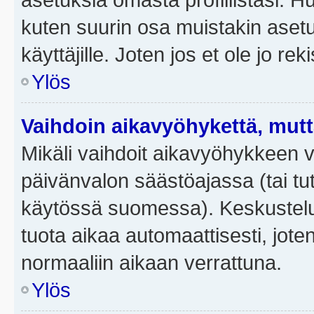
kuten suurin osa muistakin asetuks
käyttäjille. Joten jos et ole jo rek
Ylös
Vaihdoin aikavyöhykettä, mutta 
Mikäli vaihdoit aikavyöhykkeen 
päivänvalon säästöajassa (tai tut
käytössä suomessa). Keskusteluf
tuota aikaa automaattisesti, joten
normaaliin aikaan verrattuna.
Ylös