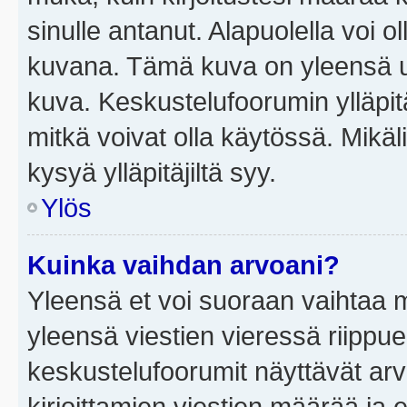
sinulle antanut. Alapuolella voi 
kuvana. Tämä kuva on yleensä un
kuva. Keskustelufoorumin ylläpit
mitkä voivat olla käytössä. Mikäl
kysyä ylläpitäjiltä syy.
Ylös
Kuinka vaihdan arvoani?
Yleensä et voi suoraan vaihtaa 
yleensä viestien vieressä riippu
keskustelufoorumit näyttävät ar
kirjoittamien viestien määrää ja er