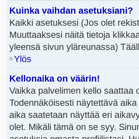
Kuinka vaihdan asetuksiani?
Kaikki asetuksesi (Jos olet rekist
Muuttaaksesi näitä tietoja klikka
yleensä sivun yläreunassa) Tääll
Ylös
Kellonaika on väärin!
Vaikka palvelimen kello saattaa 
Todennäköisesti näytettävä aika
aika saatetaan näyttää eri aika
olet. Mikäli tämä on se syy. Si
asetuksia omasta profiilistasi. 