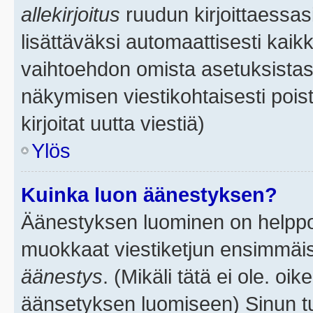
allekirjoitus
ruudun kirjoittaessasi
lisättäväksi automaattisesti kaikk
vaihtoehdon omista asetuksistasi.
näkymisen viestikohtaisesti poist
kirjoitat uutta viestiä)
Ylös
Kuinka luon äänestyksen?
Äänestyksen luominen on helppoa.
muokkaat viestiketjun ensimmäis
äänestys
. (Mikäli tätä ei ole. oik
äänsetyksen luomiseen) Sinun tu