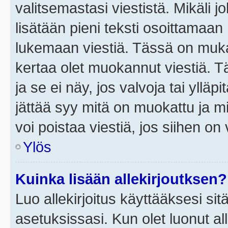
valitsemastasi viestistä. Mikäli jo
lisätään pieni teksti osoittama
lukemaan viestiä. Tässä on mu
kertaa olet muokannut viestiä. Tä
ja se ei näy, jos valvoja tai yllä
jättää syy mitä on muokattu ja mi
voi poistaa viestiä, jos siihen on 
Ylös
Kuinka lisään allekirjoutksen?
Luo allekirjoitus käyttääksesi si
asetuksissasi. Kun olet luonut all