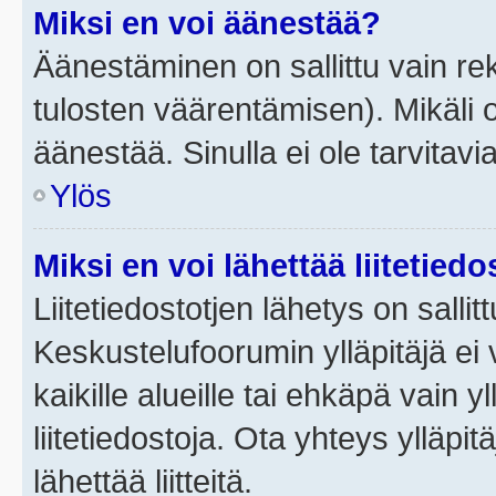
Miksi en voi äänestää?
Äänestäminen on sallittu vain rek
tulosten väärentämisen). Mikäli ol
äänestää. Sinulla ei ole tarvitavi
Ylös
Miksi en voi lähettää liitetied
Liitetiedostotjen lähetys on sallit
Keskustelufoorumin ylläpitäjä ei v
kaikille alueille tai ehkäpä vain 
liitetiedostoja. Ota yhteys ylläpit
lähettää liitteitä.