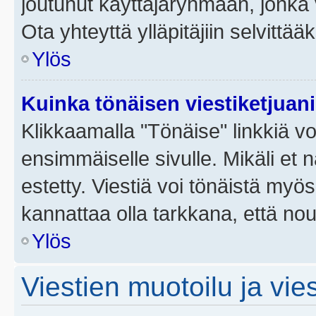
joutunut käyttäjäryhmään, jonka v
Ota yhteyttä ylläpitäjiin selvittää
Ylös
Kuinka tönäisen viestiketjuan
Klikkaamalla "Tönäise" linkkiä voi
ensimmäiselle sivulle. Mikäli et 
estetty. Viestiä voi tönäistä myös
kannattaa olla tarkkana, että no
Ylös
Viestien muotoilu ja vies