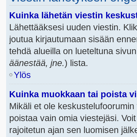
Kuinka lähetän viestin keskus
Lähettääksesi uuden viestin. Kl
joutua kirjautumaan sisään ennen 
tehdä alueilla on lueteltuna sivun
äänestää, jne.
) lista.
Ylös
Kuinka muokkaan tai poista vi
Mikäli et ole keskustelufoorumin y
poistaa vain omia viestejäsi. Voi
rajoitetun ajan sen luomisen jäl