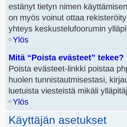
estänyt tietyn nimen käyttämisen
on myös voinut ottaa rekisteröi
yhteys keskustelufoorumin ylläpit
Ylös
Mitä “Poista evästeet” tekee?
Poista evästeet-linkki poistaa p
huolen tunnistautmisestasi, kirja
luetuista viesteistä mikäli ylläpitä
Ylös
Käyttäjän asetukset