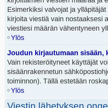
Esimerkiksi valvojat ja ylläpitäjä
kirjoita viestiä vain nostaakses
viestiesi määrän vähentyneen yl
Ylös
Joudun kirjautumaan sisään, k
Vain rekisteröityneet käyttäjät v
sisäänrakennetun sähköpostiohjel
toiminnon). Tällä estetään roskap
Ylös
Viestin lähetyksen ong