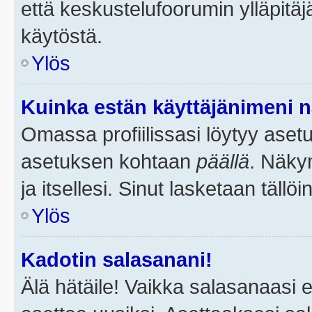
että keskustelufoorumin ylläpitä
käytöstä.
Ylös
Kuinka estän käyttäjänimeni n
Omassa profiilissasi löytyy aset
asetuksen kohtaan
päällä
. Näkym
ja itsellesi. Sinut lasketaan tällö
Ylös
Kadotin salasanani!
Älä hätäile! Vaikka salasanaasi 