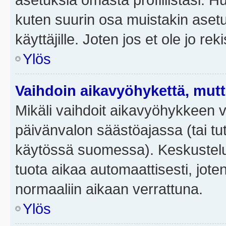
kuten suurin osa muistakin asetuks
käyttäjille. Joten jos et ole jo rek
Ylös
Vaihdoin aikavyöhykettä, mutta 
Mikäli vaihdoit aikavyöhykkeen 
päivänvalon säästöajassa (tai tut
käytössä suomessa). Keskusteluf
tuota aikaa automaattisesti, joten
normaaliin aikaan verrattuna.
Ylös