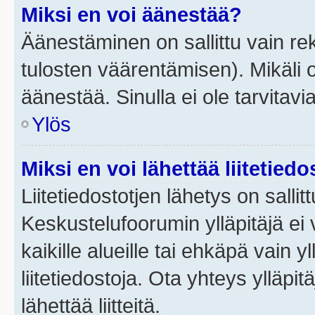
Miksi en voi äänestää?
Äänestäminen on sallittu vain rek
tulosten väärentämisen). Mikäli ol
äänestää. Sinulla ei ole tarvitavi
Ylös
Miksi en voi lähettää liitetied
Liitetiedostotjen lähetys on sallit
Keskustelufoorumin ylläpitäjä ei v
kaikille alueille tai ehkäpä vain 
liitetiedostoja. Ota yhteys ylläpit
lähettää liitteitä.