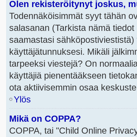
Olen rekisteröitynyt joskus, 
Todennäköisimmät syyt tähän ova
salasanan (Tarkista nämä tiedot
saamastasi sähköpostiviestistä) t
käyttäjätunnuksesi. Mikäli jälkim
tarpeeksi viestejä? On normaalia, 
käyttäjiä pienentääkseen tietoka
ota aktiivisemmin osaa keskustel
Ylös
Mikä on COPPA?
COPPA, tai "Child Online Privac