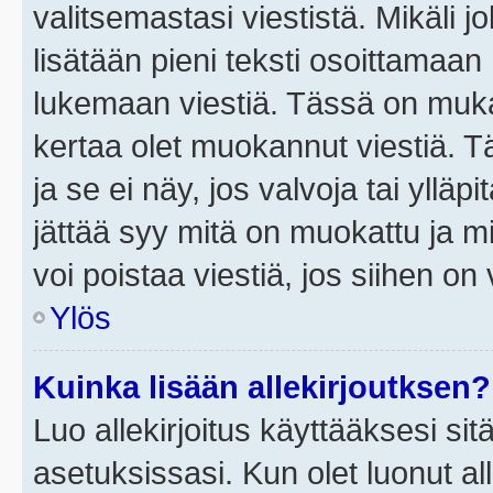
valitsemastasi viestistä. Mikäli jo
lisätään pieni teksti osoittama
lukemaan viestiä. Tässä on mu
kertaa olet muokannut viestiä. Tä
ja se ei näy, jos valvoja tai yllä
jättää syy mitä on muokattu ja mi
voi poistaa viestiä, jos siihen on 
Ylös
Kuinka lisään allekirjoutksen?
Luo allekirjoitus käyttääksesi si
asetuksissasi. Kun olet luonut all