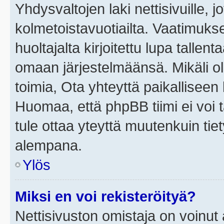
Yhdysvaltojen laki nettisivuille, j
kolmetoistavuotiailta. Vaatimuk
huoltajalta kirjoitettu lupa tallen
omaan järjestelmäänsä. Mikäli o
toimia, Ota yhteyttä paikallisee
Huomaa, että phpBB tiimi ei voi t
tule ottaa yteyttä muutenkuin tiet
alempana.
Ylös
Miksi en voi rekisteröityä?
Nettisivuston omistaja on voinut a