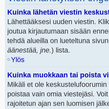
Kuinka lähetän viestin keskus
Lähettääksesi uuden viestin. Kl
joutua kirjautumaan sisään ennen 
tehdä alueilla on lueteltuna sivun
äänestää, jne.
) lista.
Ylös
Kuinka muokkaan tai poista vi
Mikäli et ole keskustelufoorumin y
poistaa vain omia viestejäsi. Voi
rajoitetun ajan sen luomisen jäl