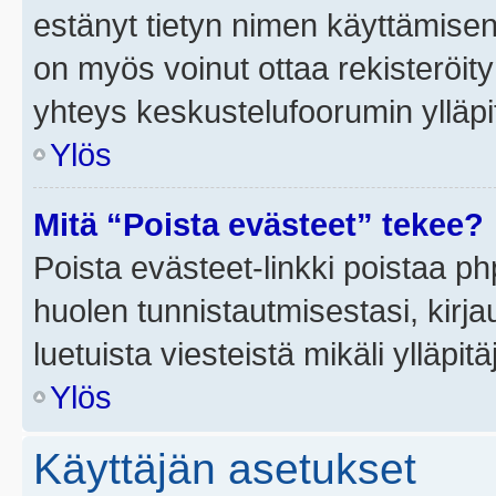
estänyt tietyn nimen käyttämisen
on myös voinut ottaa rekisteröi
yhteys keskustelufoorumin ylläpit
Ylös
Mitä “Poista evästeet” tekee?
Poista evästeet-linkki poistaa p
huolen tunnistautmisestasi, kirja
luetuista viesteistä mikäli ylläpitä
Ylös
Käyttäjän asetukset