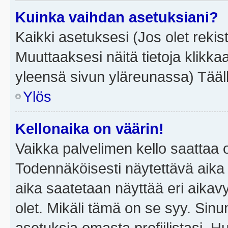
Kuinka vaihdan asetuksiani?
Kaikki asetuksesi (Jos olet rekist
Muuttaaksesi näitä tietoja klikka
yleensä sivun yläreunassa) Tääll
Ylös
Kellonaika on väärin!
Vaikka palvelimen kello saattaa 
Todennäköisesti näytettävä aika
aika saatetaan näyttää eri aika
olet. Mikäli tämä on se syy. Si
asetuksia omasta profiilistasi. 