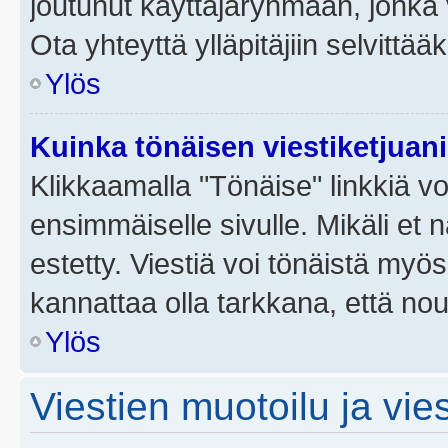
joutunut käyttäjäryhmään, jonka v
Ota yhteyttä ylläpitäjiin selvittää
Ylös
Kuinka tönäisen viestiketjuan
Klikkaamalla "Tönäise" linkkiä voi
ensimmäiselle sivulle. Mikäli et 
estetty. Viestiä voi tönäistä myös
kannattaa olla tarkkana, että no
Ylös
Viestien muotoilu ja vies