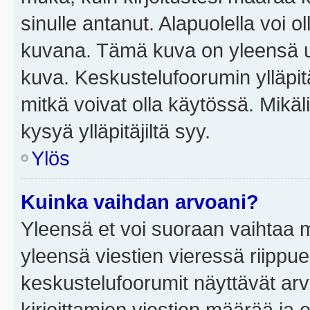
sinulle antanut. Alapuolella voi 
kuvana. Tämä kuva on yleensä un
kuva. Keskustelufoorumin ylläpit
mitkä voivat olla käytössä. Mikäl
kysyä ylläpitäjiltä syy.
Ylös
Kuinka vaihdan arvoani?
Yleensä et voi suoraan vaihtaa 
yleensä viestien vieressä riippu
keskustelufoorumit näyttävät ar
kirjoittamien viestien määrää ja er