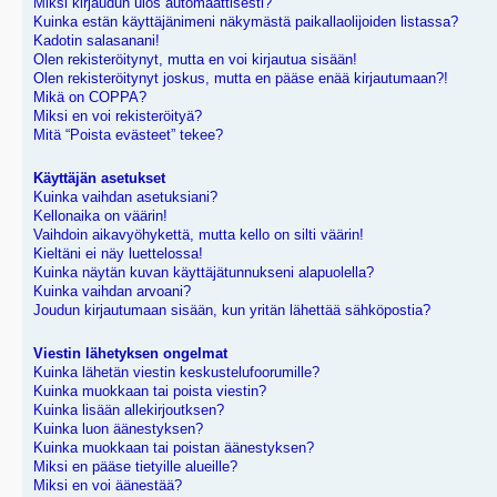
Miksi kirjaudun ulos automaattisesti?
Kuinka estän käyttäjänimeni näkymästä paikallaolijoiden listassa?
Kadotin salasanani!
Olen rekisteröitynyt, mutta en voi kirjautua sisään!
Olen rekisteröitynyt joskus, mutta en pääse enää kirjautumaan?!
Mikä on COPPA?
Miksi en voi rekisteröityä?
Mitä “Poista evästeet” tekee?
Käyttäjän asetukset
Kuinka vaihdan asetuksiani?
Kellonaika on väärin!
Vaihdoin aikavyöhykettä, mutta kello on silti väärin!
Kieltäni ei näy luettelossa!
Kuinka näytän kuvan käyttäjätunnukseni alapuolella?
Kuinka vaihdan arvoani?
Joudun kirjautumaan sisään, kun yritän lähettää sähköpostia?
Viestin lähetyksen ongelmat
Kuinka lähetän viestin keskustelufoorumille?
Kuinka muokkaan tai poista viestin?
Kuinka lisään allekirjoutksen?
Kuinka luon äänestyksen?
Kuinka muokkaan tai poistan äänestyksen?
Miksi en pääse tietyille alueille?
Miksi en voi äänestää?