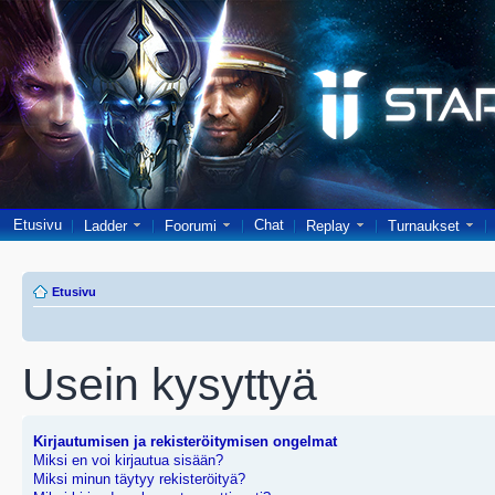
Etusivu
Chat
Ladder
Foorumi
Replay
Turnaukset
Etusivu
Usein kysyttyä
Kirjautumisen ja rekisteröitymisen ongelmat
Miksi en voi kirjautua sisään?
Miksi minun täytyy rekisteröityä?