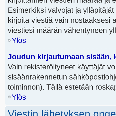
Esimerkiksi valvojat ja ylläpitäjä
kirjoita viestiä vain nostaakses
viestiesi määrän vähentyneen yl
Ylös
Joudun kirjautumaan sisään, k
Vain rekisteröityneet käyttäjät v
sisäänrakennetun sähköpostiohjel
toiminnon). Tällä estetään roskap
Ylös
Viestin lähetyksen ong