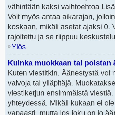
vähintään kaksi vaihtoehtoa Lisää
Voit myös antaa aikarajan, jolloi
koskaan, mikäli asetat ajaksi 0.
rajoitettu ja se riippuu keskustel
Ylös
Kuinka muokkaan tai poistan
Kuten viestitkin. Äänestystä voi
valvoja tai ylläpitäjä. Muokatak
viestiketjun ensimmäistä viestiä
yhteydessä. Mikäli kukaan ei ol
vapaasti, mutta jos joku on jo ä