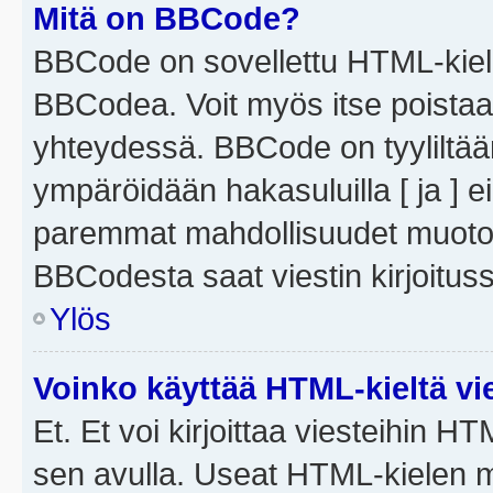
Mitä on BBCode?
BBCode on sovellettu HTML-kieles
BBCodea. Voit myös itse poistaa
yhteydessä. BBCode on tyyliltään
ympäröidään hakasuluilla [ ja ] e
paremmat mahdollisuudet muotoill
BBCodesta saat viestin kirjoituss
Ylös
Voinko käyttää HTML-kieltä vi
Et. Et voi kirjoittaa viesteihin H
sen avulla. Useat HTML-kielen m