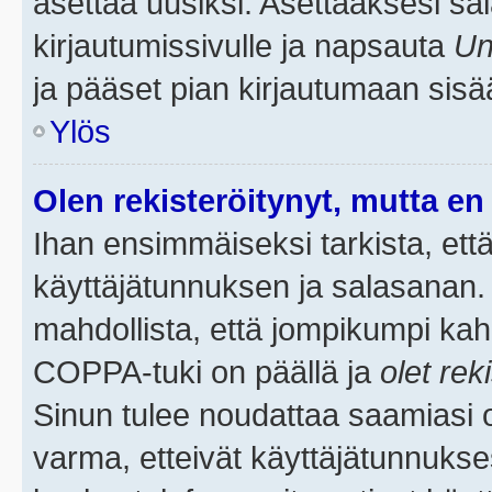
asettaa uusiksi. Asettaaksesi s
kirjautumissivulle ja napsauta
Un
ja pääset pian kirjautumaan sisä
Ylös
Olen rekisteröitynyt, mutta en 
Ihan ensimmäiseksi tarkista, että
käyttäjätunnuksen ja salasanan.
mahdollista, että jompikumpi kah
COPPA-tuki on päällä ja
olet rek
Sinun tulee noudattaa saamiasi oh
varma, etteivät käyttäjätunnukse