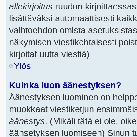
allekirjoitus
ruudun kirjoittaessasi
lisättäväksi automaattisesti kaikk
vaihtoehdon omista asetuksistasi.
näkymisen viestikohtaisesti poist
kirjoitat uutta viestiä)
Ylös
Kuinka luon äänestyksen?
Äänestyksen luominen on helppoa.
muokkaat viestiketjun ensimmäis
äänestys
. (Mikäli tätä ei ole. oik
äänsetyksen luomiseen) Sinun tu