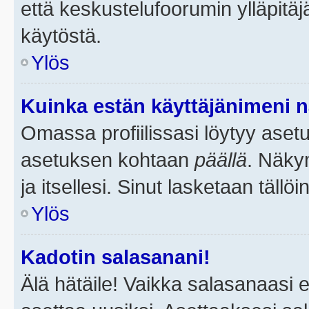
että keskustelufoorumin ylläpitä
käytöstä.
Ylös
Kuinka estän käyttäjänimeni n
Omassa profiilissasi löytyy aset
asetuksen kohtaan
päällä
. Näkym
ja itsellesi. Sinut lasketaan tällö
Ylös
Kadotin salasanani!
Älä hätäile! Vaikka salasanaasi 