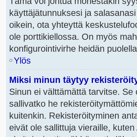
Tämä voi johtua monestakin syyst
käyttäjätunnuksesi ja salasanasi 
oikein, ota yhteyttä keskustelufo
ole porttikiellossa. On myös mahdo
konfigurointivirhe heidän puolella
Ylös
Miksi minun täytyy rekisteröit
Sinun ei välttämättä tarvitse. Se 
sallivatko he rekisteröitymättömi
kuitenkin. Rekisteröityminen anta
eivät ole sallittuja vieraille, ku