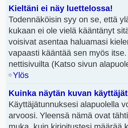
Kieltäni ei näy luettelossa!
Todennäköisin syy on se, että yläp
kukaan ei ole vielä kääntänyt sitä 
voisivat asentaa haluamasi kiele
vapaasti kääntää sen myös itse.
nettisivuilta (Katso sivun alapuole
Ylös
Kuinka näytän kuvan käyttäjä
Käyttäjätunnuksesi alapuolella vo
arvoosi. Yleensä nämä ovat tähtiä 
muka, kuin kirjoitustesi määrää 