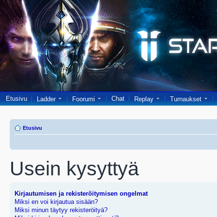
Etusivu
Chat
Ladder
Foorumi
Replay
Turnaukset
Etusivu
Usein kysyttyä
Kirjautumisen ja rekisteröitymisen ongelmat
Miksi en voi kirjautua sisään?
Miksi minun täytyy rekisteröityä?