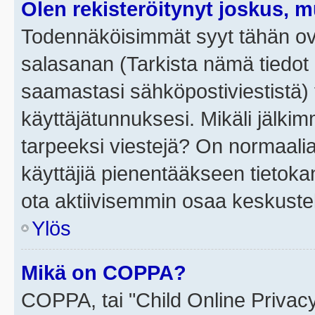
Olen rekisteröitynyt joskus, 
Todennäköisimmät syyt tähän ova
salasanan (Tarkista nämä tiedot
saamastasi sähköpostiviestistä) t
käyttäjätunnuksesi. Mikäli jälkim
tarpeeksi viestejä? On normaalia, 
käyttäjiä pienentääkseen tietoka
ota aktiivisemmin osaa keskustel
Ylös
Mikä on COPPA?
COPPA, tai "Child Online Privac