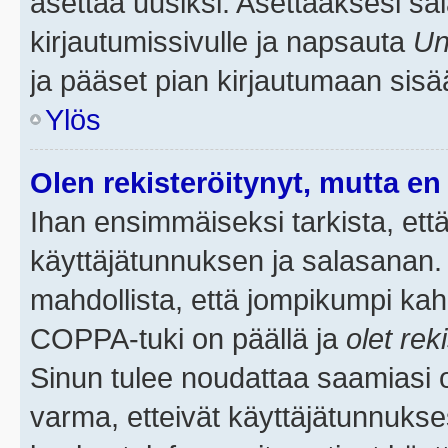
asettaa uusiksi. Asettaaksesi s
kirjautumissivulle ja napsauta
Un
ja pääset pian kirjautumaan sisä
Ylös
Olen rekisteröitynyt, mutta en 
Ihan ensimmäiseksi tarkista, että
käyttäjätunnuksen ja salasanan.
mahdollista, että jompikumpi kah
COPPA-tuki on päällä ja
olet rek
Sinun tulee noudattaa saamiasi oh
varma, etteivät käyttäjätunnukse