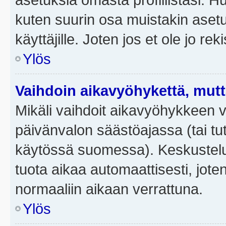
kuten suurin osa muistakin asetuks
käyttäjille. Joten jos et ole jo rek
Ylös
Vaihdoin aikavyöhykettä, mutta 
Mikäli vaihdoit aikavyöhykkeen 
päivänvalon säästöajassa (tai tut
käytössä suomessa). Keskusteluf
tuota aikaa automaattisesti, joten
normaaliin aikaan verrattuna.
Ylös