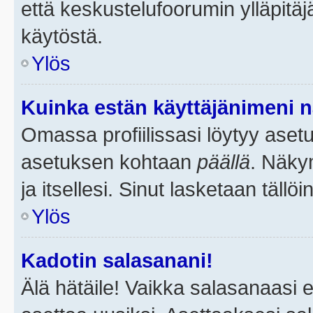
että keskustelufoorumin ylläpitä
käytöstä.
Ylös
Kuinka estän käyttäjänimeni n
Omassa profiilissasi löytyy aset
asetuksen kohtaan
päällä
. Näkym
ja itsellesi. Sinut lasketaan tällö
Ylös
Kadotin salasanani!
Älä hätäile! Vaikka salasanaasi 