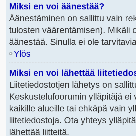
Miksi en voi äänestää?
Äänestäminen on sallittu vain rek
tulosten väärentämisen). Mikäli ol
äänestää. Sinulla ei ole tarvitavi
Ylös
Miksi en voi lähettää liitetied
Liitetiedostotjen lähetys on sallit
Keskustelufoorumin ylläpitäjä ei v
kaikille alueille tai ehkäpä vain 
liitetiedostoja. Ota yhteys ylläpit
lähettää liitteitä.