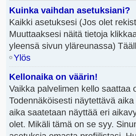
Kuinka vaihdan asetuksiani?
Kaikki asetuksesi (Jos olet rekist
Muuttaaksesi näitä tietoja klikka
yleensä sivun yläreunassa) Tääll
Ylös
Kellonaika on väärin!
Vaikka palvelimen kello saattaa 
Todennäköisesti näytettävä aika
aika saatetaan näyttää eri aika
olet. Mikäli tämä on se syy. Si
asetuksia omasta profiilistasi. 