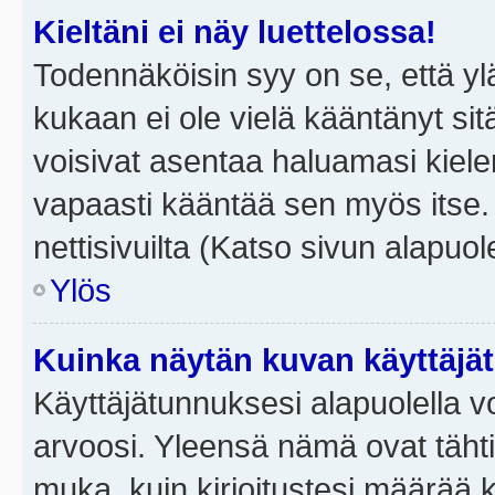
Kieltäni ei näy luettelossa!
Todennäköisin syy on se, että yläp
kukaan ei ole vielä kääntänyt sitä 
voisivat asentaa haluamasi kiele
vapaasti kääntää sen myös itse.
nettisivuilta (Katso sivun alapuole
Ylös
Kuinka näytän kuvan käyttäjä
Käyttäjätunnuksesi alapuolella vo
arvoosi. Yleensä nämä ovat tähtiä 
muka, kuin kirjoitustesi määrää 