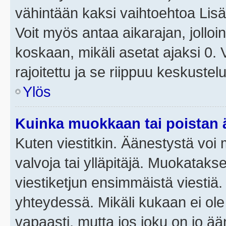
vähintään kaksi vaihtoehtoa Lisää
Voit myös antaa aikarajan, jolloi
koskaan, mikäli asetat ajaksi 0.
rajoitettu ja se riippuu keskustel
Ylös
Kuinka muokkaan tai poistan
Kuten viestitkin. Äänestystä voi
valvoja tai ylläpitäjä. Muokatak
viestiketjun ensimmäistä viestiä
yhteydessä. Mikäli kukaan ei ol
vapaasti, mutta jos joku on jo ä