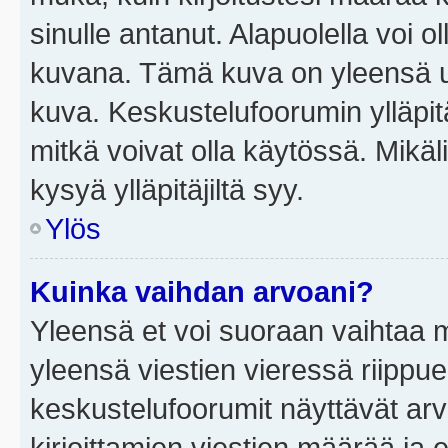
sinulle antanut. Alapuolella voi 
kuvana. Tämä kuva on yleensä un
kuva. Keskustelufoorumin ylläpit
mitkä voivat olla käytössä. Mikäl
kysyä ylläpitäjiltä syy.
Ylös
Kuinka vaihdan arvoani?
Yleensä et voi suoraan vaihtaa 
yleensä viestien vieressä riippu
keskustelufoorumit näyttävät ar
kirjoittamien viestien määrää ja er