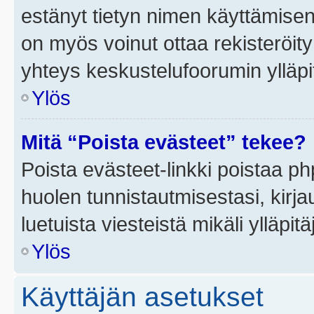
estänyt tietyn nimen käyttämisen
on myös voinut ottaa rekisteröi
yhteys keskustelufoorumin ylläpit
Ylös
Mitä “Poista evästeet” tekee?
Poista evästeet-linkki poistaa p
huolen tunnistautmisestasi, kirja
luetuista viesteistä mikäli ylläpitä
Ylös
Käyttäjän asetukset