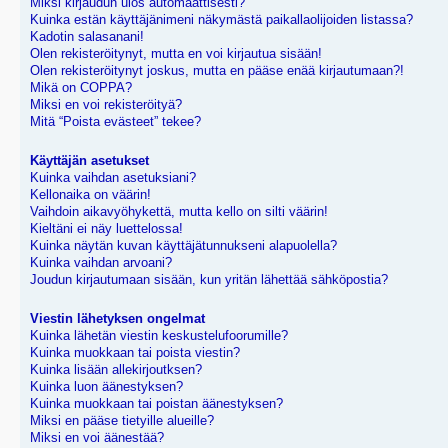
Miksi kirjaudun ulos automaattisesti?
Kuinka estän käyttäjänimeni näkymästä paikallaolijoiden listassa?
Kadotin salasanani!
Olen rekisteröitynyt, mutta en voi kirjautua sisään!
Olen rekisteröitynyt joskus, mutta en pääse enää kirjautumaan?!
Mikä on COPPA?
Miksi en voi rekisteröityä?
Mitä “Poista evästeet” tekee?
Käyttäjän asetukset
Kuinka vaihdan asetuksiani?
Kellonaika on väärin!
Vaihdoin aikavyöhykettä, mutta kello on silti väärin!
Kieltäni ei näy luettelossa!
Kuinka näytän kuvan käyttäjätunnukseni alapuolella?
Kuinka vaihdan arvoani?
Joudun kirjautumaan sisään, kun yritän lähettää sähköpostia?
Viestin lähetyksen ongelmat
Kuinka lähetän viestin keskustelufoorumille?
Kuinka muokkaan tai poista viestin?
Kuinka lisään allekirjoutksen?
Kuinka luon äänestyksen?
Kuinka muokkaan tai poistan äänestyksen?
Miksi en pääse tietyille alueille?
Miksi en voi äänestää?