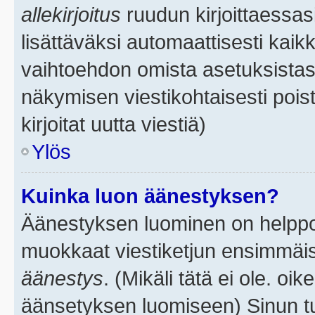
allekirjoitus
ruudun kirjoittaessasi
lisättäväksi automaattisesti kaikk
vaihtoehdon omista asetuksistasi.
näkymisen viestikohtaisesti poist
kirjoitat uutta viestiä)
Ylös
Kuinka luon äänestyksen?
Äänestyksen luominen on helppoa.
muokkaat viestiketjun ensimmäis
äänestys
. (Mikäli tätä ei ole. oik
äänsetyksen luomiseen) Sinun tu