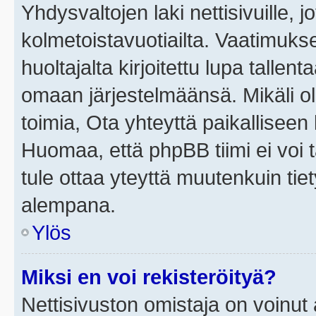
Yhdysvaltojen laki nettisivuille, j
kolmetoistavuotiailta. Vaatimuk
huoltajalta kirjoitettu lupa tallen
omaan järjestelmäänsä. Mikäli o
toimia, Ota yhteyttä paikallisee
Huomaa, että phpBB tiimi ei voi t
tule ottaa yteyttä muutenkuin tiet
alempana.
Ylös
Miksi en voi rekisteröityä?
Nettisivuston omistaja on voinut a