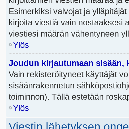
Esimerkiksi valvojat ja ylläpitäjä
kirjoita viestiä vain nostaakses
viestiesi määrän vähentyneen yl
Ylös
Joudun kirjautumaan sisään, k
Vain rekisteröityneet käyttäjät v
sisäänrakennetun sähköpostiohjel
toiminnon). Tällä estetään roskap
Ylös
Viestin lähetyksen ong