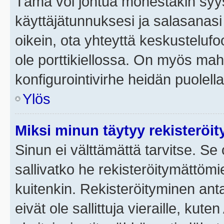
Tämä voi johtua monestakin syyst
käyttäjätunnuksesi ja salasanasi 
oikein, ota yhteyttä keskustelufo
ole porttikiellossa. On myös mahdo
konfigurointivirhe heidän puolella
Ylös
Miksi minun täytyy rekisteröit
Sinun ei välttämättä tarvitse. Se 
sallivatko he rekisteröitymättömi
kuitenkin. Rekisteröityminen anta
eivät ole sallittuja vieraille, ku