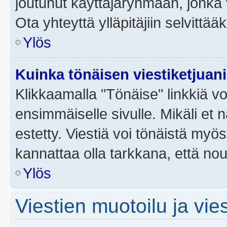
joutunut käyttäjäryhmään, jonka v
Ota yhteyttä ylläpitäjiin selvittää
Ylös
Kuinka tönäisen viestiketjuan
Klikkaamalla "Tönäise" linkkiä voi
ensimmäiselle sivulle. Mikäli et 
estetty. Viestiä voi tönäistä myös
kannattaa olla tarkkana, että no
Ylös
Viestien muotoilu ja vies