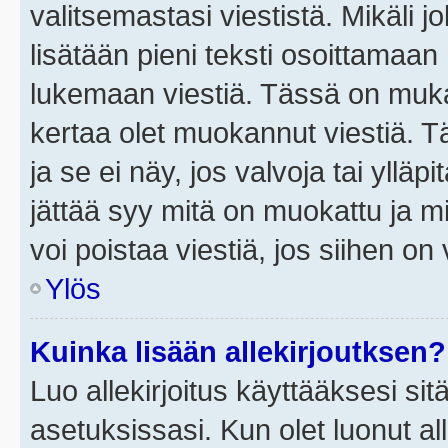
valitsemastasi viestistä. Mikäli jo
lisätään pieni teksti osoittama
lukemaan viestiä. Tässä on mu
kertaa olet muokannut viestiä. Tä
ja se ei näy, jos valvoja tai yllä
jättää syy mitä on muokattu ja mi
voi poistaa viestiä, jos siihen on 
Ylös
Kuinka lisään allekirjoutksen?
Luo allekirjoitus käyttääksesi si
asetuksissasi. Kun olet luonut all