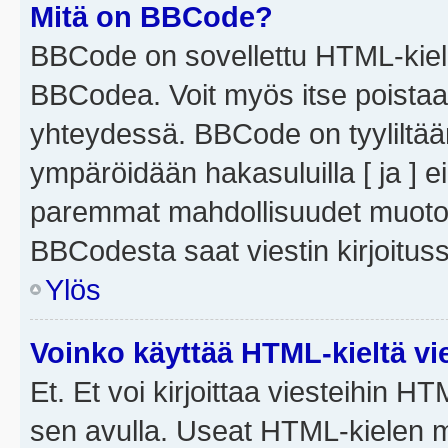
Mitä on BBCode?
BBCode on sovellettu HTML-kieles
BBCodea. Voit myös itse poistaa
yhteydessä. BBCode on tyyliltään
ympäröidään hakasuluilla [ ja ] e
paremmat mahdollisuudet muotoill
BBCodesta saat viestin kirjoituss
Ylös
Voinko käyttää HTML-kieltä vi
Et. Et voi kirjoittaa viesteihin H
sen avulla. Useat HTML-kielen m