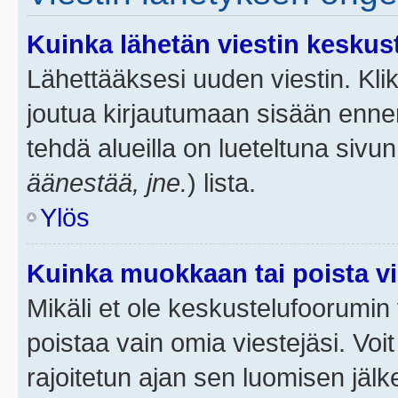
Kuinka lähetän viestin keskus
Lähettääksesi uuden viestin. Kl
joutua kirjautumaan sisään ennen 
tehdä alueilla on lueteltuna sivun
äänestää, jne.
) lista.
Ylös
Kuinka muokkaan tai poista vi
Mikäli et ole keskustelufoorumin y
poistaa vain omia viestejäsi. Voi
rajoitetun ajan sen luomisen jäl