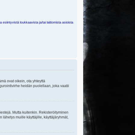
 esiintyvistä loukkaavista ja/tai laittomista asioista
ämä ovat oikein, ota yhteyttä
gurointivirhe heidän puolellaan, joka vaatii
viestejä. Mutta kuitenkin. Rekisteröityminen
n lähetys muille käyttäjille, käyttäjäryhmät,