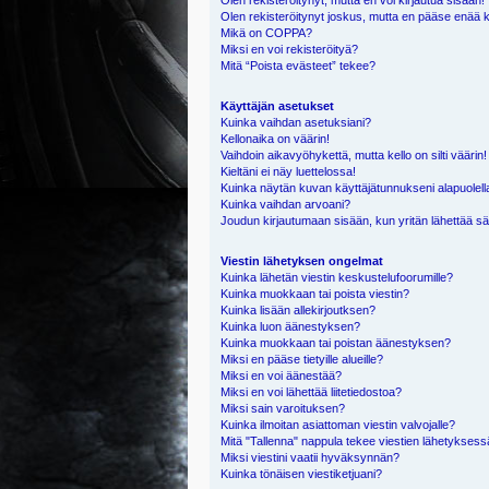
Olen rekisteröitynyt, mutta en voi kirjautua sisään!
Olen rekisteröitynyt joskus, mutta en pääse enää 
Mikä on COPPA?
Miksi en voi rekisteröityä?
Mitä “Poista evästeet” tekee?
Käyttäjän asetukset
Kuinka vaihdan asetuksiani?
Kellonaika on väärin!
Vaihdoin aikavyöhykettä, mutta kello on silti väärin!
Kieltäni ei näy luettelossa!
Kuinka näytän kuvan käyttäjätunnukseni alapuolell
Kuinka vaihdan arvoani?
Joudun kirjautumaan sisään, kun yritän lähettää s
Viestin lähetyksen ongelmat
Kuinka lähetän viestin keskustelufoorumille?
Kuinka muokkaan tai poista viestin?
Kuinka lisään allekirjoutksen?
Kuinka luon äänestyksen?
Kuinka muokkaan tai poistan äänestyksen?
Miksi en pääse tietyille alueille?
Miksi en voi äänestää?
Miksi en voi lähettää liitetiedostoa?
Miksi sain varoituksen?
Kuinka ilmoitan asiattoman viestin valvojalle?
Mitä "Tallenna" nappula tekee viestien lähetykses
Miksi viestini vaatii hyväksynnän?
Kuinka tönäisen viestiketjuani?