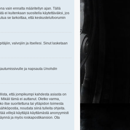
na vain ennalta määritellyn ajan. Tällä
tä ei kuitenkaan suositella käytettäväksi, jos
uutua se tarkoittaa, että keskustelufoorumin
itäjiin, valvojiin ja itsellesi. Sinut lasketaan
rjautumissivulle ja napsauta
Unohdin
lista, että jompikumpi kahdesta asiasta on
 Mikäli tämä ei auttanut. Oletko varma,
ko itse suoritettuna tai ylläpidon toimesta
sähköpostia, noudata siinä tulleita ohjeita.
ntää
villejä
käyttäjiä käyttämästä anonyymisti
e täynnä ja myös roskapostikansion. Ota