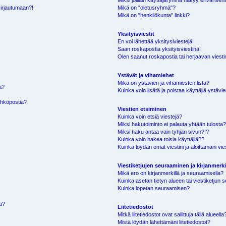
Miksi joillain käyttäjäryhmä näkyy erivärisen
kirjautumaan?!
Mikä on "oletusryhmä"?
Mikä on "henkilökunta" linkki?
Yksityisviestit
En voi lähettää yksitysiviestejä!
Saan roskapostia yksityisviestinä!
Olen saanut roskapostia tai herjaavan viestin
Ystävät ja vihamiehet
Mikä on ystävien ja vihamiesten lista?
a?
Kuinka voin lisätä ja poistaa käyttäjiä ystävie
ähköpostia?
Viestien etsiminen
Kuinka voin etsiä viestejä?
Miksi hakutoiminto ei palauta yhtään tulosta
Miksi haku antaa vain tyhjän sivun?!?
Kuinka voin hakea toisia käyttäjiä??
Kuinka löydän omat viestini ja aloittamani vie
Viestiketjujen seuraaminen ja kirjanmerki
Mikä ero on kirjanmerkillä ja seuraamisella?
Kuinka asetan tietyn alueen tai viestiketjun
Kuinka lopetan seuraamisen?
sä?
Liitetiedostot
Mitkä liitetiedostot ovat sallittuja tällä alueella
Mistä löydän lähettämäni liitetiedostot?