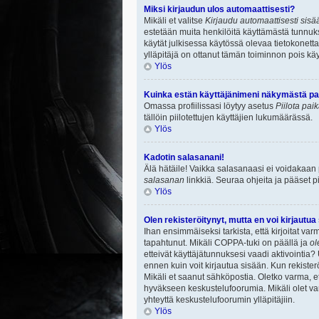
Miksi kirjaudun ulos automaattisesti?
Mikäli et valitse
Kirjaudu automaattisesti sisää
estetään muita henkilöitä käyttämästä tunnuksi
käytät julkisessa käytössä olevaa tietokonetta.
ylläpitäjä on ottanut tämän toiminnon pois käy
Ylös
Kuinka estän käyttäjänimeni näkymästä paik
Omassa profiilissasi löytyy asetus
Piilota pai
tällöin piilotettujen käyttäjien lukumäärässä.
Ylös
Kadotin salasanani!
Älä hätäile! Vaikka salasanaasi ei voidakaan
salasanan
linkkiä. Seuraa ohjeita ja pääset 
Ylös
Olen rekisteröitynyt, mutta en voi kirjautua
Ihan ensimmäiseksi tarkista, että kirjoitat v
tapahtunut. Mikäli COPPA-tuki on päällä ja
ol
etteivät käyttäjätunnuksesi vaadi aktivointia? 
ennen kuin voit kirjautua sisään. Kun rekisterö
Mikäli et saanut sähköpostia. Oletko varma, 
hyväkseen keskustelufoorumia. Mikäli olet varm
yhteyttä keskustelufoorumin ylläpitäjiin.
Ylös