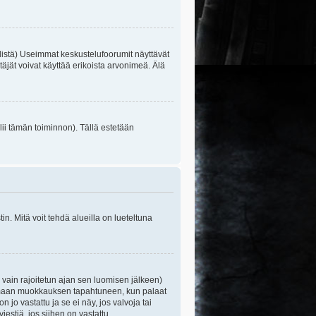
listä) Useimmat keskustelufoorumit näyttävät
itäjät voivat käyttää erikoista arvonimeä. Älä
lii tämän toiminnon). Tällä estetään
n. Mitä voit tehdä alueilla on lueteltuna
s vain rajoitetun ajan sen luomisen jälkeen)
ittamaan muokkauksen tapahtuneen, kun palaat
o vastattu ja se ei näy, jos valvoja tai
iestiä, jos siihen on vastattu.