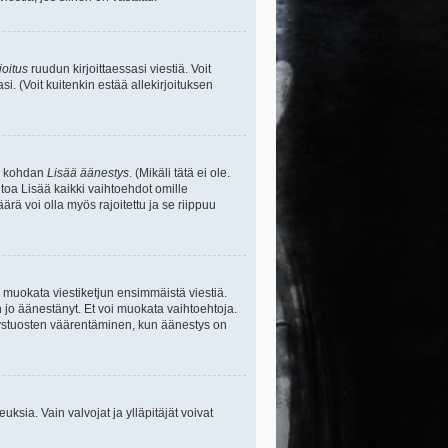
joitus
ruudun kirjoittaessasi viestiä. Voit
si. (Voit kuitenkin estää allekirjoituksen
sa kohdan
Lisää äänestys
. (Mikäli tätä ei ole.
toa Lisää kaikki vaihtoehdot omille
ärä voi olla myös rajoitettu ja se riippuu
y muokata viestiketjun ensimmäistä viestiä.
 jo äänestänyt. Et voi muokata vaihtoehtoja.
stystuosten väärentäminen, kun äänestys on
ikeuksia. Vain valvojat ja ylläpitäjät voivat