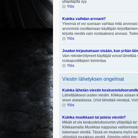
ylläpitäjiltä syy.
Ylös
Kuinka vaihdan arvoani?
Yleensä et voi suoraan vaihtaa mitä arvonasi 
arvonimiä osoittamaan käyttäjän kirjoittamien v
kirjoita viestiä vain nostaaksesi arvoasi. To
Ylös
Joudun kirjautumaan sisään, kun yritän lä
Vain rekisteröityneet käyttäjät voivat lähettä
roskapostittajien toimintaa.
Ylös
Viestin lähetyksen ongelmat
Kuinka lähetän viestin keskustelufoorumill
Lähettääksesi uuden viestin. Klikkaa asiaan k
sivun alalaidassa. (
Voit lähettää viestejä, Voi
Ylös
Kuinka muokkaan tai poista viestin?
Mikäli et ole keskustelufoorumin ylläpitäjä ta
Klikkaamalla
Muokkaa
nappulaa valitsemastas
lukemaan viestiä. Tässä on mukana myös lukumä
ylläpitäjä muokkaa viestiä. (Heidän pitää itse 