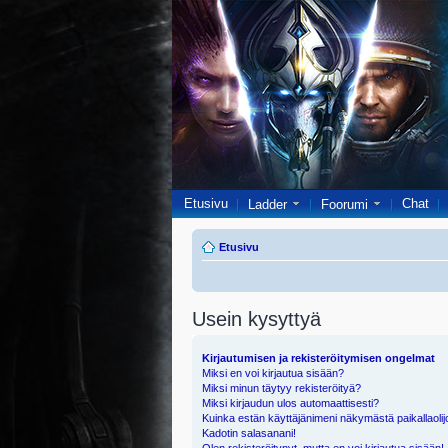
Etusivu
Chat
Ladder
Foorumi
Etusivu
Usein kysyttyä
Kirjautumisen ja rekisteröitymisen ongelmat
Miksi en voi kirjautua sisään?
Miksi minun täytyy rekisteröityä?
Miksi kirjaudun ulos automaattisesti?
Kuinka estän käyttäjänimeni näkymästä paikallaolij
Kadotin salasanani!