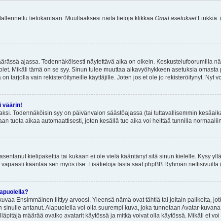
 tallennettu tietokantaan. Muuttaaksesi näitä tietoja klikkaa
Omat asetukset
Linkkiä.
äärässä ajassa. Todennäköisesti näytettävä aika on oikein. Keskustelufoorumilla nä
et. Mikäli tämä on se syy. Sinun tulee muuttaa aikavyöhykkeen asetuksia omasta p
 tarjolla vain rekisteröityneille käyttäjille. Joten jos et ole jo rekisteröitynyt. Nyt vo
i väärin!
aksi. Todennäköisin syy on päivänvalon säästöajassa (tai tuttavallisemmin kesäaika
n tuota aikaa automaattisesti, joten kesällä tuo aika voi heittää tunnilla normaalii
asentanut kielipakettia tai kukaan ei ole vielä kääntänyt sitä sinun kielelle. Kysy yll
 vapaasti kääntää sen myös itse. Lisätietoja tästä saat phpBB Ryhmän nettisivuilta 
apuolella?
uvaa Ensimmäinen liittyy arvoosi. Yleensä nämä ovat tähtiä tai joitain palikoita, jot
 sinulle antanut. Alapuolella voi olla suurempi kuva, joka tunnetaan Avatar-kuvana
äpitäjä määrää ovatko avatarit käytössä ja mitkä voivat olla käytössä. Mikäli et voi