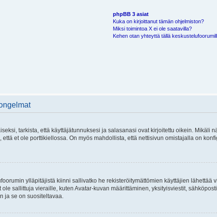
phpBB 3 asiat
Kuka on kirjoittanut tämän ohjelmiston?
Miksi toimintoa X ei ole saatavilla?
Kehen otan yhteyttä tällä keskustelufoorumilla
 ongelmat
si, tarkista, että käyttäjätunnuksesi ja salasanasi ovat kirjoitettu oikein. Mikäli n
että et ole porttikiellossa. On myös mahdollista, että nettisivun omistajalla on konfi
foorumin ylläpitäjistä kiinni sallivatko he rekisteröitymättömien käyttäjien lähettää 
 ole sallittuja vieraille, kuten Avatar-kuvan määrittäminen, yksityisviestit, sähköposti
n ja se on suositeltavaa.