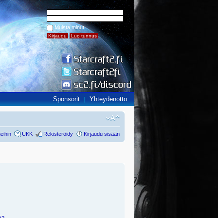
Muista minut
Sponsorit
Yhteydenotto
eihin
UKK
Rekisteröidy
Kirjaudu sisään