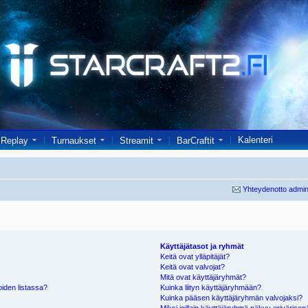
Kalenteri
Replay
Turnaukset
Streamit
BarCraftit
Yhteydenotto admin
Käyttäjätasot ja ryhmät
Keitä ovat ylläpitäjät?
Keitä ovat valvojat?
Mitä ovat käyttäjäryhmät?
oiden listassa?
Kuinka liityn käyttäjäryhmään?
Kuinka pääsen käyttäjäryhmän valvojaksi?