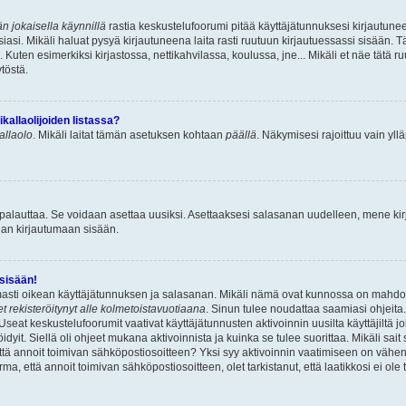
n jokaisella käynnillä
rastia keskustelufoorumi pitää käyttäjätunnuksesi kirjautunee
asi. Mikäli haluat pysyä kirjautuneena laita rasti ruutuun kirjautuessassi sisään. Tä
 Kuten esimerkiksi kirjastossa, nettikahvilassa, koulussa, jne... Mikäli et näe tätä r
töstä.
allaolijoiden listassa?
kallaolo
. Mikäli laitat tämän asetuksen kohtaan
päällä
. Näkymisesi rajoittuu vain ylläp
 palauttaa. Se voidaan asettaa uusiksi. Asettaaksesi salasanan uudelleen, mene ki
pian kirjautumaan sisään.
 sisään!
armasti oikean käyttäjätunnuksen ja salasanan. Mikäli nämä ovat kunnossa on mahdol
et rekisteröitynyt alle kolmetoistavuotiaana
. Sinun tulee noudattaa saamiasi ohjeita.
Useat keskustelufoorumit vaativat käyttäjätunnusten aktivoinnin uusilta käyttäjiltä jo
idyit. Siellä oli ohjeet mukana aktivoinnista ja kuinka se tulee suorittaa. Mikäli sait 
että annoit toimivan sähköpostiosoitteen? Yksi syy aktivoinnin vaatimiseen on vähe
a, että annoit toimivan sähköpostiosoitteen, olet tarkistanut, että laatikkosi ei ol