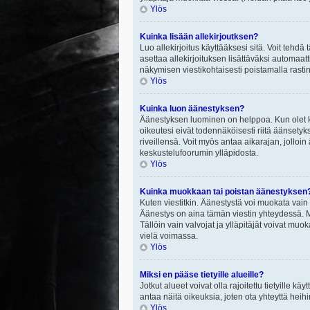
Ylös
Kuinka lisään allekirjoutksen?
Luo allekirjoitus käyttääksesi sitä. Voit tehdä
asettaa allekirjoituksen lisättäväksi automaatt
näkymisen viestikohtaisesti poistamalla rastin a
Ylös
Kuinka luon äänestyksen?
Äänestyksen luominen on helppoa. Kun olet ki
oikeutesi eivät todennäköisesti riitä äänsety
riveillensä. Voit myös antaa aikarajan, jolloin
keskustelufoorumin ylläpidosta.
Ylös
Kuinka muokkaan tai poistan äänestyksen
Kuten viestitkin. Äänestystä voi muokata vain
Äänestys on aina tämän viestin yhteydessä. Mi
Tällöin vain valvojat ja ylläpitäjät voivat 
vielä voimassa.
Ylös
Miksi en pääse tietyille alueille?
Jotkut alueet voivat olla rajoitettu tietyille käyt
antaa näitä oikeuksia, joten ota yhteyttä heihi
Ylös