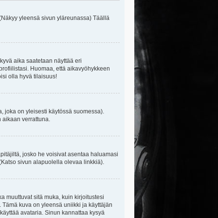
 (Näkyy yleensä sivun yläreunassa) Täällä
kyvä aika saatetaan näyttää eri
rofiilistasi. Huomaa, että aikavyöhykkeen
isi olla hyvä tilaisuus!
, joka on yleisesti käytössä suomessa).
n aikaan verrattuna.
äpitäjiltä, josko he voisivat asentaa haluamasi
(Katso sivun alapuolella olevaa linkkiä).
ka muuttuvat sitä muka, kuin kirjoitustesi
. Tämä kuva on yleensä uniikki ja käyttäjän
 käyttää avataria. Sinun kannattaa kysyä