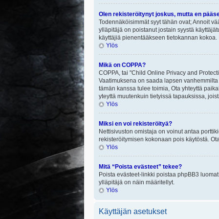
Olen rekisteröitynyt joskus, mutta en pääs
Todennäköisimmät syyt tähän ovat; Annoit vää
ylläpitäjä on poistanut jostain syystä käyttäjä
käyttäjiä pienentääkseen tietokannan kokoa. 
Ylös
Mikä on COPPA?
COPPA, tai "Child Online Privacy and Protectio
Vaatimuksena on saada lapsen vanhemmilta tai
tämän kanssa tulee toimia, Ota yhteyttä paika
yteyttä muutenkuin tietyissä tapauksissa, joi
Ylös
Miksi en voi rekisteröityä?
Nettisivuston omistaja on voinut antaa porttik
rekisteröitymisen kokonaan pois käytöstä. Ota
Ylös
Mitä “Poista evästeet” tekee?
Poista evästeet-linkki poistaa phpBB3 luomat e
ylläpitäjä on näin määritellyt.
Ylös
Käyttäjän asetukset