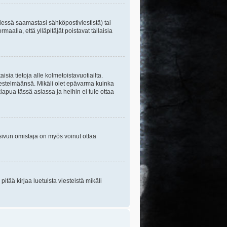
essä saamastasi sähköpostiviestistä) tai
maalia, että ylläpitäjät poistavat tällaisia
sia tietoja alle kolmetoistavuotiailta.
rjestelmäänsä. Mikäli olet epävarma kuinka
apua tässä asiassa ja heihin ei tule ottaa
tisivun omistaja on myös voinut ottaa
itää kirjaa luetuista viesteistä mikäli