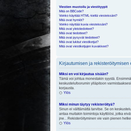
Viestien muotoilu ja viestityypit
Mitä on BBCode?
Voinko käyttää HTML-kieltä viesteissäni?
Mitä ovat hymiöt?
Voinko näyttää kuvia viesteissäni?
Mitä ovat yleistiedotteet?
Mitä ovat tiedotteet?
Mitä ovat pysyvät tiedotteet?
Mitä ovat lukitut viestiketjut?
Mitä ovat viestiketjujen kuvakkeet?
Kirjautumisen ja rekisteröitymisen
Miksi en voi kirjautua sisään?
Tämä voi johtua monestakin syystä. Ensimmäisek
keskustelufoorumin ylläpitoon varmistaaksesi, 
korjausta.
Ylös
Miksi minun täytyy rekisteröityä?
Sinun ei välttämättä tarvitse. Se on keskustelu
antaa muitakin toimintoja käyttöösi, jotka eivät
jne... Rekisteröityminen vie vain pienen hetke
Ylös