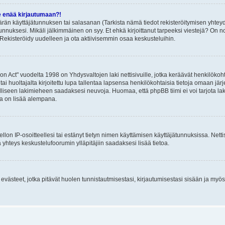
e enää kirjautumaan?!
rän käyttäjätunnuksen tai salasanan (Tarkista nämä tiedot rekisteröitymisen yhteyd
tunnuksesi. Mikäli jälkimmäinen on syy. Et ehkä kirjoittanut tarpeeksi viestejä? On nor
Rekisteröidy uudelleen ja ota aktiivisemmin osaa keskusteluihin.
n Act" vuodelta 1998 on Yhdysvaltojen laki nettisivuille, jotka keräävät henkilökohtai
 huoltajalta kirjoitettu lupa tallentaa lapsensa henkilökohtaisia tietoja omaan jä
lliseen lakimieheen saadaksesi neuvoja. Huomaa, että phpBB tiimi ei voi tarjota laki
sta on lisää alempana.
iellon IP-osoitteellesi tai estänyt tietyn nimen käyttämisen käyttäjätunnuksissa. Net
 yhteys keskustelufoorumin ylläpitäjiin saadaksesi lisää tietoa.
västeet, jotka pitävät huolen tunnistautmisestasi, kirjautumisestasi sisään ja myös p