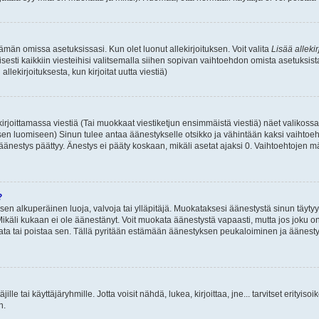
 tämän omissa asetuksissasi. Kun olet luonut allekirjoituksen. Voit valita
Lisää allekir
isesti kaikkiin viesteihisi valitsemalla siihen sopivan vaihtoehdon omista asetuksista
llekirjoituksesta, kun kirjoitat uutta viestiä)
rjoittamassa viestiä (Tai muokkaat viestiketjun ensimmäistä viestiä) näet valikos
ksen luomiseen) Sinun tulee antaa äänestykselle otsikko ja vähintään kaksi vaihtoeh
 äänestys päättyy. Änestys ei pääty koskaan, mikäli asetat ajaksi 0. Vaihtoehtojen mä
?
 sen alkuperäinen luoja, valvoja tai ylläpitäjä. Muokataksesi äänestystä sinun täyty
käli kukaan ei ole äänestänyt. Voit muokata äänestystä vapaasti, mutta jos joku on
muokata tai poistaa sen. Tällä pyritään estämään äänestyksen peukaloiminen ja ääne
täjille tai käyttäjäryhmille. Jotta voisit nähdä, lukea, kirjoittaa, jne... tarvitset erityiso
n.