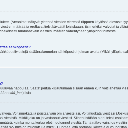
lukee. (Arvonimet näkyvät yleensä viestien vieressä riippuen käytössä olevasta tyy
iestien määrää ja erottavat tietyt käyttäjät toisistaaan. Esimerkiksi valvojat ja ylläp
dennäköisesti huomaat vain viestiesi määrän vähentyneen ylläpidon toimesta.
hettää sähköpostia?
ä sähköpostiviestejä sisäänrakennetun sähköpostiohjelman avulla (Mikäli ylläpito sal
e?
uuluvaa nappulaa. Saatat joutua kirjautumaan sisään ennen kuin voit lähettää viesti
t äänestää, jne.
) lista.
i valvoja. Voit muokata ja poistaa vain omia viestejäsi. Voit muokata viestiäsi (Josku
i viestistä. Mikäli joku on jo vastannut viestiisi. Siihen lisätään pieni teksti oso
ärä, kuinka monta kertaa olet muokannut viestiä. Tämä näkyy vain, jos viestiin on j
jättää syy mitä on muokattu ja miksi). Huomaa, että normaali käyttäjä ei voi poistaa v