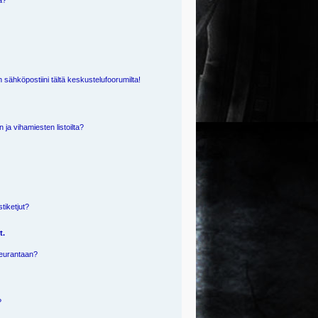
ä?
 sähköpostiini tältä keskustelufoorumilta!
n ja vihamiesten listoilta?
?
stiketjut?
t.
 seurantaan?
?