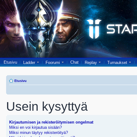
Etusivu
Chat
Ladder
Foorumi
Replay
Turnaukset
Etusivu
Usein kysyttyä
Kirjautumisen ja rekisteröitymisen ongelmat
Miksi en voi kirjautua sisään?
Miksi minun täytyy rekisteröityä?