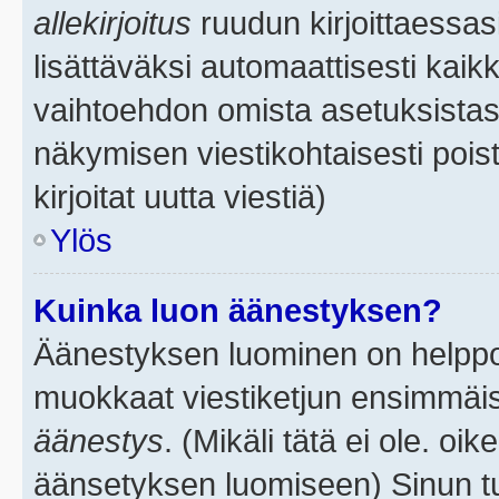
allekirjoitus
ruudun kirjoittaessasi
lisättäväksi automaattisesti kaikk
vaihtoehdon omista asetuksistasi.
näkymisen viestikohtaisesti poist
kirjoitat uutta viestiä)
Ylös
Kuinka luon äänestyksen?
Äänestyksen luominen on helppoa.
muokkaat viestiketjun ensimmäis
äänestys
. (Mikäli tätä ei ole. oik
äänsetyksen luomiseen) Sinun tu