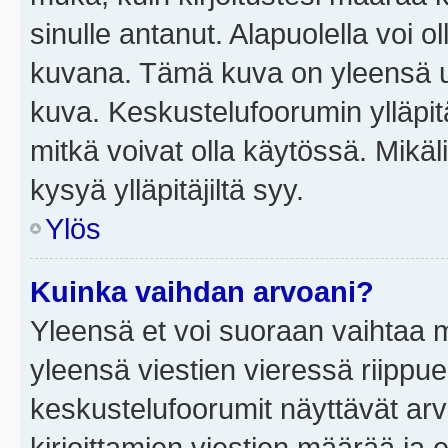
sinulle antanut. Alapuolella voi 
kuvana. Tämä kuva on yleensä un
kuva. Keskustelufoorumin ylläpit
mitkä voivat olla käytössä. Mikäl
kysyä ylläpitäjiltä syy.
Ylös
Kuinka vaihdan arvoani?
Yleensä et voi suoraan vaihtaa 
yleensä viestien vieressä riippu
keskustelufoorumit näyttävät ar
kirjoittamien viestien määrää ja er