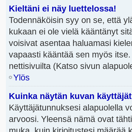
Kieltäni ei näy luettelossa!
Todennäköisin syy on se, että yläp
kukaan ei ole vielä kääntänyt sitä 
voisivat asentaa haluamasi kiele
vapaasti kääntää sen myös itse.
nettisivuilta (Katso sivun alapuole
Ylös
Kuinka näytän kuvan käyttäjä
Käyttäjätunnuksesi alapuolella vo
arvoosi. Yleensä nämä ovat tähtiä 
muka, kuin kirjoitustesi määrää 