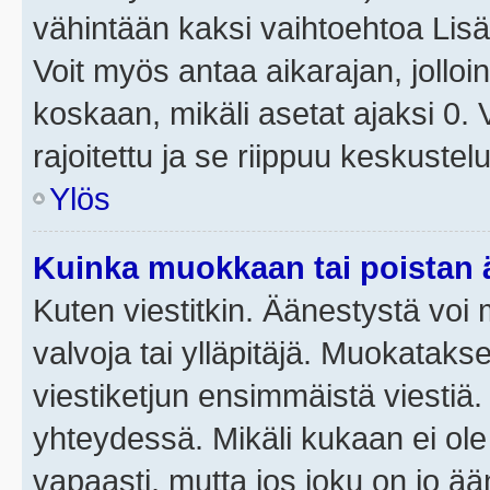
vähintään kaksi vaihtoehtoa Lisää
Voit myös antaa aikarajan, jolloi
koskaan, mikäli asetat ajaksi 0.
rajoitettu ja se riippuu keskustel
Ylös
Kuinka muokkaan tai poistan
Kuten viestitkin. Äänestystä voi
valvoja tai ylläpitäjä. Muokatak
viestiketjun ensimmäistä viestiä
yhteydessä. Mikäli kukaan ei ol
vapaasti, mutta jos joku on jo ä