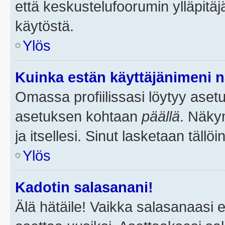
että keskustelufoorumin ylläpitä
käytöstä.
Ylös
Kuinka estän käyttäjänimeni n
Omassa profiilissasi löytyy aset
asetuksen kohtaan
päällä
. Näkym
ja itsellesi. Sinut lasketaan tällö
Ylös
Kadotin salasanani!
Älä hätäile! Vaikka salasanaasi 