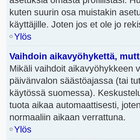
kuten suurin osa muistakin asetuks
käyttäjille. Joten jos et ole jo rek
Ylös
Vaihdoin aikavyöhykettä, mutta 
Mikäli vaihdoit aikavyöhykkeen 
päivänvalon säästöajassa (tai tut
käytössä suomessa). Keskusteluf
tuota aikaa automaattisesti, joten
normaaliin aikaan verrattuna.
Ylös