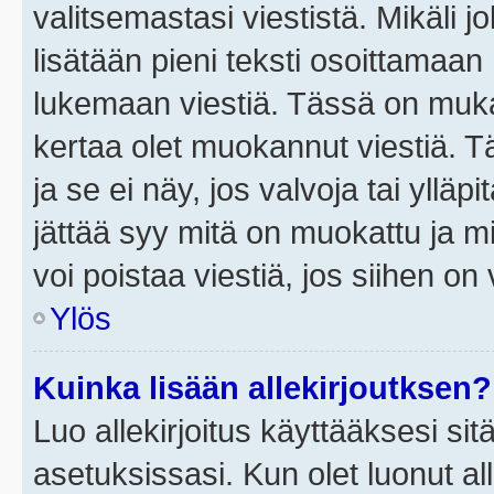
valitsemastasi viestistä. Mikäli jo
lisätään pieni teksti osoittama
lukemaan viestiä. Tässä on mu
kertaa olet muokannut viestiä. Tä
ja se ei näy, jos valvoja tai yllä
jättää syy mitä on muokattu ja mi
voi poistaa viestiä, jos siihen on 
Ylös
Kuinka lisään allekirjoutksen?
Luo allekirjoitus käyttääksesi si
asetuksissasi. Kun olet luonut all