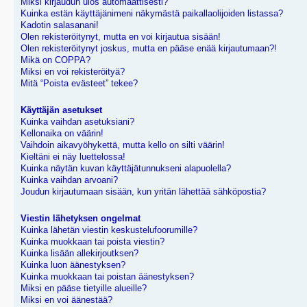
Miksi kirjaudun ulos automaattisesti?
Kuinka estän käyttäjänimeni näkymästä paikallaolijoiden listassa?
Kadotin salasanani!
Olen rekisteröitynyt, mutta en voi kirjautua sisään!
Olen rekisteröitynyt joskus, mutta en pääse enää kirjautumaan?!
Mikä on COPPA?
Miksi en voi rekisteröityä?
Mitä “Poista evästeet” tekee?
Käyttäjän asetukset
Kuinka vaihdan asetuksiani?
Kellonaika on väärin!
Vaihdoin aikavyöhykettä, mutta kello on silti väärin!
Kieltäni ei näy luettelossa!
Kuinka näytän kuvan käyttäjätunnukseni alapuolella?
Kuinka vaihdan arvoani?
Joudun kirjautumaan sisään, kun yritän lähettää sähköpostia?
Viestin lähetyksen ongelmat
Kuinka lähetän viestin keskustelufoorumille?
Kuinka muokkaan tai poista viestin?
Kuinka lisään allekirjoutksen?
Kuinka luon äänestyksen?
Kuinka muokkaan tai poistan äänestyksen?
Miksi en pääse tietyille alueille?
Miksi en voi äänestää?