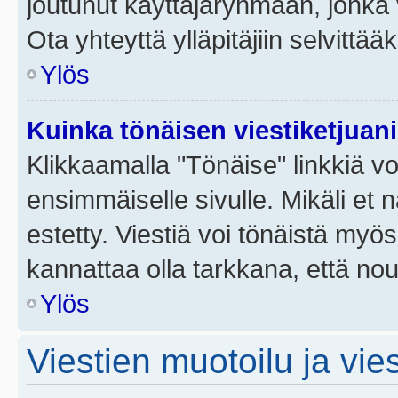
joutunut käyttäjäryhmään, jonka v
Ota yhteyttä ylläpitäjiin selvittää
Ylös
Kuinka tönäisen viestiketjuan
Klikkaamalla "Tönäise" linkkiä voi
ensimmäiselle sivulle. Mikäli et 
estetty. Viestiä voi tönäistä myös
kannattaa olla tarkkana, että no
Ylös
Viestien muotoilu ja vies