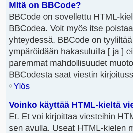
Mitä on BBCode?
BBCode on sovellettu HTML-kieles
BBCodea. Voit myös itse poistaa
yhteydessä. BBCode on tyyliltään
ympäröidään hakasuluilla [ ja ] e
paremmat mahdollisuudet muotoill
BBCodesta saat viestin kirjoituss
Ylös
Voinko käyttää HTML-kieltä vi
Et. Et voi kirjoittaa viesteihin H
sen avulla. Useat HTML-kielen m