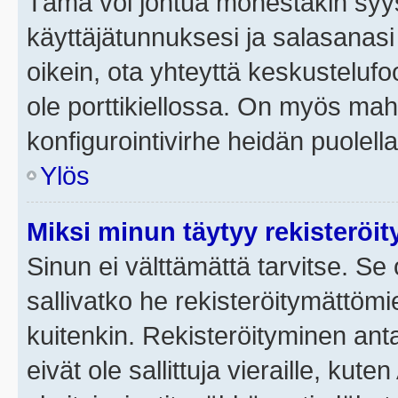
Tämä voi johtua monestakin syyst
käyttäjätunnuksesi ja salasanasi 
oikein, ota yhteyttä keskustelufo
ole porttikiellossa. On myös mahdo
konfigurointivirhe heidän puolella
Ylös
Miksi minun täytyy rekisteröit
Sinun ei välttämättä tarvitse. Se 
sallivatko he rekisteröitymättömi
kuitenkin. Rekisteröityminen anta
eivät ole sallittuja vieraille, ku