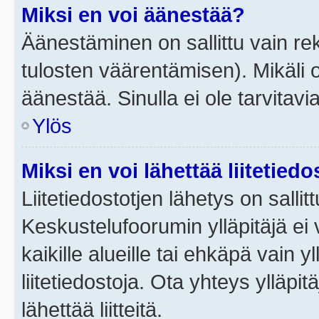
Miksi en voi äänestää?
Äänestäminen on sallittu vain rek
tulosten väärentämisen). Mikäli ol
äänestää. Sinulla ei ole tarvitavi
Ylös
Miksi en voi lähettää liitetied
Liitetiedostotjen lähetys on sallit
Keskustelufoorumin ylläpitäjä ei v
kaikille alueille tai ehkäpä vain 
liitetiedostoja. Ota yhteys ylläpit
lähettää liitteitä.