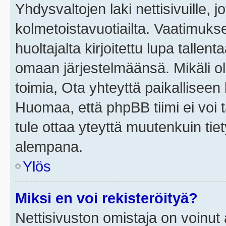
Yhdysvaltojen laki nettisivuille, j
kolmetoistavuotiailta. Vaatimuk
huoltajalta kirjoitettu lupa tallen
omaan järjestelmäänsä. Mikäli o
toimia, Ota yhteyttä paikallisee
Huomaa, että phpBB tiimi ei voi t
tule ottaa yteyttä muutenkuin tiet
alempana.
Ylös
Miksi en voi rekisteröityä?
Nettisivuston omistaja on voinut a