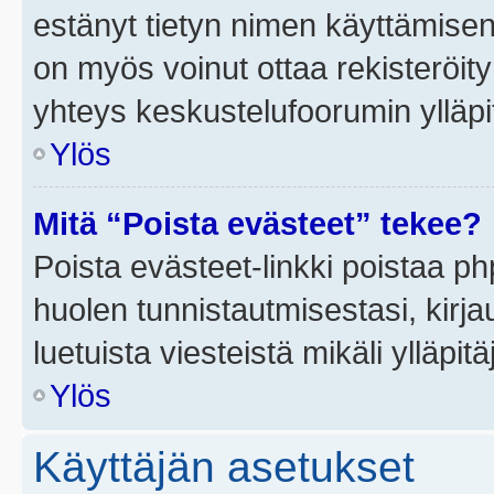
estänyt tietyn nimen käyttämisen
on myös voinut ottaa rekisteröi
yhteys keskustelufoorumin ylläpit
Ylös
Mitä “Poista evästeet” tekee?
Poista evästeet-linkki poistaa p
huolen tunnistautmisestasi, kirja
luetuista viesteistä mikäli ylläpitä
Ylös
Käyttäjän asetukset