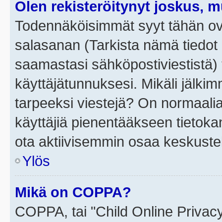
Olen rekisteröitynyt joskus, 
Todennäköisimmät syyt tähän ova
salasanan (Tarkista nämä tiedot
saamastasi sähköpostiviestistä) t
käyttäjätunnuksesi. Mikäli jälkim
tarpeeksi viestejä? On normaalia, 
käyttäjiä pienentääkseen tietoka
ota aktiivisemmin osaa keskustel
Ylös
Mikä on COPPA?
COPPA, tai "Child Online Privac