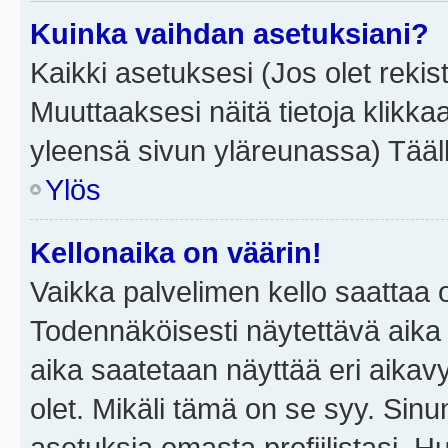
Kuinka vaihdan asetuksiani?
Kaikki asetuksesi (Jos olet rekist
Muuttaaksesi näitä tietoja klikka
yleensä sivun yläreunassa) Tääll
Ylös
Kellonaika on väärin!
Vaikka palvelimen kello saattaa 
Todennäköisesti näytettävä aika
aika saatetaan näyttää eri aika
olet. Mikäli tämä on se syy. Si
asetuksia omasta profiilistasi. 