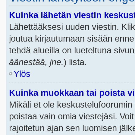
Kuinka lähetän viestin keskus
Lähettääksesi uuden viestin. Kl
joutua kirjautumaan sisään ennen 
tehdä alueilla on lueteltuna sivun
äänestää, jne.
) lista.
Ylös
Kuinka muokkaan tai poista vi
Mikäli et ole keskustelufoorumin y
poistaa vain omia viestejäsi. Voi
rajoitetun ajan sen luomisen jäl