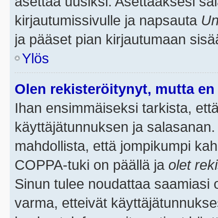
asettaa uusiksi. Asettaaksesi s
kirjautumissivulle ja napsauta
Un
ja pääset pian kirjautumaan sisä
Ylös
Olen rekisteröitynyt, mutta en 
Ihan ensimmäiseksi tarkista, että
käyttäjätunnuksen ja salasanan.
mahdollista, että jompikumpi kah
COPPA-tuki on päällä ja
olet rek
Sinun tulee noudattaa saamiasi oh
varma, etteivät käyttäjätunnukse