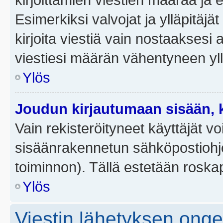
Esimerkiksi valvojat ja ylläpitäjä
kirjoita viestiä vain nostaakses
viestiesi määrän vähentyneen yl
Ylös
Joudun kirjautumaan sisään, k
Vain rekisteröityneet käyttäjät v
sisäänrakennetun sähköpostiohjel
toiminnon). Tällä estetään roskap
Ylös
Viestin lähetyksen ong