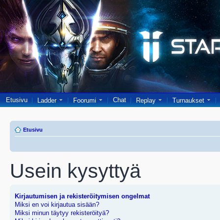
Etusivu
Chat
Ladder
Foorumi
Replay
Turnaukset
Etusivu
Usein kysyttyä
Kirjautumisen ja rekisteröitymisen ongelmat
Miksi en voi kirjautua sisään?
Miksi minun täytyy rekisteröityä?