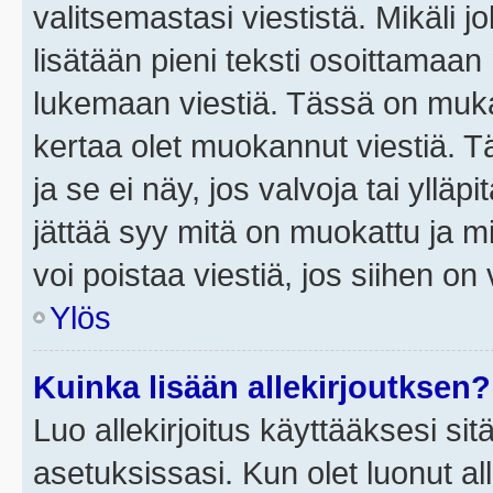
valitsemastasi viestistä. Mikäli jo
lisätään pieni teksti osoittama
lukemaan viestiä. Tässä on mu
kertaa olet muokannut viestiä. Tä
ja se ei näy, jos valvoja tai yllä
jättää syy mitä on muokattu ja mi
voi poistaa viestiä, jos siihen on 
Ylös
Kuinka lisään allekirjoutksen?
Luo allekirjoitus käyttääksesi si
asetuksissasi. Kun olet luonut all