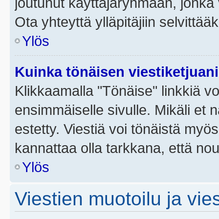
joutunut käyttäjäryhmään, jonka v
Ota yhteyttä ylläpitäjiin selvittää
Ylös
Kuinka tönäisen viestiketjuan
Klikkaamalla "Tönäise" linkkiä voi
ensimmäiselle sivulle. Mikäli et 
estetty. Viestiä voi tönäistä myös
kannattaa olla tarkkana, että no
Ylös
Viestien muotoilu ja vies