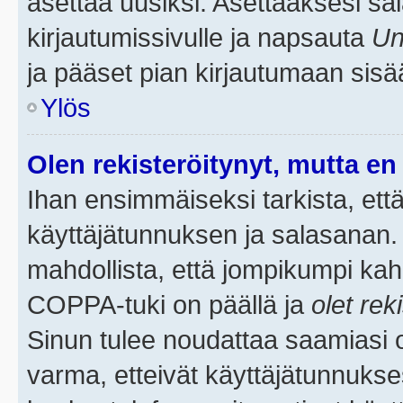
asettaa uusiksi. Asettaaksesi s
kirjautumissivulle ja napsauta
Un
ja pääset pian kirjautumaan sisä
Ylös
Olen rekisteröitynyt, mutta en 
Ihan ensimmäiseksi tarkista, että
käyttäjätunnuksen ja salasanan.
mahdollista, että jompikumpi kah
COPPA-tuki on päällä ja
olet rek
Sinun tulee noudattaa saamiasi oh
varma, etteivät käyttäjätunnukse