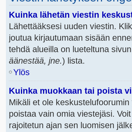
Kuinka lähetän viestin keskus
Lähettääksesi uuden viestin. Kl
joutua kirjautumaan sisään ennen 
tehdä alueilla on lueteltuna sivun
äänestää, jne.
) lista.
Ylös
Kuinka muokkaan tai poista vi
Mikäli et ole keskustelufoorumin y
poistaa vain omia viestejäsi. Voi
rajoitetun ajan sen luomisen jäl