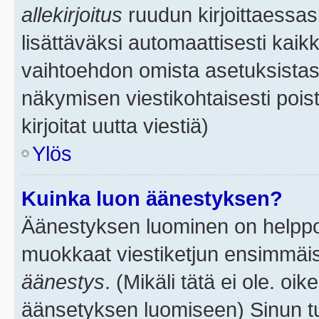
allekirjoitus
ruudun kirjoittaessasi
lisättäväksi automaattisesti kaikk
vaihtoehdon omista asetuksistasi.
näkymisen viestikohtaisesti poist
kirjoitat uutta viestiä)
Ylös
Kuinka luon äänestyksen?
Äänestyksen luominen on helppoa.
muokkaat viestiketjun ensimmäis
äänestys
. (Mikäli tätä ei ole. oik
äänsetyksen luomiseen) Sinun tu