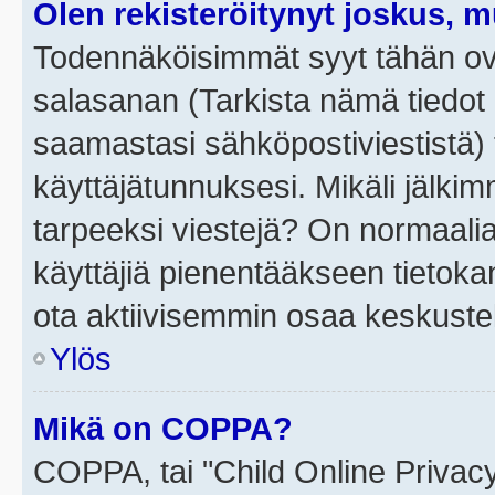
Olen rekisteröitynyt joskus, 
Todennäköisimmät syyt tähän ova
salasanan (Tarkista nämä tiedot
saamastasi sähköpostiviestistä) t
käyttäjätunnuksesi. Mikäli jälkim
tarpeeksi viestejä? On normaalia, 
käyttäjiä pienentääkseen tietoka
ota aktiivisemmin osaa keskustel
Ylös
Mikä on COPPA?
COPPA, tai "Child Online Privac