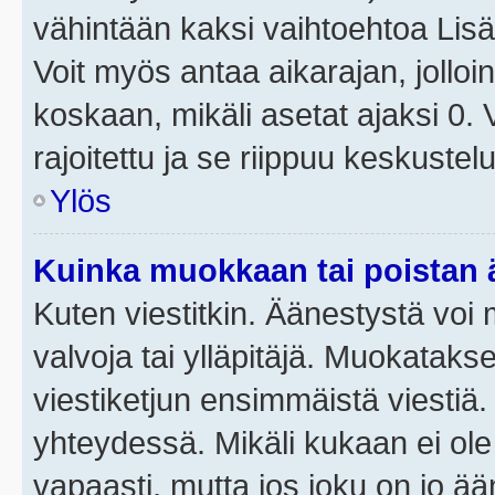
vähintään kaksi vaihtoehtoa Lisää
Voit myös antaa aikarajan, jolloi
koskaan, mikäli asetat ajaksi 0.
rajoitettu ja se riippuu keskustel
Ylös
Kuinka muokkaan tai poistan
Kuten viestitkin. Äänestystä voi
valvoja tai ylläpitäjä. Muokatak
viestiketjun ensimmäistä viestiä
yhteydessä. Mikäli kukaan ei ol
vapaasti, mutta jos joku on jo ä