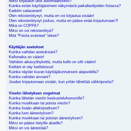
Miksi kirjaudun ulos automaattisesti?
Kuinka estän käyttäjänimeni näkymästä paikallaolijoiden listassa?
Kadotin salasanani!
Olen rekisteröitynyt, mutta en voi kirjautua sisään!
Olen rekisteröitynyt joskus, mutta en pääse enää kirjautumaan?!
Mikä on COPPA?
Miksi en voi rekisteröityä?
Mitä “Poista evästeet” tekee?
Käyttäjän asetukset
Kuinka vaihdan asetuksiani?
Kellonaika on väärin!
Vaihdoin aikavyöhykettä, mutta kello on silti väärin!
Kieltäni ei näy luettelossa!
Kuinka näytän kuvan käyttäjätunnukseni alapuolella?
Kuinka vaihdan arvoani?
Joudun kirjautumaan sisään, kun yritän lähettää sähköpostia?
Viestin lähetyksen ongelmat
Kuinka lähetän viestin keskustelufoorumille?
Kuinka muokkaan tai poista viestin?
Kuinka lisään allekirjoutksen?
Kuinka luon äänestyksen?
Kuinka muokkaan tai poistan äänestyksen?
Miksi en pääse tietyille alueille?
Miksi en voi äänestää?