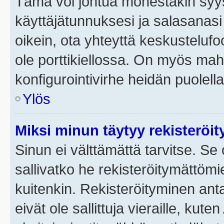
Tämä voi johtua monestakin syyst
käyttäjätunnuksesi ja salasanasi 
oikein, ota yhteyttä keskustelufo
ole porttikiellossa. On myös mahdo
konfigurointivirhe heidän puolella
Ylös
Miksi minun täytyy rekisteröit
Sinun ei välttämättä tarvitse. Se 
sallivatko he rekisteröitymättömi
kuitenkin. Rekisteröityminen anta
eivät ole sallittuja vieraille, ku