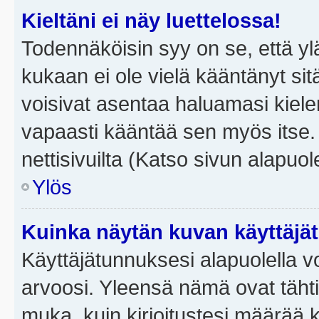
Kieltäni ei näy luettelossa!
Todennäköisin syy on se, että yläp
kukaan ei ole vielä kääntänyt sitä 
voisivat asentaa haluamasi kiele
vapaasti kääntää sen myös itse.
nettisivuilta (Katso sivun alapuole
Ylös
Kuinka näytän kuvan käyttäjä
Käyttäjätunnuksesi alapuolella vo
arvoosi. Yleensä nämä ovat tähtiä 
muka, kuin kirjoitustesi määrää 