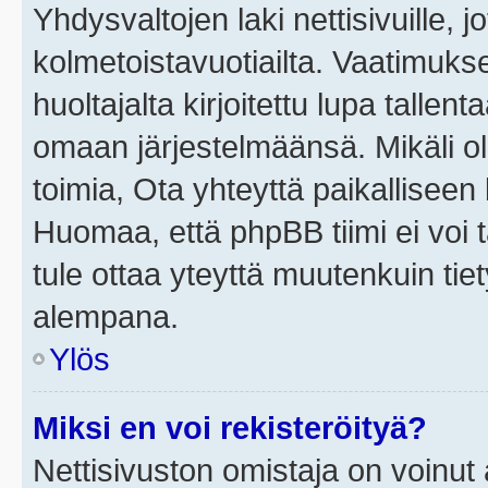
Yhdysvaltojen laki nettisivuille, j
kolmetoistavuotiailta. Vaatimuk
huoltajalta kirjoitettu lupa tallen
omaan järjestelmäänsä. Mikäli o
toimia, Ota yhteyttä paikallisee
Huomaa, että phpBB tiimi ei voi t
tule ottaa yteyttä muutenkuin tiet
alempana.
Ylös
Miksi en voi rekisteröityä?
Nettisivuston omistaja on voinut a