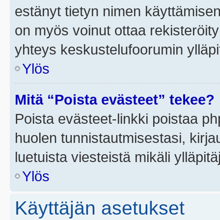
estänyt tietyn nimen käyttämisen
on myös voinut ottaa rekisteröi
yhteys keskustelufoorumin ylläpit
Ylös
Mitä “Poista evästeet” tekee?
Poista evästeet-linkki poistaa p
huolen tunnistautmisestasi, kirja
luetuista viesteistä mikäli ylläpitä
Ylös
Käyttäjän asetukset