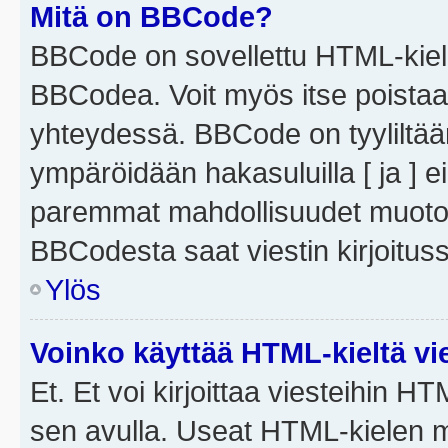
Mitä on BBCode?
BBCode on sovellettu HTML-kieles
BBCodea. Voit myös itse poistaa
yhteydessä. BBCode on tyyliltään
ympäröidään hakasuluilla [ ja ] e
paremmat mahdollisuudet muotoill
BBCodesta saat viestin kirjoituss
Ylös
Voinko käyttää HTML-kieltä vi
Et. Et voi kirjoittaa viesteihin H
sen avulla. Useat HTML-kielen m