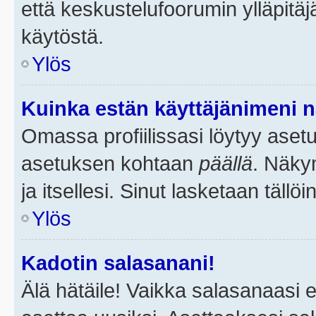
että keskustelufoorumin ylläpitä
käytöstä.
Ylös
Kuinka estän käyttäjänimeni n
Omassa profiilissasi löytyy aset
asetuksen kohtaan
päällä
. Näkym
ja itsellesi. Sinut lasketaan tällö
Ylös
Kadotin salasanani!
Älä hätäile! Vaikka salasanaasi 