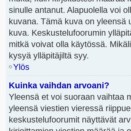
sinulle antanut. Alapuolella voi 
kuvana. Tämä kuva on yleensä un
kuva. Keskustelufoorumin ylläpit
mitkä voivat olla käytössä. Mikäl
kysyä ylläpitäjiltä syy.
Ylös
Kuinka vaihdan arvoani?
Yleensä et voi suoraan vaihtaa 
yleensä viestien vieressä riippu
keskustelufoorumit näyttävät ar
kirjoittamien viestien määrää ja er