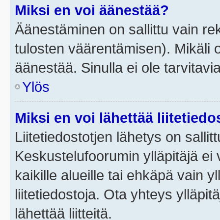
Miksi en voi äänestää?
Äänestäminen on sallittu vain rek
tulosten väärentämisen). Mikäli ol
äänestää. Sinulla ei ole tarvitavi
Ylös
Miksi en voi lähettää liitetied
Liitetiedostotjen lähetys on sallit
Keskustelufoorumin ylläpitäjä ei v
kaikille alueille tai ehkäpä vain 
liitetiedostoja. Ota yhteys ylläpit
lähettää liitteitä.