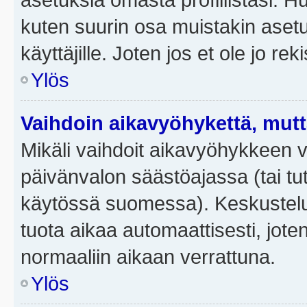
kuten suurin osa muistakin asetuks
käyttäjille. Joten jos et ole jo rek
Ylös
Vaihdoin aikavyöhykettä, mutta 
Mikäli vaihdoit aikavyöhykkeen 
päivänvalon säästöajassa (tai tut
käytössä suomessa). Keskusteluf
tuota aikaa automaattisesti, joten
normaaliin aikaan verrattuna.
Ylös