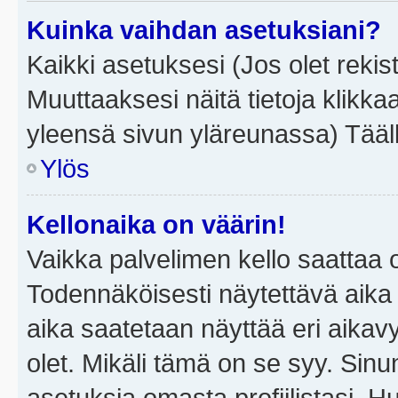
Kuinka vaihdan asetuksiani?
Kaikki asetuksesi (Jos olet rekist
Muuttaaksesi näitä tietoja klikka
yleensä sivun yläreunassa) Tääll
Ylös
Kellonaika on väärin!
Vaikka palvelimen kello saattaa 
Todennäköisesti näytettävä aika
aika saatetaan näyttää eri aika
olet. Mikäli tämä on se syy. Si
asetuksia omasta profiilistasi. 