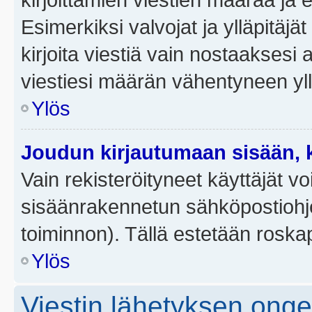
Esimerkiksi valvojat ja ylläpitäjä
kirjoita viestiä vain nostaakses
viestiesi määrän vähentyneen yl
Ylös
Joudun kirjautumaan sisään, k
Vain rekisteröityneet käyttäjät v
sisäänrakennetun sähköpostiohjel
toiminnon). Tällä estetään roskap
Ylös
Viestin lähetyksen ong