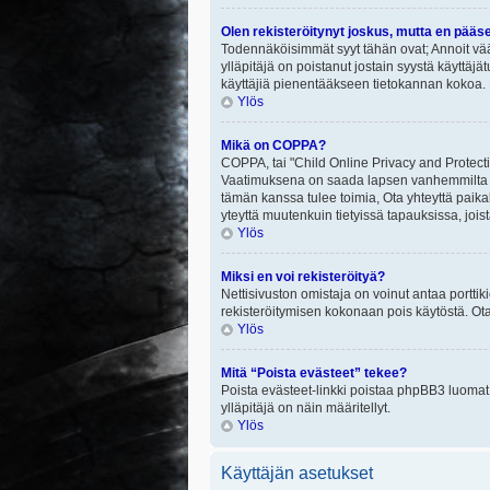
Olen rekisteröitynyt joskus, mutta en pääs
Todennäköisimmät syyt tähän ovat; Annoit vää
ylläpitäjä on poistanut jostain syystä käyttäjä
käyttäjiä pienentääkseen tietokannan kokoa. 
Ylös
Mikä on COPPA?
COPPA, tai "Child Online Privacy and Protectio
Vaatimuksena on saada lapsen vanhemmilta tai
tämän kanssa tulee toimia, Ota yhteyttä paika
yteyttä muutenkuin tietyissä tapauksissa, joi
Ylös
Miksi en voi rekisteröityä?
Nettisivuston omistaja on voinut antaa porttik
rekisteröitymisen kokonaan pois käytöstä. Ota
Ylös
Mitä “Poista evästeet” tekee?
Poista evästeet-linkki poistaa phpBB3 luomat e
ylläpitäjä on näin määritellyt.
Ylös
Käyttäjän asetukset