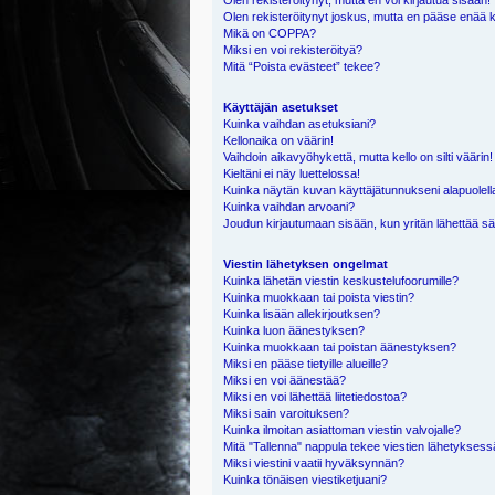
Olen rekisteröitynyt, mutta en voi kirjautua sisään!
Olen rekisteröitynyt joskus, mutta en pääse enää 
Mikä on COPPA?
Miksi en voi rekisteröityä?
Mitä “Poista evästeet” tekee?
Käyttäjän asetukset
Kuinka vaihdan asetuksiani?
Kellonaika on väärin!
Vaihdoin aikavyöhykettä, mutta kello on silti väärin!
Kieltäni ei näy luettelossa!
Kuinka näytän kuvan käyttäjätunnukseni alapuolell
Kuinka vaihdan arvoani?
Joudun kirjautumaan sisään, kun yritän lähettää s
Viestin lähetyksen ongelmat
Kuinka lähetän viestin keskustelufoorumille?
Kuinka muokkaan tai poista viestin?
Kuinka lisään allekirjoutksen?
Kuinka luon äänestyksen?
Kuinka muokkaan tai poistan äänestyksen?
Miksi en pääse tietyille alueille?
Miksi en voi äänestää?
Miksi en voi lähettää liitetiedostoa?
Miksi sain varoituksen?
Kuinka ilmoitan asiattoman viestin valvojalle?
Mitä "Tallenna" nappula tekee viestien lähetykses
Miksi viestini vaatii hyväksynnän?
Kuinka tönäisen viestiketjuani?