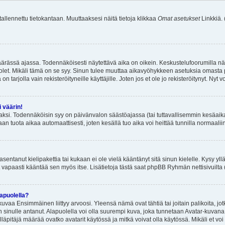
 tallennettu tietokantaan. Muuttaaksesi näitä tietoja klikkaa
Omat asetukset
Linkkiä.
äärässä ajassa. Todennäköisesti näytettävä aika on oikein. Keskustelufoorumilla nä
et. Mikäli tämä on se syy. Sinun tulee muuttaa aikavyöhykkeen asetuksia omasta p
 tarjolla vain rekisteröityneille käyttäjille. Joten jos et ole jo rekisteröitynyt. Nyt vo
i väärin!
aksi. Todennäköisin syy on päivänvalon säästöajassa (tai tuttavallisemmin kesäaika
n tuota aikaa automaattisesti, joten kesällä tuo aika voi heittää tunnilla normaalii
asentanut kielipakettia tai kukaan ei ole vielä kääntänyt sitä sinun kielelle. Kysy yll
 vapaasti kääntää sen myös itse. Lisätietoja tästä saat phpBB Ryhmän nettisivuilta 
apuolella?
uvaa Ensimmäinen liittyy arvoosi. Yleensä nämä ovat tähtiä tai joitain palikoita, jot
 sinulle antanut. Alapuolella voi olla suurempi kuva, joka tunnetaan Avatar-kuvana
äpitäjä määrää ovatko avatarit käytössä ja mitkä voivat olla käytössä. Mikäli et voi