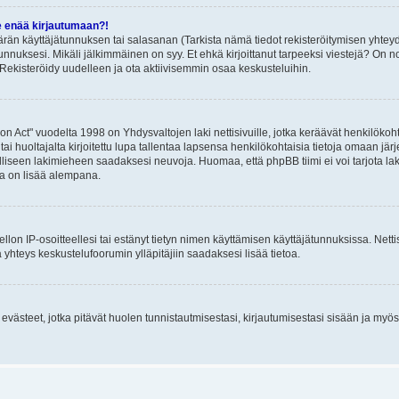
e enää kirjautumaan?!
rän käyttäjätunnuksen tai salasanan (Tarkista nämä tiedot rekisteröitymisen yhteyd
tunnuksesi. Mikäli jälkimmäinen on syy. Et ehkä kirjoittanut tarpeeksi viestejä? On nor
Rekisteröidy uudelleen ja ota aktiivisemmin osaa keskusteluihin.
n Act" vuodelta 1998 on Yhdysvaltojen laki nettisivuille, jotka keräävät henkilökohtai
 huoltajalta kirjoitettu lupa tallentaa lapsensa henkilökohtaisia tietoja omaan jä
lliseen lakimieheen saadaksesi neuvoja. Huomaa, että phpBB tiimi ei voi tarjota laki
sta on lisää alempana.
iellon IP-osoitteellesi tai estänyt tietyn nimen käyttämisen käyttäjätunnuksissa. Net
 yhteys keskustelufoorumin ylläpitäjiin saadaksesi lisää tietoa.
västeet, jotka pitävät huolen tunnistautmisestasi, kirjautumisestasi sisään ja myös p