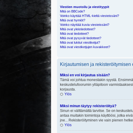
Viestien muotoilu ja viestityypit
Mitä on BBCode?
Voinko käyttää HTML-kieltä viesteissäni?
Mitä ovat hymiöt?
Voinko näyttää kuvia viesteissäni?
Mitä ovat yleistiedotteet?
Mitä ovat tiedotteet?
Mitä ovat pysyvät tiedotteet?
Mitä ovat lukitut viestiketjut?
Mitä ovat viestiketjujen kuvakkeet?
Kirjautumisen ja rekisteröitymisen
Miksi en voi kirjautua sisään?
Tämä voi johtua monestakin syystä. Ensimmäisek
keskustelufoorumin ylläpitoon varmistaaksesi, 
korjausta.
Ylös
Miksi minun täytyy rekisteröityä?
Sinun ei välttämättä tarvitse. Se on keskustelu
antaa muitakin toimintoja käyttöösi, jotka eivät
jne... Rekisteröityminen vie vain pienen hetke
Ylös