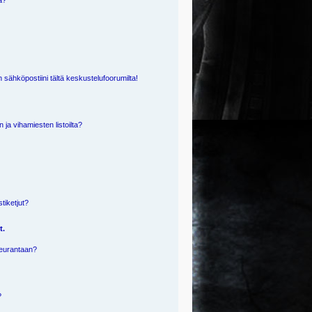
ä?
 sähköpostiini tältä keskustelufoorumilta!
n ja vihamiesten listoilta?
?
stiketjut?
t.
 seurantaan?
?