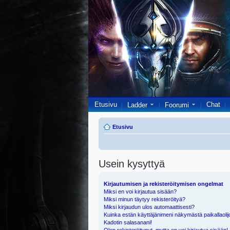
Etusivu
Chat
Ladder
Foorumi
Etusivu
Usein kysyttyä
Kirjautumisen ja rekisteröitymisen ongelmat
Miksi en voi kirjautua sisään?
Miksi minun täytyy rekisteröityä?
Miksi kirjaudun ulos automaattisesti?
Kuinka estän käyttäjänimeni näkymästä paikallaolij
Kadotin salasanani!