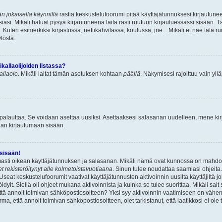
n jokaisella käynnillä
rastia keskustelufoorumi pitää käyttäjätunnuksesi kirjautunee
asi. Mikäli haluat pysyä kirjautuneena laita rasti ruutuun kirjautuessassi sisään. Tä
 Kuten esimerkiksi kirjastossa, nettikahvilassa, koulussa, jne... Mikäli et näe tätä r
töstä.
allaolijoiden listassa?
kallaolo
. Mikäli laitat tämän asetuksen kohtaan
päällä
. Näkymisesi rajoittuu vain ylläp
 palauttaa. Se voidaan asettaa uusiksi. Asettaaksesi salasanan uudelleen, mene ki
pian kirjautumaan sisään.
 sisään!
armasti oikean käyttäjätunnuksen ja salasanan. Mikäli nämä ovat kunnossa on mahdol
et rekisteröitynyt alle kolmetoistavuotiaana
. Sinun tulee noudattaa saamiasi ohjeita.
Useat keskustelufoorumit vaativat käyttäjätunnusten aktivoinnin uusilta käyttäjiltä jo
idyit. Siellä oli ohjeet mukana aktivoinnista ja kuinka se tulee suorittaa. Mikäli sait 
että annoit toimivan sähköpostiosoitteen? Yksi syy aktivoinnin vaatimiseen on vähe
a, että annoit toimivan sähköpostiosoitteen, olet tarkistanut, että laatikkosi ei ol