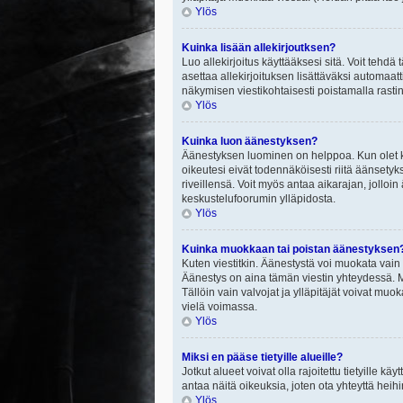
Ylös
Kuinka lisään allekirjoutksen?
Luo allekirjoitus käyttääksesi sitä. Voit tehdä
asettaa allekirjoituksen lisättäväksi automaatt
näkymisen viestikohtaisesti poistamalla rastin a
Ylös
Kuinka luon äänestyksen?
Äänestyksen luominen on helppoa. Kun olet ki
oikeutesi eivät todennäköisesti riitä äänsety
riveillensä. Voit myös antaa aikarajan, jolloin
keskustelufoorumin ylläpidosta.
Ylös
Kuinka muokkaan tai poistan äänestyksen
Kuten viestitkin. Äänestystä voi muokata vain
Äänestys on aina tämän viestin yhteydessä. Mi
Tällöin vain valvojat ja ylläpitäjät voivat 
vielä voimassa.
Ylös
Miksi en pääse tietyille alueille?
Jotkut alueet voivat olla rajoitettu tietyille käyt
antaa näitä oikeuksia, joten ota yhteyttä heihi
Ylös