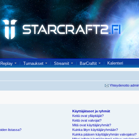
Kalenteri
Replay
Turnaukset
Streamit
BarCraftit
Yhteydenotto admin
Käyttäjätasot ja ryhmät
Keitä ovat ylläpitäjät?
Keitä ovat valvojat?
Mitä ovat käyttäjäryhmät?
oiden listassa?
Kuinka liityn käyttäjäryhmään?
Kuinka pääsen käyttäjäryhmän valvojaksi?