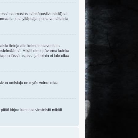
essä saamastasi sähköpostiviestistä) tai
maalia, että ylläpitäjät poistavat tällaisia
sia tietoja alle kolmetoistavuotiailta.
rjestelmäänsä. Mikäli olet epävarma kuinka
apua tässä asiassa ja heihin ei tule ottaa
tisivun omistaja on myös voinut ottaa
itää kirjaa luetuista viesteistä mikäli