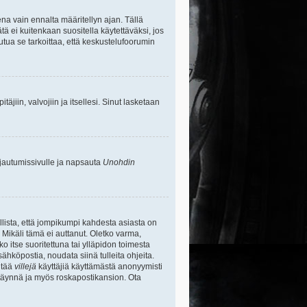
na vain ennalta määritellyn ajan. Tällä
tä ei kuitenkaan suositella käytettäväksi, jos
uutua se tarkoittaa, että keskustelufoorumin
itäjiin, valvojiin ja itsellesi. Sinut lasketaan
rjautumissivulle ja napsauta
Unohdin
lista, että jompikumpi kahdesta asiasta on
 Mikäli tämä ei auttanut. Oletko varma,
ko itse suoritettuna tai ylläpidon toimesta
sähköpostia, noudata siinä tulleita ohjeita.
ntää
villejä
käyttäjiä käyttämästä anonyymisti
e täynnä ja myös roskapostikansion. Ota