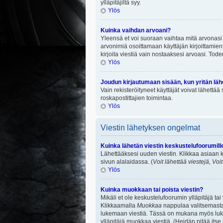
ylläpitäjiltä syy.
Ylös
Kuinka vaihdan arvoani?
Yleensä et voi suoraan vaihtaa mitä arvonasi 
arvonimiä osoittamaan käyttäjän kirjoittamien v
kirjoita viestiä vain nostaaksesi arvoasi. To
Ylös
Joudun kirjautumaan sisään, kun yritän lä
Vain rekisteröityneet käyttäjät voivat lähettä
roskapostittajien toimintaa.
Ylös
Viestin lähetyksen ongelmat
Kuinka lähetän viestin keskustelufoorumill
Lähettääksesi uuden viestin. Klikkaa asiaan k
sivun alalaidassa. (
Voit lähettää viestejä, Voi
Ylös
Kuinka muokkaan tai poista viestin?
Mikäli et ole keskustelufoorumin ylläpitäjä ta
Klikkaamalla
Muokkaa
nappulaa valitsemastas
lukemaan viestiä. Tässä on mukana myös lukumä
ylläpitäjä muokkaa viestiä. (Heidän pitää itse 