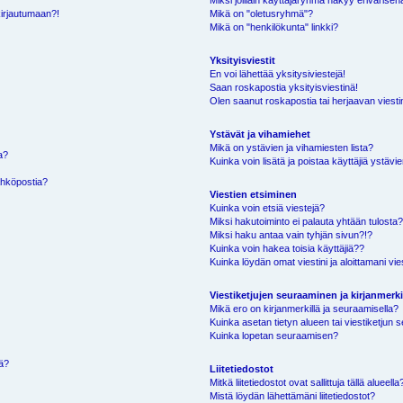
Miksi joillain käyttäjäryhmä näkyy erivärisen
kirjautumaan?!
Mikä on "oletusryhmä"?
Mikä on "henkilökunta" linkki?
Yksityisviestit
En voi lähettää yksitysiviestejä!
Saan roskapostia yksityisviestinä!
Olen saanut roskapostia tai herjaavan viestin
Ystävät ja vihamiehet
Mikä on ystävien ja vihamiesten lista?
a?
Kuinka voin lisätä ja poistaa käyttäjiä ystävie
ähköpostia?
Viestien etsiminen
Kuinka voin etsiä viestejä?
Miksi hakutoiminto ei palauta yhtään tulosta
Miksi haku antaa vain tyhjän sivun?!?
Kuinka voin hakea toisia käyttäjiä??
Kuinka löydän omat viestini ja aloittamani vie
Viestiketjujen seuraaminen ja kirjanmerki
Mikä ero on kirjanmerkillä ja seuraamisella?
Kuinka asetan tietyn alueen tai viestiketjun
Kuinka lopetan seuraamisen?
sä?
Liitetiedostot
Mitkä liitetiedostot ovat sallittuja tällä alueella
Mistä löydän lähettämäni liitetiedostot?