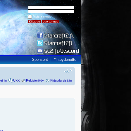
Muista minut
Sponsorit
Yhteydenotto
eihin
UKK
Rekisteröidy
Kirjaudu sisään