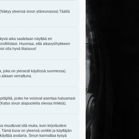
 (Näkyy yleensä sivun yläreunassa) Täällä
kyvä aika saatetaan näyttää eri
rofiilistasi. Huomaa, että aikavyöhykkeen
isi olla hyvä tilaisuus!
, joka on yleisesti käytössä suomessa).
n aikaan verrattuna.
äpitäjiltä, josko he voisivat asentaa haluamasi
(Katso sivun alapuolella olevaa linkkiä).
ka muuttuvat sitä muka, kuin kirjoitustesi
. Tämä kuva on yleensä uniikki ja käyttäjän
 käyttää avataria. Sinun kannattaa kysyä