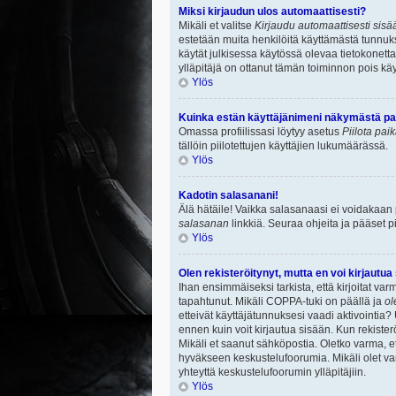
Miksi kirjaudun ulos automaattisesti?
Mikäli et valitse
Kirjaudu automaattisesti sisää
estetään muita henkilöitä käyttämästä tunnuksi
käytät julkisessa käytössä olevaa tietokonetta.
ylläpitäjä on ottanut tämän toiminnon pois käy
Ylös
Kuinka estän käyttäjänimeni näkymästä paik
Omassa profiilissasi löytyy asetus
Piilota pai
tällöin piilotettujen käyttäjien lukumäärässä.
Ylös
Kadotin salasanani!
Älä hätäile! Vaikka salasanaasi ei voidakaan
salasanan
linkkiä. Seuraa ohjeita ja pääset 
Ylös
Olen rekisteröitynyt, mutta en voi kirjautua
Ihan ensimmäiseksi tarkista, että kirjoitat v
tapahtunut. Mikäli COPPA-tuki on päällä ja
ol
etteivät käyttäjätunnuksesi vaadi aktivointia? 
ennen kuin voit kirjautua sisään. Kun rekisterö
Mikäli et saanut sähköpostia. Oletko varma, 
hyväkseen keskustelufoorumia. Mikäli olet varm
yhteyttä keskustelufoorumin ylläpitäjiin.
Ylös