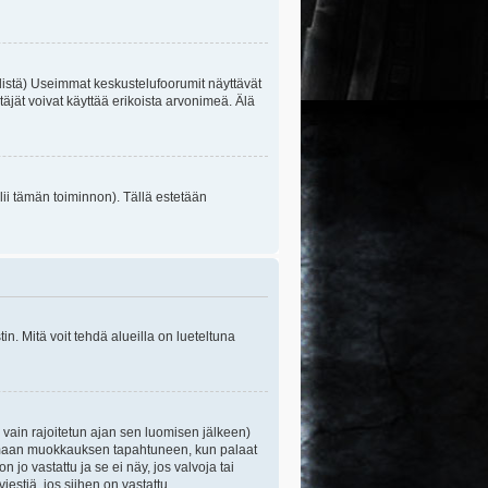
listä) Useimmat keskustelufoorumit näyttävät
itäjät voivat käyttää erikoista arvonimeä. Älä
lii tämän toiminnon). Tällä estetään
n. Mitä voit tehdä alueilla on lueteltuna
s vain rajoitetun ajan sen luomisen jälkeen)
ittamaan muokkauksen tapahtuneen, kun palaat
o vastattu ja se ei näy, jos valvoja tai
iestiä, jos siihen on vastattu.