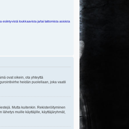
 esiintyvistä loukkaavista ja/tai laittomista asioista
ämä ovat oikein, ota yhteyttä
gurointivirhe heidän puolellaan, joka vaatii
viestejä. Mutta kuitenkin. Rekisteröityminen
n lähetys muille käyttäjille, käyttäjäryhmät,