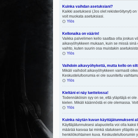
Kuinka vaihdan asetuksiani?
Kaikki asetuksesi (Jos olet rekisteröitynyt) on
voit muokata asetuksiasi.
Ylös
Kellonaika on väärin!
Vaikka palvelimen kello saattaa olla joskus v
aikavyöhykkeen mukaan, kuin se missä sinä ol
vaihto, kuten suurin osa muistakin asetuksista on
Ylös
Vaihdoin aikavyöhykettä, mutta kello on silt
Mikäli vaihdoit aikavyöhykkeen varmasti oike
Keskustelufoorumia ei ole suuniteltu vaihtamaa
Ylös
Kieltäni ei näy luettelossa!
Todennäköisin syy on se, että yläpitäjä ei ole 
kielen. Mikäli käännöstä ei ole olemassa. Voit
Ylös
Kuinka näytän kuvan käyttäjätunnukseni al
Käyttäjätunnuksesi alapuolella voi olla kaksi k
määrää kasvaa tai minkä statuksen ylläpito on
henkilökohtainen kuva. Keskustelufoorumin yll