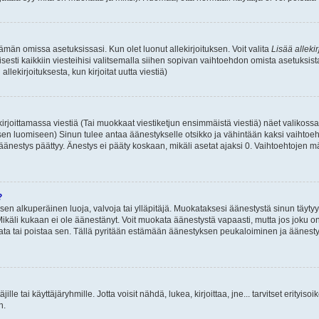
 tämän omissa asetuksissasi. Kun olet luonut allekirjoituksen. Voit valita
Lisää allekir
isesti kaikkiin viesteihisi valitsemalla siihen sopivan vaihtoehdon omista asetuksista
llekirjoituksesta, kun kirjoitat uutta viestiä)
rjoittamassa viestiä (Tai muokkaat viestiketjun ensimmäistä viestiä) näet valikos
ksen luomiseen) Sinun tulee antaa äänestykselle otsikko ja vähintään kaksi vaihtoeh
 äänestys päättyy. Änestys ei pääty koskaan, mikäli asetat ajaksi 0. Vaihtoehtojen mä
?
 sen alkuperäinen luoja, valvoja tai ylläpitäjä. Muokataksesi äänestystä sinun täyty
käli kukaan ei ole äänestänyt. Voit muokata äänestystä vapaasti, mutta jos joku on
muokata tai poistaa sen. Tällä pyritään estämään äänestyksen peukaloiminen ja ääne
täjille tai käyttäjäryhmille. Jotta voisit nähdä, lukea, kirjoittaa, jne... tarvitset erityiso
n.