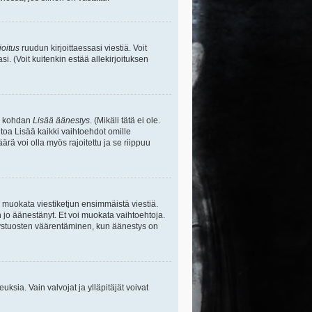
joitus
ruudun kirjoittaessasi viestiä. Voit
si. (Voit kuitenkin estää allekirjoituksen
sa kohdan
Lisää äänestys
. (Mikäli tätä ei ole.
toa Lisää kaikki vaihtoehdot omille
ärä voi olla myös rajoitettu ja se riippuu
y muokata viestiketjun ensimmäistä viestiä.
 jo äänestänyt. Et voi muokata vaihtoehtoja.
stystuosten väärentäminen, kun äänestys on
ikeuksia. Vain valvojat ja ylläpitäjät voivat