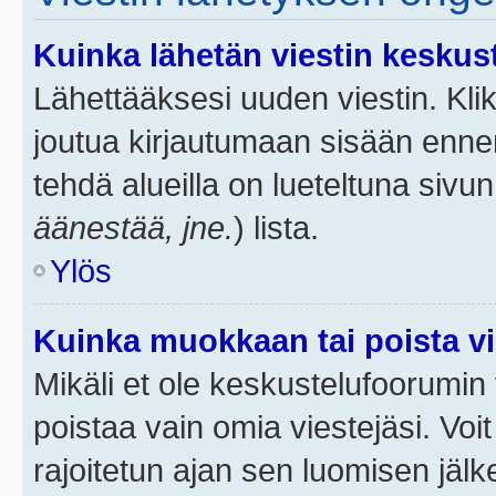
Kuinka lähetän viestin keskus
Lähettääksesi uuden viestin. Kl
joutua kirjautumaan sisään ennen 
tehdä alueilla on lueteltuna sivun
äänestää, jne.
) lista.
Ylös
Kuinka muokkaan tai poista vi
Mikäli et ole keskustelufoorumin y
poistaa vain omia viestejäsi. Voi
rajoitetun ajan sen luomisen jäl