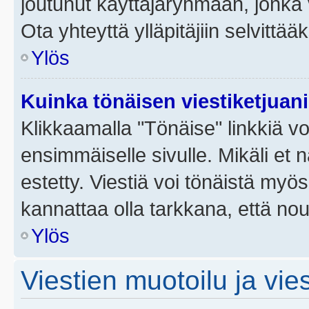
joutunut käyttäjäryhmään, jonka v
Ota yhteyttä ylläpitäjiin selvittää
Ylös
Kuinka tönäisen viestiketjuan
Klikkaamalla "Tönäise" linkkiä voi
ensimmäiselle sivulle. Mikäli et 
estetty. Viestiä voi tönäistä myös
kannattaa olla tarkkana, että no
Ylös
Viestien muotoilu ja vies