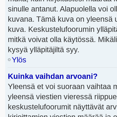
sinulle antanut. Alapuolella voi 
kuvana. Tämä kuva on yleensä un
kuva. Keskustelufoorumin ylläpit
mitkä voivat olla käytössä. Mikäl
kysyä ylläpitäjiltä syy.
Ylös
Kuinka vaihdan arvoani?
Yleensä et voi suoraan vaihtaa 
yleensä viestien vieressä riippu
keskustelufoorumit näyttävät ar
kirjoittamien viestien määrää ja er