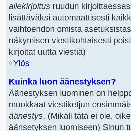
allekirjoitus
ruudun kirjoittaessasi
lisättäväksi automaattisesti kaikk
vaihtoehdon omista asetuksistasi.
näkymisen viestikohtaisesti poist
kirjoitat uutta viestiä)
Ylös
Kuinka luon äänestyksen?
Äänestyksen luominen on helppoa.
muokkaat viestiketjun ensimmäis
äänestys
. (Mikäli tätä ei ole. oik
äänsetyksen luomiseen) Sinun tu