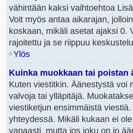
vähintään kaksi vaihtoehtoa Lisää
Voit myös antaa aikarajan, jolloi
koskaan, mikäli asetat ajaksi 0.
rajoitettu ja se riippuu keskustel
Ylös
Kuinka muokkaan tai poistan
Kuten viestitkin. Äänestystä voi
valvoja tai ylläpitäjä. Muokatak
viestiketjun ensimmäistä viestiä
yhteydessä. Mikäli kukaan ei ol
vapaasti, mutta jos joku on jo ä