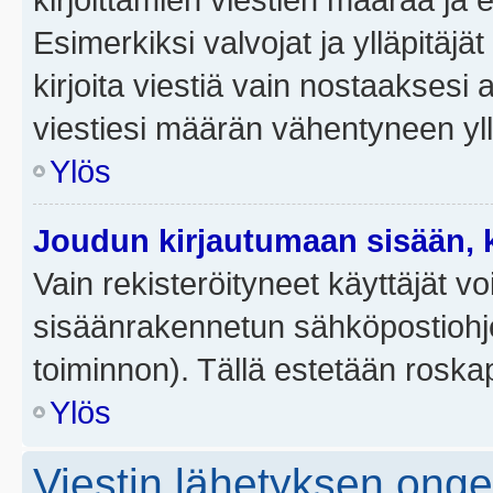
Esimerkiksi valvojat ja ylläpitäjä
kirjoita viestiä vain nostaakses
viestiesi määrän vähentyneen yl
Ylös
Joudun kirjautumaan sisään, k
Vain rekisteröityneet käyttäjät v
sisäänrakennetun sähköpostiohjel
toiminnon). Tällä estetään roskap
Ylös
Viestin lähetyksen ong