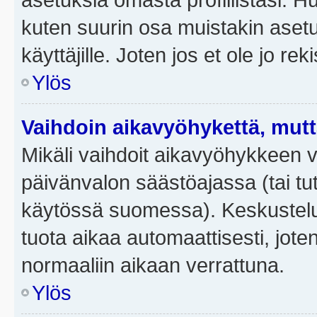
kuten suurin osa muistakin asetuks
käyttäjille. Joten jos et ole jo rek
Ylös
Vaihdoin aikavyöhykettä, mutta 
Mikäli vaihdoit aikavyöhykkeen 
päivänvalon säästöajassa (tai tut
käytössä suomessa). Keskusteluf
tuota aikaa automaattisesti, joten
normaaliin aikaan verrattuna.
Ylös