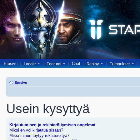
Etusivu
Chat
Ladder
Foorumi
Replay
Turnaukset
Etusivu
Usein kysyttyä
Kirjautumisen ja rekisteröitymisen ongelmat
Miksi en voi kirjautua sisään?
Miksi minun täytyy rekisteröityä?