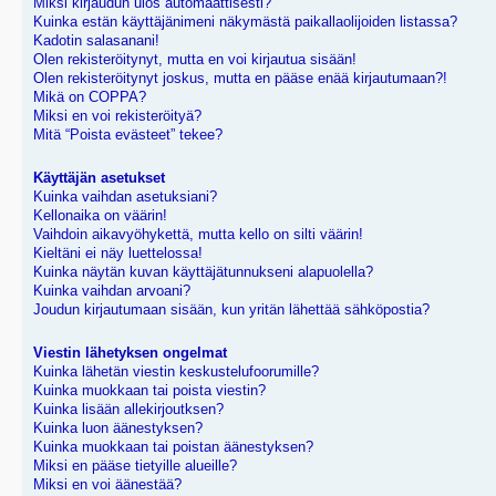
Miksi kirjaudun ulos automaattisesti?
Kuinka estän käyttäjänimeni näkymästä paikallaolijoiden listassa?
Kadotin salasanani!
Olen rekisteröitynyt, mutta en voi kirjautua sisään!
Olen rekisteröitynyt joskus, mutta en pääse enää kirjautumaan?!
Mikä on COPPA?
Miksi en voi rekisteröityä?
Mitä “Poista evästeet” tekee?
Käyttäjän asetukset
Kuinka vaihdan asetuksiani?
Kellonaika on väärin!
Vaihdoin aikavyöhykettä, mutta kello on silti väärin!
Kieltäni ei näy luettelossa!
Kuinka näytän kuvan käyttäjätunnukseni alapuolella?
Kuinka vaihdan arvoani?
Joudun kirjautumaan sisään, kun yritän lähettää sähköpostia?
Viestin lähetyksen ongelmat
Kuinka lähetän viestin keskustelufoorumille?
Kuinka muokkaan tai poista viestin?
Kuinka lisään allekirjoutksen?
Kuinka luon äänestyksen?
Kuinka muokkaan tai poistan äänestyksen?
Miksi en pääse tietyille alueille?
Miksi en voi äänestää?