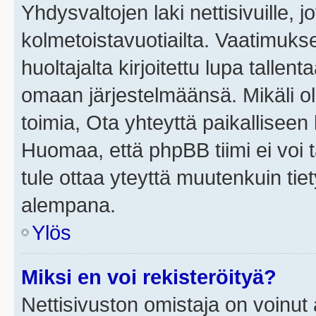
Yhdysvaltojen laki nettisivuille, j
kolmetoistavuotiailta. Vaatimuk
huoltajalta kirjoitettu lupa tallen
omaan järjestelmäänsä. Mikäli o
toimia, Ota yhteyttä paikallisee
Huomaa, että phpBB tiimi ei voi t
tule ottaa yteyttä muutenkuin tiet
alempana.
Ylös
Miksi en voi rekisteröityä?
Nettisivuston omistaja on voinut a