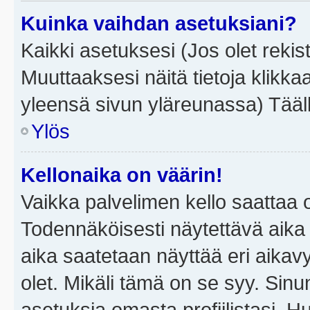
Kuinka vaihdan asetuksiani?
Kaikki asetuksesi (Jos olet rekist
Muuttaaksesi näitä tietoja klikka
yleensä sivun yläreunassa) Tääll
Ylös
Kellonaika on väärin!
Vaikka palvelimen kello saattaa 
Todennäköisesti näytettävä aika
aika saatetaan näyttää eri aika
olet. Mikäli tämä on se syy. Si
asetuksia omasta profiilistasi. 