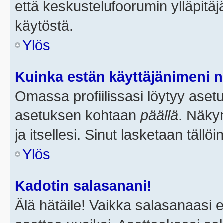
että keskustelufoorumin ylläpitä
käytöstä.
Ylös
Kuinka estän käyttäjänimeni n
Omassa profiilissasi löytyy aset
asetuksen kohtaan
päällä
. Näkym
ja itsellesi. Sinut lasketaan tällö
Ylös
Kadotin salasanani!
Älä hätäile! Vaikka salasanaasi 