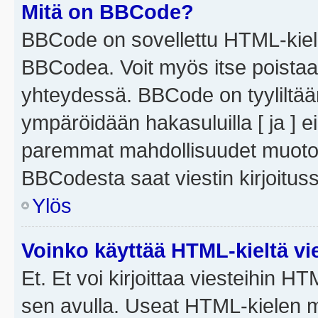
Mitä on BBCode?
BBCode on sovellettu HTML-kieles
BBCodea. Voit myös itse poistaa
yhteydessä. BBCode on tyyliltään
ympäröidään hakasuluilla [ ja ] e
paremmat mahdollisuudet muotoill
BBCodesta saat viestin kirjoituss
Ylös
Voinko käyttää HTML-kieltä vi
Et. Et voi kirjoittaa viesteihin H
sen avulla. Useat HTML-kielen m