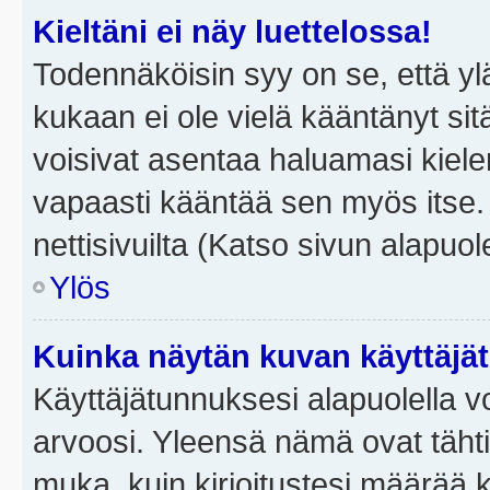
Kieltäni ei näy luettelossa!
Todennäköisin syy on se, että yläp
kukaan ei ole vielä kääntänyt sitä 
voisivat asentaa haluamasi kiele
vapaasti kääntää sen myös itse.
nettisivuilta (Katso sivun alapuole
Ylös
Kuinka näytän kuvan käyttäjä
Käyttäjätunnuksesi alapuolella vo
arvoosi. Yleensä nämä ovat tähtiä 
muka, kuin kirjoitustesi määrää 