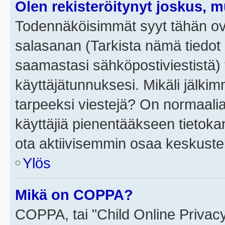
Olen rekisteröitynyt joskus, 
Todennäköisimmät syyt tähän ova
salasanan (Tarkista nämä tiedot
saamastasi sähköpostiviestistä) t
käyttäjätunnuksesi. Mikäli jälkim
tarpeeksi viestejä? On normaalia, 
käyttäjiä pienentääkseen tietoka
ota aktiivisemmin osaa keskustel
Ylös
Mikä on COPPA?
COPPA, tai "Child Online Privac