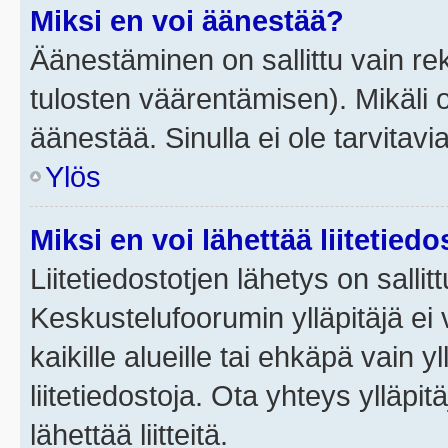
Miksi en voi äänestää?
Äänestäminen on sallittu vain rek
tulosten väärentämisen). Mikäli ol
äänestää. Sinulla ei ole tarvitavi
Ylös
Miksi en voi lähettää liitetied
Liitetiedostotjen lähetys on sallit
Keskustelufoorumin ylläpitäjä ei v
kaikille alueille tai ehkäpä vain 
liitetiedostoja. Ota yhteys ylläpit
lähettää liitteitä.