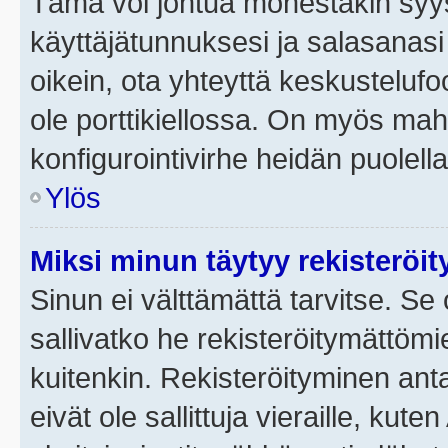
Tämä voi johtua monestakin syyst
käyttäjätunnuksesi ja salasanasi 
oikein, ota yhteyttä keskustelufo
ole porttikiellossa. On myös mahdo
konfigurointivirhe heidän puolella
Ylös
Miksi minun täytyy rekisteröit
Sinun ei välttämättä tarvitse. Se 
sallivatko he rekisteröitymättömi
kuitenkin. Rekisteröityminen anta
eivät ole sallittuja vieraille, ku