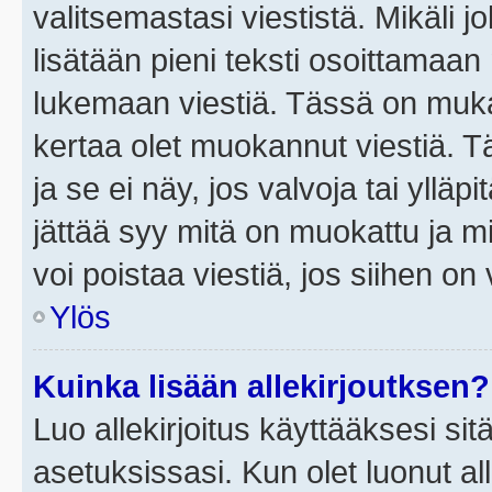
valitsemastasi viestistä. Mikäli jo
lisätään pieni teksti osoittama
lukemaan viestiä. Tässä on mu
kertaa olet muokannut viestiä. Tä
ja se ei näy, jos valvoja tai yllä
jättää syy mitä on muokattu ja mi
voi poistaa viestiä, jos siihen on 
Ylös
Kuinka lisään allekirjoutksen?
Luo allekirjoitus käyttääksesi si
asetuksissasi. Kun olet luonut all