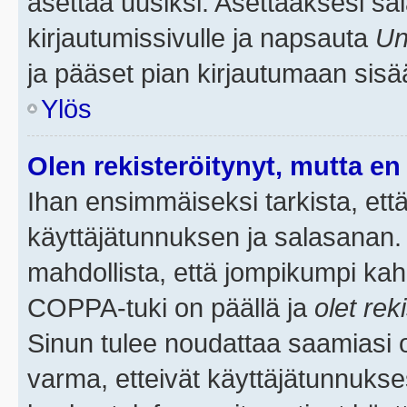
asettaa uusiksi. Asettaaksesi s
kirjautumissivulle ja napsauta
Un
ja pääset pian kirjautumaan sisä
Ylös
Olen rekisteröitynyt, mutta en 
Ihan ensimmäiseksi tarkista, että
käyttäjätunnuksen ja salasanan.
mahdollista, että jompikumpi kah
COPPA-tuki on päällä ja
olet rek
Sinun tulee noudattaa saamiasi oh
varma, etteivät käyttäjätunnukse