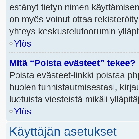
estänyt tietyn nimen käyttämisen
on myös voinut ottaa rekisteröi
yhteys keskustelufoorumin ylläpit
Ylös
Mitä “Poista evästeet” tekee?
Poista evästeet-linkki poistaa p
huolen tunnistautmisestasi, kirja
luetuista viesteistä mikäli ylläpitä
Ylös
Käyttäjän asetukset