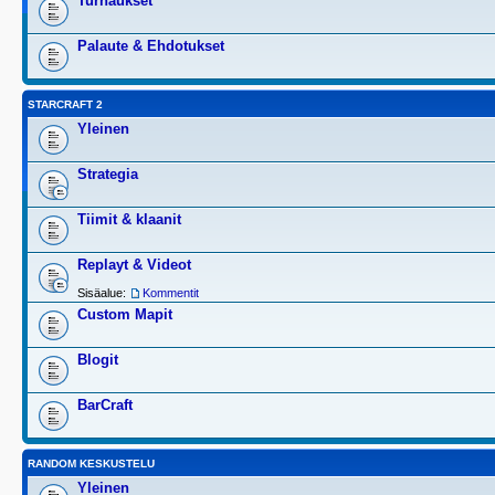
Turnaukset
Palaute & Ehdotukset
STARCRAFT 2
Yleinen
Strategia
Tiimit & klaanit
Replayt & Videot
Sisäalue:
Kommentit
Custom Mapit
Blogit
BarCraft
RANDOM KESKUSTELU
Yleinen