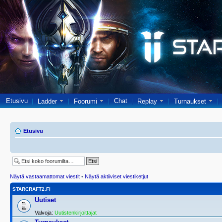
Etusivu
Chat
Ladder
Foorumi
Replay
Turnaukset
Etusivu
Näytä vastaamattomat viestit
•
Näytä aktiiviset viestiketjut
STARCRAFT2.FI
Uutiset
Valvoja:
Uutistenkirjoittajat