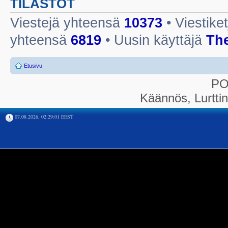
TILASTOT
Viestejä yhteensä
10373
• Viestike
yhteensä
6819
• Uusin käyttäjä
Th
Etusivu
P
Käännös, Lurtti
07.08.2026, 02:29:01 EEST