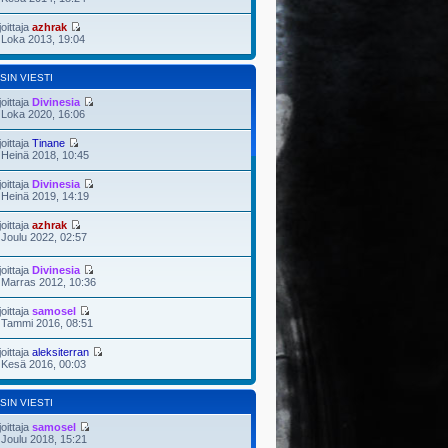
joittaja
azhrak
 Loka 2013, 19:04
SIN VIESTI
joittaja
Divinesia
 Loka 2020, 16:06
joittaja
Tinane
 Heinä 2018, 10:45
joittaja
Divinesia
 Heinä 2019, 14:19
joittaja
azhrak
 Joulu 2022, 02:57
joittaja
Divinesia
 Marras 2012, 10:36
joittaja
samosel
 Tammi 2016, 08:51
joittaja
aleksiterran
 Kesä 2016, 00:03
SIN VIESTI
joittaja
samosel
 Joulu 2018, 15:21