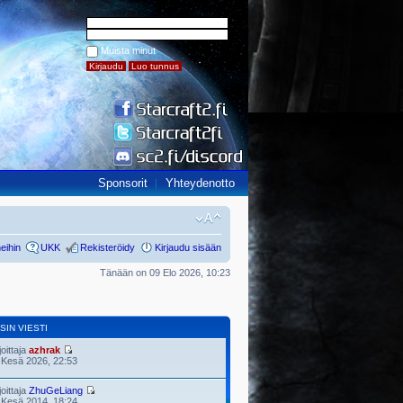
Muista minut
Sponsorit
Yhteydenotto
eihin
UKK
Rekisteröidy
Kirjaudu sisään
Tänään on 09 Elo 2026, 10:23
SIN VIESTI
joittaja
azhrak
 Kesä 2026, 22:53
joittaja
ZhuGeLiang
 Kesä 2014, 18:24