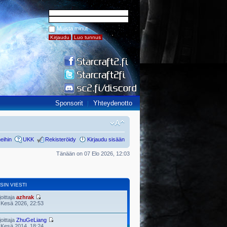
Muista minut
Sponsorit
Yhteydenotto
eihin
UKK
Rekisteröidy
Kirjaudu sisään
Tänään on 07 Elo 2026, 12:03
SIN VIESTI
joittaja
azhrak
 Kesä 2026, 22:53
joittaja
ZhuGeLiang
 Kesä 2014, 18:24