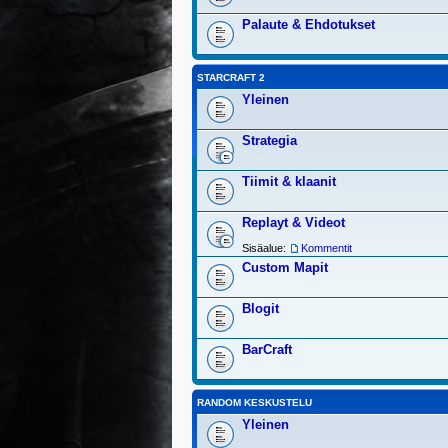
Palaute & Ehdotukset
STARCRAFT 2
Yleinen
Strategia
Tiimit & klaanit
Replayt & Videot
Sisäalue:
Kommentit
Custom Mapit
Blogit
BarCraft
RANDOM KESKUSTELU
Yleinen