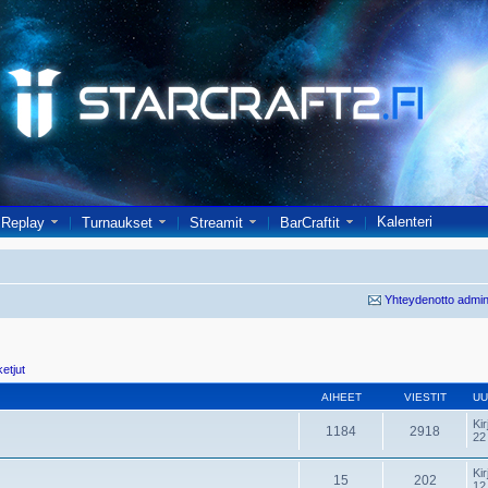
Kalenteri
Replay
Turnaukset
Streamit
BarCraftit
Yhteydenotto admin
ketjut
AIHEET
VIESTIT
UU
Kir
1184
2918
22
Kir
15
202
12