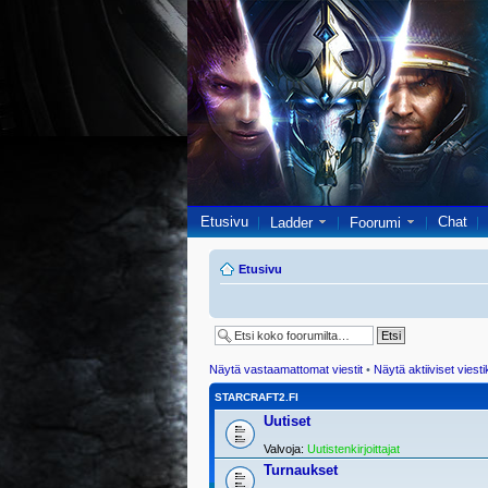
Etusivu
Chat
Ladder
Foorumi
Etusivu
Näytä vastaamattomat viestit
•
Näytä aktiiviset viesti
STARCRAFT2.FI
Uutiset
Valvoja:
Uutistenkirjoittajat
Turnaukset