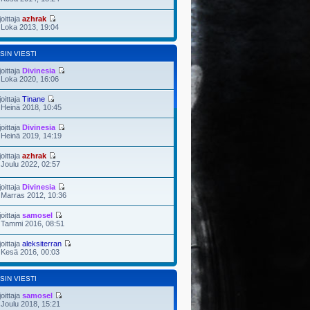
joittaja
azhrak
 Loka 2013, 19:04
SIN VIESTI
joittaja
Divinesia
 Loka 2020, 16:06
joittaja
Tinane
 Heinä 2018, 10:45
joittaja
Divinesia
 Heinä 2019, 14:19
joittaja
azhrak
 Joulu 2022, 02:57
joittaja
Divinesia
 Marras 2012, 10:36
joittaja
samosel
 Tammi 2016, 08:51
joittaja
aleksiterran
 Kesä 2016, 00:03
SIN VIESTI
joittaja
samosel
 Joulu 2018, 15:21