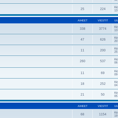
Kir
25
224
13
AIHEET
VIESTIT
UU
Kir
338
3774
13
Kir
47
626
20
Kir
11
200
25
Kir
260
537
06
Kir
11
69
09
Kir
18
252
04
Kir
21
50
05
AIHEET
VIESTIT
UU
Kir
68
1154
19