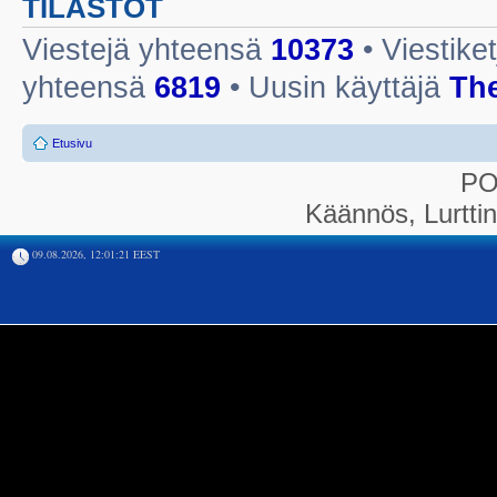
TILASTOT
Viestejä yhteensä
10373
• Viestike
yhteensä
6819
• Uusin käyttäjä
Th
Etusivu
P
Käännös, Lurtti
09.08.2026, 12:01:21 EEST