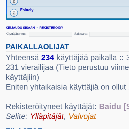
Esittely
KIRJAUDU SISÄÄN
•
REKISTERÖIDY
Käyttäjätunnus:
Salasana:
PAIKALLAOLIJAT
Yhteensä
234
käyttäjää paikalla :: 3
231 vierailijaa (Tieto perustuu viime
käyttäjiin)
Eniten yhtaikaisia käyttäjiä on ollut
Rekisteröityneet käyttäjät:
Baidu [
Selite:
Ylläpitäjät
,
Valvojat