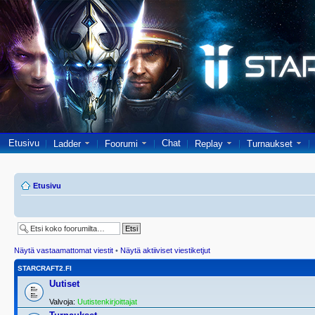
Etusivu
Chat
Ladder
Foorumi
Replay
Turnaukset
Etusivu
Näytä vastaamattomat viestit
•
Näytä aktiiviset viestiketjut
STARCRAFT2.FI
Uutiset
Valvoja:
Uutistenkirjoittajat