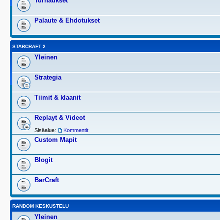
Turnaukset
Palaute & Ehdotukset
STARCRAFT 2
Yleinen
Strategia
Tiimit & klaanit
Replayt & Videot
Sisäalue:
Kommentit
Custom Mapit
Blogit
BarCraft
RANDOM KESKUSTELU
Yleinen