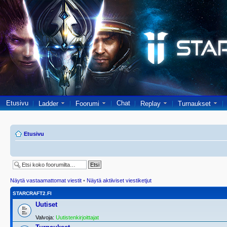
Etusivu
Chat
Ladder
Foorumi
Replay
Turnaukset
Etusivu
Näytä vastaamattomat viestit
•
Näytä aktiiviset viestiketjut
STARCRAFT2.FI
Uutiset
Valvoja:
Uutistenkirjoittajat