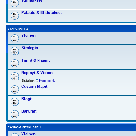
Turnaukset
Palaute & Ehdotukset
STARCRAFT 2
Yleinen
Strategia
Tiimit & klaanit
Replayt & Videot
Sisäalue:
Kommentit
Custom Mapit
Blogit
BarCraft
RANDOM KESKUSTELU
Yleinen