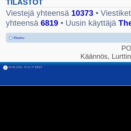
TILASTOT
Viestejä yhteensä
10373
• Viestike
yhteensä
6819
• Uusin käyttäjä
Th
Etusivu
P
Käännös, Lurtti
09.08.2026, 19:41:37 EEST