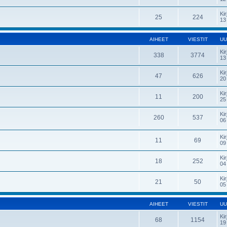
Kir
25
224
13
AIHEET
VIESTIT
UU
Kir
338
3774
13
Kir
47
626
20
Kir
11
200
25
Kir
260
537
06
Kir
11
69
09
Kir
18
252
04
Kir
21
50
05
AIHEET
VIESTIT
UU
Kir
68
1154
19