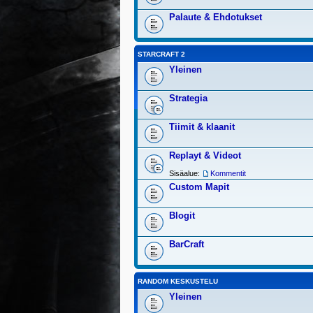
Palaute & Ehdotukset
STARCRAFT 2
Yleinen
Strategia
Tiimit & klaanit
Replayt & Videot
Sisäalue:
Kommentit
Custom Mapit
Blogit
BarCraft
RANDOM KESKUSTELU
Yleinen