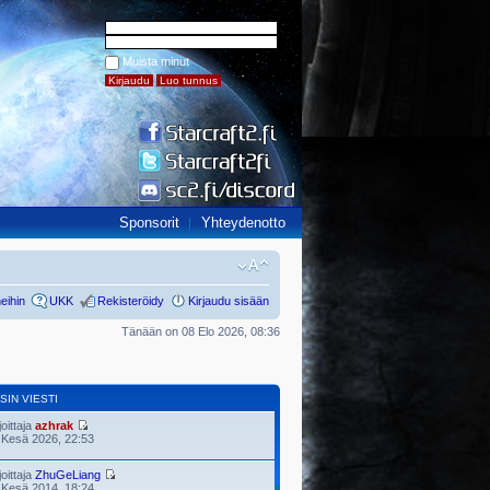
Muista minut
Sponsorit
Yhteydenotto
eihin
UKK
Rekisteröidy
Kirjaudu sisään
Tänään on 08 Elo 2026, 08:36
SIN VIESTI
joittaja
azhrak
 Kesä 2026, 22:53
joittaja
ZhuGeLiang
 Kesä 2014, 18:24