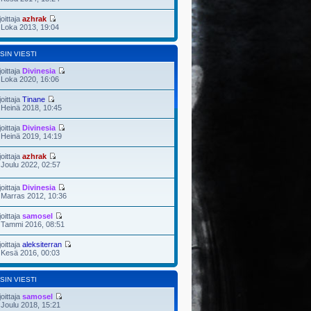
joittaja
azhrak
 Loka 2013, 19:04
SIN VIESTI
joittaja
Divinesia
 Loka 2020, 16:06
joittaja
Tinane
 Heinä 2018, 10:45
joittaja
Divinesia
 Heinä 2019, 14:19
joittaja
azhrak
 Joulu 2022, 02:57
joittaja
Divinesia
 Marras 2012, 10:36
joittaja
samosel
 Tammi 2016, 08:51
joittaja
aleksiterran
 Kesä 2016, 00:03
SIN VIESTI
joittaja
samosel
 Joulu 2018, 15:21