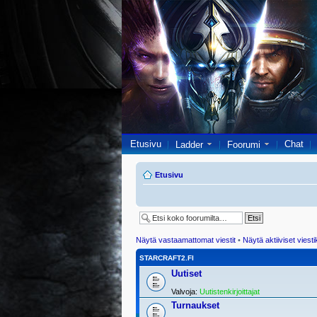
Etusivu
Chat
Ladder
Foorumi
Etusivu
Näytä vastaamattomat viestit
•
Näytä aktiiviset viesti
STARCRAFT2.FI
Uutiset
Valvoja:
Uutistenkirjoittajat
Turnaukset