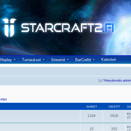
Kalenteri
Replay
Turnaukset
Streamit
BarCraftit
Yhteydenotto admin
ketjut
AIHEET
VIESTIT
UU
Kir
1184
2918
22
Kir
15
202
12