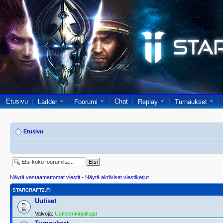
Etusivu
Chat
Ladder
Foorumi
Replay
Turnaukset
Etusivu
Näytä vastaamattomat viestit
•
Näytä aktiiviset viestiketjut
STARCRAFT2.FI
Uutiset
Valvoja:
Uutistenkirjoittajat