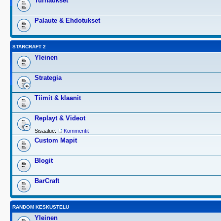
Turnaukset
Palaute & Ehdotukset
STARCRAFT 2
Yleinen
Strategia
Tiimit & klaanit
Replayt & Videot
Sisäalue:
Kommentit
Custom Mapit
Blogit
BarCraft
RANDOM KESKUSTELU
Yleinen