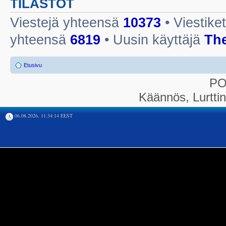
TILASTOT
Viestejä yhteensä
10373
• Viestike
yhteensä
6819
• Uusin käyttäjä
Th
Etusivu
P
Käännös, Lurtti
06.08.2026, 11:34:14 EEST